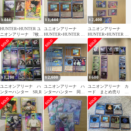
444
1,444
2,400
¥
¥
¥
HUNTER×HUNTER ユ
ユニオンアリーナ
ユニオンアリーナ
ニオンアリーナ 7枚セ
HUNTER×HUNTER ま
HUNTER×HUNTER カ
ット
とめ売り
ードセット
1,200
2,600
600
¥
¥
¥
ユニオンアリーナ ハ
ユニオンアリーナ ハ
ユニオンアリーナ カ
ンターハンター SR,R
ンターハンター 同
ード まとめ売り ハ
行 8枚 +その他7枚
ンターハンター