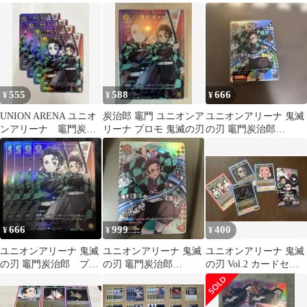
郎 2枚
555
588
666
¥
¥
¥
UNION ARENA ユニオ
炭治郎 竈門 ユニオンア
ユニオンアリーナ 鬼滅
ンアリーナ 竈門炭治
リーナ プロモ 鬼滅の刃
の刃 竈門炭治郎
郎【プロモ・ホイル】4
UAPR/KMY-1-072 プロ
枚セット
モ
666
999
400
¥
¥
¥
ユニオンアリーナ 鬼滅
ユニオンアリーナ 鬼滅
ユニオンアリーナ 鬼滅
の刃 竈門炭治郎 プロ
の刃 竈門炭治郎
の刃 Vol.2 カードセッ
モ ×4枚
UAPR/KMY-1-072 プロ
ト
モ