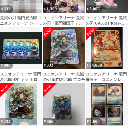
333
1,399
3,000
¥
¥
¥
鬼滅の刃 竈門炭治郎 ユ
ユニオンアリーナ 鬼滅
ユニオンアリーナ 鬼滅
ニオンアリーナ カード
の刃「竈門禰豆子」
の刃 UA05BT/KMY-1-
付録
UAPR/KMY-1-074 7枚
AP02 竈門禰豆子
セット
888
333
24,000
¥
¥
¥
ユニオンアリーナ 竈門
ユニオンアリーナ 鬼滅
ユニオンアリーナ 竈門
炭治郎 4枚 キラ ホロ
の刃 竈門炭治郎 プロモ
禰豆子 ユニオンレ
プロモ 鬼滅の刃
ア winner 未開封
333
666
4,600
¥
¥
¥