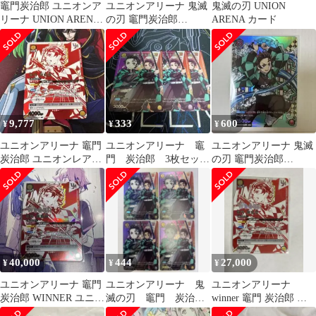
竈門炭治郎 ユニオンア
ユニオンアリーナ 鬼滅
鬼滅の刃 UNION
リーナ UNION ARENA
の刃 竈門炭治郎
ARENA カード
鬼滅の刃
UAPR/KMY-1-072 プロ
モ
9,777
333
600
¥
¥
¥
ユニオンアリーナ 竈門
ユニオンアリーナ 竈
ユニオンアリーナ 鬼滅
炭治郎 ユニオンレア
門 炭治郎 3枚セッ
の刃 竈門炭治郎
鬼滅の刃
ト プロモ
UAPR/KMY-1-072 プロ
モ
40,000
444
27,000
¥
¥
¥
ユニオンアリーナ 竈門
ユニオンアリーナ 鬼
ユニオンアリーナ
炭治郎 WINNER ユニオ
滅の刃 竈門 炭治
winner 竈門 炭治郎 プ
ンレア 優勝 鬼滅の
郎 プロモ ×4
ロモ ユニオンレア