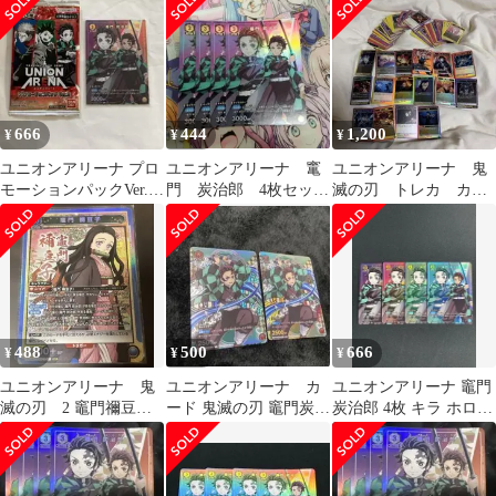
刃 未開封
666
444
1,200
¥
¥
¥
ユニオンアリーナ プロ
ユニオンアリーナ 竃
ユニオンアリーナ 鬼
モーションパックVer.0
門 炭治郎 4枚セット
滅の刃 トレカ カー
竈門炭治郎 3枚
プロモ
ド まとめ売り 大量
セット
488
500
666
¥
¥
¥
ユニオンアリーナ 鬼
ユニオンアリーナ カ
ユニオンアリーナ 竈門
滅の刃 2 竈門禰豆
ード 鬼滅の刃 竈門炭治
炭治郎 4枚 キラ ホロ
子 SR
郎 2枚
プロモ 鬼滅の刃