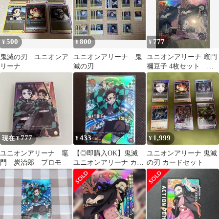
500
800
777
¥
¥
¥
鬼滅の刃 ユニオンア
ユニオンアリーナ 鬼
ユニオンアリーナ 竈門
リーナ
滅の刃
禰豆子 4枚セット プ
ロモ UAPR/KMY-1-074
777
433
1,999
現在 ¥
¥
¥
ユニオンアリーナ 竈
【◎即購入OK】鬼滅
ユニオンアリーナ 鬼滅
門 炭治郎 プロモ
ユニオンアリーナ カー
の刃 カードセット
ド 炭治郎