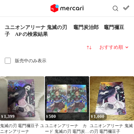
ユニオンアリーナ 鬼滅の刃 竈門炭治郎 竈門禰豆
子 AP の検索結果
並び替え
販売中のみ表示
1,399
500
1,000
¥
¥
¥
鬼滅の刃 竈門禰豆子 ユ
ユニオンアリーナ カ
ユニオンアリーナ 鬼滅
ニオンアリーナ
ード 鬼滅の刃 竈門炭治
の刃 竈門禰豆子