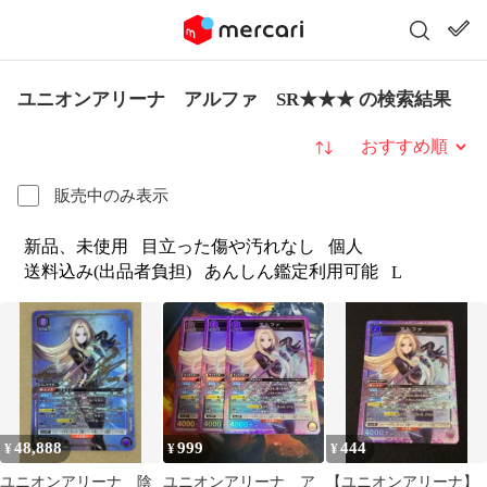
ユニオンアリーナ アルファ SR★★★ の検索結果
並び替え
販売中のみ表示
新品、未使用
目立った傷や汚れなし
個人
送料込み(出品者負担)
あんしん鑑定利用可能
L
48,888
999
444
¥
¥
¥
ユニオンアリーナ 陰
ユニオンアリーナ ア
【ユニオンアリーナ】