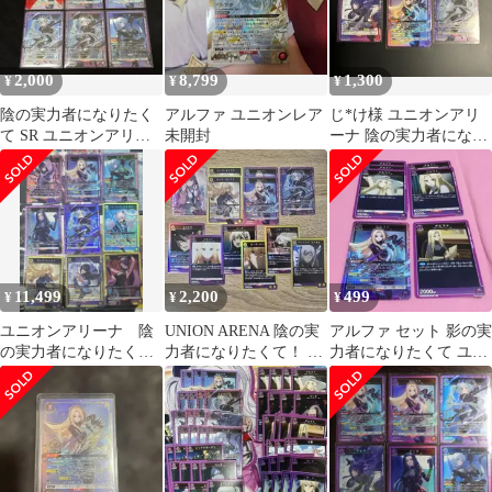
2,000
8,799
1,300
¥
¥
¥
陰の実力者になりたく
アルファ ユニオンレア
じ*け様 ユニオンアリ
て SR ユニオンアリー
未開封
ーナ 陰の実力者になり
ナ アルファ ベータ イ
たくて SR Rまとめ売り
プシロン
11,499
2,200
499
¥
¥
¥
ユニオンアリーナ 陰
UNION ARENA 陰の実
アルファ セット 影の実
の実力者になりたく
力者になりたくて！ ま
力者になりたくて ユニ
て 陰実 sr9枚セット
とめ売り
オンアリーナ SR ①