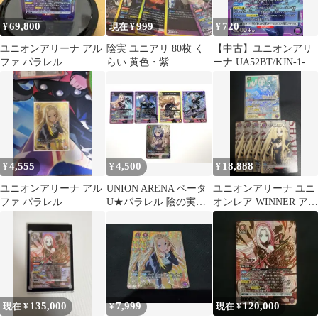
69,800
999
720
¥
現在 ¥
¥
ユニオンアリーナ アル
陰実 ユニアリ 80枚 く
【中古】ユニオンアリ
ファ パラレル
らい 黄色・紫
ーナ UA52BT/KJN-1-
056[SR]：(キラ)アルフ
ァ
4,555
4,500
18,888
¥
¥
¥
ユニオンアリーナ アル
UNION ARENA ベータ
ユニオンアリーナ ユニ
ファ パラレル
U★パラレル 陰の実力
オンレア WINNER アル
者になりたくて！1BOX
ファ おまけ付き
分
135,000
7,999
120,000
現在 ¥
¥
現在 ¥