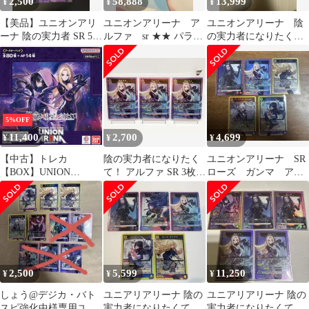
2,500
58,888
13,999
¥
¥
¥
【美品】ユニオンアリ
ユニオンアリーナ ア
ユニオンアリーナ 陰
ーナ 陰の実力者 SR 5枚
ルファ sr ★★ パラレ
の実力者になりたく
セット アルファ ベータ
ル
て！ 七陰デッキパー
他
ツ
5%OFF
11,400
2,700
4,699
¥
¥
¥
【中古】トレカ
陰の実力者になりたく
ユニオンアリーナ SR
【BOX】UNION
て！ アルファ SR 3枚
ローズ ガンマ アレ
ARENAブースターパッ
ユニオンアリーナ ユニ
クシア クレア アル
ク 陰の実力者になりた
アリ
ファ
くて! [UA52BT]
2,500
5,599
11,250
¥
¥
¥
しょう@デジカ・バト
ユニアリアリーナ 陰の
ユニアリアリーナ 陰の
スピ強化中様専用ユニ
実力者になりたくて！
実力者になりたくて！