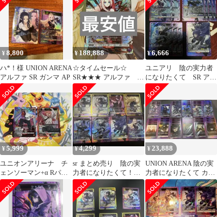
プシロン
レア・アルファ)
8,800
188,888
6,666
¥
¥
¥
ハ*！様 UNION ARENA
☆タイムセール☆
ユニアリ 陰の実力者
アルファ SR ガンマ AP
SR★★★ アルファ パ
になりたくて SR アル
ラレル【美品】
ファ ベータ デルタ イ
プシロン
5,999
4,299
23,888
¥
¥
¥
ユニオンアリーナ チ
sr まとめ売り 陰の実
UNION ARENA 陰の実
ェンソーマン+α Rパラ
力者になりたくて！ユ
力者になりたくて カー
レル SR パワー
ニオンアリーナ
ドまとめ