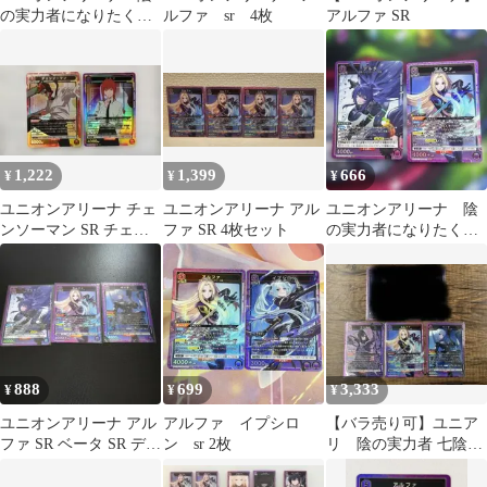
の実力者になりたく
ルファ sr 4枚
アルファ SR
て！ アルファ
SR★★ パラレル
1,222
1,399
666
¥
¥
¥
ユニオンアリーナ チェ
ユニオンアリーナ アル
ユニオンアリーナ 陰
ンソーマン SR チェン
ファ SR 4枚セット
の実力者になりたく
ソーマン SR マキマ ＋α
て デルタ アルファ
SR
888
699
3,333
¥
¥
¥
ユニオンアリーナ アル
アルファ イプシロ
【バラ売り可】ユニア
ファ SR ベータ SR デル
ン sr 2枚
リ 陰の実力者 七陰
タ SR 3枚セット
SR 3枚セット