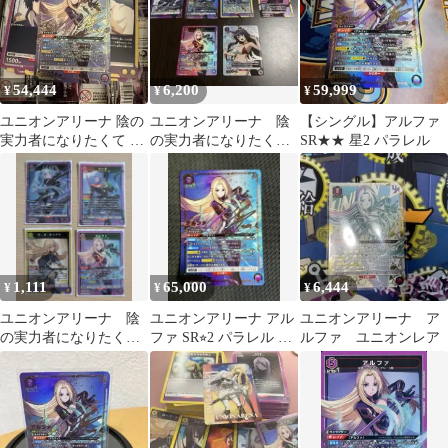
レクシア・ミドガル/ロ
ーズ・オリアナ 810
UNION ARENA
54,444
6,200
59,999
¥
¥
¥
ユニオンアリーナ 陰の
ユニオンアリーナ 陰
【シングル】アルファ
実力者になりたくて ア
の実力者になりたく
SR★★ 星2 パラレル
ルファ sr ★★ 星2 パラ
て！ デルタ Uパラ
レル
レル 他SR
1,111
65,000
6,444
¥
¥
¥
ユニオンアリーナ 陰
ユニオンアリーナ アル
ユニオンアリーナ ア
の実力者になりたく
ファ SR⭐︎2 パラレル 陰
ルファ ユニオンレア
て 陰実 sr 4枚セッ
の実力者になりたくて
ト