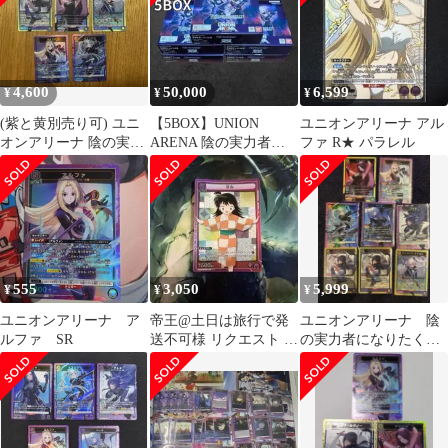
4,600
50,000
6,599
¥
¥
¥
(紫と黄別売り可) ユニ
【5BOX】UNION
ユニオンアリーナ アル
オンアリーナ 陰の実力
ARENA 陰の実力者に
ファ R★ パラレル
者になりたくて！ SR 5
なりたくて！UA52BT
枚セット
BOX
555
3,050
5,999
¥
¥
¥
ユニオンアリーナ ア
帝王@土日は旅行で発
ユニオンアリーナ 陰
ルファ SR
送不可様 リクエスト 5
の実力者になりたく
点 まとめ商品
て SR 8セット