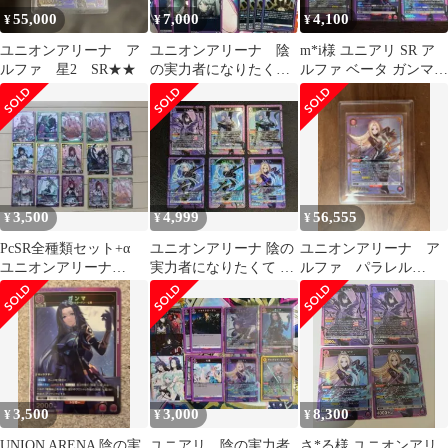
55,000
7,000
4,100
¥
¥
¥
ユニオンアリーナ ア
ユニオンアリーナ 陰
m*i様 ユニアリ SR ア
ルファ 星2 SR★★
の実力者になりたく
ルファ ベータ ガンマ
て 七陰 デッキパー
デルタ イプシロン ユニ
ツ
オン
3,500
4,999
56,555
¥
¥
¥
PcSR全種類セット+α
ユニオンアリーナ 陰の
ユニオンアリーナ ア
ユニオンアリーナ
実力者になりたくて 紫
ルファ パラレル
NIKKE プレシャスブー
SR まとめ
SR★★2 陰の実力者に
スター
なりたくて
3,500
3,000
8,300
¥
¥
¥
UNION ARENA 陰の実
ユニアリ 陰の実力者
さ*る様 ユニオンアリ