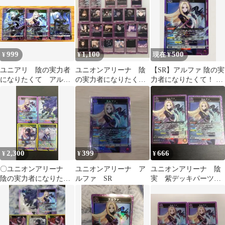
999
1,100
500
¥
¥
現在 ¥
ユニアリ 陰の実力者
ユニオンアリーナ 陰
【SR】アルファ 陰の実
になりたくて アルフ
の実力者になりたく
力者になりたくて！ ユ
ァ ベータ イプシロ
て 紫デッキパーツ
ニオンアリーナ
ン SRまとめ売り
アルファSR
2,300
399
666
¥
¥
¥
〇ユニオンアリーナ
ユニオンアリーナ ア
ユニオンアリーナ 陰
陰の実力者になりたく
ルファ SR
実 紫デッキパーツ
て! SR4種セット
アルファ SR 2枚