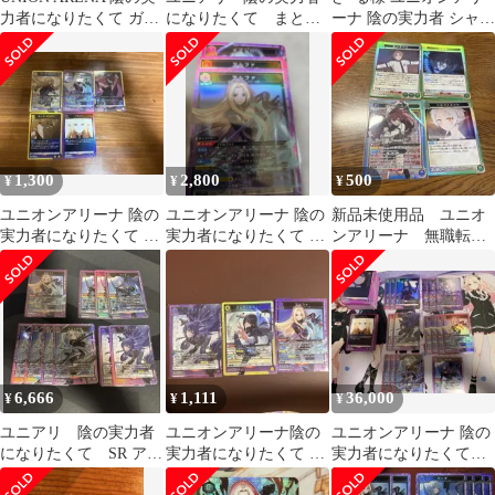
力者になりたくて ガン
になりたくて まとめ
ーナ 陰の実力者 シャド
マSR＋オマケ
売り
ウSR アルファSR 2セッ
1,300
2,800
500
¥
¥
¥
ユニオンアリーナ 陰の
ユニオンアリーナ 陰の
新品未使用品 ユニオ
実力者になりたくて カ
実力者になりたくて R
ンアリーナ 無職転
ード 5枚セット sr
以下4コン おまけつき
生 エリス SR
6,666
1,111
36,000
¥
¥
¥
ユニアリ 陰の実力者
ユニオンアリーナ陰の
ユニオンアリーナ 陰の
になりたくて SR アル
実力者になりたくて カ
実力者になりたくて
ファ ベータ デルタ イ
ードセット(デルタ・ク
紫セミ4コン ユニアリ