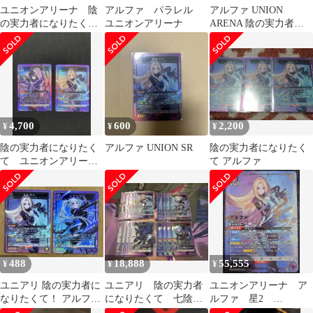
ユニオンアリーナ 陰
アルファ パラレル
アルファ UNION
の実力者になりたく
ユニオンアリーナ
ARENA 陰の実力者に
て アルファ
なりたくて SR星3 パラ
SR★★★ パラレル サ
レル
イン
4,700
600
2,200
¥
¥
¥
陰の実力者になりたく
アルファ UNION SR
陰の実力者になりたく
て ユニオンアリー
て アルファ
ナ シャドウ アルフ
ァ sr
488
18,888
55,555
¥
¥
¥
ユニアリ 陰の実力者に
ユニアリ 陰の実力者
ユニオンアリーナ ア
なりたくて！ アルファ
になりたくて 七陰
ルファ 星2
イプシロン
SR パーツ(おまけ付き)
SR★★ パラレル