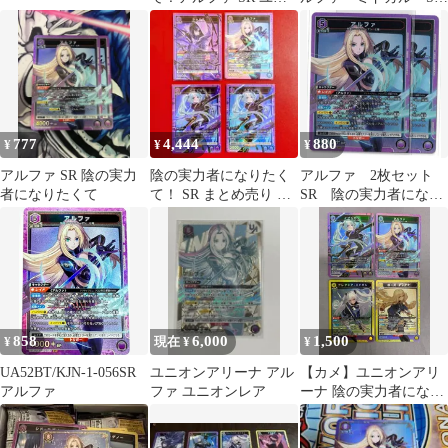
オンアリーナ
2枚セット
777
4,444
880
¥
¥
¥
アルファ SR 陰の実力
陰の実力者になりたく
アルファ 2枚セット
者になりたくて
て！ SR まとめ売り シ
SR 陰の実力者になり
ャドウなど ユニオンア
たくて ユニアリ
リーナ
858
6,000
1,500
¥
現在 ¥
¥
UA52BT/KJN-1-056SR
ユニオンアリーナ アル
【カメ】ユニオンアリ
アルファ
ファ ユニオンレア
ーナ 陰の実力者になり
たくて！ SR 4枚セット
イプシロン/アルファ/ア