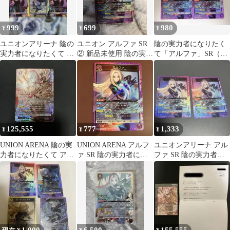
999
699
980
¥
¥
¥
ユニオンアリーナ 陰の
ユニオン アルファ SR
陰の実力者になりたく
実力者になりたくて カ
② 新品未使用 陰の実力
て「アルファ」SR（ス
ードセット
者
ーパーレア）２枚セッ
ト
125,555
777
1,333
¥
¥
¥
UNION ARENA 陰の実
UNION ARENA アルフ
ユニオンアリーナ アル
力者になりたくて アル
ァ SR 陰の実力者にな
ファ SR 陰の実力者に
ファ SR星3 パラレル
りたくて！
なりたくて 2枚