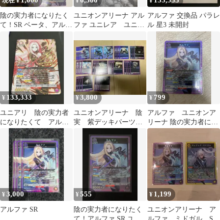
1,000
6,500
155,555
現在 ¥
¥
¥
陰の実力者になりたく
ユニオンアリーナ アル
アルファ 交換品 パラレ
て！SR ベータ、アルフ
ファ ユニレア ユニオ
ル 星3 未開封
ァ、ローズ、イプシロ
ンレア
ン
133,333
3,800
799
¥
¥
¥
ユニアリ 陰の実力者
ユニオンアリーナ 陰
アルファ ユニオンア
になりたくて アルフ
実 紫デッキパーツ
リーナ 陰の実力者にな
ァ SR星3
アルファ SR ベータ イ
りたくて！ SR
プシロン
3,000
555
1,199
¥
¥
¥
アルファ SR
陰の実力者になりたく
ユニオンアリーナ ア
て！アルファ SR ユニ
ルファ ミドガル SR