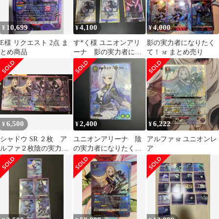
10,699
4,100
4,000
¥
¥
¥
E様 リクエスト 2点 ま
す*く様 ユニオンアリ
影の実力者になりたく
とめ商品
ーナ 影の実力者にな
て！ sr まとめ売り
りたくて SR まとめ売
り
6,500
2,400
6,222
¥
¥
¥
シャドウ SR ２枚 ア
ユニオンアリーナ 陰
アルファ sr ユニオンレ
ルファ２枚陰の実力者
の実力者になりたくて
ア
になりたくて！ ユニオ
アレクシアRパラレル
ンアリーナ
&SRまとめ売り