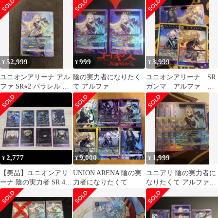
52,999
999
3,999
¥
¥
¥
ユニオンアリーナ アル
陰の実力者になりたく
ユニオンアリーナ SR
ファ SR⭐︎2 パラレル 陰
て アルファ
ガンマ アルファ ア
の実力者になりたくて
レクシア・ミドガル
ローズ・オリアナ
2,777
9,000
1,999
¥
¥
¥
【美品】ユニオンアリ
UNION ARENA 陰の実
ユニアリ 陰の実力者に
ーナ 陰の実力者 SR 4枚
力者になりたくて
なりたくて アルファ
セット アルファ ベータ
SR 4枚
他