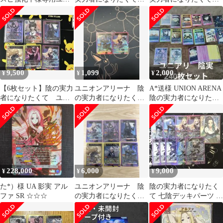
オンアリーナ 陰の実
ガンマSR 等まとめ売り
紫 SR シャドウ、ガン
力者になりたくて
マ、アルファ
9,500
1,099
2,000
¥
¥
¥
【6枚セット】陰の実力
ユニオンアリーナ 陰
A*送様 UNION ARENA
者になりたくて ユニ
の実力者になりたく
陰の実力者になりたく
オンアリーナSR5枚・
て アルファ ベー
て！ デッキパーツ 24
C★1枚
タ SR
228,000
6,000
9,000
¥
¥
¥
た*）様 UA 影実 アル
ユニオンアリーナ 陰
陰の実力者になりたく
ファ SR ☆☆☆
の実力者になりたく
て 七陰デッキパーツ ま
て SR6枚 まとめ売り
とめ売り