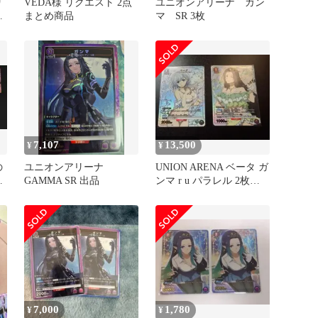
リ
VEDA様 リクエスト 2点
ユニオンアリーナ ガン
り
まとめ商品
マ SR 3枚
-
7,107
13,500
¥
¥
の
ユニオンアリーナ
UNION ARENA ベータ ガ
R
GAMMA SR 出品
ンマ r u パラレル 2枚セ
ット
7,000
1,780
¥
¥