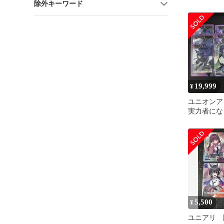
除外キーワード
19,999
¥
ユニオンア
実力者に
ガンマCパ
5,500
¥
ユニアリ 