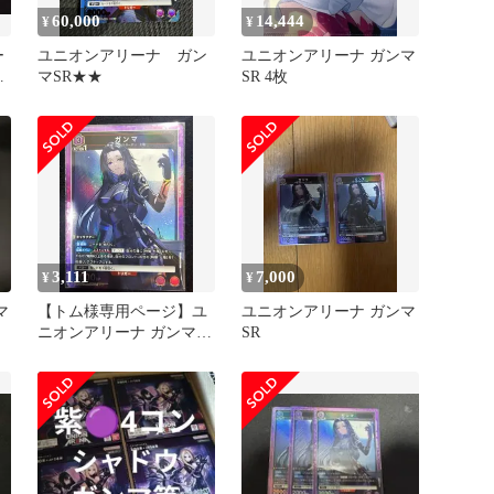
60,000
14,444
¥
¥
ー
ユニオンアリーナ ガン
ユニオンアリーナ ガンマ
ル
マSR★★
SR 4枚
3,111
7,000
¥
¥
マ
【トム様専用ページ】ユ
ユニオンアリーナ ガンマ
ニオンアリーナ ガンマ
SR
SR