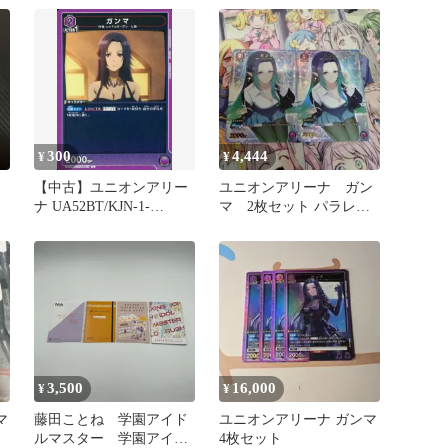
ンマ
300
4,444
¥
¥
【中古】ユニオンアリー
ユニオンアリーナ ガン
ナ UA52BT/KJN-1-
マ 2枚セット パラレ
062[C]：ガンマ
ル C★ 陰の実力者に
なりたくて！
3,500
16,000
¥
¥
マ
藤田ことね 学園アイド
ユニオンアリーナ ガンマ
ルマスター 学園アイド
4枚セット