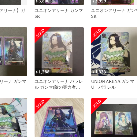
3,800
3,999
¥
¥
アリーナ】ガ
ユニオンアリーナ ガンマ
ユニオンアリーナ ガン
SR
SR
1,288
1,333
¥
¥
リーナ ガンマ
ユニオンアリーナ パラレ
UNION ARENA ガンマ
ル ガンマ(陰の実力者に
U パラレル
なりたくて)