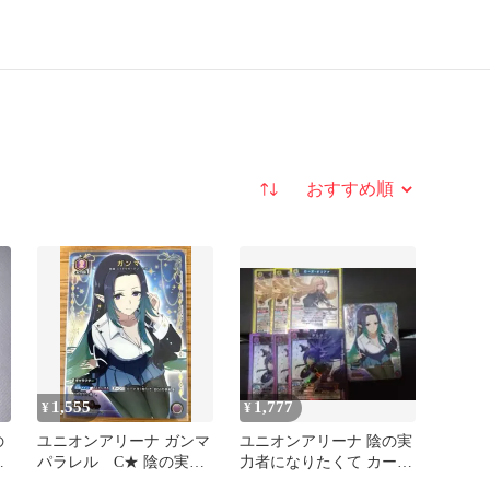
並び替え
1,555
1,777
¥
¥
の
ユニオンアリーナ ガンマ
ユニオンアリーナ 陰の実
ガ
パラレル C★ 陰の実力
力者になりたくて カード
1
者になりたくて
セット ローズ デルタ ガ