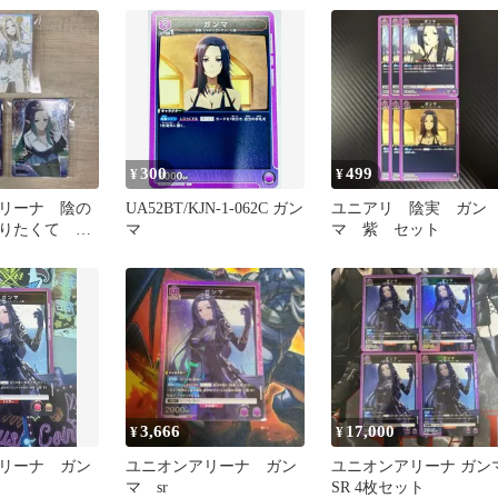
300
499
¥
¥
リーナ 陰の
UA52BT/KJN-1-062C ガン
ユニアリ 陰実 ガン
りたくて SR
マ
マ 紫 セット
ンマ
3,666
17,000
¥
¥
リーナ ガン
ユニオンアリーナ ガン
ユニオンアリーナ ガン
マ sr
SR 4枚セット