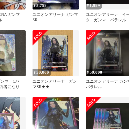
3,759
1,999
¥
¥
RENA ガンマ
ユニオンアリーナ ガンマ
ユニオンアリーナ イ
ル
SR
タ ガンマ パラレ
U★ C★陰の実力者にな
りたくて！
50,000
59,000
¥
¥
ガンマ Cパ
ユニオンアリーナ ガン
ユニオンアリーナ ガン
力者になりた
マSR★★
パラレル
ニオンアリーナ