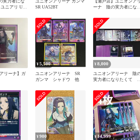
陰の実力者にな
ユニオンアリーナ ガンマ
【瀬戸店】ユニオンア
 ユニアリ U☆
SR UA52BT
ーナ 陰の実力者にな
R U,C お
たくて 6枚セット【060
1974】
5,500
8,000
¥
¥
アリーナ】ガ
ユニオンアリーナ SR
ユニオンアリーナ 陰
ガンマ シャドウ 他
実力者になりたくて S
R C 紫まとめ売り
900
14,999
¥
¥