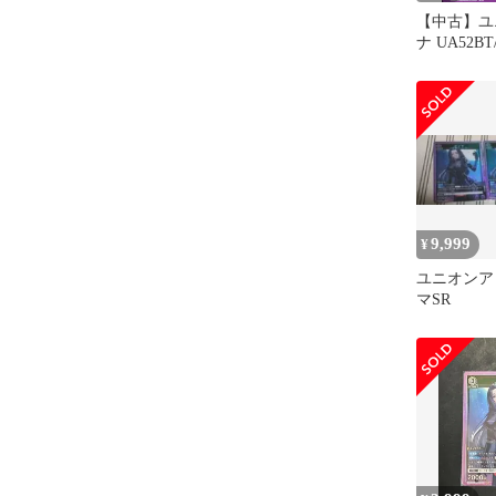
【中古】ユ
ナ UA52BT/
063[U]：
9,999
¥
ユニオンア
マSR