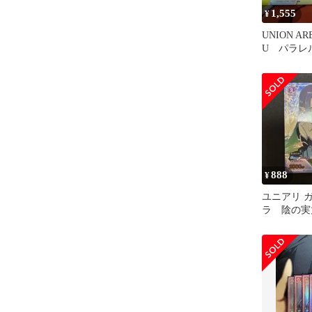
1,555
¥
UNION A
U パラレ
888
¥
ユニアリ 
ラ 陰の実
くて！ ユ