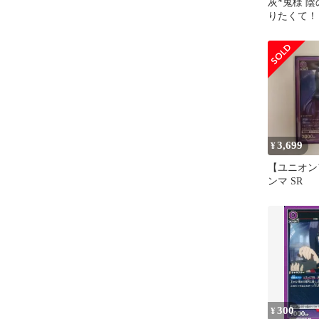
灰*鬼様 
りたくて！
イプシロン S
3,699
¥
【ユニオン
ンマ SR
300
¥