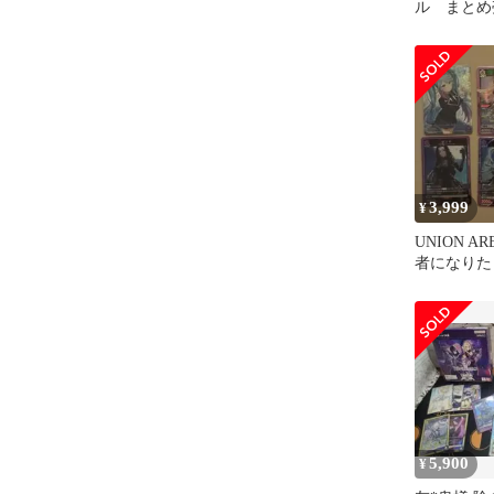
ル まとめ
3,999
¥
UNION A
者になりた
ト
5,900
¥