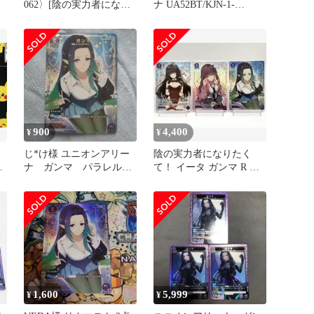
ニ
062〉[陰の実力者になり
ナ UA52BT/KJN-1-
者
たくて！【UA52BT】]ユ
064[SR]：(キラ)ガンマ
ニアリ
900
4,400
¥
¥
じ*け様 ユニオンアリー
陰の実力者になりたく
オ
ナ ガンマ パラレル
て！ イータ ガンマ R U C
1
C★ 陰の実力者になり
パラレル 3枚 ユニアリ
たくて！
1,600
5,999
¥
¥