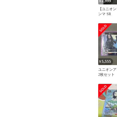
2,999
¥
【ユニオン
ンマ SR
5,555
¥
ユニオンア
2枚セット