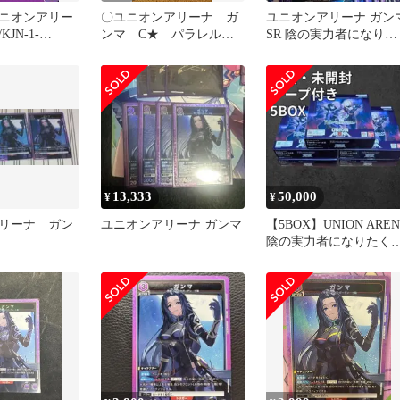
ニオンアリー
〇ユニオンアリーナ ガ
ユニオンアリーナ ガン
KJN-1-
ンマ C★ パラレル
SR 陰の実力者になりた
ガンマ
UA52BT/KJN-1-062
くて 4枚セット
13,333
50,000
¥
¥
リーナ ガン
ユニオンアリーナ ガンマ
【5BOX】UNION ARE
陰の実力者になりたく
て！UA52BT BOX