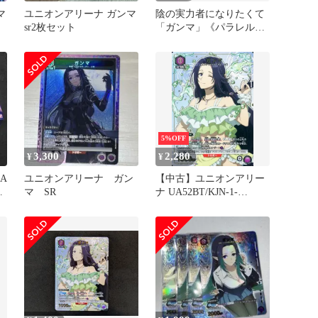
マ
ユニオンアリーナ ガンマ
陰の実力者になりたくて
sr2枚セット
「ガンマ」《パラレル》
C★（コモン★）２枚セ
ット 紫
5%OFF
3,300
2,280
¥
¥
NA
ユニオンアリーナ ガン
【中古】ユニオンアリー
マ SR
ナ UA52BT/KJN-1-
063[U★]：(キラ)ガンマ