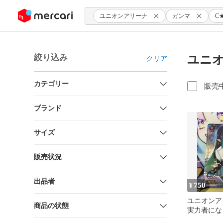
ンツにスキップ
ユニオンアリーナ
ガンマ
C
絞り込み
ユニオ
クリア
カテゴリー
販売
ブランド
サイズ
販売状況
出品者
750
¥
ユニオンア
商品の状態
実力者に
ガンマ パ