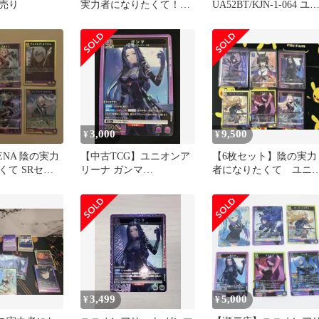
売り
実力者になりたくて！
UA52BT/KJN-1-064 ユ
ガンマ パラレル C★
オンアリーナ 陰の実力
になりたくて！
3,000
9,500
¥
¥
RENA 陰の実力
【中古TCG】ユニオンア
【6枚セット】陰の実力
くて SRセッ
リーナ ガンマ
者になりたくて ユニ
(UA52BT/KJN-1-064)(SR)
ンアリーナSR5枚・C★
キズあり【50-61】
枚
3,499
5,000
¥
¥