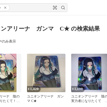
★
ンアリーナ ガンマ C★ の検索結果
中のみ表示
1,420
1,000
¥
¥
リーナ 陰の
ユニオンアリーナ ガン
ユニオンアリーナ 陰
なりたくて！
マ C★
実力者になりたくて 
ラレル C★
ンマ C★ パラレル 星