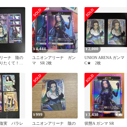
4,444
2,000
¥
¥
リーナ 陰の
ユニオンアリーナ ガン
UNION ARENA ガン
なりたくて！
マ SR 2枚
C★ 2枚
ラレル 他SR
999
3,430
¥
¥
陰実 パラレ
ユニオンアリーナ 陰の
状態A ガンマ SR