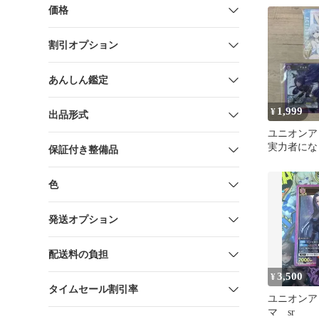
価格
割引オプション
あんしん鑑定
1,999
¥
出品形式
ユニオンア
実力者にな
保証付き整備品
デルタ ガ
色
発送オプション
配送料の負担
3,500
¥
タイムセール割引率
ユニオンア
マ sr