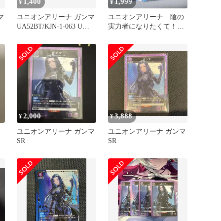
1,400
1,999
¥
¥
マ
ユニオンアリーナ ガンマ
ユニオンアリーナ 陰の
UA52BT/KJN-1-063 U★
実力者になりたくて！
UNION ARENA 412
ガンマ パラレル C★
2,000
3,888
¥
¥
ユニオンアリーナ ガンマ
ユニオンアリーナ ガンマ
SR
SR