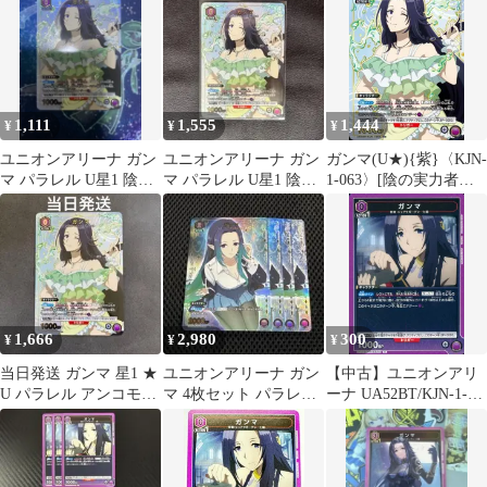
ラレル ユニアリ
1,111
1,555
1,444
¥
¥
¥
ユニオンアリーナ ガン
ユニオンアリーナ ガン
ガンマ(U★){紫}〈KJN-
マ パラレル U星1 陰の
マ パラレル U星1 陰の
1-063〉[陰の実力者に
実力者になりたくて
実力者になりたくて
なりたくて！
【UA52BT】]ユニアリ
1,666
2,980
300
¥
¥
¥
当日発送 ガンマ 星1 ★
ユニオンアリーナ ガン
【中古】ユニオンアリ
U パラレル アンコモン
マ 4枚セット パラレ
ーナ UA52BT/KJN-1-
★1
ル U★ 陰の実力者に
063[U]：ガンマ
なりたくて！