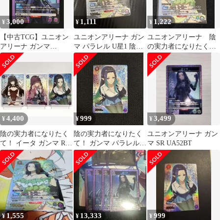
3,000
1,111
1,222
¥
¥
¥
【中古TCG】ユニオン
ユニオンアリーナ ガン
ユニオンアリーナ 陰
アリーナ ガンマ
マ パラレル U星1 陰の
の実力者になりたく
(UA52BT/KJN-1-064)
実力者になりたくて
て！ ガンマ U パラレ
(SR) キズあり【50-61】
ル
4,400
999
3,499
¥
¥
¥
陰の実力者になりたく
陰の実力者になりたく
ユニオンアリーナ ガン
て！ イータ ガンマ R U
て！ ガンマ パラレル
マ SR UA52BT
Cパラレル 3枚 ユニア
U★ ユニオンアリーナ
リ
ユニアリ
1,555
13,333
999
¥
¥
¥