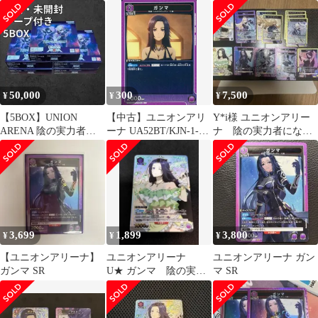
実力者になりたくて
力者になりたくて！
50,000
300
7,500
¥
¥
¥
【5BOX】UNION
【中古】ユニオンアリ
Y*i様 ユニオンアリー
ARENA 陰の実力者に
ーナ UA52BT/KJN-1-
ナ 陰の実力者になり
なりたくて！UA52BT
062[C]：ガンマ
たくて まとめ売り
BOX
3,699
1,899
3,800
¥
¥
¥
【ユニオンアリーナ】
ユニオンアリーナ
ユニオンアリーナ ガン
ガンマ SR
U★ ガンマ 陰の実力
マ SR
者になりたくて！ パ
ラレル ユニアリ