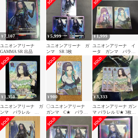
7,107
5,999
1,999
¥
¥
¥
ユニオンアリーナ
ユニオンアリーナ ガ
ユニオンアリーナ イ
GAMMA SR 出品
ンマ SR 3枚
ータ ガンマ パラレ
ル U★ C★陰の実力
者になりたくて！
1,350
900
3,333
¥
¥
¥
ユニオンアリーナ ガ
〇ユニオンアリーナ
ユニオンアリーナ ガン
ンマ パラレル
ガンマ C★ パラレ
マ パラレル U★ 3枚
U★ 陰の実力者にな
ル UA52BT/KJN-1-062
陰の実力者になりたく
りたくて！
て！