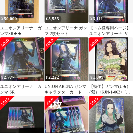
50,000
5,555
3,111
¥
¥
¥
ユニオンアリーナ ガ
ユニオンアリーナ ガン
【トム様専用ページ】
ンマSR★★
マ 2枚セット
ユニオンアリーナ ガン
マ SR
2,777
2,222
1,009
¥
¥
¥
ユニオンアリーナ ガ
UNION ARENA ガンマ
【特価】ガンマ(U★)
ンマ SR
キャラクターカード
{紫}〈KJN-1-063〉[陰
の実力者になりたく
て！【UA52BT】] パラ
レル