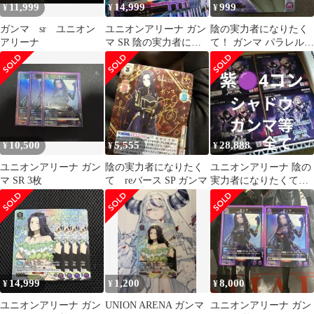
11,999
14,999
999
¥
¥
¥
ガンマ sr ユニオン
ユニオンアリーナ ガン
陰の実力者になりたく
アリーナ
マ SR 陰の実力者にな
て！ ガンマ パラレル
りたくて 4枚セット
U★ ユニオンアリーナ
ユニアリ
10,500
5,555
28,888
¥
¥
¥
ユニオンアリーナ ガン
陰の実力者になりたく
ユニオンアリーナ 陰の
マ SR 3枚
て reバース SP ガンマ
実力者になりたくて！
紫 SR以下 各種4枚セッ
ト
14,999
1,200
8,000
¥
¥
¥
ユニオンアリーナ ガン
UNION ARENA ガンマ
ユニオンアリーナ ガン