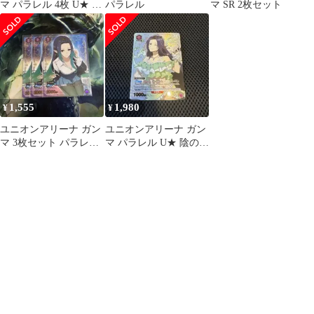
マ パラレル 4枚 U★ 陰
パラレル
マ SR 2枚セット
の実力者になりたく
て！
1,555
1,980
¥
¥
ユニオンアリーナ ガン
ユニオンアリーナ ガン
マ 3枚セット パラレ
マ パラレル U★ 陰の実
ル U★ 陰の実力者に
力者になりたくて！
なりたくて！