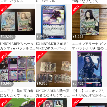
ンマ パラレル
U パラレル
力者になりたくて
U★ 陰の実力者にな
りたくて！
13,500
300
1,555
¥
¥
¥
UNION ARENA ベータ
EX14BT/MCR-2-014U
ユニオンアリーナ ガン
ガンマ r u パラレル 2枚
VF-27γSP スーパールシ
マ パラレル U★ 陰の実
セット
ファーバルキリー(ブレ
力者になりたくて！
ラ・スターン)
3,000
6,800
3,400
¥
¥
¥
ユニアリ 陰の実力者
UNION ARENA 陰の実
【中古】ユニオンアリ
になりたくて まとめ
力者になりたくて カー
ーナ UA52BT/KJN-1-
売り
ドセット
064[SR]：(キラ)ガンマ