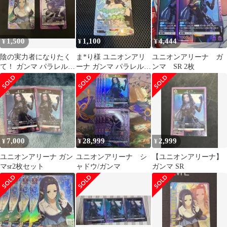
1,500
1,100
4,444
¥
¥
¥
陰の実力者になりたく
ま*り様 ユニオンアリ
ユニオンアリーナ ガ
て！ ガンマ パラレル
ーナ ガンマ パラレル
ンマ SR 2枚
U★ ユニオンアリーナ
U★ 陰の実力者になり
ユニアリ
たくて！
7,000
28,999
2,999
¥
¥
¥
ユニオンアリーナ ガン
ユニオンアリーナ シ
【ユニオンアリーナ】
マsr2枚セット
ャドウ/ガンマ
ガンマ SR