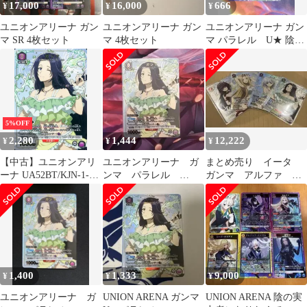
17,000
16,000
666
¥
¥
¥
ユニオンアリーナ ガン
ユニオンアリーナ ガン
ユニオンアリーナ ガン
マ SR 4枚セット
マ 4枚セット
マ パラレル U★ 陰の
実力者になりたくて
5%OFF
2,280
1,444
12,222
¥
¥
¥
【中古】ユニオンアリ
ユニオンアリーナ ガ
まとめ売り イータ
ーナ UA52BT/KJN-1-
ンマ パラレル
ガンマ アルファ ベ
063[U★]：(キラ)ガン
U★ 陰の実力者にな
ータ パラレル ユニ
マ
りたくて！
オンアリーナ
1,400
1,333
9,000
¥
¥
¥
ユニオンアリーナ ガ
UNION ARENA ガンマ
UNION ARENA 陰の実