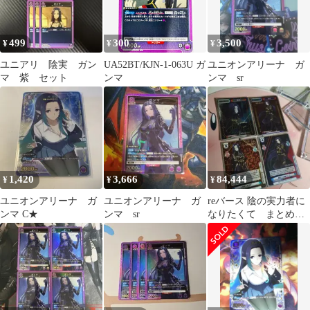
499
300
3,500
¥
¥
¥
ユニアリ 陰実 ガン
UA52BT/KJN-1-063U ガ
ユニオンアリーナ ガ
マ 紫 セット
ンマ
ンマ sr
1,420
3,666
84,444
¥
¥
¥
ユニオンアリーナ ガ
ユニオンアリーナ ガ
reバース 陰の実力者に
ンマ C★
ンマ sr
なりたくて まとめ売
り