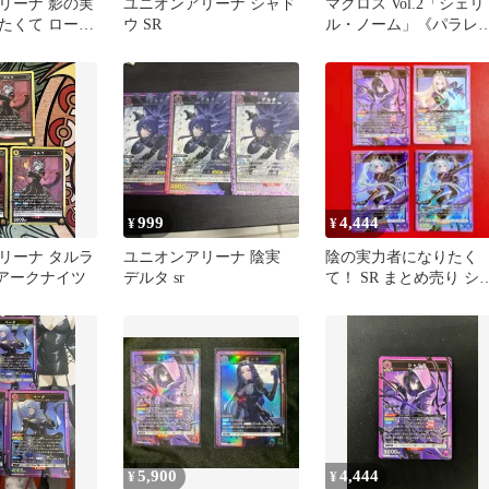
リーナ 影の実
ユニオンアリーナ シャド
マクロス Vol.2「シェリ
たくて ロー
ウ SR
ル・ノーム」《パラレ
ナ SR
ル》SR★（スーパーレ
★） 黄
999
4,444
¥
¥
リーナ タルラ
ユニオンアリーナ 陰実
陰の実力者になりたく
 アークナイツ
デルタ sr
て！ SR まとめ売り シ
ドウなど ユニオンアリ
ナ
5,900
4,444
¥
¥