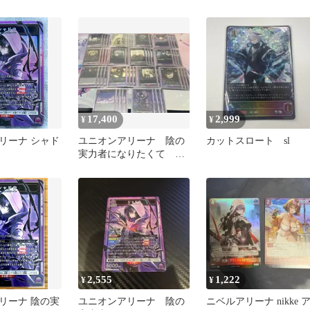
たくて
レシャスブースター
17,400
2,999
¥
¥
リーナ シャド
ユニオンアリーナ 陰の
カットスロート sl
実力者になりたくて シ
ャドウ デッキ
2,555
1,222
¥
¥
リーナ 陰の実
ユニオンアリーナ 陰の
ニベルアリーナ nikke 