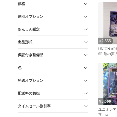
価格
割引オプション
あんしん鑑定
2,555
¥
出品形式
UNION A
SR 陰の
保証付き整備品
くて
色
発送オプション
配送料の負担
3,500
¥
タイムセール割引率
ユニオンア
マ sr