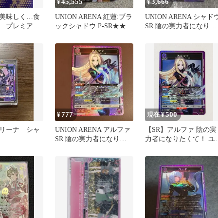
45,555
3,666
¥
¥
美味しく…食
UNION ARENA 紅蓮:ブラ
UNION ARENA シャド
 プレミア
ックシャドウ P-SR★★
SR 陰の実力者になりた
トデイライト
くて
吸血鬼
777
500
¥
現在 ¥
リーナ シャ
UNION ARENA アルファ
【SR】アルファ 陰の実
SR 陰の実力者になりた
力者になりたくて！ ユ
くて！
オンアリーナ