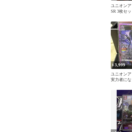
ユニオンア
SR 3枚セ
3,999
¥
ユニオンア
実力者にな
ャドウ S