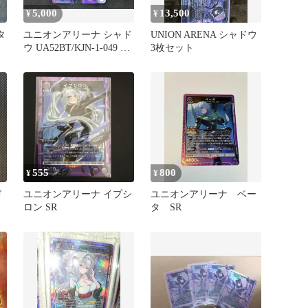
5,000
13,500
¥
¥
タ
ユニオンアリーナ シャド
UNION ARENA シャドウ
ウ UA52BT/KJN-1-049 SR
3枚セット
UNION ARENA 412
555
800
¥
¥
ド
ユニオンアリーナ イプシ
ユニオンアリーナ ベー
ト
ロン SR
タ SR