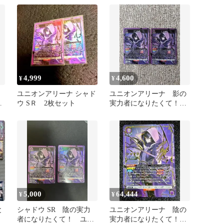
4,999
4,600
¥
¥
ユニオンアリーナ シャド
ユニオンアリーナ 影の
ウ SＲ 2枚セット
実力者になりたくて！
2
シャドウ SR
5,000
64,444
¥
¥
と
シャドウ SR 陰の実力
ユニオンアリーナ 陰の
者になりたくて！ ユニ
実力者になりたくて！