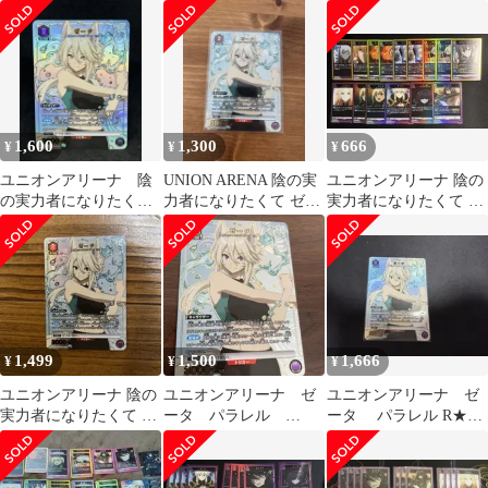
AP セット
の実力者になりたく
力者になりたくて！
て！
1,600
1,300
666
¥
¥
¥
ユニオンアリーナ 陰
UNION ARENA 陰の実
ユニオンアリーナ 陰の
の実力者になりたく
力者になりたくて ゼー
実力者になりたくて R
て ゼータ パラレ
タ パラレル
シャドウ アルファ クレ
ル Ｒ★
ア他
1,499
1,500
1,666
¥
¥
¥
ユニオンアリーナ 陰の
ユニオンアリーナ ゼ
ユニオンアリーナ ゼ
実力者になりたくて ゼ
ータ パラレル
ータ パラレル R★
ータ r ★ 星1 パラレル
R★ 陰の実力者にな
陰の実力者になりたく
りたくて！
て！ ユニアリ