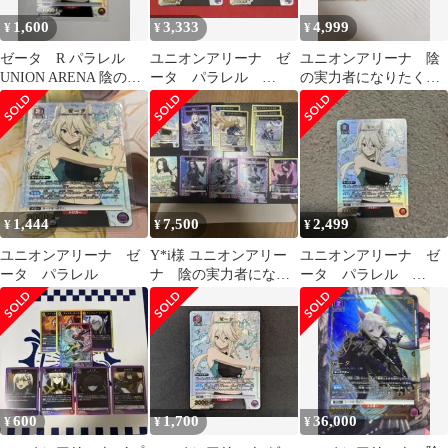
1,600
3,333
4,999
¥
¥
¥
ゼータ R パラレル
ユニオンアリーナ ゼ
ユニオンアリーナ 陰
UNION ARENA 陰の実
ータ パラレル
の実力者になりたく
力者になりたくて
R★ 陰の実力者にな
て イプシロン ゼー
りたくて！ 2枚
タ パラレル セット
1,444
7,500
2,499
¥
¥
¥
ユニオンアリーナ ゼ
Y*i様 ユニオンアリー
ユニオンアリーナ ゼ
ータ パラレル
ナ 陰の実力者になり
ータ パラレル
たくて まとめ売り
R★ 陰の実力者にな
りたくて！
600
1,700
36,000
¥
¥
¥