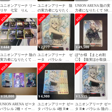
ユニオンアリーナ リー
ユニオンアリーナ 陰
UNION ARENA 陰の実
リヤ 七宝 りん ベ
の実力者になりたく
力者になりたくて SR
ータ ローズ デル
て ゼータ パラレ
R☆ゼータその他
タ イサム アルファ
ル Ｒ★
444
2,777
49,500
¥
¥
¥
ユニオンアリーナ 陰の
ユニオンアリーナ ゼ
ぽ*か様 【まとめ割
実力者になりたくて R
ータ パラレル
◯】【陰実ほか取扱
セット
R★ 陰の実力者にな
◯】ゼータ(KJN-1-066)
りたくて！
R★★
10,000
4,980
1,555
¥
¥
¥
UNION ARENA ゼータ
ユニオンアリーナ ゼー
ユニオンアリーナ ゼー
パラレル 2種 + イータ
タ パラレル 4枚 R★ 陰
タ R★ パラレル 陰の実