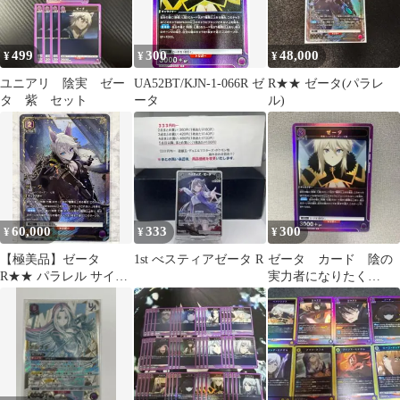
499
300
48,000
¥
¥
¥
ユニアリ 陰実 ゼー
UA52BT/KJN-1-066R ゼ
R★★ ゼータ(パラレ
タ 紫 セット
ータ
ル)
60,000
333
300
¥
¥
¥
【極美品】ゼータ
1st べスティアゼータ R
ゼータ カード 陰の
R★★ パラレル サイン
実力者になりたく
入り ユニオンアリーナ
て！ ユニオンアリー
ナ ユニアリ R 陰実