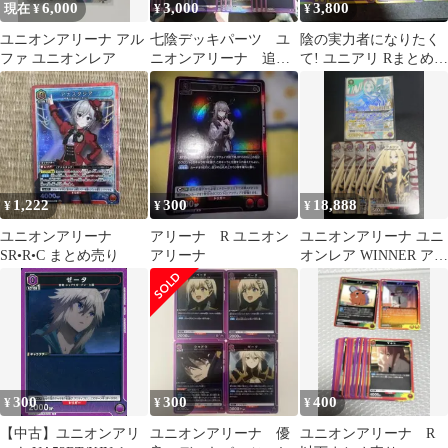
6,000
3,000
3,800
現在 ¥
¥
¥
ユニオンアリーナ アル
七陰デッキパーツ ユ
陰の実力者になりたく
ファ ユニオンレア
ニオンアリーナ 追加
て! ユニアリ Rまとめ売
要望受付
り 10枚セット
1,222
300
18,888
¥
¥
¥
ユニオンアリーナ
アリーナ R ユニオン
ユニオンアリーナ ユニ
SR•R•C まとめ売り
アリーナ
オンレア WINNER アル
ファ おまけ付き
300
300
400
¥
¥
¥
【中古】ユニオンアリ
ユニオンアリーナ 優
ユニオンアリーナ R