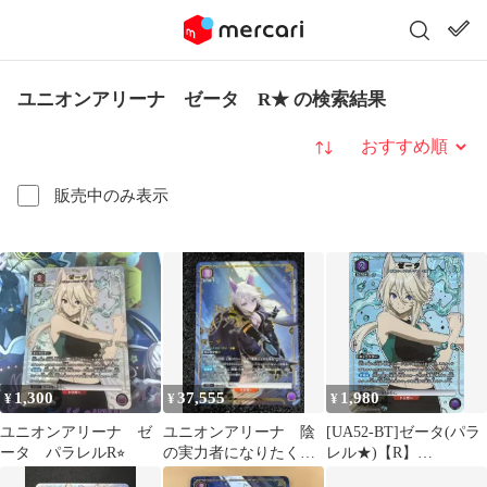
ユニオンアリーナ ゼータ R★ の検索結果
並び替え
販売中のみ表示
1,300
37,555
1,980
¥
¥
¥
ユニオンアリーナ ゼ
ユニオンアリーナ 陰
[UA52-BT]ゼータ(パラ
ータ パラレルR⭐︎
の実力者になりたく
レル★)【R】
て！ ゼータ R★★
UA52BT/KJN-1-066