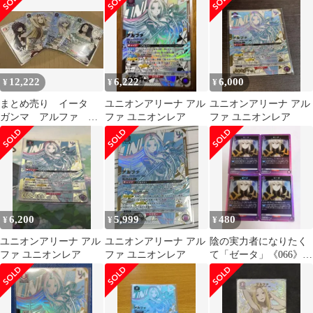
星２ パラレル
12,222
6,222
6,000
¥
¥
¥
まとめ売り イータ
ユニオンアリーナ アル
ユニオンアリーナ アル
ガンマ アルファ ベ
ファ ユニオンレア
ファ ユニオンレア
ータ パラレル ユニ
オンアリーナ
6,200
5,999
480
¥
¥
¥
ユニオンアリーナ アル
ユニオンアリーナ アル
陰の実力者になりたく
ファ ユニオンレア
ファ ユニオンレア
て「ゼータ」《066》
R（レア）４枚セッ
ト 紫