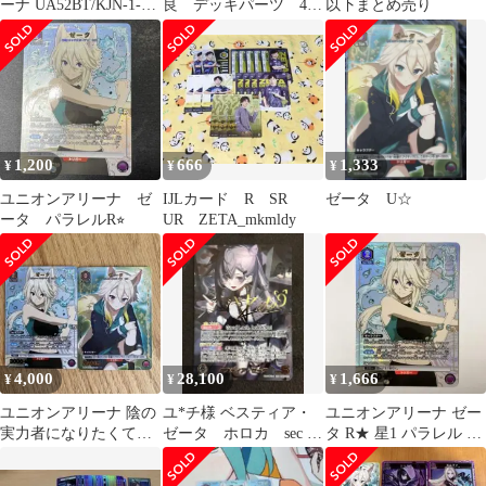
ーナ UA52BT/KJN-1-
良 デッキパーツ 4
以下まとめ売り
065[U]：ゼータ
枚 シャドウ ベー
タ ゼータ R
1,200
666
1,333
¥
¥
¥
ユニオンアリーナ ゼ
IJLカード R SR
ゼータ U☆
ータ パラレルR⭐︎
UR ZETA_mkmldy
4,000
28,100
1,666
¥
¥
¥
ユニオンアリーナ 陰の
ユ*チ様 ベスティア・
ユニオンアリーナ ゼー
実力者になりたくて！
ゼータ ホロカ sec サ
タ R★ 星1 パラレル 陰
ゼータ U★ R★ 2枚セ
イン入り
の実力者になりたくて
ット