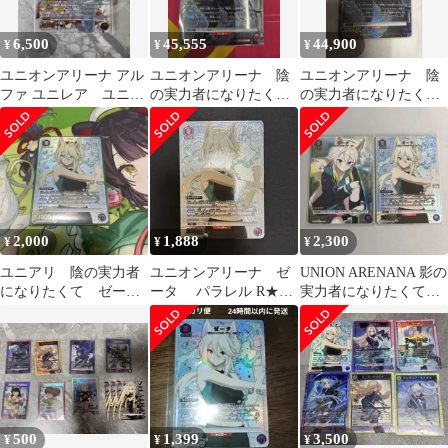
6,500
45,555
44,900
¥
¥
¥
ユニオンアリーナ アル
ユニオンアリーナ 陰
ユニオンアリーナ 陰
ファ ユニレア ユニオ
の実力者になりたく
の実力者になりたく
ンレア
て ゼータ R星2
て ゼータ R星2
2,000
1,888
2,300
¥
¥
¥
ユニアリ 陰の実力者
ユニオンアリーナ ゼ
UNION ARENANA 影の
になりたくて ゼー
ータ パラレル R★
実力者になりたくて
タ パラレル
陰の実力者になりたく
ゼータU☆ R☆ セット
て！ ユニアリ
500
1,399
3,500
¥
¥
¥