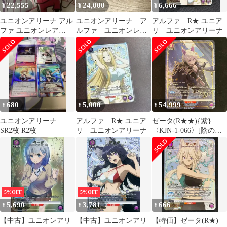
22,555
24,000
6,666
¥
¥
¥
ユニオンアリーナ アル
ユニオンアリーナ ア
アルファ R★ ユニア
ファ ユニオンレア
ルファ ユニオンレア
リ ユニオンアリーナ
WINNER
winner
680
5,000
54,999
¥
¥
¥
ユニオンアリーナ
アルファ R★ ユニア
ゼータ(R★★){紫}
SR2枚 R2枚
リ ユニオンアリーナ
〈KJN-1-066〉[陰の実
力者になりたくて！
【UA52BT】] ユニアリ
星2
5%OFF
5%OFF
5,690
3,781
666
¥
¥
¥
【中古】ユニオンアリ
【中古】ユニオンアリ
【特価】ゼータ(R★)