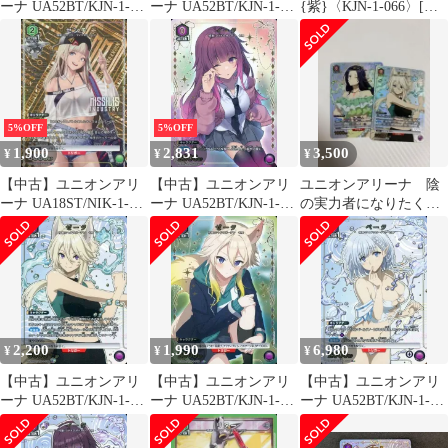
ーナ UA52BT/KJN-1-
ーナ UA52BT/KJN-1-
{紫}〈KJN-1-066〉[陰
072[U★]：(キラ)ベー
068[U★]：(キラ)デル
の実力者になりたく
タ
タ
て！【UA52BT】]
5%OFF
5%OFF
1,900
2,831
3,500
¥
¥
¥
【中古】ユニオンアリ
【中古】ユニオンアリ
ユニオンアリーナ 陰
ーナ UA18ST/NIK-1-
ーナ UA52BT/KJN-1-
の実力者になりたく
113[R★]：(キラ)センチ
057[U★]：(キラ)イー
て ガンマ ゼータ
タ
R★ パラレル
2,200
1,990
6,980
¥
¥
¥
【中古】ユニオンアリ
【中古】ユニオンアリ
【中古】ユニオンアリ
ーナ UA52BT/KJN-1-
ーナ UA52BT/KJN-1-
ーナ UA52BT/KJN-1-
066[R★]：(キラ)ゼータ
065[U★]：(キラ)ゼー
073[R★]：(キラ)ベータ
タ