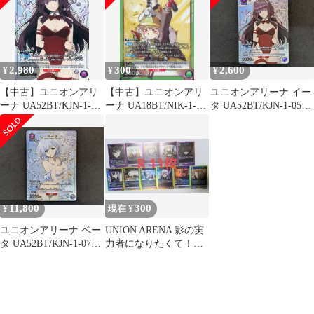
2,980
300
2,600
¥
¥
¥
【中古】ユニオンアリ
【中古】ユニオンアリ
ユニオンアリーナ イー
ーナ UA52BT/KJN-1-
ーナ UA18BT/NIK-1-
タ UA52BT/KJN-1-058
058[R★]：(キラ)イータ
084[SR]：(キラ)リター
R★ UNION ARENA 412
11,800
300
¥
現在 ¥
ユニオンアリーナ ベー
UNION ARENA 影の実
タ UA52BT/KJN-1-073
力者になりたくて！
R★ UNION ARENA 412
影実 R 11枚セット