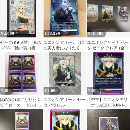
ITMM2GSF6AG0
2,069
38,999
18,500
¥
¥
¥
ゼータ(R★){紫}〈KJN-
ユニオンアリーナ 陰
ユニオンアリーナ ベー
1-066〉[陰の実力者に
の実力者になりたく
タ ゼータ クレア (全パ
なりたくて！
て！ Ｒ☆☆ ゼータ
ラレル)まとめ売り
【UA52BT】]ユニアリ
星２ パラレル
480
2,000
300
¥
¥
¥
陰の実力者になりたく
ユニオンアリーナ ゼー
【中古】ユニオンアリ
て「ゼータ」《066》
タ パラレル
ーナ UA52BT/KJN-1-
R（レア）４枚セッ
066[R]：ゼータ
ト 紫