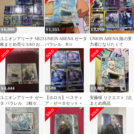
6,000
1,555
9,000
¥
¥
¥
ユニオンアリーナ SR23
UNION ARENA ゼータ
UNION ARENA 陰の実
枚まとめ売り SAO おま
パラレル R☆
力者になりたくて
け
4,444
500
3,000
¥
¥
¥
ユニオンアリーナ ゼー
【ホロカ】ベスティ
安藤様 リクエスト 2点
タ パラレル 2枚セッ
ア・ゼータセット + お
まとめ商品
ト
まけ