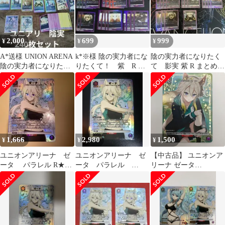
2,000
699
999
¥
¥
¥
A*送様 UNION ARENA
k*※様 陰の実力者にな
陰の実力者になりたく
陰の実力者になりたく
りたくて！ 紫 R ま
て 影実 紫 R まとめ
て！ デッキパーツ 24
とめうり ユニオンア
デッキパーツ ユニオン
リーナ
アリーナ
1,666
2,980
1,500
¥
¥
¥
ユニオンアリーナ ゼ
ユニオンアリーナ ゼ
【中古品】 ユニオンア
ータ パラレル R★
ータ パラレル
リーナ ゼータ
陰の実力者になりたく
R★ 陰の実力者にな
UA52BT/KJN-1-065U★
て！ ユニアリ
りたくて！
【073-260627-sy-02-
oto】