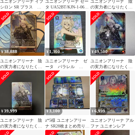
ユニオンアリーナ イプ
ユニオンアリーナ ゼー
ユニオンアリーナ 陰
シロン SR プラス レ
タ UA52BT/KJN-1-066
の実力者になりたく
アまとめ売り
R★ UNION ARENA 412
て！ Ｒ☆☆ ゼータ
星２ パラレル
38,888
1,300
49,500
¥
¥
¥
ユニオンアリーナ 陰
ユニオンアリーナ ゼ
ユニオンアリーナ 陰
の実力者になりたく
ータ パラレル
の実力者になりたく
て ゼータ R星2
R★ 陰の実力者にな
て ゼータ R星2
りたくて！
39,999
3,100
6,999
¥
¥
¥
ユニオンアリーナ 陰
z*5様 ユニオンアリー
ユニオンアリーナ アル
の実力者になりたく
ナ SR28枚まとめ売り
ファ ユニオンレア
て！ Ｒ☆☆ ゼータ
SAO おまけ