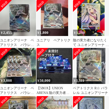
ベアトリクス パラレル
アトリクス パラレル
アトリクス パラレル
R★
U★
U★
2,455
1,800
1,200
¥
¥
¥
ユニオンアリーナ ベ
ユニアリ ベアトリク
陰の実力者になりたく
アトリクス パラレル
ス
て ユニオンアリーナ ベ
R★ 黄色
アトリクス パラレル
U★
3,888
50,000
1,111
¥
¥
¥
ユニオンアリーナ ベ
【5BOX】UNION
ベアトリクス R☆ パラ
アトリクス パラレル
ARENA 陰の実力者に
レル ユニオンアリーナ
R★ 黄色 星1 3枚
なりたくて！UA52BT
BOX