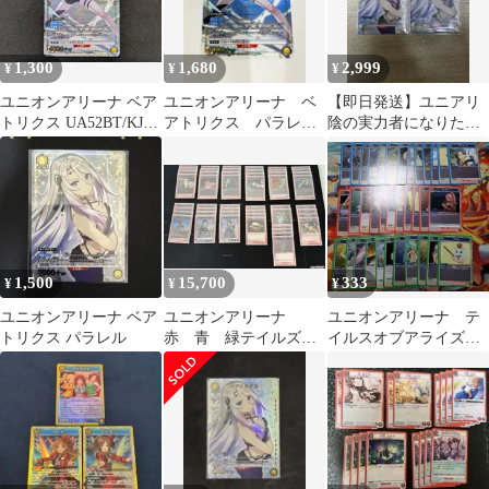
1,300
1,680
2,999
¥
¥
¥
ユニオンアリーナ ベア
ユニオンアリーナ ベ
【即日発送】ユニアリ
トリクス UA52BT/KJN-
アトリクス パラレル
陰の実力者になりたく
1-028 R★ UNION
R★
て ベアトリクス U
ARENA 412
★ パラレル
1,500
15,700
333
¥
¥
¥
ユニオンアリーナ ベア
ユニオンアリーナ
ユニオンアリーナ テ
トリクス パラレル
赤 青 緑テイルズ 3
イルスオブアライズ
デッキ パラレル入
まとめ売り
り パーツ付き