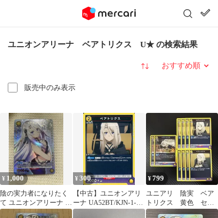
ユニオンアリーナ ベアトリクス U★ の検索結果
並び替え
販売中のみ表示
1,000
300
799
¥
¥
¥
陰の実力者になりたく
【中古】ユニオンアリ
ユニアリ 陰実 ベア
て ユニオンアリーナ ベ
ーナ UA52BT/KJN-1-
トリクス 黄色 セッ
アトリクス パラレル
027[U]：ベアトリクス
ト