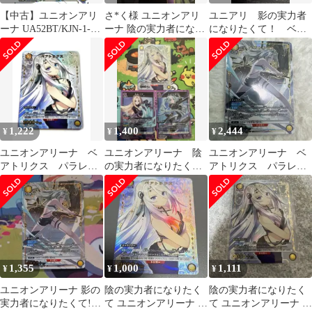
【中古】ユニオンアリ
さ*く様 ユニオンアリ
ユニアリ 影の実力者
ーナ UA52BT/KJN-1-
ーナ 陰の実力者になり
になりたくて！ ベア
028[R★]：(キラ)ベアト
たくて！ ベアトリクス
トリクス パラレル U★
リクス
U★ パラレ
1,222
1,400
2,444
¥
¥
¥
ユニオンアリーナ ベ
ユニオンアリーナ 陰
ユニオンアリーナ ベ
アトリクス パラレ
の実力者になりたく
アトリクス パラレル
ル U★ 陰の実力者
て まとめて
R★ 黄色
になりたくて！
1,355
1,000
1,111
¥
¥
¥
ユニオンアリーナ 影の
陰の実力者になりたく
陰の実力者になりたく
実力者になりたくて!
て ユニオンアリーナ ベ
て ユニオンアリーナ ベ