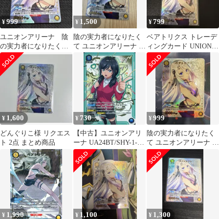
999
1,500
799
¥
¥
¥
ユニオンアリーナ 陰
陰の実力者になりたく
ベアトリクス トレーデ
の実力者になりたく
て ユニオンアリーナ ベ
ィングカード UNION
て！ ベアトリクス
アトリクス パラレル
ARENA
U★
U★
1,600
730
999
¥
¥
¥
どんぐりこ様 リクエス
【中古】ユニオンアリ
陰の実力者になりたく
ト 2点 まとめ商品
ーナ UA24BT/SHY-1-
て ユニオンアリーナ ベ
027[R★]：(キラ)ピルツ
アトリクス パラレル
U★
1,990
1,100
1,300
¥
¥
¥