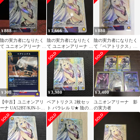
888
1,666
880
¥
¥
¥
陰の実力者になりたく
陰の実力者になりたく
陰の実力者になりたく
て ユニオンアリーナ ベ
て ユニオンアリーナ ベ
て「ベアトリクス」
アトリクス パラレル
アトリクス パラレル
《パラレル》U★（ア
U★
U★
ンコモン★） 黄
300
3,980
3,400
¥
¥
¥
【中古】ユニオンアリ
ベアトリクス 2枚セッ
ユニオンアリーナ 影
ーナ UA52BT/KJN-1-
ト パラレル U★ 陰の実
の実力者
028[R]：ベアトリクス
力者になりたくて