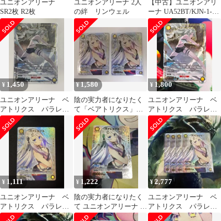
ユニオンアリーナ
ユニオンアリーナ 2人
【中古】ユニオンアリ
SR2枚 R2枚
の絆 リンウェル
ーナ UA52BT/KJN-1-
068[U★]：(キラ)デル
タ
1,450
1,580
1,800
¥
¥
¥
ユニオンアリーナ ベ
陰の実力者になりたく
ユニオンアリーナ ベ
アトリクス パラレル
て「ベアトリクス」
アトリクス パラレル
R★ 黄色
《パラレル》U★（ア
R★
ンコモン★）２枚セッ
ト
1,111
1,222
2,777
¥
¥
¥
ユニオンアリーナ ベ
陰の実力者になりたく
ユニオンアリーナ ベ
アトリクス パラレ
て ユニオンアリーナ ベ
アトリクス パラレ
ル U★ 陰の実力者
アトリクス パラレル
ル U★ 4枚 陰の実