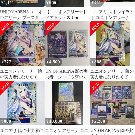
1,111
666
711
¥
¥
¥
UNION ARENA ユニオ
【ユニオンアリーナ】
ユニアリ ストレイライ
ンアリーナ ブースター
ベアトリクス U★
ト ユニオンアリーナ
パック SR セット
UNION ARENA Vol.2
777
4,500
888
¥
¥
¥
ユニオンアリーナ 陰
UNION ARENA 影の実
ユニオンアリーナ 陰の
の実力者になりたく
力者 シャドウSR ベア
実力者になりたくて！
て ベアトリクス u
トリクスU☆セット
ベアトリクス U★ パラ
パラレル
レル
888
18,888
2,200
¥
¥
¥
ユニアリ 陰の実力者に
ユニオンアリーナ ユニ
UNION ARENA 陰の実