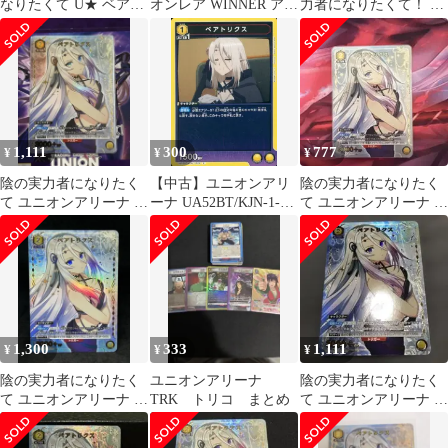
なりたくて U★ ベアト
オンレア WINNER アル
力者になりたくて！ ま
リクス パラレル
ファ おまけ付き
とめ売り
1,111
300
777
¥
¥
¥
陰の実力者になりたく
【中古】ユニオンアリ
陰の実力者になりたく
て ユニオンアリーナ ベ
ーナ UA52BT/KJN-1-
て ユニオンアリーナ ベ
アトリクス パラレル
026[C]：ベアトリクス
アトリクス パラレル
U★
U★
1,300
333
1,111
¥
¥
¥
陰の実力者になりたく
ユニオンアリーナ
陰の実力者になりたく
て ユニオンアリーナ ベ
TRK トリコ まとめ
て ユニオンアリーナ ベ
アトリクス パラレル
アトリクス パラレル
U★
U★