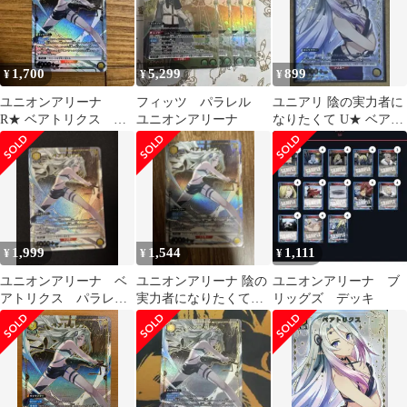
1,700
5,299
899
¥
¥
¥
ユニオンアリーナ
フィッツ パラレル
ユニアリ 陰の実力者に
R★ ベアトリクス 陰
ユニオンアリーナ
なりたくて U★ ベアト
の実力者になりたく
リクス パラレル
て！ パラレル
1,999
1,544
1,111
¥
¥
¥
ユニオンアリーナ ベ
ユニオンアリーナ 陰の
ユニオンアリーナ ブ
アトリクス パラレル
実力者になりたくて！
リッグズ デッキ
R★
ベアトリクス R★