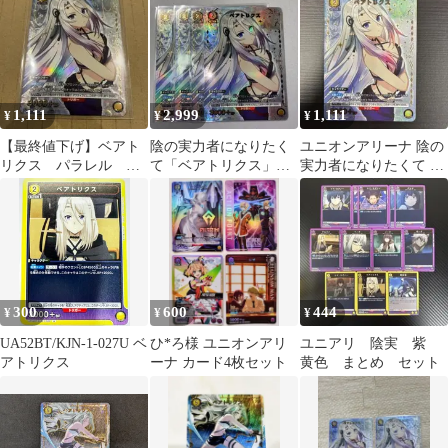
U★
1,111
2,999
1,111
¥
¥
¥
【最終値下げ】ベアト
陰の実力者になりたく
ユニオンアリーナ 陰の
リクス パラレル ユ
て「ベアトリクス」
実力者になりたくて ベ
ニオンアリーナ
《パラレル》U★（ア
アトリクス パラレル U
ンコモン★）4枚セット
300
600
444
¥
¥
¥
UA52BT/KJN-1-027U ベ
ひ*ろ様 ユニオンアリ
ユニアリ 陰実 紫
アトリクス
ーナ カード4枚セット
黄色 まとめ セット