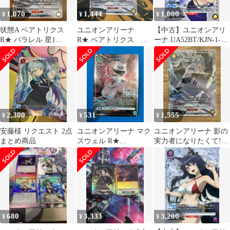
1,070
1,444
1,000
¥
¥
¥
状態A ベアトリクス
ユニオンアリーナ
【中古】ユニオンアリ
R★ パラレル 星1
R★ ベアトリクス 陰
ーナ UA52BT/KJN-1-
UA52BT/KJN-1-028 ユ
の実力者になりたく
027[U★]：(キラ)ベア
ニオンアリーナ 陰の実
て！ パラレル
トリクス
力者になりたくて！
2,300
531
1,555
¥
¥
¥
安藤様 リクエスト 2点
ユニオンアリーナ マク
ユニオンアリーナ 影の
まとめ商品
スウェル R★
実力者になりたくて!
UA18BT/NIK-1-089
ベアトリクス パラレル
R★
680
3,333
3,200
¥
¥
¥