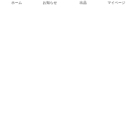
ホーム
お知らせ
出品
マイページ
会社概要（運営会社）
採用情報
プレスリリース
公式ブログ
プレスキット
メルカリUS
メルカリShops
m department（エムデパ）
ヘルプ
ヘルプセンター（ガイド・お問い合わせ）
メルカリShopsでショップを開設する
メルカリShops ショップ管理画面にログイン
メルカリShops出店者向けガイド
お問い合わせ一覧
フリーワードから商品をさがす
プライバシーと利用規約
メルカリ利用規約
メルカリShops利用規約
メルカリアンバサダー利用規約