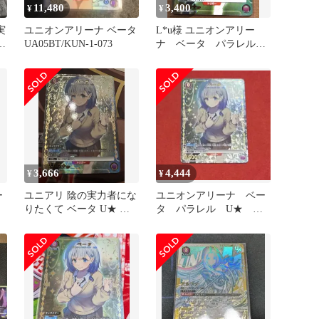
11,480
3,400
¥
¥
実
ユニオンアリーナ ベータ
L*u様 ユニオンアリー
タ
UA05BT/KUN-1-073
ナ ベータ パラレル
U★ 陰の実力者になり
たくて！
3,666
4,444
¥
¥
ー
ユニアリ 陰の実力者にな
ユニオンアリーナ ベー
りたくて ベータ U★ パ
タ パラレル U★ 陰
ラレル
の実力者になりたくて！