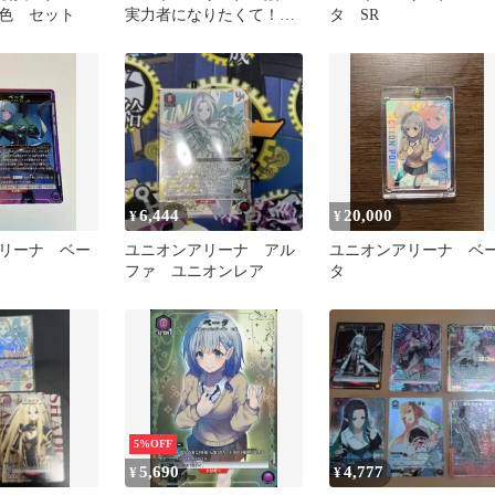
色 セット
実力者になりたくて！
タ SR
U★ ベータ(パラレル)
6,444
20,000
¥
¥
リーナ ベー
ユニオンアリーナ アル
ユニオンアリーナ ベ
ファ ユニオンレア
タ
5%OFF
5,690
4,777
¥
¥