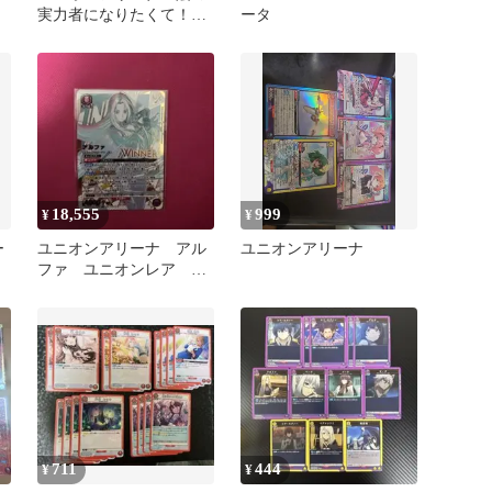
実力者になりたくて！
ータ
デルタ Uパラレル 他
SR
18,555
999
¥
¥
ー
ユニオンアリーナ アル
ユニオンアリーナ
ファ ユニオンレア
winner 未開封
711
444
¥
¥