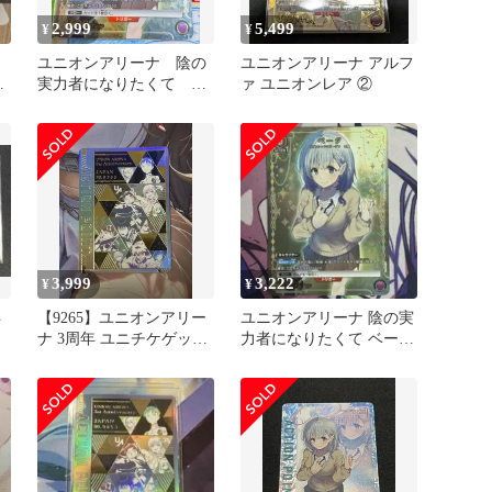
2,999
5,499
¥
¥
ユニオンアリーナ 陰の
ユニオンアリーナ アルフ
た
実力者になりたくて ベ
ァ ユニオンレア ②
ータ パラレル U☆
3,999
3,222
¥
¥
年
【9265】ユニオンアリー
ユニオンアリーナ 陰の実
ナ 3周年 ユニチケゲット
力者になりたくて ベータ
バトル シリアルAP
U パラレル 1枚