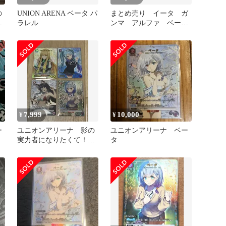
の
UNION ARENA ベータ パ
まとめ売り イータ ガ
！
ラレル
ンマ アルファ ベー
タ パラレル ユニオン
アリーナ
7,999
10,000
¥
¥
ー
ユニオンアリーナ 影の
ユニオンアリーナ ベー
実力者になりたくて！
タ
パラレル4枚セット