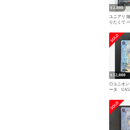
2,800
¥
ユニアリ 
りたくて ベ
ラレル
12,000
¥
◎ユニオン
ータ UA52B
073 R★ 