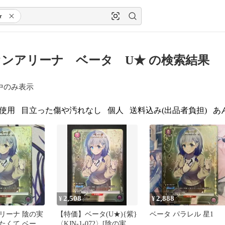
★
ンアリーナ ベータ U★ の検索結果
中のみ表示
使用
目立った傷や汚れなし
個人
送料込み(出品者負担)
あ
2,508
2,888
¥
¥
リーナ 陰の実
【特価】ベータ(U★){紫}
ベータ パラレル 星1
たくて ベータ
〈KJN-1-072〉[陰の実力