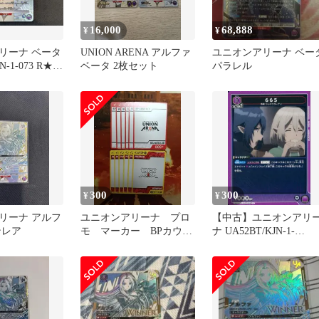
16,000
68,888
¥
¥
リーナ ベータ
UNION ARENA アルファ
ユニオンアリーナ ベー
N-1-073 R★
ベータ 2枚セット
パラレル
NA 412
300
300
¥
¥
リーナ アルフ
ユニオンアリーナ プロ
【中古】ユニオンアリ
ンレア
モ マーカー BPカウン
ナ UA52BT/KJN-1-
ター 各6枚計12枚
042[C]：665