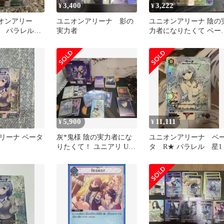
3,400
3,222
¥
¥
ニオンアリー
ユニオンアリーナ 影の
ユニオンアリーナ 陰の
タ パラレル
実力者
力者になりたくて ベー
実力者になり
U パラレル 星1 枚
5,900
11,111
¥
¥
リーナ ベータ
灰*鬼様 陰の実力者にな
ユニオンアリーナ ベ
りたくて！ ユニアリ U☆
タ R★ パラレル 星1
イプシロン SR U,C お