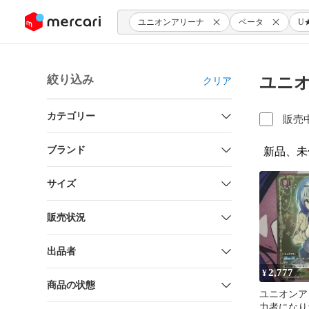
ンツにスキップ
ユニオンアリーナ
ベータ
U
絞り込み
ユニオ
クリア
カテゴリー
販売
ブランド
新品、未
サイズ
販売状況
出品者
2,777
¥
商品の状態
ユニオンア
力者になり