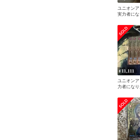
ユニオンア
実力者にな
タUパラレ
11,111
¥
ユニオンア
力者になり
U パラレル