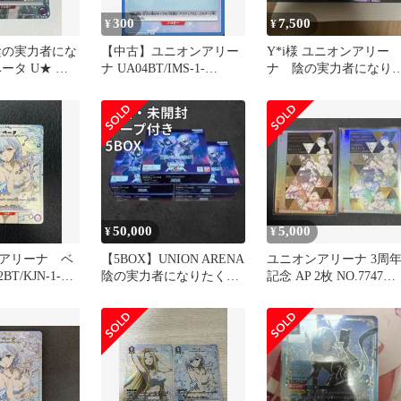
300
7,500
¥
¥
陰の実力者にな
【中古】ユニオンアリー
Y*i様 ユニオンアリー
ータ U★ パ
ナ UA04BT/IMS-1-
ナ 陰の実力者になり
066[C]：faaaar
くて まとめ売り
50,000
5,000
¥
¥
アリーナ ベ
【5BOX】UNION ARENA
ユニオンアリーナ 3周
T/KJN-1-
陰の実力者になりたく
記念 AP 2枚 NO.7747
パラレル
て！UA52BT BOX
NO.7815