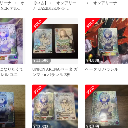
リーナ ユニオ
【中古】ユニオンアリー
ユニオンアリーナ
NNER アルフ
ナ UA52BT/KJN-1-
付き
072[U★]：(キラ)ベータ
13,500
4,888
¥
¥
になりたくて
UNION ARENA ベータ ガ
ベータ U パラレル
ラレル ユニオ
ンマ r u パラレル 2枚セ
ット
13,333
3,599
¥
¥