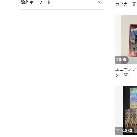
除外キーワード
カフカ 黄
800
¥
ユニオンア
タ SR
18,888
¥