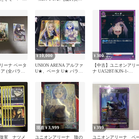
 1枚
者になりたくて！
【UA52BT】]
10,000
300
¥
¥
リーナ ベータ
UNION ARENA アルファ
【中古】ユニオンアリ
ア (全パラレ
U★、ベータ U★ パラレ
ナ UA52BT/KJN-1-
売り
ル セット
072[U]：ベータ
3,999
399
現在 ¥
¥
陰実 ナツメ
ユニオンアリーナ 陰の
ユニオンアリーナ ベ