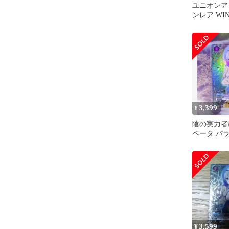
ユニオンア
ンレア WI
ァ おまけ
3,399
¥
陰の実力者
ベータ パ
ンアリーナ
3,599
¥