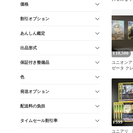
価格
U パラレル
割引オプション
あんしん鑑定
出品形式
18,500
¥
保証付き整備品
ユニオンア
ゼータ クレ
ル)まとめ
色
発送オプション
配送料の負担
タイムセール割引率
599
¥
ユニアリ 