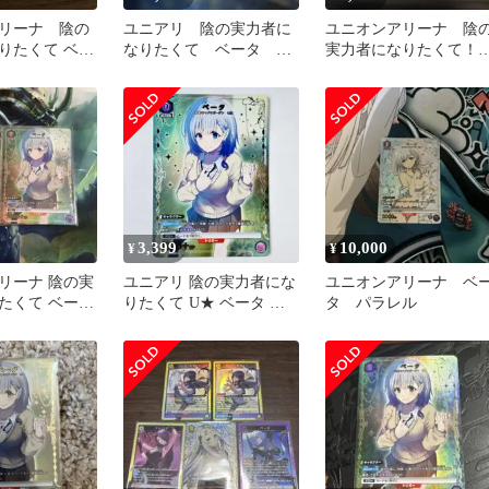
リーナ 陰の
ユニアリ 陰の実力者に
ユニオンアリーナ 陰
りたくて ベー
なりたくて ベータ
実力者になりたくて
ル
U★ R★
U★ ベータ(パラレル)
3,399
10,000
¥
¥
リーナ 陰の実
ユニアリ 陰の実力者にな
ユニオンアリーナ ベ
たくて ベータ
りたくて U★ ベータ パ
タ パラレル
 4枚
ラレル