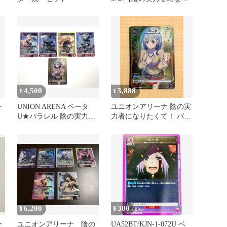
たくて！【UA52BT】]ユ
ニアリ
4,500
3,888
¥
¥
ー
UNION ARENA ベータ
ユニオンアリーナ 陰の実
U★パラレル 陰の実力者
力者になりたくて！ パラ
になりたくて！1BOX分
レル制服ベータ U★
6,200
300
¥
¥
ー
ユニオンアリーナ 陰の
UA52BT/KJN-1-072U ベ