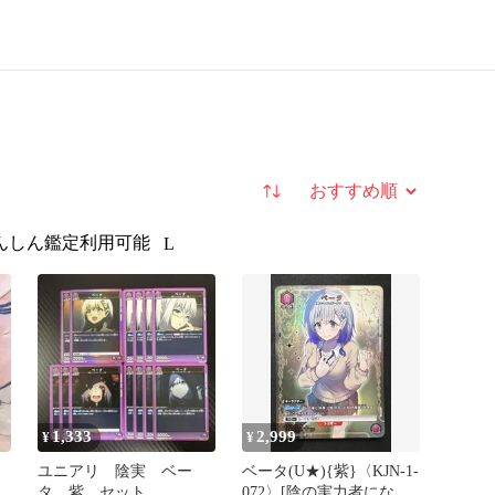
並び替え
んしん鑑定利用可能
L
1,333
2,999
¥
¥
ユニアリ 陰実 ベー
ベータ(U★){紫}〈KJN-1-
タ 紫 セット
072〉[陰の実力者になり