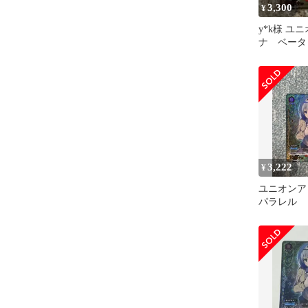
3,300
¥
y*k様 ユ
ナ ベー
U★ 陰の
たくて！
3,222
¥
ユニオンア
パラレル