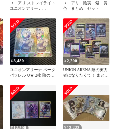
ユニアリ ストレイライト
ユニアリ 陰実 紫 黄
ユニオンアリーナ
色 まとめ セット
UNION ARENA Vol.2
8,480
2,200
¥
¥
ユニオンアリーナ ベータ
UNION ARENA 陰の実力
パラレル U★ 2枚 陰の実
者になりたくて！ まとめ
力者になりたくて！
売り
12,500
12,222
¥
¥