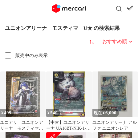
ユニオンアリーナ モスティマ U★ の検索結果
並び替え
販売中のみ表示
499
540
6,000
¥
¥
現在 ¥
ユニアリ ユニオンア
【中古】ユニオンアリ
ユニオンアリーナ アル
リーナ モスティマ
ーナ UA18BT/NIK-1-
ファ ユニオンレア
パラ
019[SR]：(キラ)モダニ