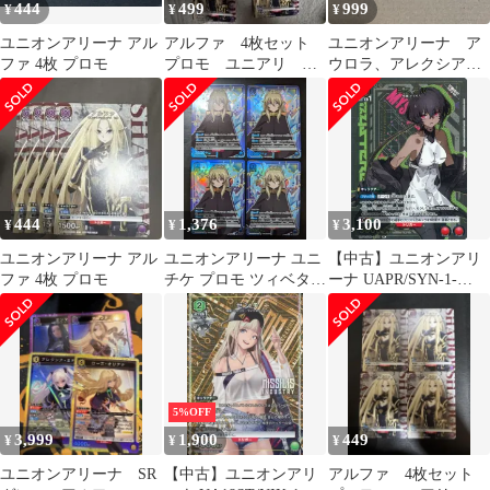
444
499
999
¥
¥
¥
ユニオンアリーナ アル
アルファ 4枚セット
ユニオンアリーナ ア
ファ 4枚 プロモ
プロモ ユニアリ ユ
ウロラ、アレクシア・
ニオンアリーナ
ミドガル2枚セット
444
1,376
3,100
¥
¥
¥
ユニオンアリーナ アル
ユニオンアリーナ ユニ
【中古】ユニオンアリ
ファ 4枚 プロモ
チケ プロモ ツィベタ 4
ーナ UAPR/SYN-1-
枚
092[R]：(キラ)ミステル
5%OFF
3,999
1,900
449
¥
¥
¥
ユニオンアリーナ SR
【中古】ユニオンアリ
アルファ 4枚セット