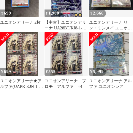
699
1,900
2,666
¥
¥
¥
ユニオンアリーナ 2枚
【中古】ユニオンアリ
ユニオンアリーナ リ
ーナ UA28BT/KJ8-1-
ン・ミンメイ ユニオン
004[SR★]：(キラ)亜白
レア 2枚
ミナ
699
555
5,999
¥
¥
¥
ユニオンアリーナ★ア
ユニオンアリーナ プ
ユニオンアリーナ アル
ルファ(UAPR-KJN-1-
ロモ アルファ ×4
ファ ユニオンレア
052)4枚★プロモ/ユニ
アリ