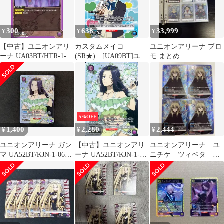
300
638
33,999
¥
¥
¥
【中古】ユニオンアリ
カスタムメイコ
ユニオンアリーナ プロ
ーナ UA03BT/HTR-1-
(SR★) [UA09BT]ユニ
モ まとめ
059[C]：ミケ
オンアリーナ
5%OFF
1,400
2,280
2,444
¥
¥
¥
ユニオンアリーナ ガン
【中古】ユニオンアリ
ユニオンアリーナ ユ
マ UA52BT/KJN-1-063
ーナ UA52BT/KJN-1-
ニチケ ツィベタ プ
U★ UNION ARENA 412
063[U★]：(キラ)ガン
ロモ×4
マ