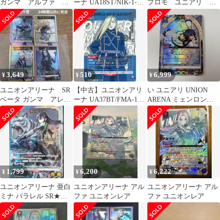
ガンマ アルファ ア
ーナ UA18ST/NIK-1-
プロモ ユニアリ ユ
レクシア・ミドガル
113[R★]：(キラ)センチ
ニオンアリーナ
ローズ・オリアナ
3,649
510
6,999
¥
¥
¥
ユニオンアリーナ SR
【中古】ユニオンアリ
い ユニアリ UNION
ベータ ガンマ アレク
ーナ UA37BT/FMA-1-
ARENA ミェンロン
シア・ミドガル ロー
060[SR★]：(キラ)オリ
SR星2 ユニオンアリー
ズ・オリアナ
ヴィエ・ミラ・アーム
ナ
ストロング
1,799
6,200
6,222
¥
¥
¥
ユニオンアリーナ 亜白
ユニオンアリーナ アル
ユニオンアリーナ アル
ミナ パラレル SR★
ファ ユニオンレア
ファ ユニオンレア
UA28BT/KJ8-1-004