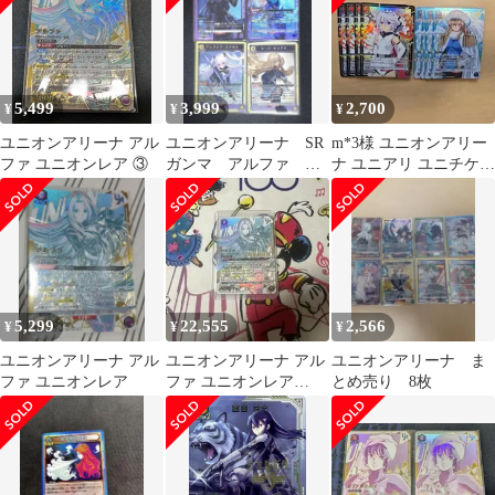
5,499
3,999
2,700
¥
¥
¥
ユニオンアリーナ アル
ユニオンアリーナ SR
m*3様 ユニオンアリー
ファ ユニオンレア ③
ガンマ アルファ ア
ナ ユニアリ ユニチケ
レクシア・ミドガル
プロモ SHY 2種各4枚
ローズ・オリアナ
5,299
22,555
2,566
¥
¥
¥
ユニオンアリーナ アル
ユニオンアリーナ アル
ユニオンアリーナ ま
ファ ユニオンレア
ファ ユニオンレア
とめ売り 8枚
WINNER