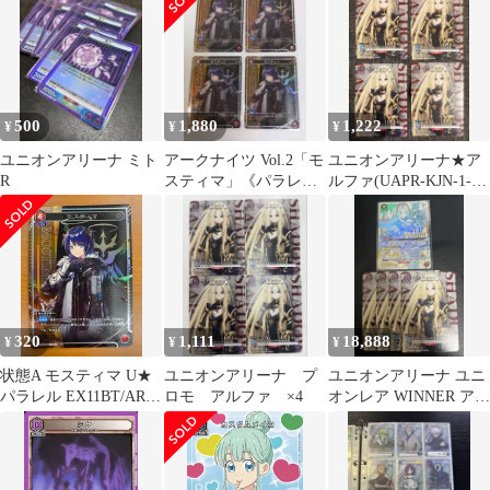
ア
500
1,880
1,222
¥
¥
¥
ユニオンアリーナ ミト
アークナイツ Vol.2「モ
ユニオンアリーナ★ア
R
スティマ」《パラレ
ルファ(UAPR-KJN-1-
ル》U★（アンコモン
052)4枚★プロモ/ユニ
★）４枚セット
アリ
320
1,111
18,888
¥
¥
¥
状態A モスティマ U★
ユニオンアリーナ プ
ユニオンアリーナ ユニ
パラレル EX11BT/ARK-
ロモ アルファ ×4
オンレア WINNER アル
2-062 ユニオンアリー
ファ おまけ付き
ナ アークナイツ