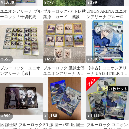
1,680
777
399
¥
¥
¥
ユニオンアリーナ ブル
ブルーロック×アトレ秋
UNION ARENA ユニオ
ーロック「千切豹馬」
葉原 カード 凪誠士
ンアリーナ ブルーロッ
SR（スーパーレア）４
郎 ２枚セット
ク 潔世一 凪誠士郎 SR
枚セット 青
555
699
300
¥
¥
¥
ブルーロック ユニオ
ブルーロック 凪誠士郎
【中古】ユニオンアリ
ンアリーナ【凪】
ユニオンアリーナ カー
ーナ UA12BT/BLK-1-
ド類 まとめ売り
039[SR]：(キラ)凪 誠士
郎
999
1,188
1,111
¥
¥
¥
凪 誠士郎 ブルーロック
SR 潔 世一+SR 凪 誠士
ブルーロック ユニオン