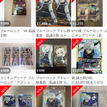
390
1,088
1,211
¥
¥
¥
ブルーロック SR 凪誠
ブルーロック アトレ秋
k*※様 ブルーロック ユ
士郎
葉原 凪誠士郎 カード
ニオンアリーナ［凪誠
購入特典 2枚 トレカ
士郎］4枚セット
680
990
1,050
¥
¥
¥
ユニオンアリーナ ブル
ブルーロック アトレ×
凪 誠士郎(SR)
ーロック「アクション
秋葉原 凪誠士郎 カー
(UA12BT/BLK-1-015)
ポイント《凪＆玲
ド 購入特典
王》」 ３枚セット