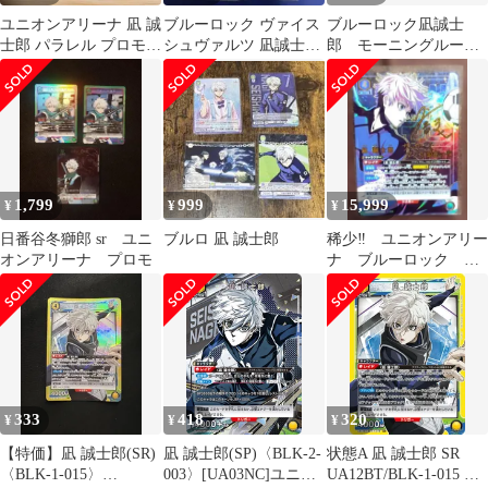
ユニオンアリーナ 凪 誠
ブルーロック ヴァイス
ブルーロック凪誠士
士郎 パラレル プロモ 4
シュヴァルツ 凪誠士郎
郎 モーニングルーテ
枚 sp ブルーロック
セット
ィン+ラウワン私服+カ
ード&缶バッジセット
1,799
999
15,999
¥
¥
¥
日番谷冬獅郎 sr ユニ
ブルロ 凪 誠士郎
稀少‼️ ユニオンアリー
オンアリーナ プロモ
ナ ブルーロック
凪 誠士郎 SR★★
パラレル
333
418
320
¥
¥
¥
【特価】凪 誠士郎(SR)
凪 誠士郎(SP)〈BLK-2-
状態A 凪 誠士郎 SR
〈BLK-1-015〉
003〉[UA03NC]ユニオ
UA12BT/BLK-1-015 ユ