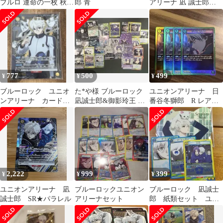
ブルロ 運命の一枚 秋葉
郎 青
アリーナ 凪 誠士郎
原 アトレ キャラカード
【B】21枚セット
777
500
499
¥
¥
¥
ブルーロック ユニオ
た*や様 ブルーロック
ユニオンアリーナ 日
ンアリーナ カード
凪誠士郎&御影玲王 カ
番谷冬獅郎 R レア
レア 凪誠士郎
ード まとめ売り
４枚セット
2,222
999
399
¥
¥
¥
ユニオンアリーナ 凪
ブルーロックユニオン
ブルーロック 凪誠士
誠士郎 SR★パラレル
アリーナセット
郎 紙類セット ユニ
オンアリーナ ニャ
ンジャタウン