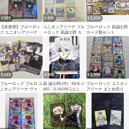
599
499
5,333
¥
¥
¥
【未使用】ブルーロッ
ユニオンアリーナ ブル
ブルーロック 凪誠士郎
ク ユニオンアリーナ カ
ーロック 凪誠士郎 カー
カード類セット
ード R SR 凪 蜂楽【匿
ドセット
名配送】
333
300
1,999
¥
¥
¥
ブルーロック ブルロ ユ
凪 誠士郎(SP)〈BLK-2-
ブルーロック ユニオン
ニオンアリーナ ヴァイ
005〉[UA03NC]ユニオ
アリーナ まとめ売り
スシュヴァルツ WSB
ンアリーナ
凪 玲王