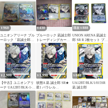
960
430
888
¥
¥
現在 ¥
ユニオンアリーナ ブル
ブルーロック 凪誠士郎
UNION ARENA 凪誠士
ーロック「凪誠士郎」
トレーディングカード
郎 SR R 2枚セット ブル
SR（スーパーレア）2
3枚セット
ーロック
枚セット
2,900
1,990
840
¥
¥
¥
【中古】ユニオンアリ
状態A 凪 誠士郎 SR★
UA12BT/BLK/1/015SR
ーナ UA12BT/BLK-1-
星1 パラレル
凪 誠士郎
015[SR★]：(キラ)凪 誠
UA12BT/BLK-1-015 ユ
士郎
ニオンアリーナ UNION
ARENA ユニアリ