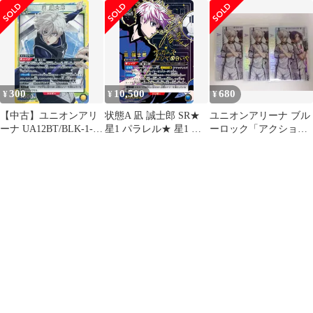
[UA12BT]ユニアリ ユ
ンアリーナ
ニオンアリーナ UNION
ニオンアリーナ
ARENA ユニアリ
300
10,500
680
¥
¥
¥
【中古】ユニオンアリ
状態A 凪 誠士郎 SR★
ユニオンアリーナ ブル
ーナ UA12BT/BLK-1-
星1 パラレル★ 星1 パ
ーロック「アクション
015[SR]：(キラ)凪 誠士
ラレル 星2 パラレル
ポイント《凪＆玲
郎
UA12BT/BLK-1-039 ユ
王》」 ３枚セット
ニオンアリーナ UNION
ARENA ユニアリ