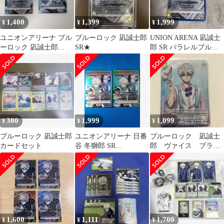
1,400
1,399
1,999
¥
¥
¥
ユニオンアリーナ ブル
ブルーロック 凪誠士郎
UNION ARENA 凪誠士
ーロック 凪誠士郎
SR★
郎 SR パラレルブルー
SR★ とその他
ロック
300
1,999
1,099
¥
¥
¥
ブルーロック 凪誠士郎
ユニオンアリーナ 日番
ブルーロック 凪誠士
カードセット
谷 冬獅郎 SR
郎 ヴァイス ブラウ
UA08BT/BLC-1-085 2枚
な誘い RR
セット
1,600
1,111
1,700
¥
¥
¥