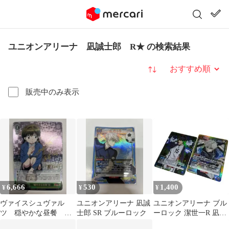
ユニオンアリーナ 凪誠士郎 R★ の検索結果
並び替え
販売中のみ表示
6,666
530
1,400
¥
¥
¥
ヴァイスシュヴァル
ユニオンアリーナ 凪誠
ユニオンアリーナ ブル
ツ 穏やかな昼餐
士郎 SR ブルーロック
ーロック 潔世一R 凪誠
桜 sp サイン
士郎SR 2枚セット