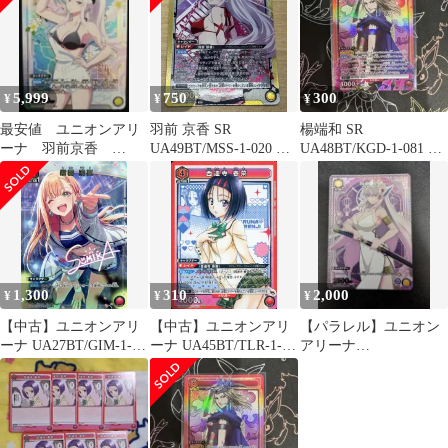
5,999
750
300
¥
¥
¥
最安値 ユニオンアリ
羽前 京香 SR
楊端和 SR
ーナ 羽前京香
UA49BT/MSS-1-020 ユ
UA48BT/KGD-1-081 ユ
R★ パラレル
ニオンアリーナ スレイ
ニオンアリーナ ②
ブ
1,300
310
2,000
¥
¥
¥
【中古】ユニオンアリ
【中古】ユニオンアリ
【パラレル】ユニオン
ーナ UA27BT/GIM-1-
ーナ UA45BT/TLR-1-
アリーナ
052[R★]：(キラ)紫雲
053[SR]：(キラ)西連寺
UA49BT/MSS-1-017 羽
清夏
春菜
前 京香