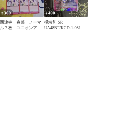
300
400
¥
¥
西連寺 春菜 ノーマ
楊端和 SR
ル７枚 ユニオンアリ
UA48BT/KGD-1-081 ユ
ーナ
ニオンアリーナ ⑤