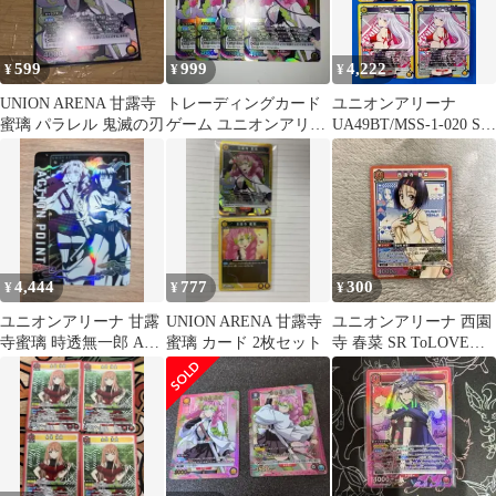
599
999
4,222
¥
¥
¥
UNION ARENA 甘露寺
トレーディングカード
ユニオンアリーナ
蜜璃 パラレル 鬼滅の刃
ゲーム ユニオンアリー
UA49BT/MSS-1-020 SR
ナ 鬼滅の刃 甘露寺蜜
羽前 京香 4枚セット
璃 4枚
4,444
777
300
¥
¥
¥
ユニオンアリーナ 甘露
UNION ARENA 甘露寺
ユニオンアリーナ 西園
寺蜜璃 時透無一郎 AP
蜜璃 カード 2枚セット
寺 春菜 SR ToLOVEる
02 鬼滅の刃
ユニアリ