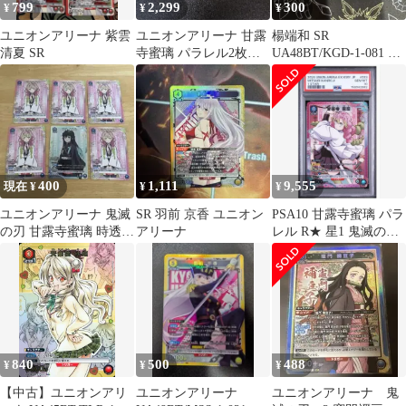
799
2,299
300
¥
¥
¥
ユニオンアリーナ 紫雲
ユニオンアリーナ 甘露
楊端和 SR
清夏 SR
寺蜜璃 パラレル2枚セ
UA48BT/KGD-1-081 ユ
ット
ニオンアリーナ ⑩
400
1,111
9,555
現在 ¥
¥
¥
ユニオンアリーナ 鬼滅
SR 羽前 京香 ユニオン
PSA10 甘露寺蜜璃 パラ
の刃 甘露寺蜜璃 時透無
アリーナ
レル R★ 星1 鬼滅の刃
一郎 6枚セット
ユニオンアリーナ■
840
500
488
¥
¥
¥
【中古】ユニオンアリ
ユニオンアリーナ
ユニオンアリーナ 鬼