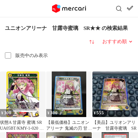
ユニオンアリーナ 甘露寺蜜璃 SR★★ の検索結果
並び替え
販売中のみ表示
300
300
555
¥
¥
¥
状態A 甘露寺 蜜璃 SR
【最低価格】ユニオン
【美品】ユリオンアリ
UA05BT/KMY-1-020 ユ
アリーナ 鬼滅の刃 甘露
ーナ 甘露寺蜜璃 SR
ニオンアリーナ UNION
寺蜜璃 SR