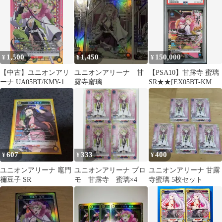
ARENA ユニアリ
1,500
1,450
150,000
¥
¥
¥
【中古】ユニオンアリ
ユニオンアリーナ 甘
【PSA10】甘露寺 蜜璃
ーナ UA05BT/KMY-1-
露寺蜜璃
SR★★[EX05BT-KMY-
020[SR★]：(キラ)甘露
3-034]鬼滅の刃
寺 蜜璃
607
333
400
¥
¥
¥
ユニオンアリーナ 竈門
ユニオンアリーナ プロ
ユニオンアリーナ 甘露
禰豆子 SR
モ 甘露寺 蜜璃×4
寺蜜璃 5枚セット