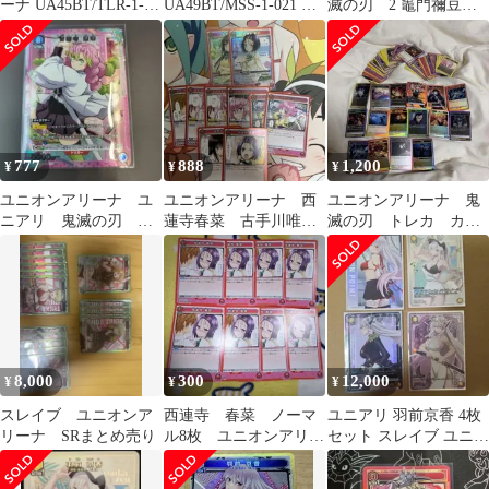
ーナ UA45BT/TLR-1-
UA49BT/MSS-1-021 羽
滅の刃 2 竈門禰豆
057[U★]：(キラ)天条
前 京香 (SR)
子 SR
院 沙姫
777
888
1,200
¥
¥
¥
ユニオンアリーナ ユ
ユニオンアリーナ 西
ユニオンアリーナ 鬼
ニアリ 鬼滅の刃 甘
蓮寺春菜 古手川唯
滅の刃 トレカ カー
露寺蜜璃 R レア パ
SR
ド まとめ売り 大量
ラレル
セット
8,000
300
12,000
¥
¥
¥
スレイブ ユニオンア
西連寺 春菜 ノーマ
ユニアリ 羽前京香 4枚
リーナ SRまとめ売り
ル8枚 ユニオンアリー
セット スレイブ ユニオ
ナ
ンアリーナ