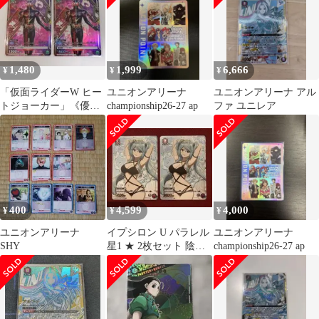
1,480
1,999
6,666
¥
¥
¥
「仮面ライダーW ヒー
ユニオンアリーナ
ユニオンアリーナ アル
トジョーカー」《優勝
championship26-27 ap
ファ ユニレア
プロモーションカー
ド》２枚セット
400
4,599
4,000
¥
¥
¥
ユニオンアリーナ
イプシロン U パラレル
ユニオンアリーナ
SHY
星1 ★ 2枚セット 陰の
championship26-27 ap
実力者になりたくて ユ
ニアリ