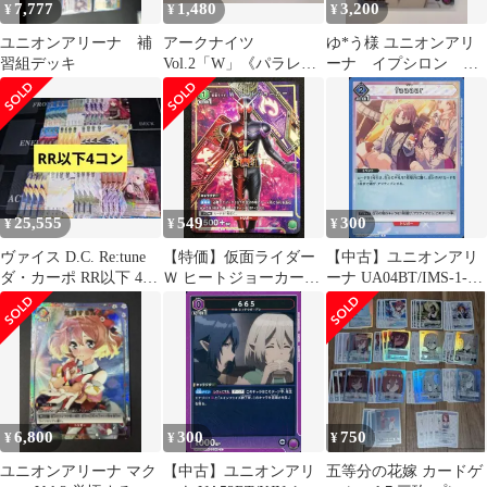
7,777
1,480
3,200
¥
¥
¥
ユニオンアリーナ 補
アークナイツ
ゆ*う様 ユニオンアリ
習組デッキ
Vol.2「W」《パラレ
ーナ イプシロン パ
ル》U★（アンコモン
ラレル U★ 陰の実
★）２枚セット 黄
力者になりたくて！
25,555
549
300
¥
¥
¥
ヴァイス D.C. Re:tune
【特価】仮面ライダー
【中古】ユニオンアリ
ダ・カーポ RR以下 4コ
Ｗ ヒートジョーカー
ーナ UA04BT/IMS-1-
ン
(U){緑}〈KMR-2-052〉
066[C]：faaaar
[UAPR]ユニアリ ユニ
オンアリーナ プロモ
6,800
300
750
¥
¥
¥
ユニオンアリーナ マク
【中古】ユニオンアリ
五等分の花嫁 カードゲ