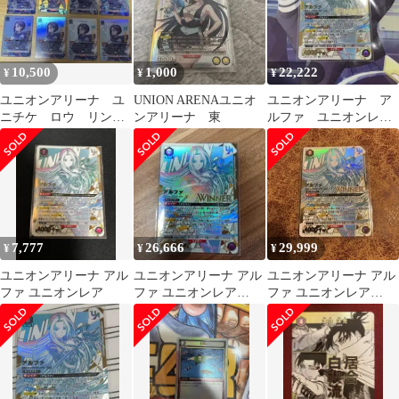
10,500
1,000
22,222
¥
¥
¥
ユニオンアリーナ ユ
UNION ARENAユニオ
ユニオンアリーナ ア
ニチケ ロウ リンウ
ンアリーナ 東
ルファ ユニオンレ
ェル 計8枚
ア winner 未開封
7,777
26,666
29,999
¥
¥
¥
ユニオンアリーナ アル
ユニオンアリーナ アル
ユニオンアリーナ アル
ファ ユニオンレア
ファ ユニオンレア
ファ ユニオンレア
WINNER プロモ
WINNER プロモ