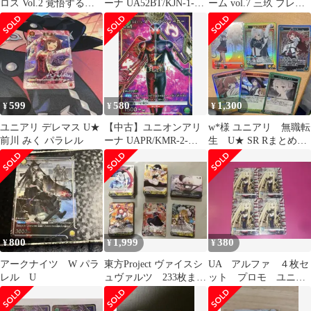
ロス Vol.2 覚悟するん
ーナ UA52BT/KJN-1-
ーム vol.7 三玖 プレイ
よ Uパラレル
042[C]：665
用（計56枚）4コン
599
580
1,300
¥
¥
¥
ユニアリ デレマス U★
【中古】ユニオンアリ
w*様 ユニアリ 無職転
前川 みく パラレル
ーナ UAPR/KMR-2-
生 U★ SR Rまとめ売
052[U]：(キラ)仮面ラ
り
イダーW ヒートジョー
カー
800
1,999
380
¥
¥
¥
アークナイツ W パラ
東方Project ヴァイスシ
UA アルファ ４枚セ
レル U
ュヴァルツ 233枚まと
ット プロモ ユニオ
め
ンアリーナ