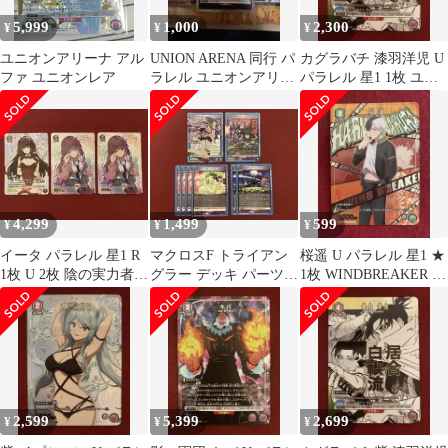
5,999
1,000
2,300
¥
¥
¥
ユニオンアリーナ アル
UNION ARENA 同行 パ
カグラバチ 漆羽洋児 U
ファ ユニオンレア
ラレル ユニオンアリー
パラレル 星1 1枚 ユニ
ナ
アリ ユニオンアリーナ
4,299
1,499
599
¥
¥
¥
イータ パラレル 星1 R
マクロスF トライアン
桜遥 U パラレル 星1 ★
1枚 U 2枚 陰の実力者に
グラー デッキ パーツ
1枚 WINDBREAKER ユ
なりたくて ユニアリ
早乙女アルト シェリル
ニアリ ウィンブレ
SR
2,599
5,399
2,699
¥
¥
¥