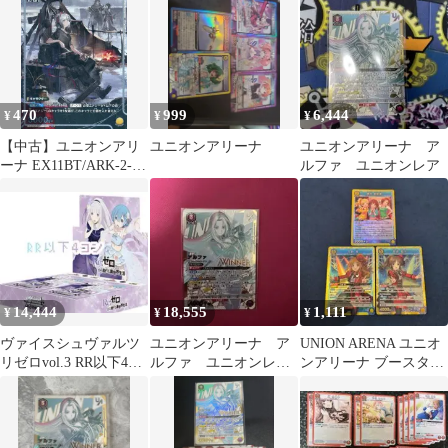
470
999
6,444
¥
¥
¥
【中古】ユニオンアリ
ユニオンアリーナ
ユニオンアリーナ ア
ーナ EX11BT/ARK-2-
ルファ ユニオンレア
003[U★]：(キラ)W
14,444
18,555
1,111
¥
¥
¥
ヴァイスシュヴァルツ
ユニオンアリーナ ア
UNION ARENA ユニオ
リゼロvol.3 RR以下4コ
ルファ ユニオンレ
ンアリーナ ブースター
ン
ア winner 未開封
パック SR セット