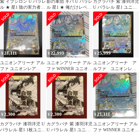
紫 イプシロン U パラレ
影の軍団 キバ U パラレ
カグラバチ 紫 漆羽洋児
ル ★ 星1 陰の実力者に
ル 星1 ★ 俺だけレベル
U パラレル 星1 ユニオ
なりたくて ユニアリ 七
アップな件 俺レベ ユニ
ンアリーナ ユニアリ
陰
アリ
21,111
22,999
25,999
¥
¥
¥
ユニオンアリーナ アル
ユニオンアリーナ アル
ユニオンアリーナ ア
ファ ユニオンレア
ファ WINNER ユニオン
ルファ ユニオンレア
WINNER
レア
winner 未開封品
2,300
2,300
21,111
¥
¥
¥
カグラバチ 漆羽洋児 U
カグラバチ 紫 漆羽洋児
ユニオンアリーナ アル
パラレル 星1 1枚ユニア
U パラレル 星1 ユニア
ファ WINNER ユニオン
リ ユニオンアリーナ
リ ユニオンアリーナ
レア