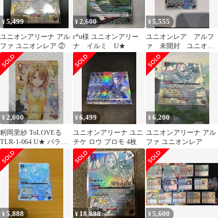
5,499
2,600
5,555
¥
¥
¥
ユニオンアリーナ アル
r*u様 ユニオンアリー
ユニオンレア アルフ
ファ ユニオンレア ②
ナ イルミ U★
ァ 未開封 ユニオン
アリーナ ユニレア
ユニアリ
2,000
6,499
6,200
¥
¥
¥
籾岡里紗 ToLOVEる
ユニオンアリーナ ユニ
ユニオンアリーナ アル
TLR-1-064 U★ パラレ
チケ ロウ プロモ 4枚
ファ ユニオンレア
ル ユニオンアリーナ
5,888
18,888
5,600
¥
¥
¥