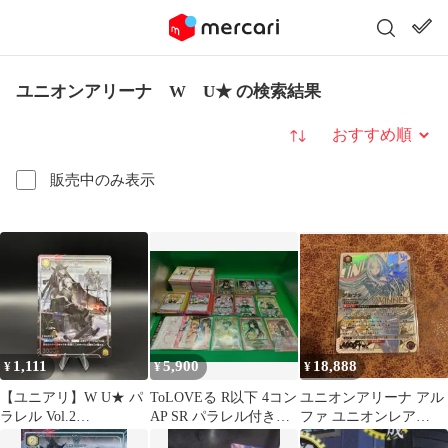
ユニオンアリーナ W U★ の検索結果
並び替え
販売中のみ表示
1,111
5,900
18,888
¥
¥
¥
【ユニアリ】W U★ パ
ToLOVEる R以下 4コン
ユニオンアリーナ アル
ラレル Vol.2
AP SR パラレル付きユ
ファ ユニオンレア
EX/1BW/ARK 2-003
ニオンアリーナ
WINNER プロモ