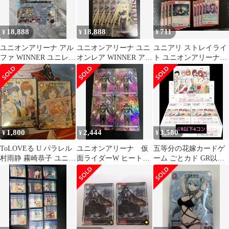
18,888
18,888
711
¥
¥
¥
ユニオンアリーナ アル
ユニオンアリーナ ユニ
ユニアリ ストレイライ
ファ WINNER ユニレ
オンレア WINNER アル
ト ユニオンアリーナ
ア ユニオンレア
ファ おまけ付き
UNION ARENA Vol.2
1,800
2,444
3,580
¥
¥
¥
ToLOVEる U パラレル
ユニオンアリーナ 仮
五等分の花嫁カードゲ
村雨静 霧崎恭子 ユニア
面ライダーW ヒートジ
ーム ごとカド GR以下
リ まとめ売り
ョーカー U ４枚
4コンセット ラスト1点