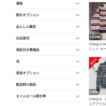
ト レディー
価格
ワイト 白×
クリルなど
割引オプション
フェアアイ
あんしん鑑定
2,000
¥
出品形式
UNIQLO J
ニット セー
保証付き整備品
色
発送オプション
配送料の負担
880
¥
タイムセール割引率
UNIQLO I
ェアアイル柄