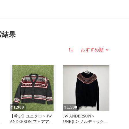
索結果
並び替え
1,900
1,500
¥
¥
【希少】ユニクロ × JW
JW ANDERSON ×
ル
ANDERSON フェアアイ
UNIQLO ノルディックセ
青
ルカーディガン
ーター L