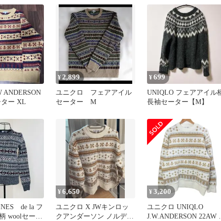
ス M オフホ
ブルー 長袖 クルーネッ
茶×グレー ア
ク /NU ■GY58
 スフレヤーン
ル 長袖
2,899
699
¥
¥
W ANDERSON
ユニクロ フェアアイル
UNIQLO フェアアイル
ター XL
セーター M
長袖セーター【M】
6,650
3,200
¥
¥
NES de la フ
ユニクロ X JWキンロッ
ユニクロ UNIQLO
 woolセータ
クアンダーソン ノルディ
J.W.ANDERSON 22AW