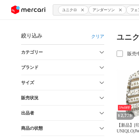
ンツにスキップ
ユニクロ
アンダーソン
フェ
絞り込み
ユニク
クリア
カテゴリー
販売
ブランド
サイズ
販売状況
5%OFF
出品者
2,779
¥
【新品】[印
商品の状態
UNIQLO|J
ユニクロ セ