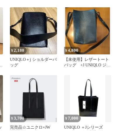
ック
ートバッグ
2,180
4,800
¥
¥
UNIQLO＋j ショルダーバ
【未使用】レザートート
ー
ッグ
バッグ +J UNIQLO ジル
サンダー
3,700
7,000
¥
¥
ッ
完売品☆ユニクロ×JW
UNIQLO ＋Jシリーズ