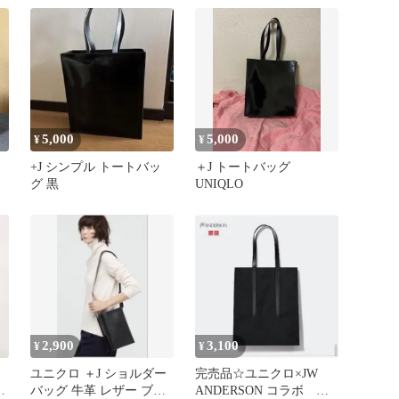
5,000
5,000
¥
¥
+J シンプル トートバッ
＋J トートバッグ
グ 黒
UNIQLO
2,900
3,100
¥
¥
ユニクロ ＋J ショルダー
完売品☆ユニクロ×JW
グ
バッグ 牛革 レザー ブラ
ANDERSON コラボ ト