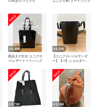
UNIQLO バッグ+j
ユニクロ➕J トートバッグ
4,400
4,100
¥
¥
新品タグ付き ユニクロ
【ユニクロ×ジルサンダ
+J レザートートバッグ
ー】【+J】ショルダーバ
ッグ 本革ブラック＋Jほ
ぼ新品
1,700
2,580
¥
¥