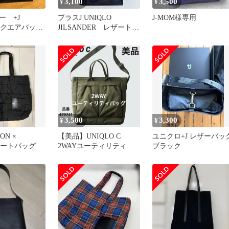
3,100
3,500
¥
¥
ー +J
プラスJ UNIQLO
J-MOM様専用
 スクエアバッ
JILSANDER レザートー
用
ト
3,500
3,300
¥
¥
ON ×
【美品】UNIQLO C
ユニクロ+J レザーバッ
 トートバッグ
2WAYユーティリティバ
ブラック
ッグ カーキ