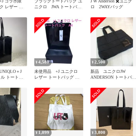
 +J コラボ限
ブラックトートバッグ ユ
J W Anderson ✖️ユニク
ク レザー シ
ニクロ JWA トートバッ
ロ 2WAYバッグ
ッグ 美品
グ 新品未使用
4,580
2,500
¥
¥
NIQLO＋J
未使用品 +J ユニクロ
新品 ユニクロJW
メル トートバ
レザー トートバッグ ブ
ANDERSON トートバッ
サンダーコラボ
ラック A4
グ
1,099
3,800
¥
¥