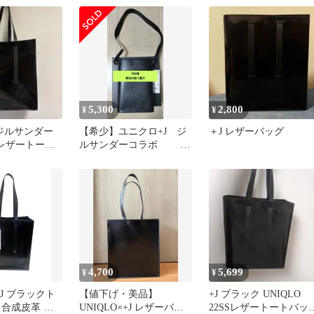
5,300
2,800
¥
¥
ジルサンダー
【希少】ユニクロ+J ジ
＋J レザーバッグ
j レザートート
ルサンダーコラボ 牛
 美品
革バッグ ブラック未使用
タグ付き
4,700
5,699
¥
¥
＋J ブラックト
【値下げ・美品】
+J ブラック UNIQLO
 合成皮革 未
UNIQLO×+J レザーバッ
22SSレザートートバッ