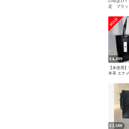
UNIQLO ×
定 ブラッ
ョルダーバ
4,499
¥
【未使用】U
本革 エナ
ッグ ジル
黒
3,500
¥