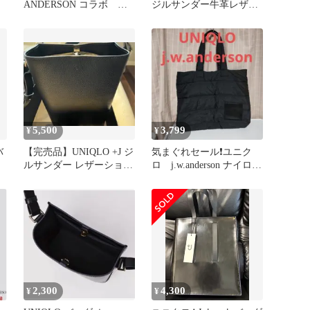
ANDERSON コラボ ト
ジルサンダー牛革レザー
ートバッグ
バッグ 黒
5,500
3,799
¥
¥
バ
【完売品】UNIQLO +J ジ
気まぐれセール❗ユニク
ルサンダー レザーショル
ロ j.w.anderson ナイロ
ダーバッグ ブラック
ン キルティングバッグ
2,300
4,300
¥
¥