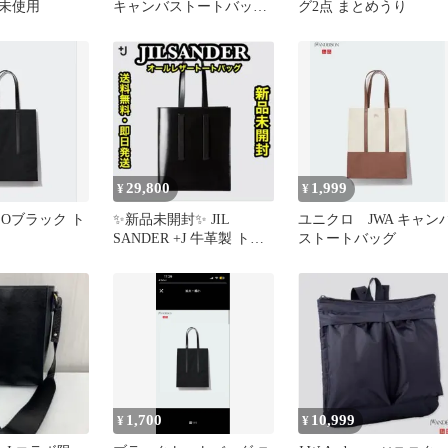
未使用
キャンバストートバッグ
グ2点 まとめうり
青 新品
29,800
1,999
¥
¥
QLOブラック ト
✨新品未開封✨ JIL
ユニクロ JWA キャン
SANDER +J 牛革製 トー
ストートバッグ
トバッグ
1,700
10,999
¥
¥