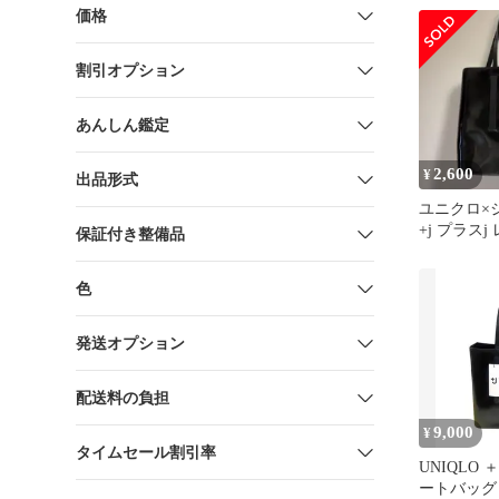
価格
割引オプション
あんしん鑑定
2,600
¥
出品形式
ユニクロ×
+j プラス
保証付き整備品
バッグ 黒
色
発送オプション
配送料の負担
9,000
¥
タイムセール割引率
UNIQLO 
ートバッグ