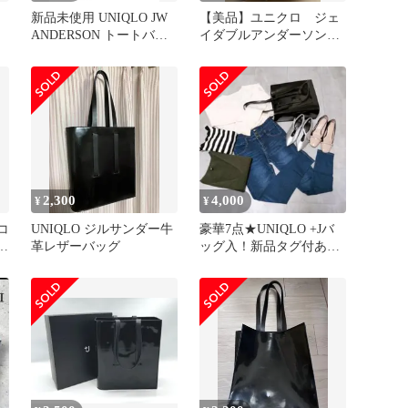
新品未使用 UNIQLO JW
【美品】ユニクロ ジェ
ANDERSON トートバッ
イダブルアンダーソン
ロ
グ 黒 タグ付き
ドローストリングバッ
グ オレンジ
2,300
4,000
¥
¥
コ
UNIQLO ジルサンダー牛
​豪華7点★UNIQLO +Jバ
バ
革レザーバッグ
ッグ入！新品タグ付あり
春の即戦力コーデセット