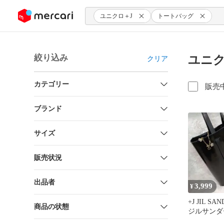
ンツにスキップ
ユニクロ＋J
トートバッグ
絞り込み
ユニク
クリア
カテゴリー
販売
ブランド
サイズ
販売状況
出品者
3,999
¥
+J JIL SA
商品の状態
ジルサンダ
レザー ト