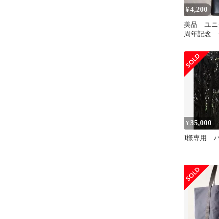
4,200
¥
美品 ユニ
周年記念 
ー 黒のシ
グ
35,000
¥
J様専用 