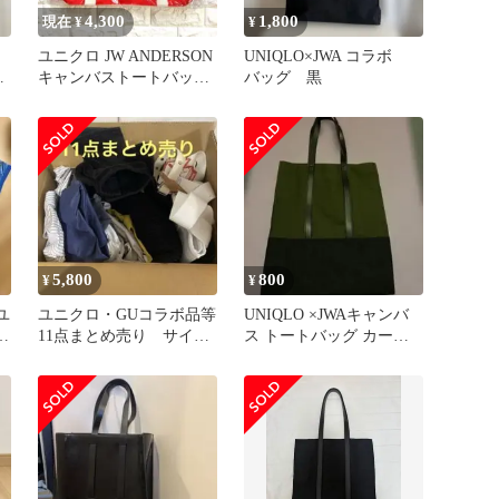
4,300
1,800
現在 ¥
¥
ユニクロ JW ANDERSON
UNIQLO×JWA コラボ
提
キャンバストートバッグ
バッグ 黒
赤 新品
5,800
800
¥
¥
 ユ
ユニクロ・GUコラボ品等
UNIQLO ×JWAキャンバ
チ
11点まとめ売り サイズ
ス トートバッグ カーキ×
バラバラ 分売不可
ブラック