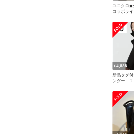
ユニクロ✖
コラボライ
ク
4,888
¥
新品タグ付
ンダー ユ
ートートバ