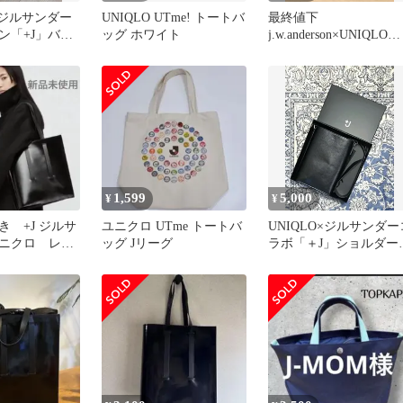
️ジルサンダー
UNIQLO UTme! トートバ
最終値下
ン「+J」バッ
ッグ ホワイト
j.w.anderson×UNIQLOレ
ザーバッグ箱付ユニク
1,599
5,000
¥
¥
き +J ジルサ
ユニクロ UTme トートバ
UNIQLO×ジルサンダー
ニクロ レザ
ッグ Jリーグ
ラボ「＋J」ショルダー
ッグ
ッグ