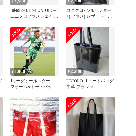
3,500
2,200
¥
¥
[盛岡79-0159] UNIQLO+J
ユニクロ×ジルサンダー
ユニクロプラスジェイ ジ
+j プラスj レザートート
ルサンダーコラボ ユニク
バッグ
ロ プラスJ エナメルレザ
ートートバッグ [中
古/100][レディース]
8,000
2,280
¥
¥
グ
Jリーグオールスターユニ
UNIQLO+J トートバッグ-
フォーム&トートバック
牛革-ブラック
&ぷっくりシール