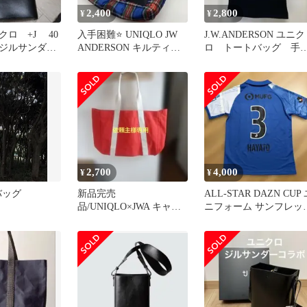
2,400
2,800
¥
¥
クロ +J 40
入手困難⭐️ UNIQLO JW
J.W.ANDERSON ユニク
ジルサンダ
ANDERSON キルティン
ロ トートバッグ 手
ョルダーバッ
グ トートバッグ
げ
2,700
4,000
¥
¥
バッグ
新品完売
ALL-STAR DAZN CUP
品/UNIQLO×JWA キャン
ニフォーム サンフレッ
パストートバッグ
ェ広島 荒木隼人