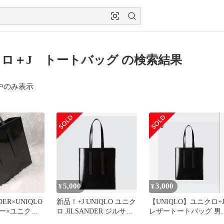
ロ＋J トートバッグ の検索結果
中のみ表示
5,000
3,000
¥
¥
NDER×UNIQLO
新品！+J UNIQLO ユニク
【UNIQLO】ユニクロ+
ー×ユニクロ
ロ JILSANDER ジルサン
レザートートバッグ 男
ート
ダートートバッグ
兼用 ジルサンダー