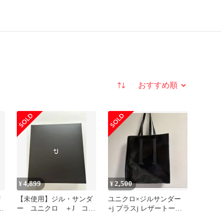
並び替え
4,899
2,500
¥
¥
J
【未使用】ジル・サンダ
ユニクロ×ジルサンダー
女
ー ユニクロ ＋J コラ
+j プラスj レザートート
ボ レザートートバッグ
バッグ 黒 美品