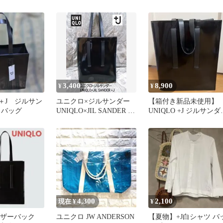
き
グ ジルサンダーコラボ
本革 ユニクロトート
3,400
8,900
¥
¥
 ＋J ジルサン
ユニクロ×ジルサンダー
【箱付き新品未使用】
トバッグ
UNIQLO×JIL SANDER +J
UNIQLO +J ジルサンダ
トートバッグ
コラボ トートバッグ
4,300
2,100
現在 ¥
¥
 レザーバック
ユニクロ JW ANDERSON
【夏物】+J白シャツ バ