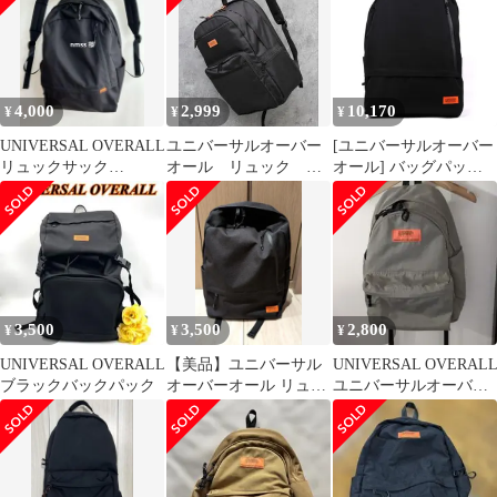
4,000
2,999
10,170
¥
¥
¥
UNIVERSAL OVERALL
ユニバーサルオーバー
[ユニバーサルオーバー
リュックサック
オール リュック
オール] バッグパック
VVUVO-003
universal overall
リュック リュックサッ
ク ナップザック メンズ
レディース ユニセック
ス UNIVERSAL
OVERALL ブラック 黒
3,500
3,500
2,800
¥
¥
¥
UNIVERSAL OVERALL
【美品】ユニバーサル
UNIVERSAL OVERAL
ブラックバックパック
オーバーオール リュッ
ユニバーサルオーバー
ク バックパック 黒 オ
オール リュック
レンジ 大容量