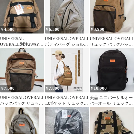
4,500
6,500
3,900
¥
¥
¥
UNIVERSAL
UNIVERSAL OVERALL
UNIVERSAL OVERAL
OVERALL別注2WAYリ
ボディバッグ ショルダ
リュック バックパック
ュックサコッシュ付未
ーバッグ
ブラウン
使用最終価格
7,500
7,800
10,000
¥
¥
¥
UNIVERSAL OVERALL
UNIVERSAL OVERALL
美品 ユニバーサルオー
バックパック リュック
13ポケット リュック定
バーオール リュック
ダークベージュ
価10780円
30L 大容量 A4 B4 PC収
納 通学 通勤 バックパ
ック 黒