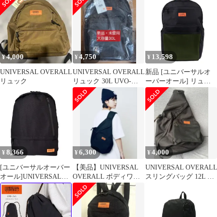
リュック リュック 15L
VVUVO-003A Black
4,000
4,750
13,598
¥
¥
¥
UNIVERSAL OVERALL
UNIVERSAL OVERALL
新品 [ユニバーサルオ
リュック
リュック 30L UVO-
ーバーオール] リュッ
092B
ク 30L 大容量・カラビ
ナフック付き UVO-
092B BLACK KHAKI
FR
8,366
6,300
4,000
¥
¥
¥
[ユニバーサルオーバー
【美品】UNIVERSAL
UNIVERSAL OVERAL
オール]UNIVERSAL
OVERALL ボディワラ
スリングバッグ 12L ブ
OVERALL 11ポケット
バッグ y2k ブラック
ラック
リュック リュック 15L
VVUVO-003A Black