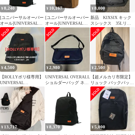
8,240
10,167
8,000
¥
¥
¥
[ユニバーサルオーバー
[ユニバーサルオーバー
新品 KIXSIX キック
オール]UNIVERSAL
オール]UNIVERSAL
スシックス 35Lリュ
OVERALL 11ポケット
OVERALL Storage BIG
ック ブラック
リュック リュック 15L
リュック UVO-092 Dark
VVUVO-003A Black
Beige
4,500
2,980
2,500
¥
¥
¥
【ROLLYポリ様専用】
UNIVERSAL OVERALL
【超メルカリ市限定】
UNIVERSAL
ショルダーバッグ ネイ
リュック バックパック
OVERALL
ビー オレンジロゴ
ブラック 通勤 通学
13,717
8,370
5,000
¥
¥
¥