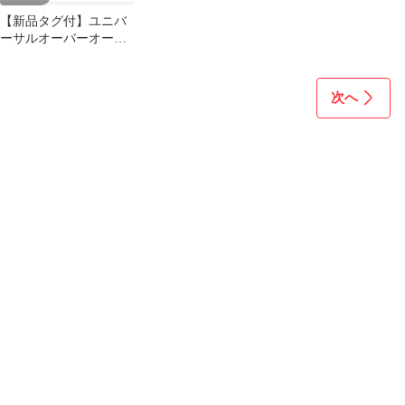
【新品タグ付】ユニバ
ーサルオーバーオール
3WAYリバーシブルサ
ック
次へ