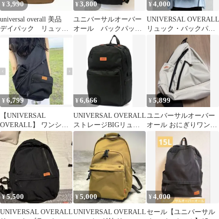
3,990
3,800
4,000
¥
¥
¥
universal overall 美品
ユニバーサルオーバー
UNIVERSAL OVERAL
デイパック リュッ
オール バックパック
リュック・バックパッ
ク slant
15ℓ
ク 黒
6,799
6,666
5,899
¥
¥
¥
【UNIVERSAL
UNIVERSAL OVERALL
ユニバーサルオーバー
OVERALL】 ワンショ
ストレージBIGリュッ
オール おにぎりワンシ
ルダーボディワラバッ
ク UVO-092B
ョルダーバッグ
グ ブラック
5,500
5,000
4,000
¥
¥
¥
UNIVERSAL OVERALL
UNIVERSAL OVERALL
セール【ユニバーサル