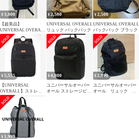
3,800
2,500
2,500
¥
¥
¥
【超美品】
UNIVERSAL OVERALL
UNIVERSAL OVERAL
UNIVERSAL OVERALL
リュック バックパック
バックパック ブラック
30L リュック
5,555
4,800
2,990
¥
¥
¥
【UNIVERSAL
ユニバーサルオーバー
ユニバーサルオーバー
OVERALL】ストレー
オール ストレージビッ
オール リュック
ジビッグリュック（ブ
グリュック（ブラッ
30L
ラック）
ク） 30L
1,999
¥