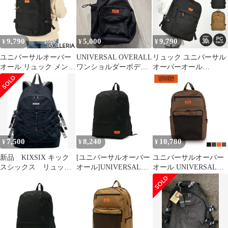
ー/カーキ/ベージュ OS
VVUVO-003
9,790
5,000
9,790
¥
¥
¥
ユニバーサルオーバー
UNIVERSAL OVERALL
リュック ユニバーサル
オール リュック メンズ
ワンショルダーボディ
オーバーオール
レディース 大容量 通学
ワラバッグ 黒
UNIVERSAL OVERAL
UNIVERSAL OVERALL
UVO-206 メンズ レディ
通勤 軽量 軽い 大きめ
ース リュックサック
A4 B4 PC カジュアル
30L 大容量 B4 A4 バッ
アウトドア バックパッ
クパック デイパック お
ク 30L 13.3inch TAPE
しゃれ シンプル ブラッ
RUCKSACK UVO-206
ク 黒
7,500
8,240
10,780
¥
¥
¥
新品 KIXSIX キック
[ユニバーサルオーバー
ユニバーサルオーバー
スシックス リュック
オール]UNIVERSAL
オール UNIVERSAL
ブラック
OVERALL 11ポケット
OVERALL リュック バ
リュック リュック 15L
ッグ バックパック メン
VVUVO-003A Black
ズ レディース 30L
STORAGE BIG
BACKPACK UVO-092A