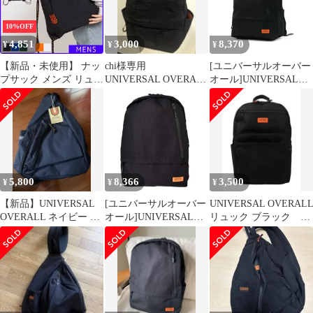
10%OFF
4,851
3,000
8,370
¥
¥
¥
【新品・未使用】 ナッ
chi様専用
[ユニバーサルオーバー
プサック メンズ リュッ
UNIVERSAL OVERALL
オール]UNIVERSAL
ク おしゃれ 高校生 軽
バックパック ブラック
OVERALL 11ポケット
量 ナップザック 通学
リュック リュック 15L
きれいめ A4 大人 かわ
VVUVO-003A Black
いい 巾着 軽量 シンプ
ル 流行り 紐 無地 鞄 ポ
ケット カジュアル 鞄
バッグ ユニバーサルオ
5,800
8,366
3,500
¥
¥
¥
ーバーオール ブラック
黒 UVO-245
【新品】UNIVERSAL
[ユニバーサルオーバー
UNIVERSAL OVERAL
OVERALL ネイビー リ
オール]UNIVERSAL
リュック ブラック
ュック
OVERALL 11ポケット
30L UVO-093B
リュック リュック 15L
VVUVO-003A Black