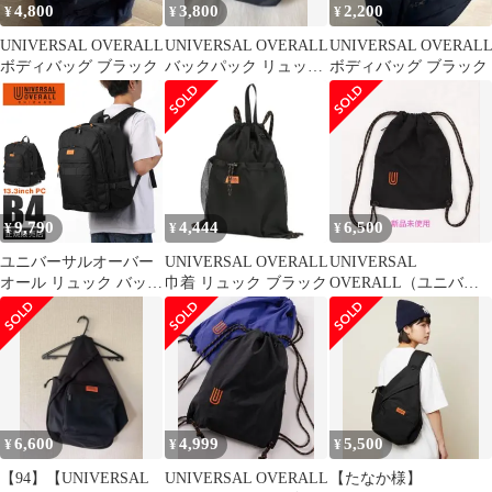
4,800
3,800
2,200
¥
¥
¥
UNIVERSAL OVERALL
UNIVERSAL OVERALL
UNIVERSAL OVERAL
ボディバッグ ブラック
バックパック リュック
ボディバッグ ブラック
黒 ブラック
9,790
4,444
6,500
¥
¥
¥
ユニバーサルオーバー
UNIVERSAL OVERALL
UNIVERSAL
オール リュック バック
巾着 リュック ブラック
OVERALL（ユニバー
パック UNIVERSAL
サルオーバーオー
OVERALL メンズ レデ
ル）』 ナップサック
ィース デイパック バッ
グ ブランド 大きめ 大
容量 30L A4 B4 UVO-
206
6,600
4,999
5,500
¥
¥
¥
【94】【UNIVERSAL
UNIVERSAL OVERALL
【たなか様】