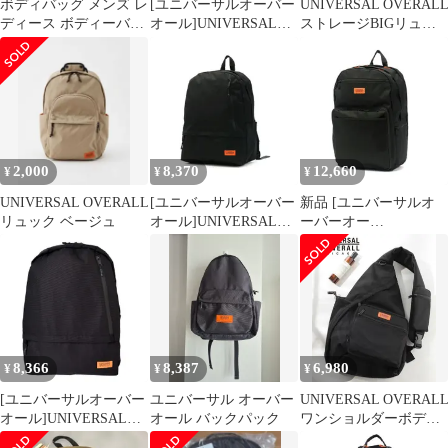
ボディバッグ メンズ レ
[ユニバーサルオーバー
UNIVERSAL OVERAL
ディース ボディーバッ
オール]UNIVERSAL
ストレージBIGリュッ
ク ショルダーバッグ ワ
OVERALL 11ポケット
ク 30L ブラック
ンショルダーバッグ ボ
リュック リュック 15L
ディバック 大きめ 斜め
VVUVO-003A Black
がけバッグ 大容量 ブラ
ンド
2,000
8,370
12,660
¥
¥
¥
UNIVERSAL OVERALL
[ユニバーサルオーバー
新品 [ユニバーサルオ
リュック ベージュ
オール]UNIVERSAL
ーバーオー
OVERALL 11ポケット
ル]UNIVERSAL
リュック リュック 15L
OVERALL Storage BIG
VVUVO-003A Black
リュック UVO-092
Black
8,366
8,387
6,980
¥
¥
¥
[ユニバーサルオーバー
ユニバーサル オーバー
UNIVERSAL OVERAL
オール]UNIVERSAL
オール バックパック
ワンショルダーボディ
OVERALL 11ポケット
ワラバッグ 黒 試着のみ