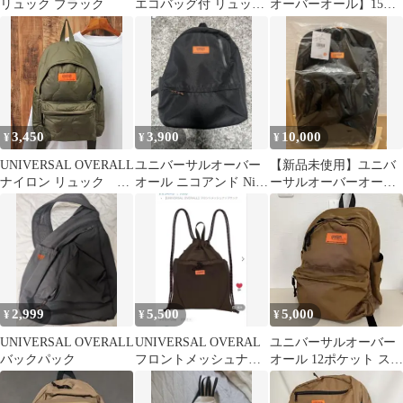
リュック ブラック
エコバッグ付 リュック
オーバーオール】15L
ベージュ 美品
バックパック｜通学
通勤 リュック
3,450
3,900
10,000
¥
¥
¥
UNIVERSAL OVERALL
ユニバーサルオーバー
【新品未使用】ユニバ
ナイロン リュック カ
オール ニコアンド Niko
ーサルオーバーオール
ーキ
and…リュック黒
BIGリュック UVO-
092B
2,999
5,500
5,000
¥
¥
¥
UNIVERSAL OVERALL
UNIVERSAL OVERAL
ユニバーサルオーバー
バックパック
フロントメッシュナッ
オール 12ポケット スラ
プサック ブラウン
ントデイパック