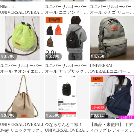
Niko and…
ユニバーサルオーバー
ユニバーサルオーバー
UNIVERSAL OVERALL
オール ニコアンド
オール シカゴ リュック
別注 ワンショルダー
NIKO ANDリュック黒
バックパック ベージュ
約２０L
3,700
5,390
4,750
¥
¥
¥
ユニバーサルオーバー
ユニバーサルオーバー
UNIVERSAL
オール ネオンイエロー
オール ナップサック リ
OVERALLユニバーサ
巾着ショルダー新品未
ュック メンズ レディー
ルオーバーオールデイ
使用
ス ブランド スポーツ
パック グレー
軽量 UNIVERSAL
OVERALL UVO-244
10%OFF
9,000
5,500
8,811
¥
¥
¥
UNIVERSAL OVERALL
今ならなんと半額！
【新品・未使用】 ボデ
3way リュックサック
UNIVERSAL OVERALL
ィバッグ レディース ワ