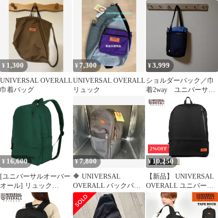
19L
BIG リュック
ンショルダーバッグ 三
角 おにぎり型 リュック
斜めがけ 大容量 撥水
軽量 蒸れない 通気性
ストリート おしゃれ か
っこいい 鞄 バッグ ユ
ニバーサルオーバーオ
1,300
7,300
3,999
¥
¥
¥
ール ネイビー 紺 青
UVO-212-CPMR2
UNIVERSAL OVERALL
UNIVERSAL OVERALL
ショルダーバック／巾
巾着バッグ
リュック
着2way ユニバーサル
オーバーオール／
BEAMSコラボ
2%OFF
16,600
7,800
10,250
¥
¥
¥
[ユニバーサルオーバー
🔶 UNIVERSAL
【新品】 UNIVERSAL
オール] リュック
OVERALL バックパッ
OVERALL ユニバーサ
23L(11ポケット・カラ
ク UVO-092B ブラック
ルオーバーオール ポケ
ビナフック付き)/ UVO-
30L 新品未使用
ットリュック メンズ/レ
224 GREEN FR
ディース ブラック/グレ