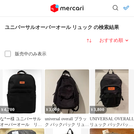
ユニバーサルオーバーオール リュック の検索結果
並び替え
販売中のみ表示
4,700
3,000
3,800
¥
¥
¥
な*ー様 ユニバーサル
universal overall ブラッ
UNIVERSAL OVERAL
オーバーオール リュ
ク バックパック リュッ
リュック バックパック
ック
ク
ブラック