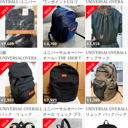
OVERALL/ユニバーサ
ワンポイントUロゴ刺
UNIVERSAL OVERAL
ルオーバーオール】
繍 ナップサック
ワンショルダーボディ
12L
ワラバッグ
9,600
4,300
3,850
¥
¥
¥
2個
ユニバーサルオーバー
UNIVERSALOVERALL
UNIVERSALOVERALL
オール✨THE SHOP TK
ナップサック
ストレージBIGリュッ
コラボ リュック カ
クUVO-092B
ラビナ付
2,980
3,999
1,500
¥
¥
¥
UNIVERSAL OVERALL
ユニバーサルオーバー
UNIVERSAL OVERAL
バック リュック ユ
オール リュック ブラッ
リュック バックパック
ニバーサルオーバーオ
ク
ール