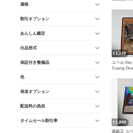
価格
割引オプション
あんしん鑑定
出品形式
1,180
¥
保証付き整備品
ユベル-Das E
Traurig D
色
発送オプション
配送料の負担
タイムセール割引率
1,800
¥
遊戯王 ユ