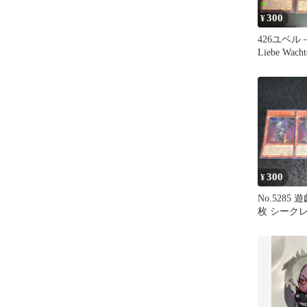
300
¥
426ユベル－D
Liebe Wac
ル
300
¥
No.5285 
枚 シーク