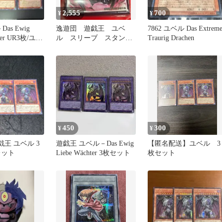
2,555
700
¥
¥
as Ewig
逸遊団 遊戯王 ユベ
7862 ユベル Das Extreme
hter UR3枚/ユベ
ル スリーブ スタンダ
Traurig Drachen
ードサイズ
450
300
¥
¥
遊戯王 ユベル 3
遊戯王 ユベル－Das Ewig
【匿名配送】ユベル 3
レット
Liebe Wächter 3枚セット
枚セット