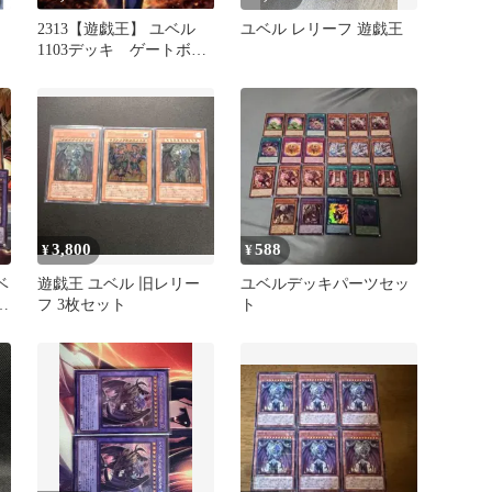
2313【遊戯王】 ユベル
ユベル レリーフ 遊戯王
1103デッキ ゲートボー
ル 即購入ok
3,800
588
¥
¥
ベ
遊戯王 ユベル 旧レリー
ユベルデッキパーツセッ
め
フ 3枚セット
ト