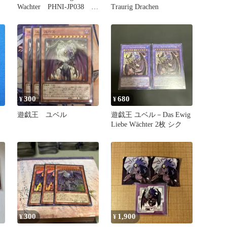
Wachter PHNI-JP038 初
Traurig Drachen
版
300
680
¥
¥
遊戯王 ユベル
遊戯王 ユベル－Das Ewig
Liebe Wächter 2枚 シク
300
1,900
¥
¥