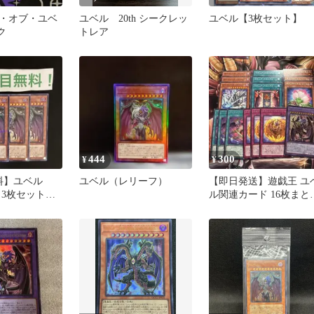
・オブ・ユベ
ユベル 20th シークレッ
ユベル【3枚セット】
ク
トレア
444
300
¥
¥
無料】ユベル
ユベル（レリーフ）
【即日発送】遊戯王 ユ
3枚セット
ル関連カード 16枚まと
売り