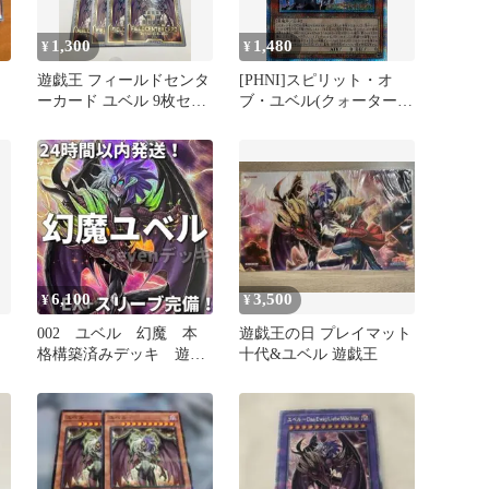
1,300
1,480
¥
¥
ト
遊戯王 フィールドセンタ
[PHNI]スピリット・オ
ーカード ユベル 9枚セッ
ブ・ユベル(クォーターセ
ト
ンチュリーシークレット
レア)PHNI-JP001
ITW1AM87IT8N
6,100
3,500
¥
¥
X
002 ユベル 幻魔 本
遊戯王の日 プレイマット
格構築済みデッキ 遊戯
十代&ユベル 遊戯王
王