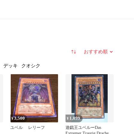
並び替え
デッキ
クオシク
3,500
1,099
¥
¥
ユベル レリーフ
遊戯王ユベルーDas
Extremer Traurig Drachen