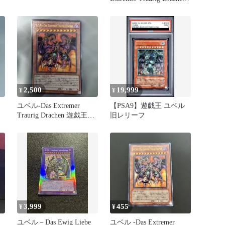
レリーフ
2,500
19,999
¥
¥
ユベル-Das Extremer
【PSA9】遊戯王 ユベル
Traurig Drachen 遊戯王
旧レリーフ
OCG
3,999
455
¥
¥
ユベル－Das Ewig Liebe
ユベル -Das Extremer