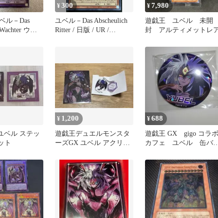
300
7,980
¥
¥
ベル－Das
ユベル－Das Abscheulich
遊戯王 ユベル 未開
 Wachter ウル
Ritter / 日版 / UR /
封 アルティメットレ
QUARTER CENTURY
CHRONICLE side：
UNITY / QCCU-JP125 /
ID:4779091
1,200
688
¥
¥
ユベル ステッ
遊戯王デュエルモンスタ
遊戯王 GX gigo コラ
ット
ーズGX ユベル アクリル
カフェ ユベル 缶バ
キーホルダー
ジ