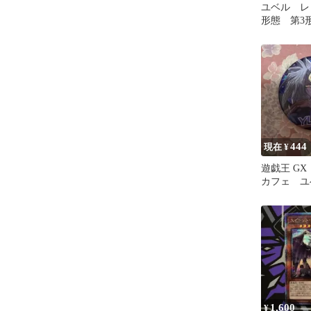
ユベル レ
形態 第3
444
現在 ¥
遊戯王 GX 
カフェ ユ
ジ
1,600
¥