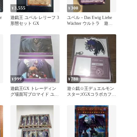
3,555
300
¥
¥
r
遊戯王 ユベル レリーフ 3
ユベル－Das Ewig Liebe
形態セット GX
Wächter ウルトラ 遊戯
王
999
780
¥
¥
遊戯王GX トレーディン
遊☆戯☆王デュエルモン
グ場面写ブロマイド ユベ
スターズGXコラボカフェ
ル 2種セット
学生証風アクリルワイヤ
ーチャーム