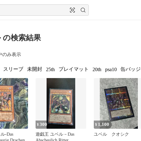
 の検索結果
中のみ表示
スリーブ
未開封
プレイマット
缶バッジ
25th
20th
psa10
300
1,100
¥
¥
ル-Das
遊戯王 ユベル－Das
ユベル クオシク
aurig Drachen
Abscheulich Ritter