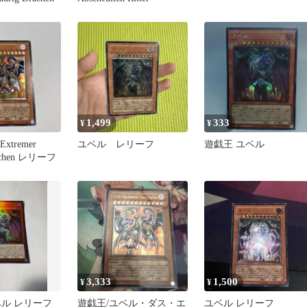
1,499
333
¥
¥
xtremer
ユベル レリーフ
遊戯王 ユベル
rachen レリーフ
3,333
1,500
¥
¥
ベル レリーフ
遊戯王/ユベル・ダス・エ
ユベル レリーフ