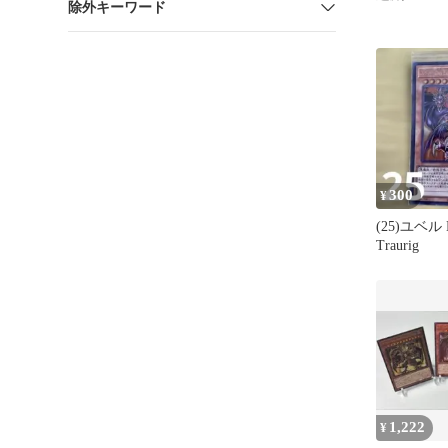
除外キーワード
300
¥
(25)ユベル D
Traurig
1,222
¥