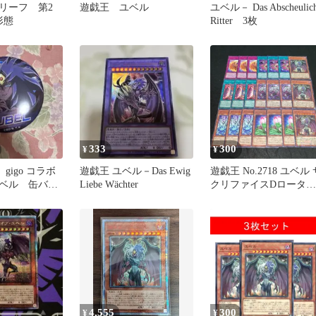
リーフ 第2
遊戯王 ユベル
ユベル－ Das Abscheulic
形態
Ritter 3枚
333
300
¥
¥
gigo コラボ
遊戯王 ユベル－Das Ewig
遊戯王 No.2718 ユベル 
ベル 缶バッ
Liebe Wächter
クリファイスDロータス
ガイストーチゴーレム 
ルグレイブスクワーマ
マチュアクロニクル ナ
トメアペイン エターナ
フェイバリット 各3枚 
21枚
4,555
300
¥
¥