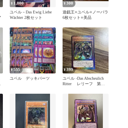
1,000
300
¥
¥
ユベル－Das Ewig Liebe
遊戯王⭐️ユベル⭐️ノーパラ
ア
Wächter 2枚セット
6枚セット⭐️美品
555
399
¥
¥
ボ
ユベル デッキパーツ
ユベル -Das Abscheulich
ッ
Ritter レリーフ 第二
形態