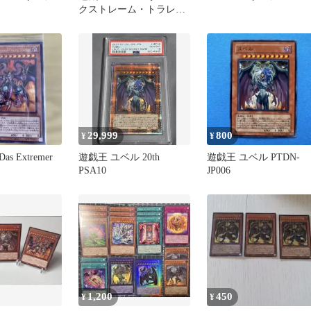
クストレーム・トラレウ
リヒ・ドラッへ/レリー
フ/微傷
29,999
800
¥
¥
as Extremer
遊戯王 ユベル 20th
遊戯王 ユベル PTDN-
PSA10
JP006
1,200
450
¥
¥