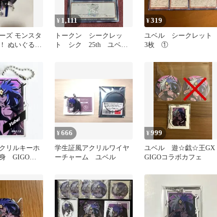
1,111
319
¥
¥
ーズ モンスタ
トークン シークレッ
ユベル シークレッ
！ ぬいぐるみ
ト シク 25th ユベ
3枚 ①
 ユベル 遊戯
ル 十代
666
999
¥
¥
クリルキーホ
学生証風アクリルワイヤ
ユベル 遊☆戯☆王G
身 GIGO
ーチャーム ユベル
GIGOコラボカフェ