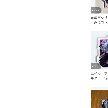
777
¥
遊戯王シリ
ーみにコレ
マスコット
王
999
¥
ユベル ア
ルダー 等
遊戯王GX