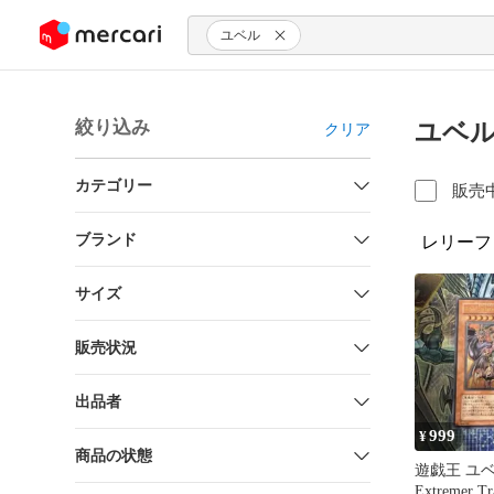
ンツにスキップ
ユベル
絞り込み
ユベル
クリア
カテゴリー
販売
ブランド
レリーフ
サイズ
販売状況
出品者
999
¥
商品の状態
遊戯王 ユベ
Extremer Tr