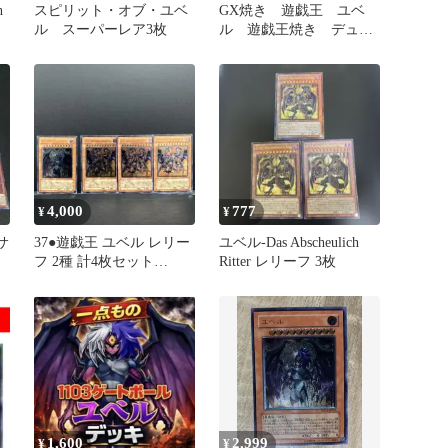
h
スピリット・オブ・ユベ
GX焼き 遊戯王 ユベ
ル スーパーレア3枚
ル 遊戯王焼き デュエ
ル焼き
4,000
777
¥
¥
サ
37●遊戯王 ユベル レリー
ユベル-Das Abscheulich
フ 2種 計4枚セット
Ritter レリーフ 3枚
ヘ
KM0807-6
ー
イ
ル
計
1,600
2,999
¥
¥