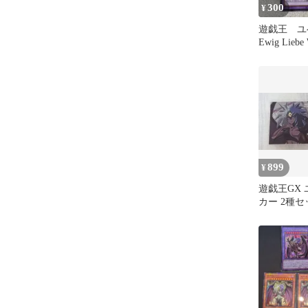
300
¥
遊戯王 ユ
Ewig Liebe
トラ1枚
899
¥
遊戯王GX 
カー 2種セ