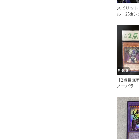
スピリット
ル 25thシ
300
¥
【2点目
ノーパラ 
【08052】