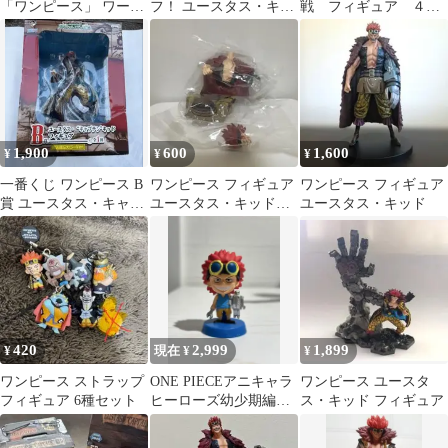
「ワンピース」 ワール
フ！ ユースタス・キッ
戦 フィギュア ４種
ドコレクタブルフィギ
ド フィギュア
類
ュア SPECI…
1,900
600
1,600
¥
¥
¥
一番くじ ワンピース B
ワンピース フィギュア
ワンピース フィギュア
賞 ユースタス・キャプ
ユースタス・キッド
ユースタス・キッド
テンキッド
すわらせ隊りある ガ
チャガチャ
420
2,999
1,899
¥
現在 ¥
¥
ワンピース ストラップ
ONE PIECEアニキャラ
ワンピース ユースタ
フィギュア 6種セット
ヒーローズ幼少期編キ
ス・キッド フィギュア
ッド