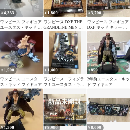
4,333
1,800
3,700
¥
¥
¥
ワンピース フィギュア
ワンピース DXF THE
ワンピース フィギュア
ユースタス・キッド ト
GRANDLINE MEN ユ
DXF キッド キラー セ
ラファルガー・ローど
ースタス・キッド
ット
ちらか単体⭕️
1,500
1,400
850
¥
¥
¥
ワンピース ユースタ
ワンピース フィグラ
2年前ユースタス・キッ
ス・キッド フィギュア
フ！ユースタス・キッ
ド フィギュア
ド
1,500
9,980
8,000
¥
¥
¥