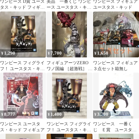
ワンピース D賞 ユース
美品 一番くじ ワンピ
ワンピース フィギュア
タス・キッド フィギュ
ース ユースタス・キッ
ユースタス・キッド
ア おまけ付き
ド フィギュア
1,290
7,700
1,650
¥
¥
¥
ワンピース フィグライ
フィギュアーツZERO
ワンピース フィギュア
フ！ ユースタス・キッ
ワノ国編 ［超激戦］ ユ
３点セット箱無し
ド フィギュア
ースタス・キッド
8,777
1,400
3,700
¥
¥
¥
ワンピース ユースタ
ワンピース フィグライ
ワンピース 一番く
ス・キッド フィギュア
フ！ ユースタス・キッ
じ Ｅ賞 ユースタ
ド
ス・キャプテン・キッ