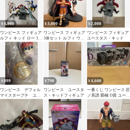
4,900
3,000
2,000
¥
¥
¥
ワンピース フィギュア
ワンピース フィギュア
ワンピース フィギュア
ルフィ キッド ロー 3体
3体セット ルフィ ウタ
ユースタス・キッド
セット 一番くじ
キッド
899
790
4,600
¥
¥
¥
ワンピース デフォル
ワンピース ユースタ
一番くじ ワンピース 匠
マイスタープチ ユー
ス・キッドフィギュア
ノ系譜 覇極 D賞 ユース
スタス・キッド フィ
タス・キッド
ギュア