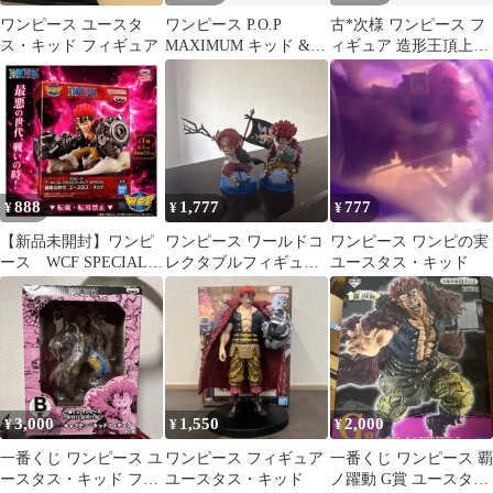
ワンピース ユースタ
ワンピース P.O.P
古*次様 ワンピース フ
ス・キッド フィギュア
MAXIMUM キッド &
ィギュア 造形王頂上決
P.O.P DX ロー
戦IV 5種セット
888
1,777
777
¥
¥
¥
【新品未開封】ワンピ
ワンピース ワールドコ
ワンピース ワンピの実
ース WCF SPECIAL
レクタブルフィギュア
ユースタス・キッド
最悪の世代 ユースタ
シャンクス キッド 海
ス・キッド
賊旗
3,000
1,550
2,000
¥
¥
¥
一番くじ ワンピース ユ
ワンピース フィギュア
一番くじ ワンピース 覇
ースタス・キッド フィ
ユースタス・キッド
ノ躍動 G賞 ユースタ