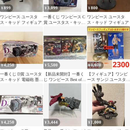
899
3,099
800
¥
¥
¥
ワンピース ユースタ
一番くじ ワンピース C
ワンピース ユースタ
ス・キッド フィギュア
賞 ユースタス・キッド
ス・キッド フィギュア
フィギュア
4,250
5,500
1,970
¥
¥
¥
一番くじ D賞 ユースタ
【新品未開封】一番く
【フィギュア】ワンピ
ス・キッド 電磁砲 墨式
じ ワンピース Best of
ース サンジ ユースタ
塊技
Omnibus
ス・キャプテン・キッ
ド 2点+おまけ付
4,250
3,444
1,000
¥
¥
¥