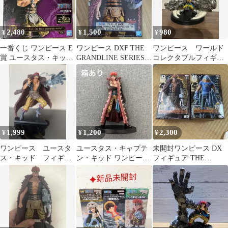
2,480
1,500
980
¥
¥
¥
一番くじ ワンピース E
ワンピース DXF THE
ワンピース ワールド
賞 ユースタス・キッド
GRANDLINE SERIES
コレクタブルフィギュ
フィギュア
ユースタス・キッド
ア最悪の世代ユースタ
スキッド
1,999
1,200
2,300
¥
¥
¥
ワンピース ユースタ
ユースタス・キャプテ
未開封ワンピース DX
ス・キッド フィギュ
ン・キッド ワンピース
フィギュア THE
ア
フィギュア
GRANDLINE MEN 2種
セット