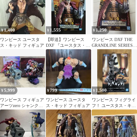
1,400
1,555
1,250
¥
¥
¥
ワンピース ユースタ
【即送】ワンピース
ワンピース DXF THE
ス・キッド フィギュア
DXF 『ユースタス・キ
GRANDLINE SERIES
ッド』 フィギュア
ユースタス・キッド
5,999
799
1,500
¥
¥
¥
ワンピース フィギュア
ワンピース ユースタ
ワンピース フィグライ
アーツzero シャンク
ス・キッド フィギュア
フ！ ユースタス・キッ
ス 一番くじ キッド
ド
C賞