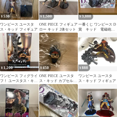
530
1,500
3,888
¥
¥
¥
ワンピース ユースタ
ONE PIECE フィギュア
一番くじ ワンピース D
ス・キッド フィギュア
ロー キッド 2体セット
賞 キッド 電磁砲
フィギュア
1,200
450
888
¥
¥
¥
ワンピース フィグライ
ONE PIECE ユースタ
ワンピース ユースタ
フ！ ユースタス・キッ
ス・キッド カプセルト
ス・キッド フィギュア
ド フィギュア
イ フィギュア