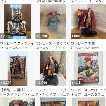
セット
Best of Omnibus キッ
スニャン！ ユースタ
ド E賞 フィギュア
ス・キッド フィギュア
2,799
2,200
800
¥
¥
¥
ワンピース フィグライ
ワンピース 一番くじ C
ワンピース THE
フ! ユースタス・キッ
ユースタス・キッド フ
GRANDLINE MEN ユ
ド 3個
ィギュア
ースタス・キッド 箱あ
り
2,200
2,000
1,111
¥
¥
¥
【新品・未開封】ワン
ワンピース ユースタ
ワンピース WCF フィ
ピース グランドライン
ス・キッド フィギュア
ギュア ユースタス・
メン vol.7 ユースタ
キッド
ス・キッド