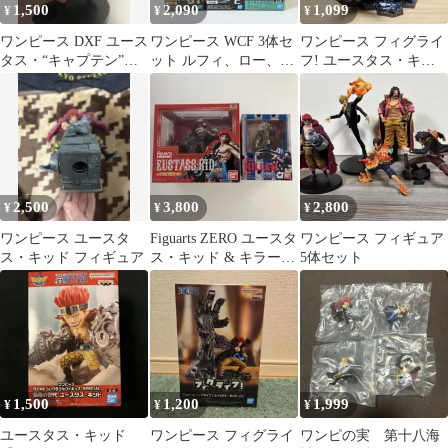
1,500
2,090
1,099
¥
¥
¥
ワンピース DXF ユース
ワンピース WCF 3体セ
ワンピース フィグライ
タス・“キャプテン”・
ット ルフィ、ロー、キ
フ! ユースタス・キッ
キッド(開封済み)
ッド
ド
2,500
3,800
2,800
¥
¥
¥
ワンピース ユースタ
Figuarts ZERO ユースタ
ワンピース フィギュア
ス・キッド フィギュア
ス・キッド & キラー 2
5体セット
体セット
1,500
1,200
1,999
¥
¥
¥
ユースタス・キッド
ワンピース フィグライ
ワンピの実 第十八海