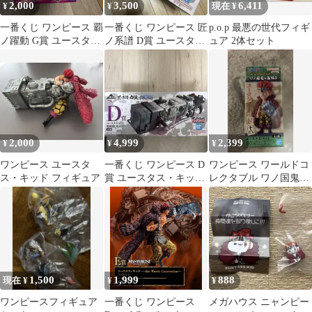
2,000
3,500
6,411
¥
¥
現在 ¥
一番くじ ワンピース 覇
一番くじ ワンピース 匠
p.o.p 最悪の世代フィギ
ノ躍動 G賞 ユースタ
ノ系譜 D賞 ユースタ
ュア 2体セット
ス・キッド フィギュア
ス・キッドフィギュア
2,000
4,999
2,399
¥
¥
¥
ワンピース ユースタ
一番くじ ワンピース D
ワンピース ワールドコ
ス・キッド フィギュア
賞 ユースタス・キッド
レクタブル ワノ国鬼ヶ
電磁砲 墨式塊技
島編4 ユースタス・キ
ッド
1,500
1,999
888
現在 ¥
¥
¥
ワンピースフィギュア
一番くじ ワンピース
メガハウス ニャンピー