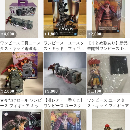
ド【アクリル台座付
き】
4,000
1,800
2,600
¥
¥
¥
ワンピース D賞ユース
ワンピース ユースタ
【まとめ割あり】新品
タス・キッド電磁砲フ
ス・キッド フィギュ
未開封ワンピース DXF
ィギュア 一番くじ箱付
ア 約16㎝
ユースタス・キッド フ
き値下げ交渉可
ィギュア
2,800
9,800
1,100
¥
¥
¥
★今だけセール ワンピ
【激レア・一番くじ】
ワンピース ユースタ
ース フィギュア キッド
ワンピース ユースタ
ス・キッド フィギュア
一番くじ 送料無料
ス・キッド フィギュア