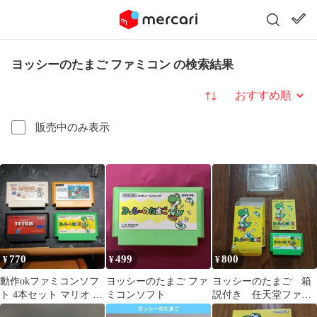
ヨッシーのたまご ファミコン の検索結果
並び替え
販売中のみ表示
770
499
800
¥
¥
¥
動作okファミコンソフ
ヨッシーのたまご ファ
ヨッシーのたまご 箱
ト 4本セット マリオ テ
ミコンソフト
説付き 任天堂ファミ
トリス ヨッシー ドクタ
コンソフト