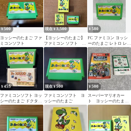
500
3,500
580
¥
現在 ¥
¥
ヨッシーのたまご ファ
【ヨッシーのたまご】
FC ファミコン ヨッシ
ミコンソフト
ファミコン ソフト ワ
ーのたまご レトロ レト
ンオーナー
ロゲーム ゲーム ゲーム
ソフト
455
500
500
¥
現在 ¥
¥
ファミコンソフト ヨッ
ファミコンソフト ヨ
スーパーマリオカー
シーのたまご ドクター
ッシーのたまご
ト ヨッシーのたまご
マリオ 2本セット
取扱説明書のみ