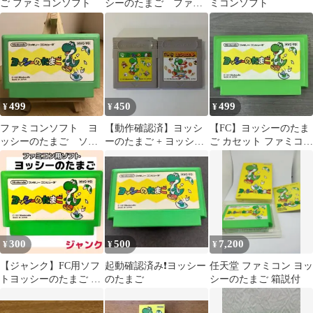
ご ファミコンソフト
シーのたまご ファミ
ミコンソフト
コンソフト
499
450
499
¥
¥
¥
ファミコンソフト ヨ
【動作確認済】ヨッシ
【FC】ヨッシーのたま
ッシーのたまご ソフ
ーのたまご + ヨッシー
ご カセット ファミコン
トのみ 中古
のクッキー 2本セット
動作確認済み 任天堂
300
500
7,200
¥
¥
¥
【ジャンク】FC用ソフ
起動確認済み❗️ヨッシー
任天堂 ファミコン ヨッ
トヨッシーのたまご フ
のたまご
シーのたまご 箱説付
ァミコン