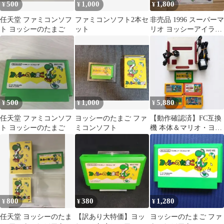
500
1,000
1,800
¥
¥
¥
任天堂 ファミコンソフ
ファミコンソフト2本セ
非売品 1996 スーパーマ
ト ヨッシーのたまご
ット
リオ ヨッシーアイラン
ド クリアファイル
500
1,000
5,880
¥
¥
¥
任天堂 ファミコンソフ
ヨッシーのたまご ファ
【動作確認済】FC互換
ト ヨッシーのたまご
ミコンソフト
機 本体＆マリオ・ヨッ
シー名作ソフト5本
800
380
1,280
¥
¥
¥
任天堂 ヨッシーのたま
【訳あり大特価】ヨッ
ヨッシーのたまご ファ