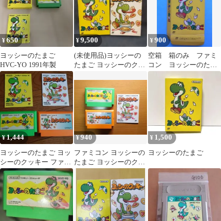
650
9,500
900
¥
¥
¥
ヨッシーのたまご
(未使用品)ヨッシーの
空箱 箱のみ ファミ
HVC-YO 1991年製
たまご ヨッシーのクッ
コン ヨッシーのたま
キーファミコンソフト
ご 1991年 任天堂
1,444
940
1,500
¥
¥
¥
ヨッシーのたまご ヨッ
ファミコン ヨッシーの
ヨッシーのたまご
シーのクッキー ファミ
たまご ヨッシーのクッ
コンソフト カセット 説
キー
明書