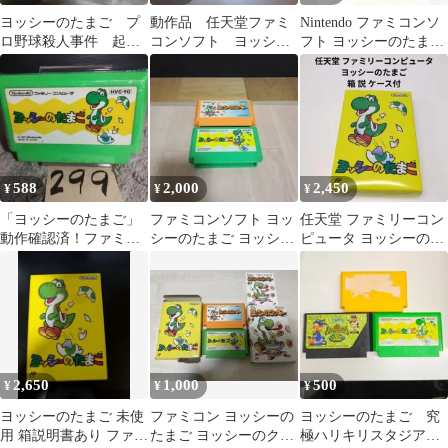
ヨッシーのたまご プ
動作品 任天堂ファミ
Nintendo ファミコンソ
ロ野球殺人事件 起動
コンソフト ヨッシー
フト ヨッシーのたまご
確認済み ファミコン
のたまご
(動作確認済)
588
2,000
2,450
¥
¥
¥
「ヨッシーのたまご」
ファミコンソフト ヨッ
任天堂 ファミリーコン
動作確認済！ファミコ
シーのたまご ヨッシー
ピュータ ヨッシーのた
ンソフト
のクッキー 2本セット
まご 箱 説 ケース付
2,650
1,000
500
¥
¥
¥
ヨッシーのたまご 未使
ファミコン ヨッシーの
ヨッシーのたまご 究
用 箱説明書あり ファミ
たまご ヨッシーのクッ
極ハリキリスタジア