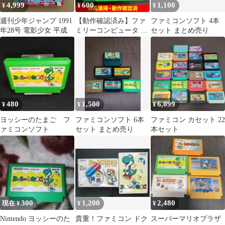
4,999
600
1,100
¥
¥
¥
週刊少年ジャンプ 1991
【動作確認済み】ファ
ファミコンソフト 4本
年28号 電影少女 平成
ミリーコンピュータ ヨ
セット まとめ売り
ッシーのたまご ファミ
コン 消毒清掃済み 使用
感あり A39
480
1,500
6,099
¥
¥
¥
ヨッシーのたまご フ
ファミコンソフト 6本
ファミコン カセット 22
ァミコンソフト
セット まとめ売り
本セット
300
1,200
2,480
現在 ¥
¥
¥
Nintendo ヨッシーのた
貴重！ファミコン ドク
スーパーマリオブラザ