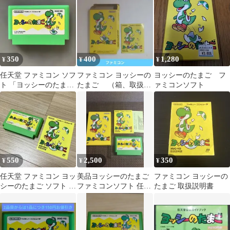
ーマリオ
350
400
1,280
¥
¥
¥
任天堂 ファミコン ソフ
ファミコン ヨッシーの
ヨッシーのたまご フ
ト 「ヨッシーのたま
たまご （箱、取扱説
ァミコンソフト
ご」 FC ゲームソフト
明書）
550
2,500
350
¥
¥
¥
任天堂 ファミコン ヨッ
美品ヨッシーのたまご
ファミコン ヨッシーの
シーのたまご ソフト 取
ファミコンソフト 任天
たまご 取扱説明書
扱説明書付き
堂