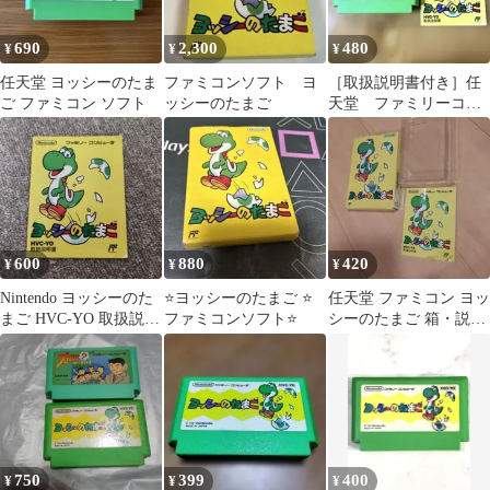
690
2,300
480
¥
¥
¥
任天堂 ヨッシーのたま
ファミコンソフト ヨ
［取扱説明書付き］任
ご ファミコン ソフト
ッシーのたまご
天堂 ファミリーコン
ピュータ カセット
ヨッシーのたまご
600
880
420
¥
¥
¥
Nintendo ヨッシーのた
⭐️ヨッシーのたまご ⭐️
任天堂 ファミコン ヨッ
まご HVC-YO 取扱説明
ファミコンソフト⭐️
シーのたまご 箱・説明
書
書のみ
750
399
400
¥
¥
¥