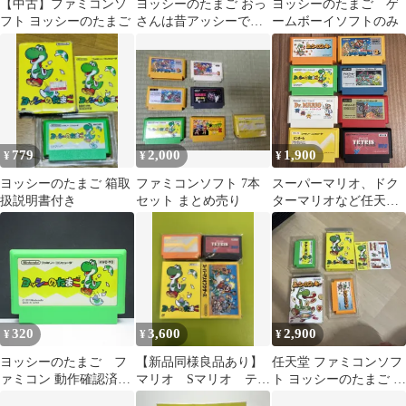
【中古】ファミコンソ
ヨッシーのたまご おっ
ヨッシーのたまご ゲ
フト ヨッシーのたまご
さんは昔アッシーでし
ームボーイソフトのみ
た。♪☆
779
2,000
1,900
¥
¥
¥
ヨッシーのたまご 箱取
ファミコンソフト 7本
スーパーマリオ、ドク
扱説明書付き
セット まとめ売り
ターマリオなど任天堂
＋α ８本セット 箱説
なし
320
3,600
2,900
¥
¥
¥
ヨッシーのたまご フ
【新品同様良品あり】
任天堂 ファミコンソフ
ァミコン 動作確認済み
マリオ Sマリオ テト
ト ヨッシーのたまご ヨ
FC
リス ヨッシーのたまご
ッシーのクッキー 2本