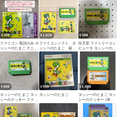
コンソフト
キー 2本セット
ム 不明ソフト セッ
ト
380
1,020
500
¥
¥
¥
ファミコン 取説のみ ヨ
ファミコンソフト ヨ
任天堂 ファミリーコン
ッシーのたまご テニス
ッシーのたまご 箱
ピュータ ヨッシーのた
2枚セット
説明書付き 動作確認
まご
済み
600
999
1,000
¥
¥
¥
ヨッシーのたまご ヨッ
ヨッシーのたまご
ヨッシーのたまご ヨッ
シーのクッキー ファミ
シーのクッキー 2本セ
コン
ット 【動作確認済】 フ
ァミコン