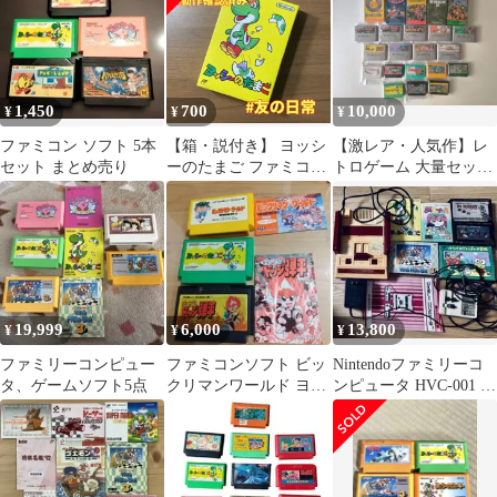
1,450
700
10,000
¥
¥
¥
ファミコン ソフト 5本
【箱・説付き】 ヨッシ
【激レア・人気作】レ
セット まとめ売り
ーのたまご ファミコン
トロゲーム 大量セット
ソフト 箱付き 説明書付
SFC/FC まとめ売り
き 4-43
19,999
6,000
13,800
¥
¥
¥
ファミリーコンピュー
ファミコンソフト ビッ
Nintendoファミリーコ
タ、ゲームソフト5点
クリマンワールド ヨッ
ンピュータ HVC-001 本
シーのたまご ドッジ弾
体とゲームソフトセッ
平
ト