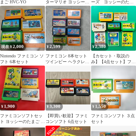
まご HVC-YO
ターマリオ ヨッシーの
ーズ ヨッシーのたま
たまご ２本セット 任天
ご ヨッシーのクッキ
堂
ー Dr.マリオ
2,000
2,599
2,380
現在 ¥
¥
¥
Nintendo ファミコン ソ
ファミコン 8本セット
【カセット・取説の
フト 6本セット
ツインビー ヘラクレス
み】【4点セット】ファ
の栄光2 等
ミコン スーパーマリオ
ブラザーズ ドクターマ
リオ マリオオープンゴ
ルフ ヨッシーのたまご
FC
1,900
3,300
1,550
¥
¥
¥
ファミコンソフトセッ
【即買い歓迎】ファミ
ファミコンソフト ３点
ト ヨッシーのたまご
コンソフト 6点セット
セット
ファイルファンタジー
他