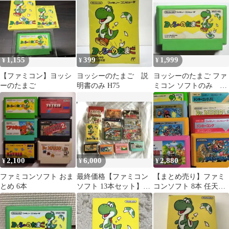
FCソフト4本
セット
1,155
399
1,999
¥
¥
¥
【ファミコン】ヨッシ
ヨッシーのたまご 説
ヨッシーのたまご ファ
ーのたまご
明書のみ H75
ミコン ソフトのみ 任
天堂 HVC-YO動作未確
認
2,100
6,000
2,880
¥
¥
¥
ファミコンソフト おま
最終価格【ファミコン
【まとめ売り】ファミ
とめ 6本
ソフト 13本セット】ま
コンソフト 8本 任天堂
とめ売り レトロゲーム
マリオ ドンキーコング
FC
ヨッシー