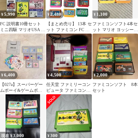
5,990
2,480
1,100
¥
¥
¥
FC 説明書10冊セット
【まとめ売り】 13本 セ
ファミコンソフト4本セ
ミニ四駆 マリオUSA 将
ット ファミコン FC 動
ット マリオ ヨッシー
棋名鑑 ゴエモン外伝2
作未確認
うる星
他
6,400
4,500
2,000
¥
¥
¥
【027a】スーパーゲー
任天堂 ファミリーコン
ファミコンソフト 8本
ムボーイ&ゲームボー
ピュータ ファミコン本
セット
イソフト8本セット
体 ソフト6個
3,000
300
現在 ¥
¥