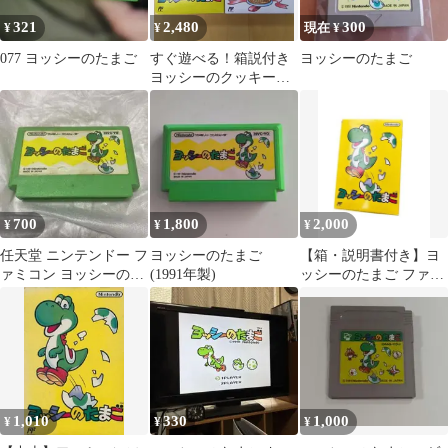
321
2,480
300
¥
¥
現在 ¥
077 ヨッシーのたまご
すぐ遊べる！箱説付き
ヨッシーのたまご
ヨッシーのクッキー＆
ヨッシーのたまご FC
ファミコン
700
1,800
2,000
¥
¥
¥
任天堂 ニンテンドー フ
ヨッシーのたまご
【箱・説明書付き】ヨ
ァミコン ヨッシーのた
(1991年製)
ッシーのたまご ファミ
まご
コンソフト FC 任天堂
1,010
330
1,000
¥
¥
¥