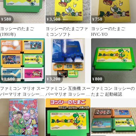
580
3,500
750
¥
¥
¥
ヨッシーのたまご
ヨッシーのたまごファ
ヨッシーのたまご
(1991年)
ミコンソフト
HVC-YO
1,600
3,200
800
¥
¥
¥
ファミコン マリオ スー
ファミコン 互換機 スー
ファミコン ヨッシーの
パーマリオ ヨッシーの
パーマリオ ヨッシー マ
たまご 起動確認
たまご ドンキーコング
ッピー カセット
Jr など