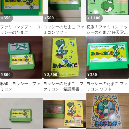
350
500
1,100
¥
¥
¥
ファミコンソフト ヨ
ヨッシーのたまご ファ
初版！ファミコン ヨッ
ッシーのたまご
ミコンソフト
シーのたまご 任天堂公
式ガイドブック 小学館
800
2,500
350
¥
¥
¥
麻雀 ヨッシー ファ
ヨッシーのたまご フ
ヨッシーのたまご ファ
ミコン
ァミコン 箱説明書付
ミコン ソフト
き