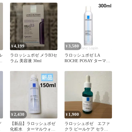
新品
4,199
3,580
¥
¥
ル
ラロッシュポゼ メラB3セ
ラロッシュポゼ LA
水
ラム 美容液 30ml
ROCHE POSAY ターマル
ウォーター 300ml
[404403]
2,430
1,900
¥
¥
デ
【新品】ラロッシュポゼ
ラロッシュポゼ エファ
ト
化粧水 ターマルウォー
クラ ピールケア セラム