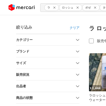
ンツにスキップ
ラ
ロッシュ
ポゼ
タ
絞り込み
ラ ロ
クリア
カテゴリー
販売
ブランド
サイズ
販売状況
出品者
1,444
¥
ラロッシュ
商品の状態
ウォーター 