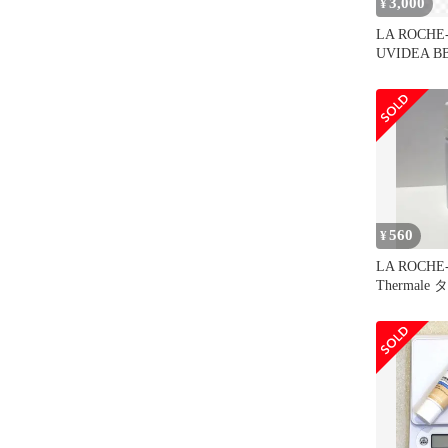
3,000
¥
LA ROCHE
UVIDEA B
560
¥
LA ROCHE-
Thermal
ター50g