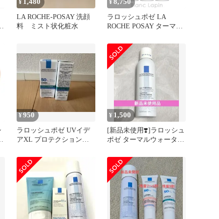
1,480
8,750
¥
¥
LA ROCHE-POSAY 洗顔
ラロッシュポゼ LA
セ
料 ミスト状化粧水
ROCHE POSAY ターマル
ウォーター 300mlx3
[020310]
950
1,500
¥
¥
シ
ラロッシュポゼ UVイデ
[新品未使用❣️]ラロッシュ
ゼ
アXL プロテクショント
ポゼ ターマルウォーター
ーンアップ クリア 3ml 2
ミスト化粧水
個