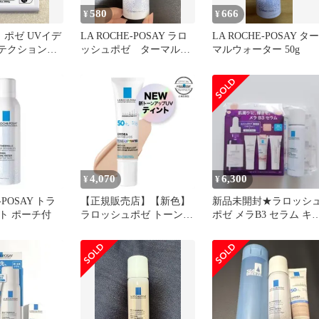
580
666
¥
¥
 ポゼ UVイデ
LA ROCHE-POSAY ラロ
LA ROCHE-POSAY ター
ロテクションBB
ッシュポゼ ターマルウ
マルウォーター 50g
ラル
ォーター
4,070
6,300
¥
¥
-POSAY トラ
【正規販売店】【新色】
新品未開封★ラロッシ
ト ポーチ付
ラロッシュポゼ トーンア
ポゼ メラB3 セラム キ
ップ ティント 30mL 色付
ト
き 公式パートナー 日本
処方 正規品 新品未使用
メール便