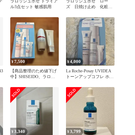
テ
ラロッシュポゼ トライア
ラロッシュポゼ ロー
ル3点セット 敏感肌用
ズ 日焼け止め 化粧下
地 ターマルウォーター
付 サンプル3袋
7,500
4,000
¥
¥
3
【商品整理のため値下げ
La Roche-Posay UVIDEA
中】SHISEIDO、ラロッ
トーンアップコフレ ホワ
シュポゼ、エクセル3点
イト セット
セット
3,340
3,799
¥
¥