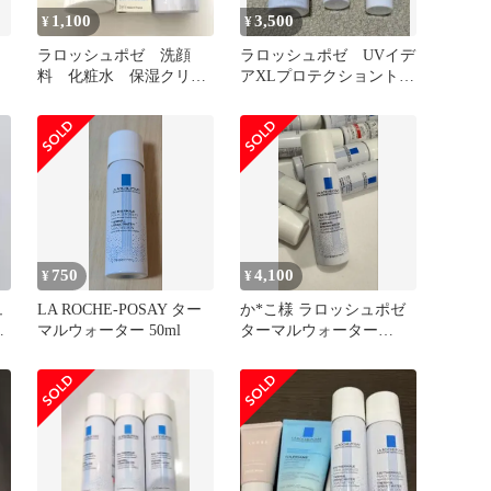
1,100
3,500
¥
¥
ラロッシュポゼ 洗顔
ラロッシュポゼ UVイデ
料 化粧水 保湿クリー
アXLプロテクショントー
ム 3点セット
ンアップ&ターマルウォ
ーター
750
4,100
¥
¥
ュ
LA ROCHE-POSAY ター
か*こ様 ラロッシュポゼ
ッ
マルウォーター 50ml
ターマルウォーター
50ml×11本