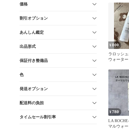
価格
割引オプション
あんしん鑑定
800
¥
出品形式
ラロッシュ
ウォーター 
保証付き整備品
状化粧水
色
発送オプション
配送料の負担
780
¥
タイムセール割引率
LA ROCHE
マルウォータ