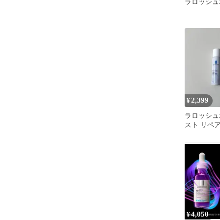
ラロッシュ
2,399
¥
ラロッシュ
スト リペア
ターマルウ
ト
4,050
¥