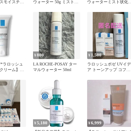
スモイスチャ
ウォーター 50g ミスト化
ウォーターミスト状化
粧水 化粧水 ミスト
水エファクラHクリーム
保湿
保湿クリーム
800
1,500
¥
¥
/*ラロッシュ
LA ROCHE-POSAY ター
ラロッシュポゼ UVイデ
クリーム】ト
マルウォーター 50ml
ア トーンアップ コフ
センシティブ
レ 3点セット★サンプ
ルのみ
5,180
6,999
¥
¥