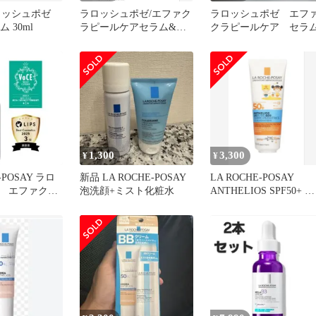
ロッシュポゼ
ラロッシュポゼ/エファク
ラロッシュポゼ エフ
 30ml
ラピールケアセラム&タ
クラピールケア セラ
ーマルウォーター（ミニ
サイズ）
1,300
3,300
¥
¥
-POSAY ラロ
新品 LA ROCHE-POSAY
LA ROCHE-POSAY
 エファクラ
泡洗顔+ミスト化粧水
ANTHELIOS SPF50+ 敏
セラム
感肌赤ちゃん