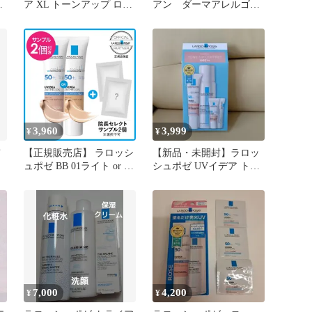
粧
ア XL トーンアップ ロー
アン ダーマアレルゴク
N
ズ+ サンプル 2個
リームしっとり
3,960
3,999
¥
¥
【正規販売店】 ラロッシ
【新品・未開封】ラロッ
ュポゼ BB 01ライト or 02
シュポゼ UVイデア トー
ナチュラル 30mL どちら
ンアップコフレ ROSY+
か1色 + おまけ2点付き 公
式代理店 オフィシャルパ
ートナー 正規品保証 日
本処方 日焼け止め UVイ
デアXL プロテクション
新品未使用 メール便
7,000
4,200
¥
¥