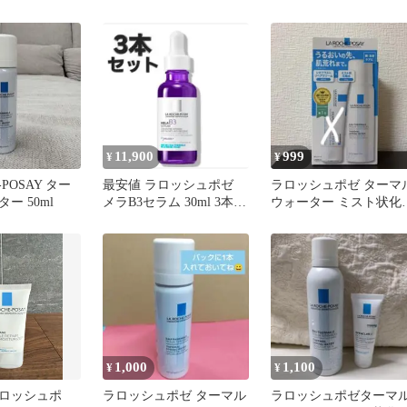
乾燥肌 / 敏感肌 / 保湿
ーンアップ ローズ 30ml
11,900
999
¥
¥
-POSAY ター
最安値 ラロッシュポゼ
ラロッシュポゼ ターマ
ー 50ml
メラB3セラム 30ml 3本セ
ウォーター ミスト状化
ット
水
1,000
1,100
¥
¥
ロッシュポ
ラロッシュポゼ ターマル
ラロッシュポゼターマ