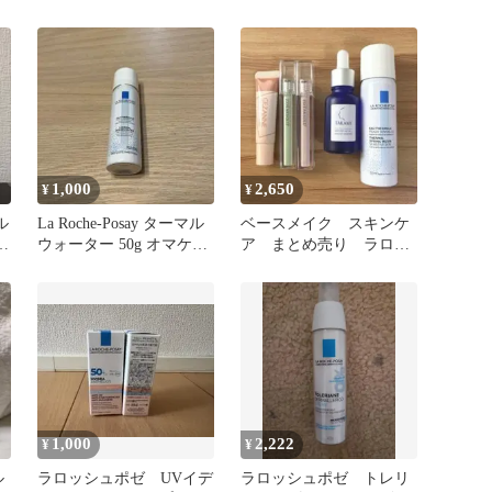
ター ミスト
30ml
1,000
2,650
¥
¥
ル
La Roche-Posay ターマル
ベースメイク スキンケ
粧
ウォーター 50g オマケ付
ア まとめ売り ラロッ
き
シュポゼ 23 years old
1,000
2,222
¥
¥
ル
ラロッシュポゼ UVイデ
ラロッシュポゼ トレリ