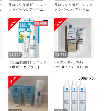
ァ
ラロッシュポゼ エファ
ラロッシュポゼ エファ
ム
クラピールケアセラム
クラピールケアセラム
30ml
2,600
2,700
¥
¥
【新品未開封】ラロッシ
LA ROCHE-POSAY
ュポゼ シカプラスト リ
UVIDEA ANTHELIOS
ペアクリーム B5+ キット
30mL