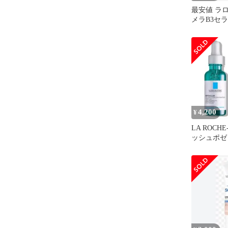
最安値 ラ
メラB3セラム
4,200
¥
LA ROCHE
ッシュポゼ
ピールケア