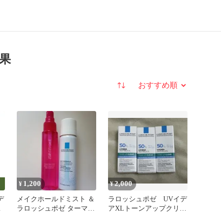
結果
並び替え
1,200
2,000
¥
¥
デ
メイクホールドミスト ＆
ラロッシュポゼ UVイデ
ト
ラロッシュポゼ ターマル
アXLトーンアップクリア
ウォーター
ホワイトサンプル3個3ml