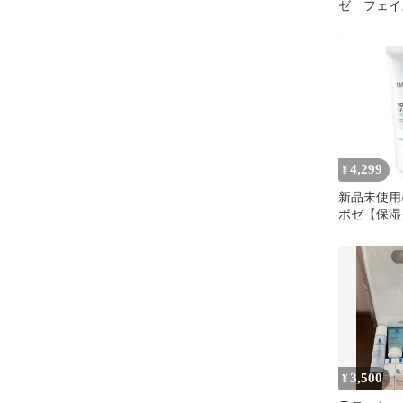
ゼ フェイ
ライザー
4,299
¥
新品未使用
ポゼ【保湿
レリアン 
リッチ
3,500
¥