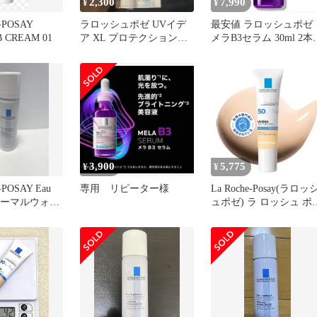
2,300
7,990
¥
¥
-POSAY
ラロッシュポゼ UVイデ
最安値 ラロッシュポゼ
B CREAM 01
ア XL プロテクションBB
メラB3セラム 30ml 2本
02 キット
ット
3,900
5,775
¥
¥
POSAY Eau
専用 リピーター様
La Roche-Posay(ラロッ
e ターマルウォー
ュポゼ) ラ ロッシュ ポ
【 日焼け止