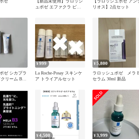
ポゼ
【新品未使用】ラロッシ
【ラロッシュポゼ アン
ュポゼ エファクラ ピー
リオス】2点セット
ルケアセラム美容液 敏感
肌毛穴ケア
999
5,800
¥
¥
ポゼ シカプラ
La Roche-Posay スキンケ
ラロッシュポゼ メラ B
クリーム B5+
ア トライアルセット
セラム 30ml 新品
ォーターセッ
4,500
3,999
¥
¥