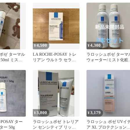
4,500
4,300
¥
¥
ポゼ ターマル
LA ROCHE-POSAY トレ
ラロッシュポゼ ターマ
50ml ミスト
リアン ウルトラ セラム
ウォーター/ミスト化粧
30ml
LA ROCHE POSAY
3,800
3,179
¥
¥
-POSAY ター
ラロッシュポゼ トレリア
ラロッシュ ポゼ UVイ
ー 50g
ン センシティブ リッチ
ア XL プロテクション