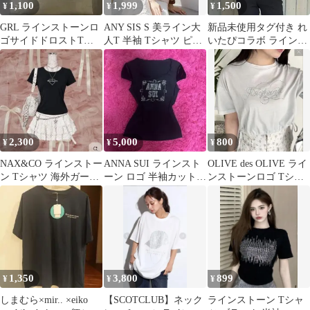
1,100
1,999
1,500
¥
¥
¥
GRL ラインストーンロ
ANY SIS S 美ライン大
新品未使用タグ付き れ
ゴサイドドロストTシ
人T 半袖 Tシャツ ピン
いたぴコラボ ラインス
ャツ
ク XS
トーンT 半袖 Tシャツ
ブラック
2,300
5,000
800
¥
¥
¥
NAX&CO ラインストー
ANNA SUI ラインスト
OLIVE des OLIVE ライ
ン Tシャツ 海外ガール
ーン ロゴ 半袖カットソ
ンストーンロゴ Tシャ
ウィッシュコア Y2K 平
ー
ツ
成
1,350
3,800
899
¥
¥
¥
しまむら×mir.. ×eiko
【SCOTCLUB】ネック
ラインストーン Tシャ