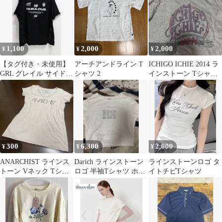
1,100
2,000
2,000
¥
¥
¥
【タグ付き・未使用】
アーチアンドライン T
ICHIGO ICHIE 2014 ラ
GRL グレイル サイドレ
シャツ 2
インストーン Tシャツ
ース配色ラインロゴプ
グレー
リントT pm547 半袖T
シャツ サイズフリー ブ
ラック系 8-N204/1/NP
300
6,300
2,000
¥
¥
¥
ANARCHIST ラインス
Darich ラインストーン
ラインストーンロゴ タ
トーン Vネック Tシャ
ロゴ 半袖Tシャツ ホワ
イトチビTシャツ
ツ
イト