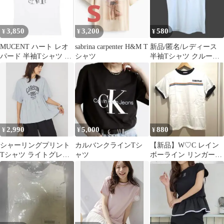
3,850
3,200
580
¥
¥
¥
MUCENT ハート レオ
sabrina carpenter H&M T
新品/匿名/レディース
パード 半袖Tシャツ ホ
シャツ
半袖Tシャツ クルーネ
ワイト 正規品 新品 タ
ック 襟＆センターライ
グ付き
ン 綿混M位
2,990
5,000
880
¥
¥
¥
シャーリングプリント
カルバンクラインTシ
【新品】W♡C レイン
Tシャツ ライトグレー
ャツ
ボーライン リンガーT
アメリカンホリック 今
シャツ ホワイト
期 完売品