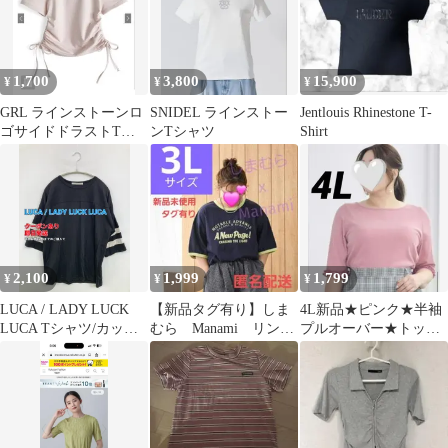
1,700
3,800
15,900
¥
¥
¥
GRL ラインストーンロ
SNIDEL ラインストー
Jentlouis Rhinestone T-
ゴサイドドラストTシ
ンTシャツ
Shirt
ャツ pm876
2,100
1,999
1,799
¥
¥
¥
LUCA / LADY LUCK
【新品タグ有り】しま
4L新品★ピンク★半袖
LUCA Tシャツ/カット
むら Manami リンガ
プルオーバー★トップ
ソー ブラック 無地 ラ
ー Tシャツ 紺色 ま
ス★runa★LAPOCIA★
イン柄 ミドル丈 半端袖
なみ
着痩せ
クルーネック(丸首) レ
ディース