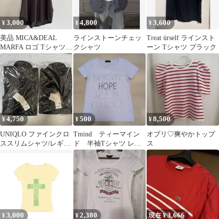
3,000
4,800
3,600
¥
¥
¥
美品 MICA&DEAL
ラインストーンチェッ
Treat ürself ラインスト
MARFA ロゴ Tシャツ
クシャツ
ーン Tシャツ ブラック
スミクロ 半袖 トップス
4,750
500
8,500
¥
¥
¥
UNIQLO ファインクロ
Tmind ティーマイン
オブリ♡爽やかトップ
ススリムシャツ/レギュ
ド 半袖Tシャツ レデ
ス
ラー襟/ポケット無 2枚
ィース 薄紫 M ラ
インストーン
3,000
2,380
3,666
¥
¥
現在 ¥