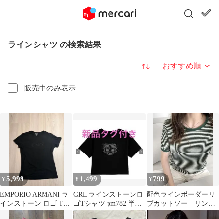
ラインシャツ の検索結果
並び替え
販売中のみ表示
5,999
1,499
799
¥
¥
¥
EMPORIO ARMANI ラ
GRL ラインストーンロ
配色ラインボーダーリ
インストーン ロゴ Tシ
ゴTシャツ pm782 半袖
ブカットソー リンガ
ャツ ブラック
ブラック 新品 タグ付き
ーTシャツ