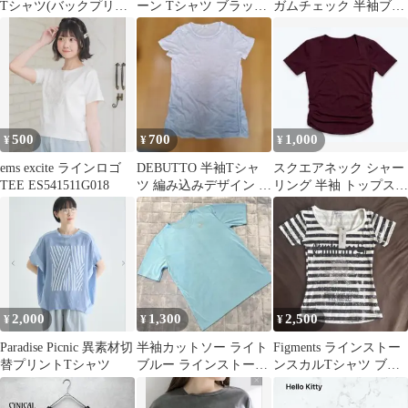
Tシャツ(バックプリン
ーン Tシャツ ブラック
ガムチェック 半袖ブラ
ト)
Mサイズ
ウス
500
700
1,000
¥
¥
¥
ems excite ラインロゴ
DEBUTTO 半袖Tシャ
スクエアネック シャー
TEE ES541511G018
ツ 編み込みデザイン ラ
リング 半袖 トップス
イトブルー
ボルドー
2,000
1,300
2,500
¥
¥
¥
Paradise Picnic 異素材切
半袖カットソー ライト
Figments ラインストー
替プリントTシャツ
ブルー ラインストーン
ンスカルTシャツ ブラ
装飾 Tシャツ 水色 L
ック