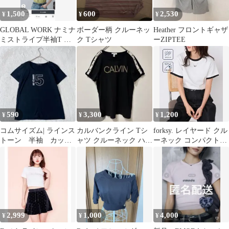
1,500
600
2,530
¥
¥
¥
GLOBAL WORK ナミナ
ボーダー柄 クルーネッ
Heather フロントギャザ
ミストライプ半袖T ラ
ク Tシャツ
ーZIPTEE
イトグリーン
590
3,300
1,200
¥
¥
¥
コムサイズム| ラインス
カルバンクライン Tシ
forksy. レイヤード クル
トーン 半袖 カット
ャツ クルーネック ハト
ーネック コンパクトT
ソー【M】ブラック
メラインストーン S 黒
シャツ 2枚セット
綿100%
綿
2,999
1,000
4,000
¥
¥
¥