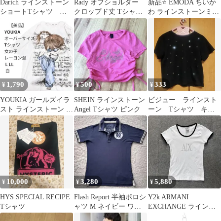
Darich ラインストーン
Rady オフショルダー
新品⭐️ EMODA ちいか
ショートTシャツ ホ
クロップド丈 Tシャツ
わ ラインストーンミニ
ワイト
ブラック
Tシャツ
1,790
500
333
¥
¥
¥
YOUKIA ガールズイラ
SHEIN ラインストーン
ビジュー ラインスト
スト ラインストーン 半
Angel Tシャツ ピンク
ーン Tシャツ キラ
袖Tシャツ 白 バックプ
キラ
リント
10,000
3,280
5,880
¥
¥
¥
HYS SPECIAL RECIPE
Flash Report 半袖ポロシ
Y2k ARMANI
Tシャツ
ャツ M ネイビー ワッ
EXCHANGE ラインス
ペン 新品
トーンピチT 平成ギャ