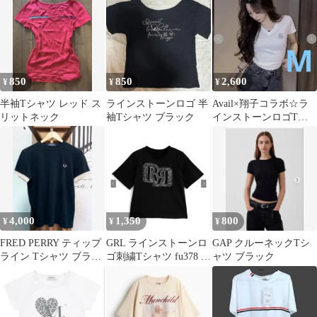
850
850
2,600
¥
¥
¥
半袖Tシャツ レッド ス
ラインストーンロゴ 半
Avail×翔子コラボ☆ラ
リットネック
袖Tシャツ ブラック
インストーンロゴTシ
ャツ
4,000
1,350
800
¥
¥
¥
FRED PERRY ティップ
GRL ラインストーンロ
GAP クルーネックTシ
ライン Tシャツ ブラッ
ゴ刺繍Tシャツ fu378 ブ
ャツ ブラック
ク
ラック