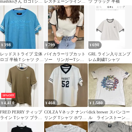
mashikoさん ロゴTシャ
レスチェーンラインス
ツ ブラック 半袖
ツMサイズ紺
トーンTシャツ♡ホワ
イト
398
799
690
¥
¥
¥
レッドストライプ 立体
バイカラーリブカット
GRL ライン入りエンブ
ロゴ 半袖Ｔシャツ クル
ソー リンガーTシャ
レム刺繍Tシャツ
ーネック L 水色 綿 お
ツ
出かけ
10%OFF
4,410
460
1,580
¥
¥
¥
FRED PERRY ティップ
COLZA Vネック ナンバ
dick brewer スパンコー
ライン Tシャツ ブラウ
リング Tシャツ ホワイ
ル ラインストーン t
ン レディース
ト
シャツ