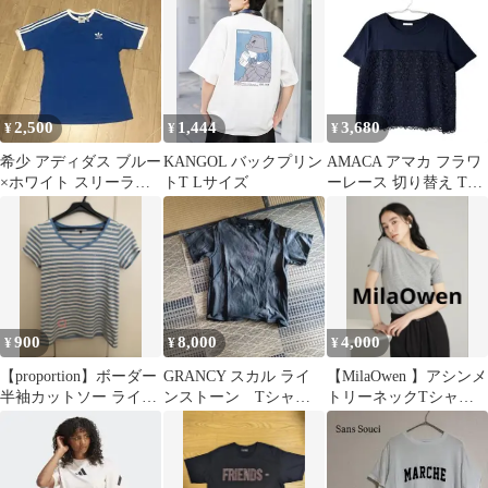
ル
2,500
1,444
3,680
¥
¥
¥
希少 アディダス ブルー
KANGOL バックプリン
AMACA アマカ フラワ
×ホワイト スリーライ
トT Lサイズ
ーレース 切り替え Tシ
ン Tシャツ
ャツ ゆったり 上品
900
8,000
4,000
¥
¥
¥
【proportion】ボーダー
GRANCY スカル ライ
【MilaOwen 】アシンメ
半袖カットソー ライン
ンストーン Tシャツ
トリーネックTシャ
ストーン付き
ブラック
ツ ブラック