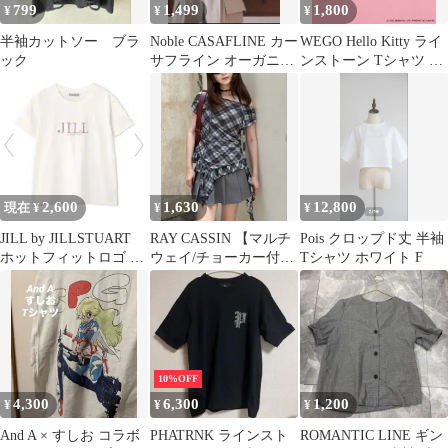
799
1,499
1,800
¥
¥
¥
半袖カットソー ブラ
Noble CASAFLINE カー
WEGO Hello Kitty ライ
ック
サフライン オーガニッ
ンストーン Tシャツ ハ
クコットンTシャツ
ローキティ チビT
2,600
1,630
12,800
現在 ¥
¥
¥
JILL by JILLSTUART
RAY CASSIN 【マルチ
Pois クロップド丈 半袖
ホットフィットロゴ T
ウェイ/チョーカー付
Tシャツ ホワイト F
シャツ ジルバイ
き】裾フリルドロスト
Tシャツ
10%OFF
4,300
6,300
1,200
¥
¥
¥
And A × すしお コラボ
PHATRNK ラインスト
ROMANTIC LINE ギン