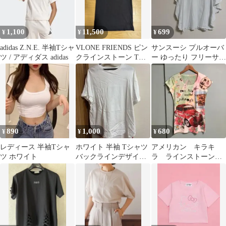
1,100
11,500
699
¥
¥
¥
adidas Z.N.E. 半袖Tシャ
VLONE FRIENDS ピン
サンスーシ プルオーバ
ツ / アディダス adidas
クラインストーン Tシ
ー ゆったり フリーサイ
ャツ mサイズ
ズ フレア袖 白 半袖Tシ
ャツ
890
1,000
680
¥
¥
¥
レディース 半袖Tシャ
ホワイト 半袖 Tシャツ
アメリカン キラキ
ツ ホワイト
バックラインデザイン
ラ ラインストーン
ALLUM ETTE
Tシャツ