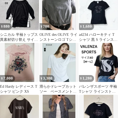
880
700
1,680
¥
¥
¥
シニカル 半袖トップス
OLIVE des OLIVE ライ
a4234 ハローキティ T
異素材切り替え サイド
ンストーンロゴ Tシャ
シャツ 黒 S ラインスト
ライン ドルマンスリー
ツ
ーン 古着 春夏 半袖
ブ M
7,000
3,300
1,280
¥
¥
¥
Ed Hardy レディース T
滑らかドレープカット
バレンザスポーツ 半袖
シャツ ピンク XS
ソー ベースメントオ
Tシャツ ラインストー
ンライン
ン ビッグロゴ サイズ40