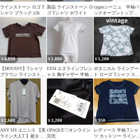
ラインストーン ロゴ T
新品 ラインストーン ロ
cygneシーニュ 半袖バ
シャツ ブラック y2k
ゴ Tシャツ ホワイト
ックオープントップス
Rena ボーダー
4,899
1,880
1,200
¥
¥
¥
【MOUSSY】Tシャツ
E834 エヌラインプレシ
ボタニカル ラインアー
ブラウン ラインストー
ャス 胸ギャザー 半袖カ
ト ローズ Tシャツ スト
ン♡ FREE
ットソー 9トップス
レッチ素材 M
2,600
3,200
350
¥
¥
¥
ANY SIS エニシス 【美
OPAQUE♡オンライン
レディース 半袖 Tシャ
ライン大人T 】裾タッ
完売
ツ カットソー ラインス