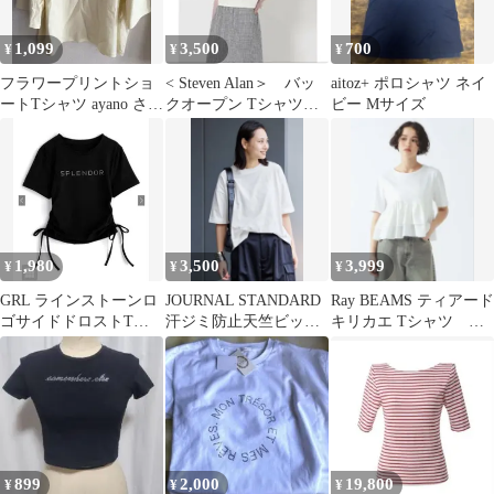
1,099
3,500
700
¥
¥
¥
フラワープリントショ
< Steven Alan＞ バッ
aitoz+ ポロシャツ ネイ
ートTシャツ ayano さん
クオープン Tシャツ
ビー Mサイズ
しまむら
ホワイト
1,980
3,500
3,999
¥
¥
¥
GRL ラインストーンロ
JOURNAL STANDARD
Ray BEAMS ティアード
ゴサイドドロストTシ
汗ジミ防止天竺ビッグ
キリカエ Tシャツ ホ
ャツ ブラック
T ホワイト
ワイト
［pm876］
899
2,000
19,800
¥
¥
¥