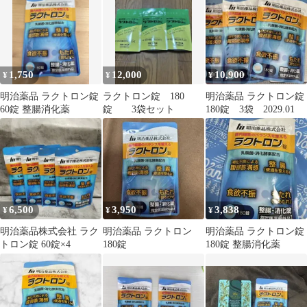
消化 サプリメント 180
錠●賞味期限：2026/11
～
1,750
12,000
10,900
¥
¥
¥
明治薬品 ラクトロン錠
ラクトロン錠 180
明治薬品 ラクトロン錠
60錠 整腸消化薬
錠 3袋セット
180錠 3袋 2029.01
6,500
3,950
3,838
¥
¥
¥
明治薬品株式会社 ラク
明治薬品 ラクトロン
明治薬品 ラクトロン錠
トロン錠 60錠×4
180錠
180錠 整腸消化薬