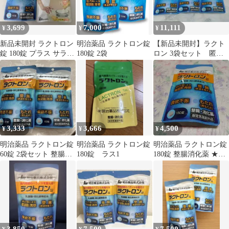
3,699
7,000
11,111
¥
¥
¥
新品未開封 ラクトロン
明治薬品 ラクトロン錠
【新品未開封】ラクト
錠 180錠 プラス サラサ
180錠 2袋
ロン 3袋セット 匿名
ラ美人3g入x7袋
配送
3,333
3,666
4,500
¥
¥
¥
明治薬品 ラクトロン錠
明治薬品 ラクトロン錠
明治薬品 ラクトロン錠
60錠 2袋セット 整腸消
180錠 ラス1
180錠 整腸消化薬 ★★
化薬
届きたて ★★