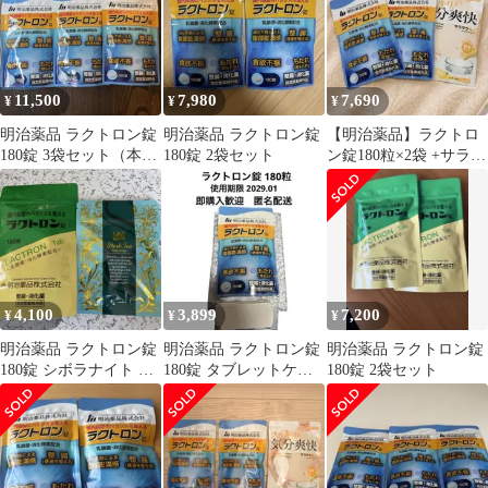
11,500
7,980
7,690
¥
¥
¥
明治薬品 ラクトロン錠
明治薬品 ラクトロン錠
【明治薬品】ラクトロ
180錠 3袋セット（本日
180錠 2袋セット
ン錠180粒×2袋 +サラサ
発送出来ます）
ラ美人 +マグネットホ
ルダー
4,100
3,899
7,200
¥
¥
¥
明治薬品 ラクトロン錠
明治薬品 ラクトロン錠
明治薬品 ラクトロン錠
180錠 シボラナイト ハ
180錠 タブレットケー
180錠 2袋セット
ーブティー
ス付き