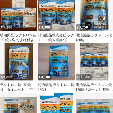
7,200
3,300
3,750
¥
¥
¥
明治薬品 ラクトロン錠
明治薬品株式会社 ラク
明治薬品 ラクトロン錠
180錠 2袋 おまけ付き
トロン錠 60錠×2④
180錠
3,800
4,100
11,500
¥
¥
¥
ラクトロン錠 180錠 1
明治薬品 ラクトロン錠
明治薬品 ラクトロン錠
袋 ダイエットサプリ
180錠
180錠 3袋セット 整腸・
消化薬