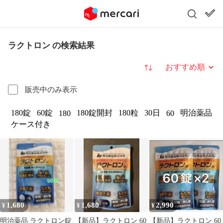
ラクトロン の検索結果
並び替え
販売中のみ表示
180錠
60錠
180錠開封
180粒
30日
明治薬品
180
60
ケース付き
1,680
1,680
2,990
¥
¥
¥
明治薬品 ラクトロン錠
【新品】ラクトロン 60
【新品】ラクトロン 60