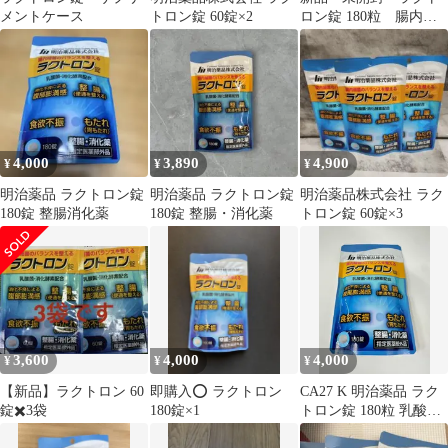
メントケース
トロン錠 60錠×2
ロン錠 180粒 腸内細
菌 バランスを整える
4,000
3,890
4,900
¥
¥
¥
明治薬品 ラクトロン錠
明治薬品 ラクトロン錠
明治薬品株式会社 ラク
180錠 整腸消化薬
180錠 整腸・消化薬
トロン錠 60錠×3
3,600
4,000
4,000
¥
¥
¥
【新品】ラクトロン 60
即購入⭕️ ラクトロン
CA27 K 明治薬品 ラク
錠✖️3袋
180錠×1
トロン錠 180粒 乳酸
菌・消化酵素配合 整腸