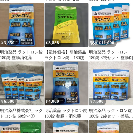
3,850
3,888
11,000
¥
¥
現在 ¥
明治薬品 ラクトロン錠
【最終価格】明治薬品
明治薬品 ラクトロン
180錠 整腸消化薬
ラクトロン錠 180錠
180錠 3袋セット 整腸剤
6,500
4,000
7,500
¥
¥
¥
明治薬品株式会社 ラク
明治薬品 ラクトロン錠
明治薬品 ラクトロン錠
トロン錠 60錠×4①
180錠 整腸・消化薬
180錠 2袋セット 整腸・
消化薬