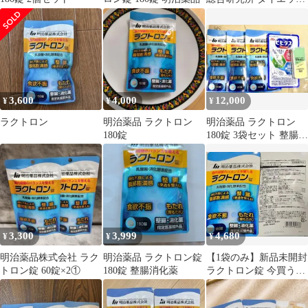
サプリメント ラクトロ
ン 等にも
3,600
4,000
12,000
¥
¥
¥
ラクトロン
明治薬品 ラクトロン
明治薬品 ラクトロン
180錠
180錠 3袋セット 整腸・
消化薬 ビヒダス錠、
ピルケース
3,300
3,999
4,680
¥
¥
¥
明治薬品株式会社 ラク
明治薬品 ラクトロン錠
【1袋のみ】新品未開封
トロン錠 60錠×2①
180錠 整腸消化薬
ラクトロン錠 今買う
か、買わないか、迷う
なら買い時☆