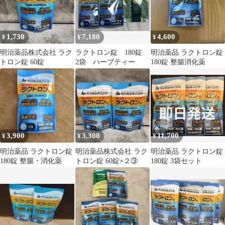
1,730
7,180
4,600
¥
¥
¥
明治薬品株式会社 ラク
ラクトロン錠 180錠
明治薬品 ラクトロン錠
トロン錠 60錠
2袋 ハーブティー
180錠 整腸消化薬
3,900
3,300
11,700
¥
¥
¥
明治薬品 ラクトロン錠
明治薬品株式会社 ラク
明治薬品 ラクトロン錠
180錠 整腸・消化薬
トロン錠 60錠×２③
180錠 3袋セット