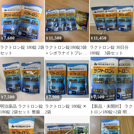
7,600
11,500
11,450
¥
¥
¥
ラクトロン錠 180錠 2袋
ラクトロン錠180錠3袋
ラクトロン錠 30日分
セット
＋シボラナイトプレミ
180錠 3袋セット
アム30粒 明治薬品
7,500
7,900
7,500
¥
¥
¥
明治薬品 ラクトロン錠
ラクトロン錠 180錠 ✕
【新品・未開封】 ラク
180錠 2袋セット 整腸消
2袋
トロン180錠×2袋 明治
化薬
薬品 2028.09