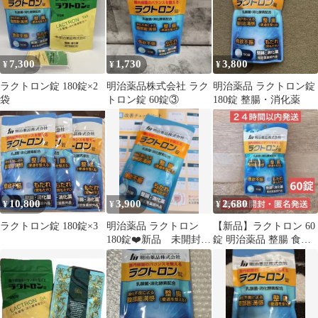
7,300
1,730
3,800
¥
¥
¥
ラクトロン錠 180錠×2
明治薬品株式会社 ラク
明治薬品 ラクトロン錠
袋
トロン錠 60錠③
180錠 整腸・消化薬
10,800
3,900
2,680
¥
¥
¥
ラクトロン錠 180錠×3
明治薬品 ラクトロン
【新品】ラクトロン 60
180錠❤️新品 未開封❤️
錠 明治薬品 整腸 食欲
⑩
不振 胃もたれ