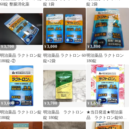
60錠 整腸消化薬
錠 1袋
錠 2袋
3,700
3,000
3,800
¥
¥
¥
明治薬品 ラクトロン錠
明治薬品 ラクトロン 60
明治薬品 ラクトロン
180錠-②
錠×2袋
180錠
3,600
3,700
1,690
¥
¥
¥
明治薬品 ラクトロン錠
明治薬品 ラクトロン
★当日発送★明治薬
180錠
錠 180錠
品 ラクトロン錠60
錠 使用期限2028.10