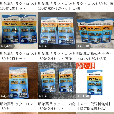
明治薬品 ラクトロン錠
明治薬品 ラクトロン錠
ラクトロン錠 60錠。19
180錠 2袋セット
180錠 6袋+1袋セットお
個
まけ付き
7,480
7,400
4,900
¥
¥
¥
明治薬品 ラクトロン錠
明治薬品 ラクトロン錠
明治薬品株式会社 ラク
180錠 2袋セット
180錠 2袋セット 整腸消
トロン錠 60錠×3①
化薬
4,500
7,499
2,180
¥
¥
¥
明治薬品 ラクトロン
明治薬品 ラクトロン錠
【メール便送料無料】
180錠
180錠 2袋セット
【指定医薬部外品】ラ
クトロン錠 60錠