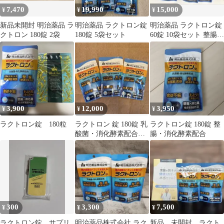
7,470
19,990
15,000
¥
¥
¥
新品未開封 明治薬品 ラ
明治薬品 ラクトロン錠
明治薬品 ラクトロン錠
クトロン 180錠 2袋
180錠 5袋セット
60錠 10袋セット 整腸消
化薬
3,900
12,000
3,950
¥
¥
¥
ラクトロン錠 180粒
ラクトロン 錠 180錠 乳
ラクトロン錠 180錠 整
酸菌・消化酵素配合 3
腸・消化酵素配合
袋
300
3,300
7,500
¥
¥
¥
ラクトロン錠 サプリ
明治薬品株式会社 ラク
新品 未開封 ラクト