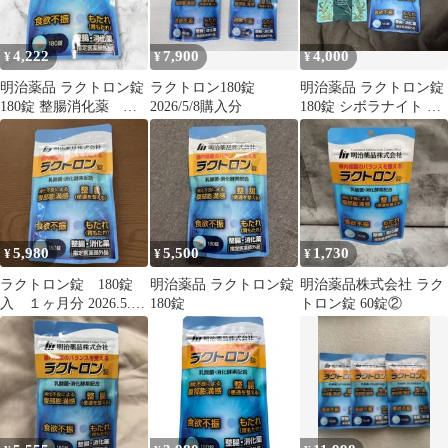
4,222
7,900
4,000
¥
¥
¥
明治薬品 ラクトロン錠
ラクトロン180錠
明治薬品 ラクトロン錠
180錠 整腸消化薬 整
2026/5/8購入分
180錠 シボラナイト ハ
腸サプリ
ーブティー
5,980
5,500
1,730
¥
¥
¥
ラクトロン錠 180錠
明治薬品 ラクトロン錠
明治薬品株式会社 ラク
入 １ヶ月分 2026.5.25
180錠
トロン錠 60錠②
購入