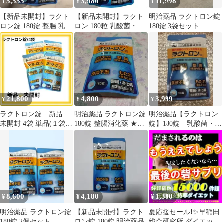
5,555
3,980
11,998
¥
¥
¥
【新品未開封】ラクト
【新品未開封】ラクト
明治薬品 ラクトロン錠
ロン錠 180錠 整腸 乳酸
ロン 180粒 乳酸菌・消
180錠 3袋セット
菌 消化酵素
化酵素 明治製薬
21,800
4,800
3,999
¥
¥
¥
ラクトロン錠 新品
明治薬品 ラクトロン錠
明治薬品【ラクトロン
未開封 4袋 単品(１袋)
180錠 整腸消化薬 ★★
錠】180錠 乳酸菌・消
販売も対応します！
届きたて ★★
化酵素配合 新品未開
封
8,600
4,180
1,380
¥
¥
¥
明治薬品 ラクトロン錠
【新品未開封】ラクト
夏応援セール❗✨早稲田
180錠 2個セット
ロン錠 180錠 明治薬品
総合研究所 ダイエット