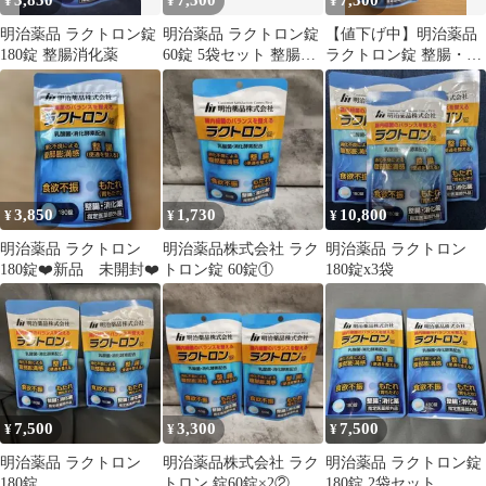
3,850
7,500
7,500
¥
¥
¥
明治薬品 ラクトロン錠
明治薬品 ラクトロン錠
【値下げ中】明治薬品
180錠 整腸消化薬
60錠 5袋セット 整腸消
ラクトロン錠 整腸・消
化薬
化薬 180錠×2セット
3,850
1,730
10,800
¥
¥
¥
明治薬品 ラクトロン
明治薬品株式会社 ラク
明治薬品 ラクトロン
180錠❤️新品 未開封❤️
トロン錠 60錠①
180錠x3袋
7,500
3,300
7,500
¥
¥
¥
明治薬品 ラクトロン
明治薬品株式会社 ラク
明治薬品 ラクトロン錠
180錠
トロン 錠60錠×2②
180錠 2袋セット