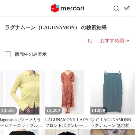
ラグナムーン（LAGUNAMON） の検索結果
並び替え
販売中のみ表示
3,550
2,200
1,980
¥
¥
¥
lagunamon シャツカラ
LAGUNAMONN LADY
◇ ⊂ LAGUNAMONN
ーシアーニットプルオ
フロントボタンレース
ラグナムーン 無地柄 膝
ーバー
ワンピース
下丈 フレア 無地柄スカ