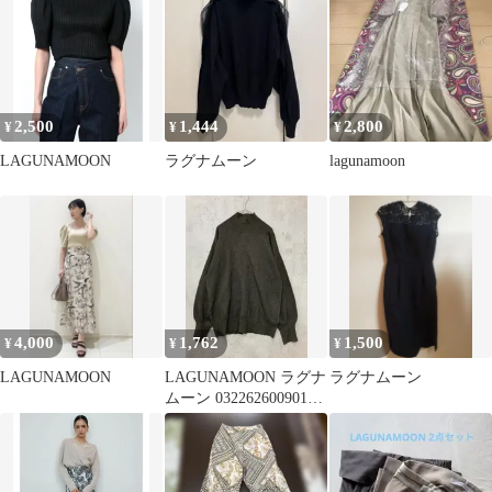
ート サイズS グリーン
系 レディース E
【1507280005859】
2,500
1,444
2,800
¥
¥
¥
LAGUNAMOON
ラグナムーン
lagunamoon
4,000
1,762
1,500
¥
¥
¥
LAGUNAMOON
LAGUNAMOON ラグナ
ラグナムーン
ムーン 032262600901
◇■ レディース