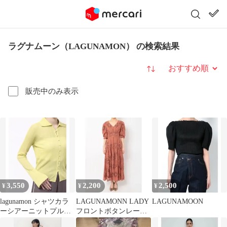
ラグナムーン（LAGUNAMON） の検索結果
並び替え
販売中のみ表示
3,550
2,200
2,500
¥
¥
¥
lagunamon シャツカラ
LAGUNAMONN LADY
LAGUNAMOON
ーシアーニットプルオ
フロントボタンレース
ーバー
ワンピース