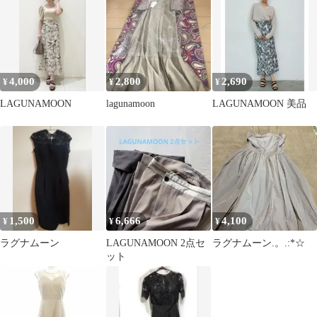
4,000
2,800
2,690
¥
¥
¥
LAGUNAMOON
lagunamoon
LAGUNAMOON 美品
1,500
6,666
4,100
¥
¥
¥
ラグナムーン
LAGUNAMOON 2点セ
ラグナムーン.。.:*☆
ット