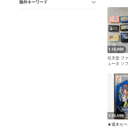
除外キーワード
10,000
¥
任天堂 フ
ュータ ソフ
ト
18,600
¥
★週末セー