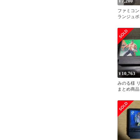
7,200
¥
ファミコン
ランジュポ
10,763
¥
みのる様 リ
まとめ商品