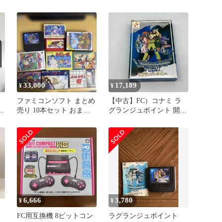
33,000
17,189
¥
¥
ファミコンソフト まとめ
【中古】FC）コナミ ラ
ン
売り 10本セット おまけ
グランジュポイント 開封
２本
品[97]
6,666
3,780
¥
¥
FC用互換機 8ビットコン
ラグランジュポイント