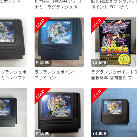
ュポイント
た*ち様 【ee2544/ク】コ
動作確認済 ラグランジ
ナミ ラグランジュポイ
ポイント FC コナミ
ント RC851 ファミコ
3,000
2,600
¥
¥
 ラグランジュポ
ラグランジュポイント
ラグランジュポイント 
ァミコンソフト
ファミコン
全攻略本 徳間書店 ファ
ミリーコンピュータマ
ジン
4,000
4,080
¥
¥