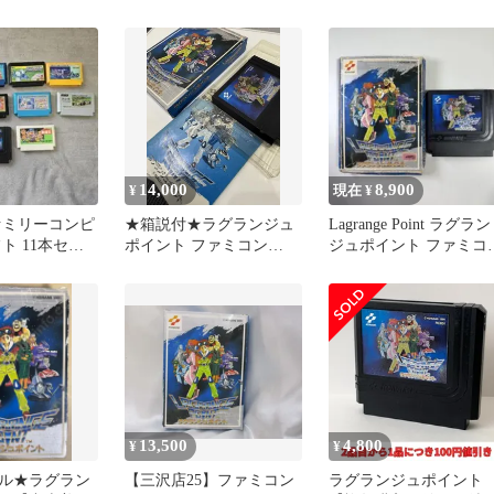
コナミ☆
14,000
8,900
¥
現在 ¥
ァミリーコンピ
★箱説付★ラグランジュ
Lagrange Point ラグラン
ト 11本セッ
ポイント ファミコン
ジュポイント ファミコ
KONAMI RPG
ソフト コナミ
13,500
4,800
¥
¥
ル★ラグラン
【三沢店25】ファミコン
ラグランジュポイント