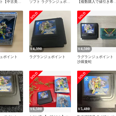
ト【中古美
ソフト ラグランジュポイ
【複数購入で値引き希
FC日本版】
ント 店舗併売品
の方は購入前に質問で
メントください】【フ
ミコン】【箱説なし】
4,390
4,500
¥
¥
ュポイント
ラグランジュポイント
ラグランジュポイン
沙羅曼蛇
6,500
5,480
¥
¥