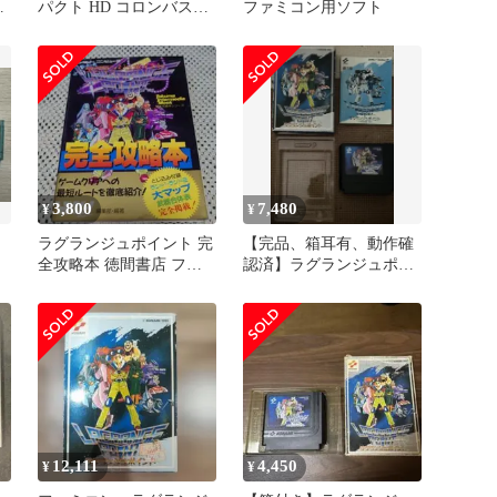
望
パクト HD コロンバスサ
ファミコン用ソフト
コ
ークル
ァ
3,800
7,480
¥
¥
ト
ラグランジュポイント 完
【完品、箱耳有、動作確
全攻略本 徳間書店 ファ
認済】ラグランジュポイ
ミリーコンピュータマガ
ント ファミコン
ジン
12,111
4,450
¥
¥