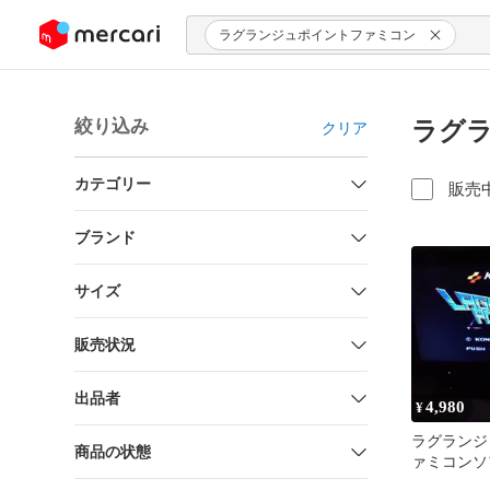
ンツにスキップ
ラグランジュポイントファミコン
絞り込み
ラグラ
クリア
カテゴリー
販売
ブランド
サイズ
販売状況
出品者
4,980
¥
ラグランジ
商品の状態
ァミコンソ