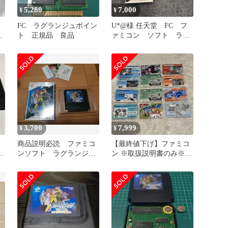
5,280
7,000
¥
¥
・
FC ラグランジュポイン
U*@様 任天堂 FC フ
ラ
ト 正規品 良品
ァミコン ソフト ラグ
ランジュポイント動作未
確認
3,700
7,999
¥
¥
商品説明必読 ファミコ
【最終値下げ】ファミコ
フ
ンソフト ラグランジュ
ン ※取扱説明書のみ※
動
ポイントソフト 箱 ハ
44冊+α まとめ売り
ガキ シール