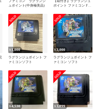
ュ
ファミコン ラグランジ
【箱付き】ラグランジュ
ュポイント(中身極美品)
ポイント ファミコン FC
KONAMI コナミ レア
1,000
3,000
¥
¥
完
ラグランジュポイント フ
ラグランジュポイント フ
ァミコンソフト
ァミコン ソフト
ガ
4,530
3,899
¥
¥