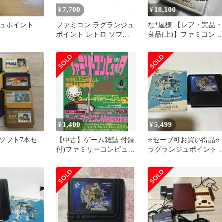
7,700
18,100
¥
¥
ジュポイント
ファミコン ラグランジュ
な*屋様 【レア・完品
ポイント レトロ ソフト
良品(上)】ファミコン 
△WE1690
グランジュポイント
1,400
5,499
¥
¥
ソフト7本セ
【中古】ゲーム雑誌 付録
⭐️セーブ可お買い得品⭐️
付)ファミリーコンピュー
ラグランジュポイント 
タMagazine 1991年3月22
ァミコン ソフト 清掃
日号
作確認