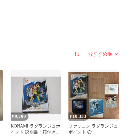
並び替え
9,700
10,333
¥
¥
KONAMI ラグランジュポ
ファミコン ラグランジュ
ァ
イント 説明書・箱付き
ポイント ②
ファミコン ソフト