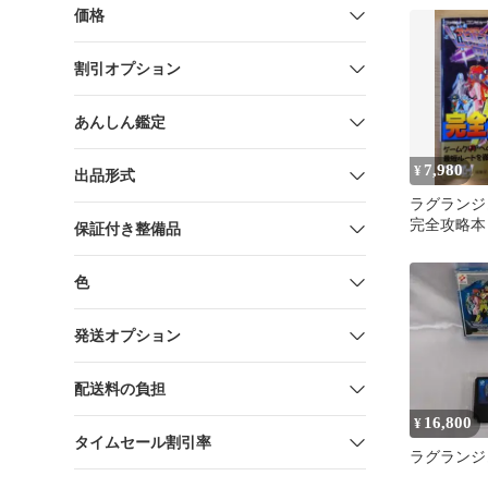
価格
割引オプション
あんしん鑑定
7,980
¥
出品形式
ラグラン
完全攻略本
保証付き整備品
攻略本
色
発送オプション
配送料の負担
16,800
¥
タイムセール割引率
ラグランジ