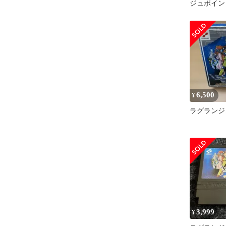
ジュポイン
品・完品・
6,500
¥
ラグランジ
3,999
¥