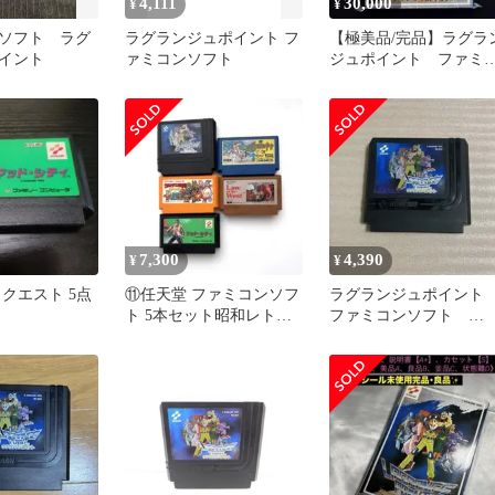
4,111
30,000
¥
¥
ソフト ラグ
ラグランジュポイント フ
【極美品/完品】ラグラ
イント
ァミコンソフト
ジュポイント ファミ
ンソフト
7,300
4,390
¥
¥
クエスト 5点
⑪任天堂 ファミコンソフ
ラグランジュポイン
ト 5本セット昭和レトロ
ファミコンソフト
ウルトラマン マッドシ
KONAMI
ティ