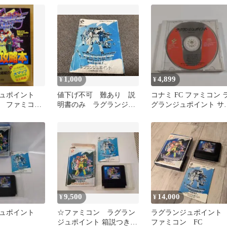
1,000
4,899
¥
¥
ジュポイント
値下げ不可 難あり 説
コナミ FC ファミコン 
 ファミコン
明書のみ ラグランジュ
グランジュポイント サ
ポイント ソフトなし
ンドトラック CD 廃盤
ファミコン
9,500
14,000
¥
¥
ュポイント
☆ファミコン ラグラン
ラグランジュポイン
ジュポイント 箱説つき
ファミコン FC