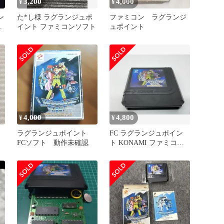
3,200
4,000
¥
¥
ン
た*し様 ラグランジュポ
ファミコン ラグランジ
コ
イント ファミコンソフト
ュポイント
4,000
4,800
¥
¥
ト
ラグランジュポイント
FC ラグランジュポイン
FCソフト 動作未確認
ト KONAMI ファミコン
ソフト