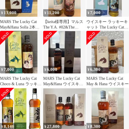
13,000
11,200
7,000
¥
¥
¥
MARS The Lucky Cat
【keita様専用】マルス
ウイスキー ラッキーキ
May&Hana Solla 2本セ
The Y.A. #02&The
ャット The Lucky Cat
ット
Lucky Cat
May & Luna
7,000
6,000
6,300
¥
¥
¥
MARS The Lucky Cat
MARS The Lucky Cat
MARS The Lucky Cat
Choco & Luna ラッキー
May&Hana ウイスキー
May & Hana ウイスキー
キャット
700ml
8,140
27,800
8,300
¥
¥
¥