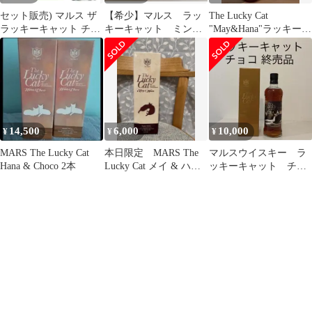
セット販売) マルス ザ
【希少】マルス ラッ
The Lucky Cat
ラッキーキャット チョ
キーキャット ミン
"May&Hana"ラッキーキ
コ＆ルナ ALC43%
ト メイandハナ 2本
ャットメイ&ハナ
700ML & 岩井 トラディ
セット
ション ALC40% 750ML
14,500
6,000
10,000
¥
¥
¥
MARS The Lucky Cat
本日限定 MARS The
マルスウイスキー ラ
Hana & Choco 2本
Lucky Cat メイ & ハナ
ッキーキャット チョ
700ml
コ 終売品 ウイスキ
ー 駒ヶ岳 津貫