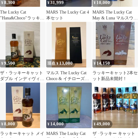
8,300
31,999
10,000
¥
¥
¥
The Lucky Cat
MARS The Lucky Cat 4
MARS The Lucky Cat
"Hana&Choco"ラッキー
本セット
May & Luna マルスウイ
キャットハナ&チョコ
スキー
9,500
13,000
14,150
¥
現在 ¥
¥
ザ・ラッキーキャット
マルス The Lucky Cat
ラッキーキャット2本セ
ダブル インディヴィジ
Choco & イチローズモ
ット新品未開封！
ュアルズ メイ＆ハナ
ルト
8,000
14,000
49,000
¥
¥
¥
ラッキーキャット メイ
MARS The Lucky Cat
ザ ·ラッキー キャット