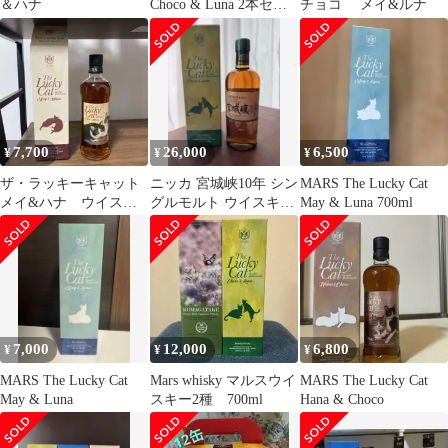
＆ハナ
Choco & Luna 2本セッ
チョコ メイ&ルナ
ト
7,700
26,000
6,500
¥
¥
¥
ザ・ラッキーキャット
ニッカ 宮城峡10年 シン
MARS The Lucky Cat
メイ&ハナ ウイスキ
グルモルト ウイスキー
May & Luna 700ml
ー
、ラッキーキャット 2
本セット
7,000
12,000
6,800
¥
¥
¥
MARS The Lucky Cat
Mars whisky マルスウイ
MARS The Lucky Cat
May & Luna
スキー2種 700ml
Hana & Choco