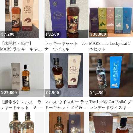
ー 駒ヶ岳 津貫
7,200
9,500
38,000
¥
¥
¥
【未開栓・箱付】
ラッキーキャット ル
MARS The Lucky Cat 5
MARS ラッキーキャッ
ナ ウイスキー
本セット
ト May & Hana 700ml
27,800
7,500
1,450
¥
¥
¥
【超希少】マルス ラ
マルス ウイスキー ラッ
The Lucky Cat 'Solla' ブ
ッキーキャット ミン
キーキャット メイ&ハ
レンデッドウイスキー
ト
ナ The Lucky Cat
空瓶