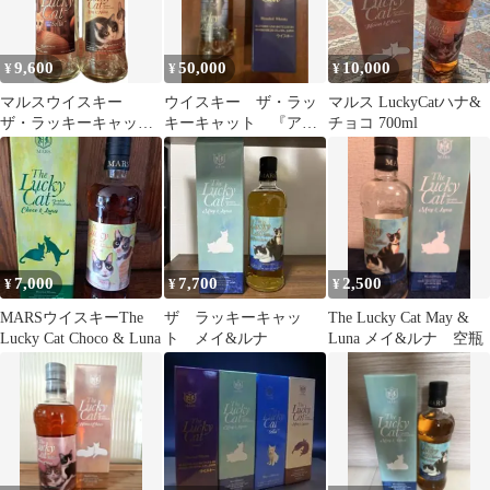
9,600
50,000
10,000
¥
¥
¥
マルスウイスキー
ウイスキー ザ・ラッ
マルス LuckyCatハナ&
ザ・ラッキーキャッ
キーキャット 『アッ
チョコ 700ml
ト 空き瓶2本セット
シュ’99’’』 MARS
7,000
7,700
2,500
¥
¥
¥
MARSウイスキーThe
ザ ラッキーキャッ
The Lucky Cat May &
Lucky Cat Choco & Luna
ト メイ&ルナ
Luna メイ&ルナ 空瓶