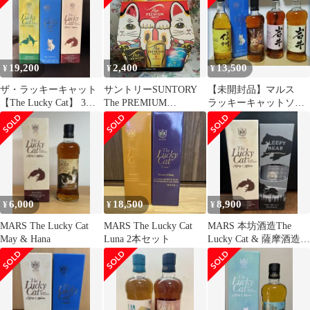
19,200
2,400
13,500
¥
¥
¥
ザ・ラッキーキャット
サントリーSUNTORY
【未開封品】マルス
【The Lucky Cat】 3本
The PREMIUM
ラッキーキャットソラ
セット
MALT'S☆3種セット12
／岩井ワインカスク・
缶
トラディション／信州
6,000
18,500
8,900
¥
¥
¥
MARS The Lucky Cat
MARS The Lucky Cat
MARS 本坊酒造The
May & Hana
Luna 2本セット
Lucky Cat & 薩摩酒造
Sleepy Bear