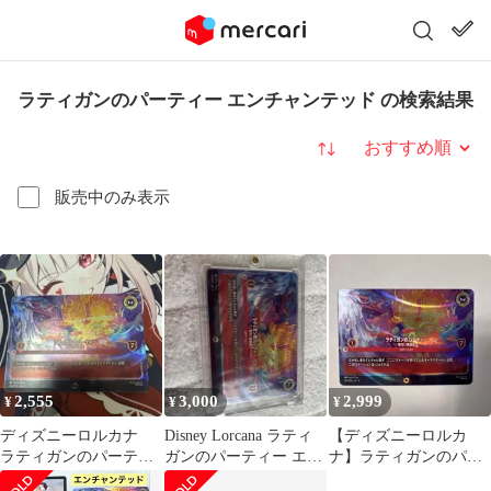
ラティガンのパーティー エンチャンテッド の検索結果
並び替え
販売中のみ表示
2,555
3,000
2,999
¥
¥
¥
ディズニーロルカナ
Disney Lorcana ラティ
【ディズニーロルカ
ラティガンのパーティ
ガンのパーティー エン
ナ】ラティガンのパー
ー エンチャンテッド
チャンテッド
ティー エンチャンテ