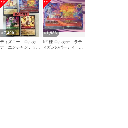
ッド 星々の輝き
7,490
1,988
¥
¥
ディズニー ロルカ
k*1様 ロルカナ ラテ
ナ エンチャンテッド
ィガンのパーティ エ
含むカード 12枚セット
ンチャンテッド