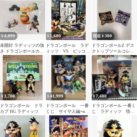
ィッツ
4,099
1,680
300
¥
¥
現在 ¥
未開封 ラディッツの強
ドラゴンボール ラデ
ドラゴンボールZ デス
さ ドラゴンボールカプ
ィッツ VS ピッコ
クトップツールコレク
セル 宇宙一の強戦士 孫
ロ 魔貫光殺砲 イラ
ション ギニュー とラデ
悟空ピッコロ
スト A4
ィッツ
3,700
41,999
7,400
¥
¥
¥
ドラゴンボール ドラ
ドラゴンボール 一番
ドラゴンボール 一番く
カプ HG ラディッツ
くじ サイヤ人編+αセ
じ ラディッツ 悟
ット
飯 g materia