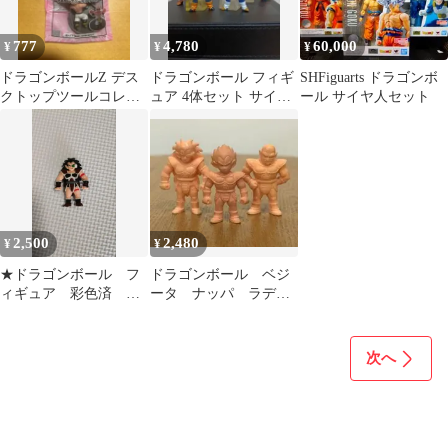
777
4,780
60,000
¥
¥
¥
ドラゴンボールZ デス
ドラゴンボール フィギ
SHFiguarts ドラゴンボ
クトップツールコレク
ュア 4体セット サイヤ
ール サイヤ人セット
ション 非売品
人
2,500
2,480
¥
¥
★ドラゴンボール フ
ドラゴンボール ベジ
ィギュア 彩色済 ラ
ータ ナッパ ラディ
ディッツ 当時物★
ッツ 消しゴム
次へ