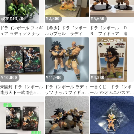
13,200
2,800
5,650
現在 ¥
¥
¥
ドラゴンボール フィギ
【希少】ドラゴンボー
ドラゴンボール Ｄ
ュア ラディッツ ナッパ
ルカプセル ラディッ
Ｂ フィギュア 造
栽培マン6体セット
ツ・孫悟空・ピッコ
形 天下一武道会5 ラ
ロ ドラカプ
ディッツ ナッパ
10,000
11,980
4,580
¥
¥
¥
未開封 ドラゴンボール
ドラゴンボール ラディ
一番くじ ドラゴンボ
造形天下一武道会5 ラ
ッツ ナッパ フィギュア
ール VSオムニバスアメ
ディッツとナッパ2体セ
セット
イジング B賞 ラデ
ット
ィッツ