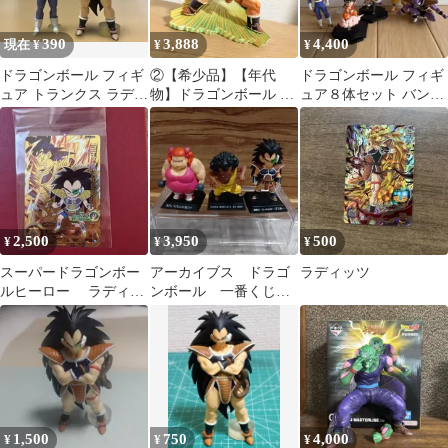
390
3,888
4,400
現在 ¥
¥
¥
ドラゴンボール フィギ
②【希少品】【年代
ドラゴンボール フィギ
ュア トランクス ラディ
物】ドラゴンボール フ
ュア８体セット バンプ
ッツ 2体セット
ィギュア
レスト B/S T刻印あり
2,500
3,950
500
¥
¥
¥
スーパードラゴンボー
アーカイブス ドラゴ
ラディッツ
ルヒーロー ラディッ
ンボール 一番くじ
ツ 少年期BR
３点セット
1,500
750
4,000
¥
¥
¥