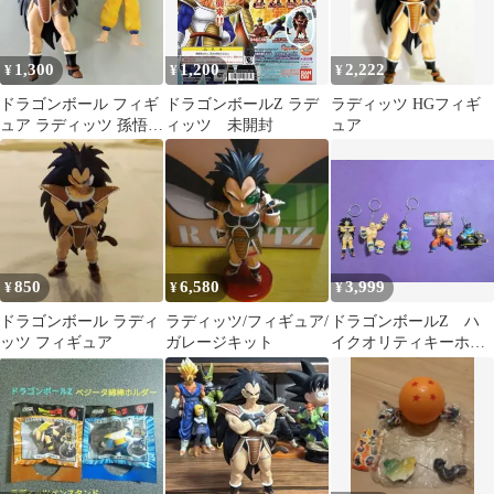
1,300
1,200
2,222
¥
¥
¥
ドラゴンボール フィギ
ドラゴンボールZ ラデ
ラディッツ HGフィギ
ュア ラディッツ 孫悟空
ィッツ 未開封
ュア
2体セット
850
6,580
3,999
¥
¥
¥
ドラゴンボール ラディ
ラディッツ/フィギュア/
ドラゴンボールZ ハ
ッツ フィギュア
ガレージキット
イクオリティキーホル
ダー サイヤ人来襲 5
種