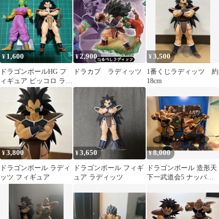
開封
無し)
1,600
2,900
3,500
¥
¥
¥
ドラゴンボールHG フ
ドラカプ ラディッツ
1番くじラディッツ 約
ィギュア ピッコロ ラデ
18cm
ィッツ 2体セット
3,800
3,650
8,000
¥
¥
¥
ドラゴンボール ラディ
ドラゴンボール フィギ
ドラゴンボール 造形天
ッツ フィギュア
ュア ラディッツ
下一武道会5 ナッパ、
ラディッツ