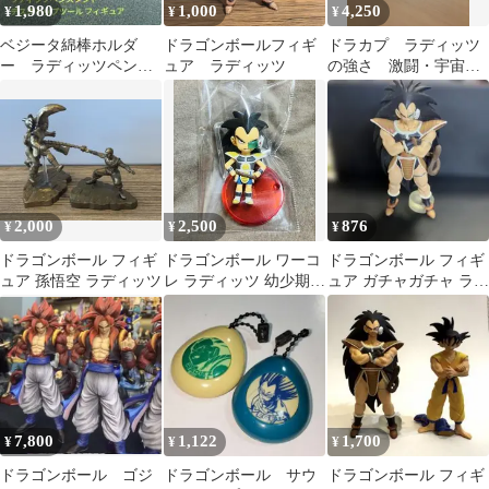
1,980
1,000
4,250
¥
¥
¥
ベジータ綿棒ホルダ
ドラゴンボールフィギ
ドラカプ ラディッツ
ー ラディッツペンス
ュア ラディッツ
の強さ 激闘・宇宙一
タンド デスクトップ
の強戦士 サイヤ人
ツールフィギュア
編 ボーナスパーツ付
き
2,000
2,500
876
¥
¥
¥
ドラゴンボール フィギ
ドラゴンボール ワーコ
ドラゴンボール フィギ
ュア 孫悟空 ラディッツ
レ ラディッツ 幼少期
ュア ガチャガチャ ラデ
フィギュア
ィッツ 当時物
7,800
1,122
1,700
¥
¥
¥
ドラゴンボール ゴジ
ドラゴンボール サウ
ドラゴンボール フィギ