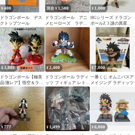
400
1,500
1,000
¥
現在 ¥
¥
ドラゴンボール デス
ドラゴンボール アニ
HGシリーズ ドラゴン
クトップツール
メヒーローズ ラディ
ボールZ 3 謎の異星人
ッツ フィギア
戦士編 ラディッツフィ
ギュア
3,888
2,400
7,000
¥
¥
¥
ドラゴンボール【極美
ドラゴンボール ラディ
一番くじ オムニバスア
品/激レア】悟空＆ラデ
ッツ フィギュア レトロ
メイジング ラディッツ
ィッツ 兄弟セット 可動
希少 一部欠損
ギミック有！
777
1,499
6,000
¥
¥
¥