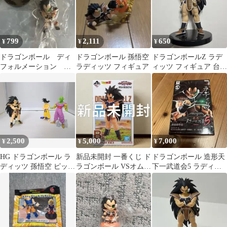
799
2,111
650
¥
¥
¥
ドラゴンボール ディ
ドラゴンボール 孫悟空
ドラゴンボールZ ラデ
フォルメーション フ
ラディッツ フィギュア
ィッツ フィギュア 台座
ィギュア ラディッツ
付
2,500
5,000
7,000
¥
¥
¥
HG ドラゴンボール ラ
新品未開封 一番くじ ド
ドラゴンボール 造形天
ディッツ 孫悟空 ピッコ
ラゴンボール VSオムニ
下一武道会5 ラディッ
ロ フィギュア まとめ売
バスアメイジング B賞
ツ
り
ラディッツ