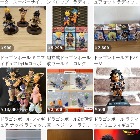
ータ スーパーサイヤ
ンドロップ ラディッ
ュアセット ラディッツ
人4 フィギュア 塗装
ツ ベジータ
孫悟空
完成品
900
9,299
2,800
¥
¥
¥
ドラゴンボール ミニフ
組立式ドラゴンボール
ドラゴンボールアドバ
ィギュアDyDoコラボ
改ワールド コレクタ
ージ
孫悟空×2、ベジータ、
ブルフィギュア ラデ
ラディッツ
ィッツ トランクス
18,000
2,500
500
¥
¥
¥
ドラゴンボール フィギ
ドラゴンボールZ✩孫悟
ドラゴンボール ラディ
ュア ナッパ ラディッツ
空・ベジータ・ラディ
ッツ ミニフィギュア
フリーザ 魔人ブウ まと
ッツ・ピッコロ✩HGシ
め売り
リーズ