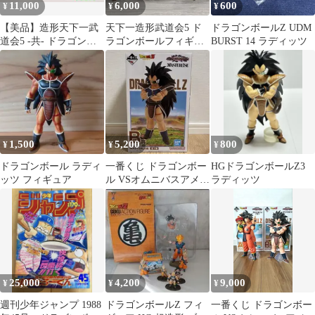
11,000
6,000
600
¥
¥
¥
【美品】造形天下一武
天下一造形武道会5 ド
ドラゴンボールZ UDM
道会5 -共- ドラゴンボ
ラゴンボールフィギュ
BURST 14 ラディッツ
ール ラディッツ ナッパ
ア ナッパ ラディッツ
2体セット
1,500
5,200
800
¥
¥
¥
ドラゴンボール ラディ
一番くじ ドラゴンボー
HGドラゴンボールZ3
ッツ フィギュア
ル VSオムニバスアメイ
ラディッツ
ジング B賞 ラディッツ
25,000
4,200
9,000
¥
¥
¥
週刊少年ジャンプ 1988
ドラゴンボールZ フィ
一番くじ ドラゴンボー