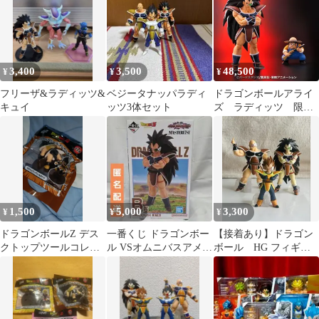
3,400
3,500
48,500
¥
¥
¥
フリーザ&ラディッツ&
ベジータナッパラディ
ドラゴンボールアライ
キュイ
ッツ3体セット
ズ ラディッツ 限定
特典付き 一番くじ
1,500
5,000
3,300
¥
¥
¥
ドラゴンボールZ デス
一番くじ ドラゴンボー
【接着あり】ドラゴン
クトップツールコレク
ル VSオムニバスアメイ
ボール HG フィギュ
ション ラディッツ
ジング B賞 ラディッツ
アまとめ