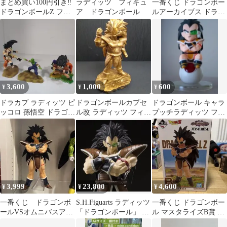
まとめ買い100円引き‼️
ラディッツ フィギュ
一番くじ ドラゴンボー
ドラゴンボールZ フル
ア ドラゴンボール
ルアーカイブス ドラゴ
カラーR ラディッツ フ
ンボール EX 地球を守
ィギュア
る戦士たち ラディッツ
戦闘力5のおじさん 2点
本体のみ フィギュア 中
古 [MB-8280]
3,600
1,000
600
¥
¥
¥
ドラカプ ラディッツ ピ
ドラゴンボールカプセ
ドラゴンボール キャラ
ッコロ 孫悟空 ドラゴン
ル改 ラディッツ フィギ
プッチラディッツ フィ
ボール フィギュア
ュア
ギュア
3,999
23,800
4,600
¥
¥
¥
一番くじ ドラゴンボ
S.H.Figuarts ラディッツ
一番くじ ドラゴンボー
ールVSオムニバスアメ
「ドラゴンボール」 魂
ル マスタライズB賞 ラ
イジング B賞 ラデ
ウェブ商店限定
ディッツ