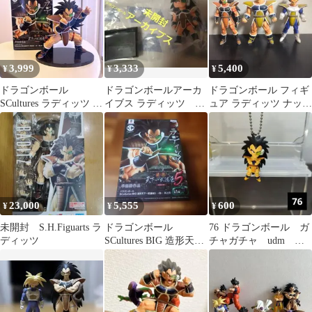
3,999
3,333
5,400
¥
¥
¥
ドラゴンボール
ドラゴンボールアーカ
ドラゴンボール フィギ
SCultures ラディッツ フ
イブス ラディッツ 未
ュア ラディッツ ナッパ
ィギュア 造形天下一武
開封 一番くじ
ベジータ
道会5
23,000
5,555
600
¥
¥
¥
未開封 S.H.Figuarts ラ
ドラゴンボール
76 ドラゴンボール ガ
ディッツ
SCultures BIG 造形天下
チャガチャ udm ラ
一武道会5 ラディッツ
ディッツ