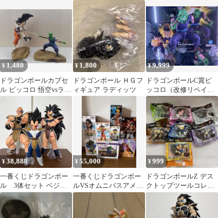
ギュア
1,480
1,800
9,999
¥
¥
¥
ドラゴンボールカプセ
ドラゴンボール ＨＧフ
ドラゴンボールC賞ピ
ル ピッコロ 悟空vsラデ
ィギュア ラディッツ
ッコロ（改修リペイン
ィッツ
ト）＆B賞孫悟飯マス
ターライズ
38,888
55,000
999
¥
¥
¥
一番くじドラゴンボー
一番くじドラゴンボー
ドラゴンボールZ デス
ル 3体セット ベジー
ルVSオムニバスアメイ
クトップツールコレク
タ ナッパ ラディッツ
ジング 未来への決闘
ション 全7種セット
8体セット
第2弾