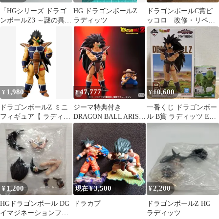
「HGシリーズ ドラゴ
HG ドラゴンボールZ
ドラゴンボールC賞ピ
ンボールZ3 ～謎の異星
ラディッツ
ッコロ 改修・リペイ
人戦士編～」ラディッ
ントマスターライズ
ツ
一番くじ フィギュア
1,980
47,777
10,600
¥
¥
¥
ドラゴンボールZ ミニ
ジーマ特典付き
一番くじ ドラゴンボー
フィギュア【 ラディッ
DRAGON BALL ARISE
ル B賞 ラディッツ E賞
ツ 】☆未開封新品☆絶
ラディッツ＆おじさ
栽培マン フィギュア２
版品☆
ん 最終価格
体セット
1,200
3,500
2,200
¥
現在 ¥
¥
HGドラゴンボール DG
ドラカプ
ドラゴンボールZ HG
イマジネーションフィ
ラディッツ