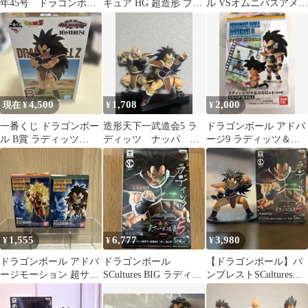
年45号 ドラゴンボー
ギュア HG 超造形 ブル
ル VSオムニバスアメイ
ル/ラディッツ&スカウ
マのカプセルNo.9バイ
ジング A賞、B賞セッ
ター初登場
ク
4,500
1,708
2,000
現在 ¥
¥
¥
一番くじ ドラゴンボー
造形天下一武道会5 ラ
ドラゴンボール アドバ
ル B賞 ラディッツ
ディッツ ナッパ 専
ージ9 ラディッツ＆カ
MASTERLISE
用台座 ※台座のみ
カロット
1,555
6,777
3,980
¥
¥
¥
ドラゴンボール アドバ
ドラゴンボール
【ドラゴンボール】バ
ージモーション 超サイ
SCultures BIG ラディッ
ンプレストSCultures
ヤ人3孫悟空 ラディッ
ツ フィギュア
BIG ラディッツ フィギ
ツ フィギュア
ュア