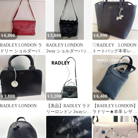
用
ュ
6,000
3,800
6,990
¥
¥
¥
RADLEY LONDON ラ
RADLEY LONDON
♡RADLEY LONDON
ドリー ショルダーバッ
2way ショルダーバッグ
トートバッグ本革レザ
グ 本革 レッド
ブラック
ー舟形A4テリアチャー
ム付きネイビー
3,800
3,200
6,400
¥
¥
¥
RADLEY LONDON
【美品】RADLEY ラド
【RADLEY LONDON】
リーロンドン 2wayショ
ラドリー★本革 レザー
ルダーバッグ 黒 レザ
ショルダーバッグ
ー