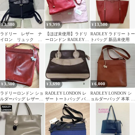
3,380
9,999
13,500
¥
¥
¥
ラドリー レザー ナ
【ほぼ未使用】ラドリ
RADLEY ラドリー トー
イロン リュック バ
ーロンドン RADLEY
トバッグ 新品未使用
ックパック チャー
LONDON ハンドバッグ
ム ケアカード
レッド
3,300
3,690
6,000
¥
¥
¥
ラドリーロンドン ショ
RADLEY LONDON レ
RADLEY LONDON シ
ルダーバッグ レザーワ
ザー トートバッグ バイ
ョルダーバッグ 本革 ブ
インレッド(ボルドー／
カラー
ラウン ★Lサイズ
バーガンディ)