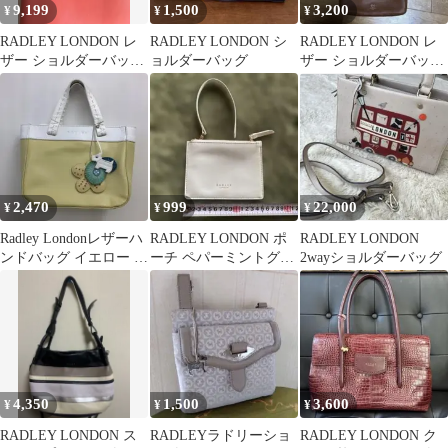
9,199
1,500
3,200
¥
¥
¥
RADLEY LONDON レ
RADLEY LONDON シ
RADLEY LONDON レ
ザー ショルダーバッグ
ョルダーバッグ
ザー ショルダーバッグ
コーラルピンク
ブラウン
2,470
999
22,000
¥
¥
¥
Radley Londonレザーハ
RADLEY LONDON ポ
RADLEY LONDON
ンドバッグ イエロー ホ
ーチ ペパーミントグリ
2wayショルダーバッグ
ワイト チャーム付き
ーン
4,350
1,500
3,600
¥
¥
¥
RADLEY LONDON ス
RADLEYラドリーショ
RADLEY LONDON ク