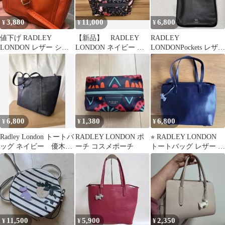
3,880
11,000
6,800
¥
¥
¥
値下げ RADLEY
【新品】 RADLEY
RADLEY
LONDON レザー ショ
LONDON ネイビー 犬
LONDONPockets レザー
ルダーバッグ オレンジ
柄 speckle dog
ショルダーバッグ ブラ
ック
6,800
1,380
6,800
¥
¥
¥
Radley London トートバ
RADLEY LONDON ポ
⭐︎ RADLEY LONDON
ッグ ネイビー 優木ま
ーチ コスメポーチ
トートバッグ レザー 本
おみさんプロデュース
革 舟形 チャーム付き
11,500
5,900
2,350
¥
¥
¥