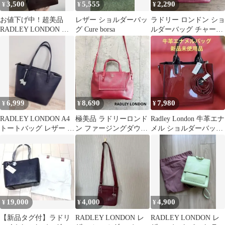
3,500
5,555
2,290
¥
¥
¥
お値下げ中！超美品
レザー ショルダーバッ
ラドリー ロンドン ショ
RADLEY LONDON シ
グ Cure borsa
ルダーバッグ チャーム
ョルダーバッグ
ロゴ 犬 レザー
6,999
8,690
7,980
¥
¥
¥
RADLEY LONDON A4
極美品 ラドリーロンド
Radley London 牛革エナ
トートバッグ レザー 本
ン ファージングダウン
メル ショルダーバッグ
革 チャーム ネイビー
ズ 2way ハンドバッグ
レッド 新品未使用品
赤 革
19,000
4,000
4,900
¥
¥
¥
【新品タグ付】ラドリ
RADLEY LONDON レ
RADLEY LONDON レ