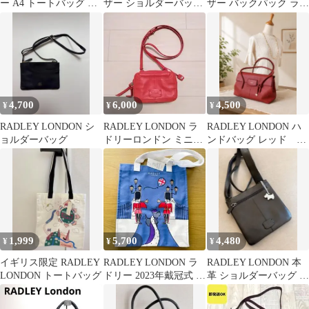
ー A4 トートバッグ 本
ザー ショルダーバッグ
ザー バックパック ライ
革 櫻井淳子モデル ネイ
ボルドー
トグリーン
ビー 濃紺
4,700
6,000
4,500
¥
¥
¥
RADLEY LONDON シ
RADLEY LONDON ラ
RADLEY LONDON ハ
ョルダーバッグ
ドリーロンドン ミニシ
ンドバッグ レッド
ョルダーバッグ 本革 レ
【最終価格】
ッド
1,999
5,700
4,480
¥
¥
¥
イギリス限定 RADLEY
RADLEY LONDON ラ
RADLEY LONDON 本
LONDON トートバッグ
ドリー 2023年戴冠式 限
革 ショルダーバッグ 犬
定 ショルダーバッグ
チャーム