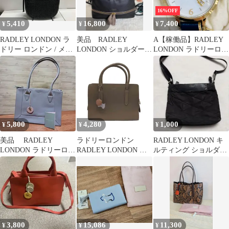
16%OFF
5,410
16,800
7,400
¥
¥
¥
RADLEY LONDON ラ
美品 RADLEY
A【稼働品】RADLEY
ドリー ロンドン / メッ
LONDON ショルダー
LONDON ラドリーロン
シュレザーバッグ / ブ
約（縦24×横33×幅8ｃ
ドン RY21212 クオーツ
ラック
ｍ）
箱付き レディース 腕時
計美品
5,800
4,280
1,000
¥
¥
¥
美品 RADLEY
ラドリーロンドン
RADLEY LONDON キ
LONDON ラドリーロン
RADLEY LONDON チ
ルティング ショルダー
ドン 本革ハンドバッ
ャーム付き レザートー
バッグ ブラック
ク グレー
トバッグ レディース 表
記無
3,800
15,086
11,300
¥
¥
¥