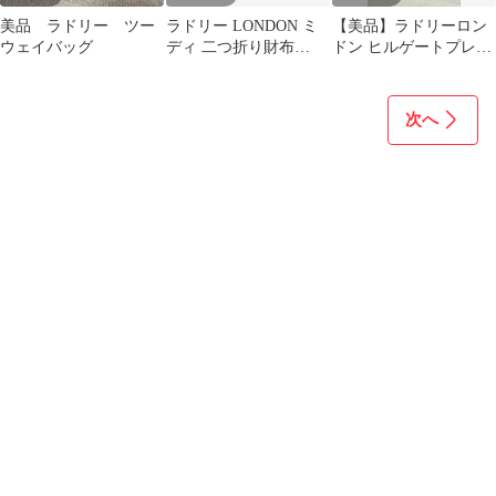
美品 ラドリー ツー
ラドリー LONDON ミ
【美品】ラドリーロン
ウェイバッグ
ディ 二つ折り財布
ドン ヒルゲートプレイ
Heritage Dog Outline ブ
ス トートバッグ パイソ
ルー
ン 大容量
次へ