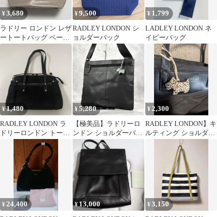
3,680
9,500
1,799
¥
¥
¥
ラドリー ロンドン レザ
RADLEY LONDON シ
LADLEY LONDON ネ
ートートバッグ ベージ
ョルダーバック
イビーバッグ
ュ A4可 肩掛け
RADLEY
1,480
5,280
2,300
¥
¥
¥
RADLEY LONDON ラ
【極美品】ラドリーロ
RADLEY LONDON】キ
ドリーロンドン トート
ンドン ショルダーバッ
ルティング ショルダー
バッグ 黒
グ スコッティドッグチ
バッグ
ャーム ブラック
24,400
13,000
3,150
¥
¥
¥