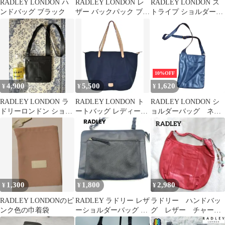
RADLEY LONDON ハ
RADLEY LONDON レ
RADLEY LONDON ス
ンドバッグ ブラック
ザー バックパック ブラ
トライプ ショルダー
ック
stripe ボーダー 本革
10%OFF
4,900
5,500
1,620
¥
¥
¥
RADLEY LONDON ラ
RADLEY LONDON ト
RADLEY LONDON シ
ドリーロンドン ショル
ートバッグ レディース
ョルダーバッグ ネイ
ダーバッグ 黒
【古着】【中古】【送
ビー レザー
料無料】
1,300
1,800
2,980
¥
¥
¥
RADLEY LONDONのピ
RADLEY ラドリー レザ
ラドリー ハンドバッ
ンク色の巾着袋
ーショルダーバッグ ブ
グ レザー チャー
ラック
ム 犬 ロンドン ワ