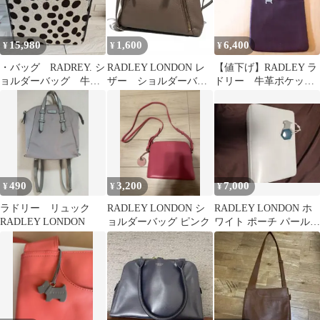
15,980
1,600
6,400
¥
¥
¥
・バッグ RADREY. シ
RADLEY LONDON レ
【値下げ】RADLEY ラ
ョルダーバッグ 牛革
ザー ショルダーバッ
ドリー 牛革ポケット
&ハラコ
グ グレージュ
バッグ ショルダーバ
ッグ
490
3,200
7,000
¥
¥
¥
ラドリー リュック
RADLEY LONDON シ
RADLEY LONDON ホ
RADLEY LONDON
ョルダーバッグ ピンク
ワイト ポーチ パールス
トラップ