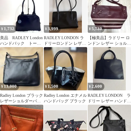
1,732
3,999
5,780
¥
¥
¥
美品 RADLEY London
RADLEY LONDON ラ
【極美品】ラドリー ロ
ハンドバック トート
ドリーロンドン レザー
ンドン レザー ショルダ
バッグ シグネチャ
トートバッグ ブラック
ーバッグ ボルドー スト
ー 青
ライプ
13,000
1,500
2,600
¥
¥
¥
Radley London ブラック
Radley London エナメル
RADLEY LONDON ラ
レザーショルダーバッ
ハンドバッグ ブラック
ドリー レザー ハンドバ
グ
ッグ 2WAY 紺