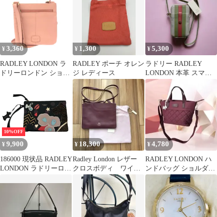
3,360
1,300
5,300
¥
¥
¥
RADLEY LONDON ラ
RADLEY ポーチ オレン
ラドリー RADLEY
ドリーロンドン ショル
ジ レディース
LONDON 本革 スマホ
ダーバッグ レザー ピン
ショルダーポーチ
ク レディース /
240001174198
10%OFF
9,900
18,300
4,780
¥
¥
¥
186000 現状品 RADLEY
Radley London レザー
RADLEY LONDON ハ
LONDON ラドリーロン
クロスボディ ワイン
ンドバッグ ショルダー
ドン クラッチバッグ
レッド
2way レッド
ポーチ レディース