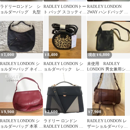
ラドリーロンドン シ
RADLEY LONDONトー
RADLEY LONDON
ョルダーバッグ 丸型
ト バッグ スコッティド
2WAY ハンドバッグ シ
ッグ A4レッド 舟形
ョルダー
1,000
8,400
6,800
¥
¥
現在 ¥
RADLEY LONDON シ
RADLEY LONDON シ
未使用 RADLEY
ョルダーバッグ ネイビ
ョルダーバック レオ
LONDON 男女兼用ショ
ー
パード
ルダーバッグ ネイビ
ー 本革
9,900
2,600
7,900
¥
¥
¥
RADLEY LONDON シ
ラドリー ロンドン
RADLEY LONDON レ
ョルダーバッグ 本革 レ
RADLEY LONDON ハ
ザーショルダーバッグ