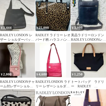
ンショルダー ホーボ
ー
3,444
25,000
3,999
¥
¥
¥
RADLEY LONDON レ
RADLEY ラドリー レオ
美品ラドリーロンドン
ザー ショルダーバッグ
パード柄 ハラコ ハンド
RADLEY LONDONレザ
ブラック
バッグ
ーショルダーバッグ紺
ネイビー縦
2,000
4,680
1,250
¥
¥
¥
RADLEY LONDONチャ
RADLEYLONDON ラド
トートバッグ ラドリ
ーム付レザーショルダ
リー レザーショルダー
ー RADLEY
ーバッグ
バッグ ピンク 犬チャー
LONDON トートバッ
ム
グ ネイビー