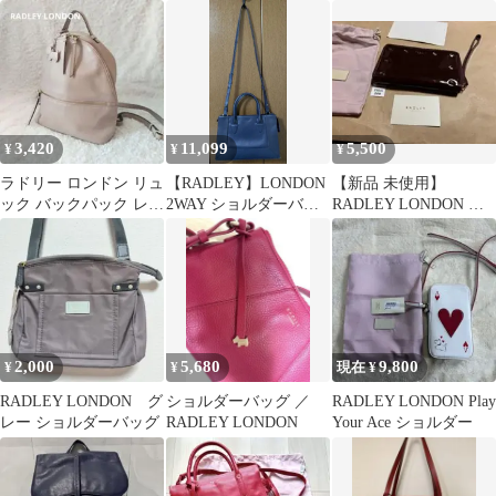
ザー 赤 レッド ボルド
ンドバッグ ショルダー
ブラウン 保存袋付き 本
ー
バッグ 2way レザー 紺
革
ネイビー /AN11
3,420
11,099
5,500
¥
¥
¥
ラドリー ロンドン リュ
【RADLEY】LONDON
【新品 未使用】
ック バックパック レザ
2WAY ショルダーバッ
RADLEY LONDON ラ
ー 革 ピンク ベージュ
グ ネイビー＆専用袋付
ドリー 長財布 スコッチ
き
テリア 茶
2,000
5,680
9,800
¥
¥
現在 ¥
RADLEY LONDON グ
ショルダーバッグ ／
RADLEY LONDON Play
レー ショルダーバッグ
RADLEY LONDON
Your Ace ショルダー