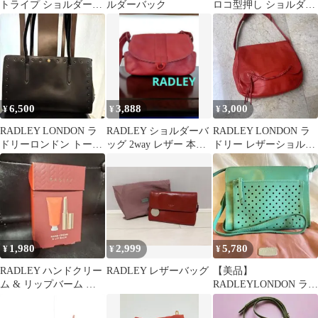
トライプ ショルダーバ
ルダーバック
ロコ型押し ショルダー
ッグ
バッグ
6,500
3,888
3,000
¥
¥
¥
RADLEY LONDON ラ
RADLEY ショルダーバ
RADLEY LONDON ラ
ドリーロンドン トート
ッグ 2way レザー 本革
ドリー レザーショルダ
バッグ 黒
赤 レッド オレンジ
ーバッグ オレンジ
赤 犬
1,980
2,999
5,780
¥
¥
¥
RADLEY ハンドクリー
RADLEY レザーバッグ
【美品】
ム & リップバーム セ
RADLEYLONDON ラド
ット
リー ショルダーバッグ
グリーン