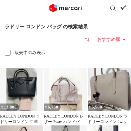
ラドリー ロンドン バッグ の検索結果
並び替え
販売中のみ表示
13,800
6,750
6,500
¥
¥
¥
RADLEY LONDON ラ
RADLEY LONDON レ
RADLEY LONDON ラ
ドリーロンドン 牛革
ザー 2way ハンドバッ
ドリーロンドン 2way
2wayバッグ 新品・未使
グ ショルダー ピンク
トートバッグ グレージ