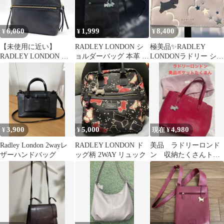
6,060
1,999
8,400
¥
¥
¥
【未使用に近い】
RADLEY LONDON シ
極美品✨RADLEY
RADLEY LONDON ラ
ョルダーバッグ 本革 黒
LONDONラドリー ショ
ドリーロンドン リュッ
色
ルダー バッグ 限定デザ
ク 黒
イン♪
3,900
5,000
4,980
¥
¥
現在 ¥
Radley London 2wayレ
RADLEY LONDON ド
美品 ラドリーロンド
ザーハンドバッグ
ッグ柄 2WAY リュック
ン 収納たくさんトー
トバッグ