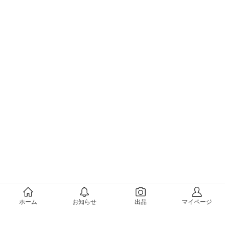
メルカリについて
ホーム
お知らせ
出品
マイページ
会社概要（運営会社）
採用情報