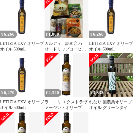
6,266
1,800
6,266
¥
¥
¥
LETIZIA EXV オリーブ
カルディ 詰め合わ
LETIZIA EXV オリーブ
オイル 500mL
せ ドリップコーヒ
オイル 500mL
ー カレー オリーブ
オイル スパイス
6,270
2,320
3,333
¥
¥
¥
LETIZIA EXV オリーブ
ラニエリ エクストラヴ
れなり 無農薬オリーブ
オイル 500mL
ァージン・オリーブオ
オイル グリーンタイプ
イル 250ml
500ml