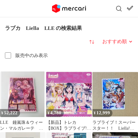
ラブカ Liella LLE の検索結果
並び替え
販売中のみ表示
52,222
4,780
12,999
¥
¥
¥
LLE 鐘嵐珠＆ウィー
【新品】トレカ
ラブライブ！スーパー
ン・マルガレーテ ラ
【BOX】ラブライブ!シ
スター！！ Liella!
ブカ MELLOW
リーズ オフィシャルカ
ラブカ LLE