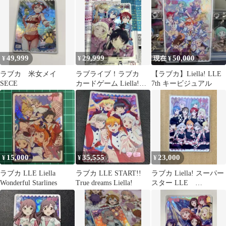
MOMENT
ードゲーム ブースター
パック MELLOW
MOMENT
49,999
29,999
50,000
¥
¥
現在 ¥
ラブカ 米女メイ
ラブライブ！ラブカ
【ラブカ】Liella! LLE
SECE
カードゲーム Liella!
7th キービジュアル
Song for All
15,000
35,555
23,000
¥
¥
¥
ラブカ LLE Liella
ラブカ LLE START!!
ラブカ Liella! スーパー
Wonderful Starlines
True dreams Liella!
スター LLE
SAPPHIRE MOON