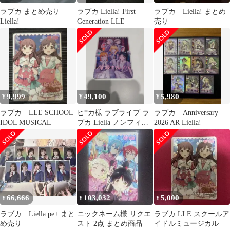
ラブカ まとめ売り
ラブカ Liella! First
ラブカ Liella! まとめ
Liella!
Generation LLE
売り
9,999
49,100
5,980
¥
¥
¥
ラブカ LLE SCHOOL
ヒ*カ様 ラブライブ ラ
ラブカ Anniversary
IDOL MUSICAL
ブカ Liella ノンフィク
2026 AR Liella!
ション LLE
66,666
103,032
5,000
¥
¥
¥
ラブカ Liella pe+ まと
ニックネーム様 リクエ
ラブカ LLE スクールア
め売り
スト 2点 まとめ商品
イドルミュージカル