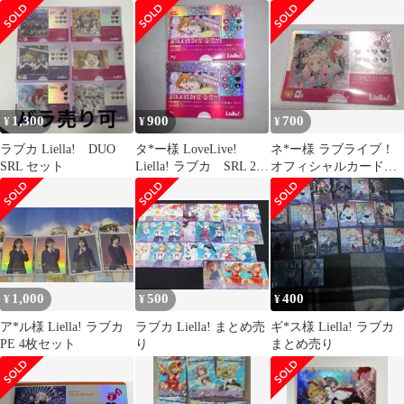
1,300
900
700
¥
¥
¥
ラブカ Liella! DUO
タ*ー様 LoveLive!
ネ*ー様 ラブライブ！
SRL セット
Liella! ラブカ SRL 2枚
オフィシャルカードゲ
セット
ーム ラブカ
1,000
500
400
¥
¥
¥
ア*ル様 Liella! ラブカ
ラブカ Liella! まとめ売
ギ*ス様 Liella! ラブカ
PE 4枚セット
り
まとめ売り