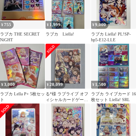
755
1,999
9,000
¥
¥
¥
ラブカ THE SECRET
ラブカ Liella!
ラブカ Liella! PL!SP-
NiGHT
bp5-E12-LLE
3,000
20,099
1,500
¥
¥
¥
ラブカ Lella P+ 5枚セッ
る*様 ラブライブ オフ
ラブカ ライブカード 16
ト
ィシャルカードゲーム
枚セット Liella! SRL
ラブカ LLE Aqours