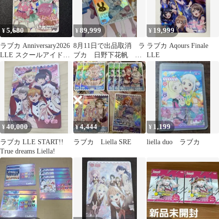
5,680
89,999
19,999
¥
¥
¥
ラブカ Anniversary2026
8月11日で出品取消 ラ
ラブカ Aqours Finale
LLE スクールアイドル
ブカ 日野下花帆
LLE
ミュージカル
SECE
40,000
4,444
1,199
¥
¥
¥
ラブカ LLE START!!
ラブカ Liella SRE
liella duo ラブカ
True dreams Liella!