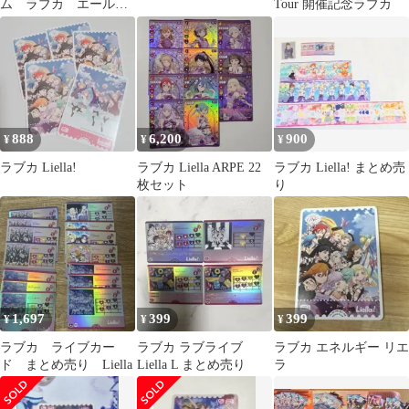
ム ラブカ エール
Tour 開催記念ラブカ
SP-pb2-E17-LLE
888
6,200
900
¥
¥
¥
ラブカ Liella!
ラブカ Liella ARPE 22
ラブカ Liella! まとめ売
枚セット
り
1,697
399
399
¥
¥
¥
ラブカ ライブカー
ラブカ ラブライブ
ラブカ エネルギー リエ
ド まとめ売り Liella
Liella L まとめ売り
ラ