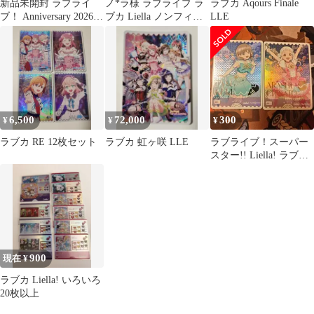
新品未開封 ラブライ
ノ*ラ様 ラブライブ ラ
ラブカ Aqours Finale
ブ！ Anniversary 2026
ブカ Liella ノンフィク
LLE
新品 9box
ション LLE
6,500
72,000
300
¥
¥
¥
ラブカ RE 12枚セット
ラブカ 虹ヶ咲 LLE
ラブライブ！スーパー
スター!! Liella! ラブ
カ PE 2枚セット
900
現在 ¥
ラブカ Liella! いろいろ
20枚以上