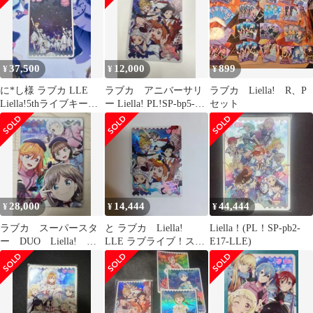
37,500
12,000
899
¥
¥
¥
に*し様 ラブカ LLE
ラブカ アニバーサリ
ラブカ Liella! R、P
Liella!5thライブキービ
ー Liella! PL!SP-bp5-
セット
ジュアル
E12-LLE
28,000
14,444
44,444
¥
¥
¥
ラブカ スーパースタ
と ラブカ Liella!
Liella！(PL！SP-pb2-
ー DUO Liella!
LLE ラブライブ！スー
E17-LLE)
LLE
パースター