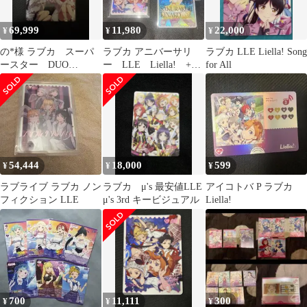
69,999
11,980
22,000
¥
¥
¥
の*様 ラブカ スーパ
ラブカ アニバーサリ
ラブカ LLE Liella! Song
ースター DUO
ー LLE Liella! +お
for All
Liella! LLE 始まりは
まけPE
君の空
54,444
18,000
599
¥
¥
¥
ラブライブ ラブカ ノン
ラブカ μ's 最安値LLE
アイコトバ P ラブカ
フィクション LLE
μ's 3rd キービジュアル
Liella!
700
11,111
300
¥
¥
¥