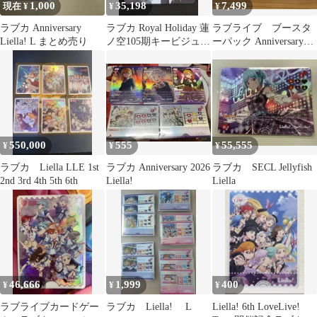
1,000
35,198
7,499
現在 ¥
¥
¥
ラブカ Anniversary
ラブカ Royal Holiday 蓮
ラブライブ ブースタ
Liella! L まとめ売り
ノ空105期キービジュア
ーパック Anniversary
ル LLE
2026 BOX2個セット
550,000
555
55,555
¥
¥
¥
ラブカ Liella LLE 1st
ラブカ Anniversary 2026
ラブカ SECL Jellyfish
2nd 3rd 4th 5th 6th
Liella!
Liella
46,666
1,999
400
¥
¥
¥
ラブライブカードゲー
ラブカ Liella! L
Liella! 6th LoveLive!