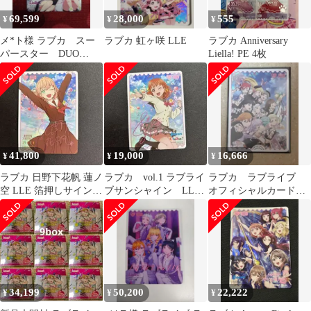
69,599
28,000
555
¥
¥
¥
メ*ト様 ラブカ スー
ラブカ 虹ヶ咲 LLE
ラブカ Anniversary
パースター DUO
Liella! PE 4枚
Liella! LLE 始まりは
君の空
41,800
19,000
16,666
¥
¥
¥
ラブカ 日野下花帆 蓮ノ
ラブカ vol.1 ラブライ
ラブカ ラブライブ
空 LLE 箔押しサイン
ブサンシャイン LLE
オフィシャルカードゲ
ピンク
高海千歌
ーム LLE Liella 6thラ
イブ
34,199
50,200
22,222
¥
¥
¥