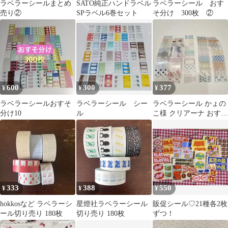
ラベラーシールまとめ
SATO純正ハンドラベル
ラベラーシール おす
売り②
SPラベル6巻セット
そ分け 300枚 ②
600
300
377
¥
¥
¥
ラベラーシールおすそ
ラベラーシール シー
ラベラーシール かょの
分け10
ル
こ様 クリアーナ おすそ
わけ 50種×2セット 100
枚
333
388
550
¥
¥
¥
hokkosなど ラベラーシ
星燈社ラベラーシール
販促シール♡21種各2枚
ール切り売り 180枚
切り売り 180枚
ずつ！