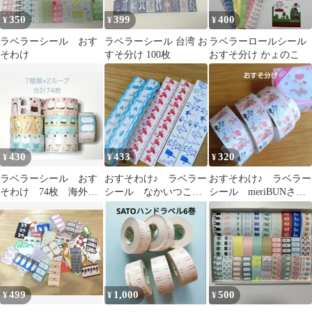
350
399
400
¥
¥
¥
ラベラーシール おす
ラベラーシール 台湾 お
ラベラーロールシール
そわけ
すそ分け 100枚
おすそ分け かょのこ
430
433
320
¥
¥
¥
ラベラーシール おす
おすそわけ♪ ラベラー
おすそわけ♪ ラベラー
そわけ 74枚 海外作
シール なかいつこさ
シール meriBUNさ
家 SKYCOFFEE
ん 3種類 132枚
ん 96枚
499
1,000
500
¥
¥
¥