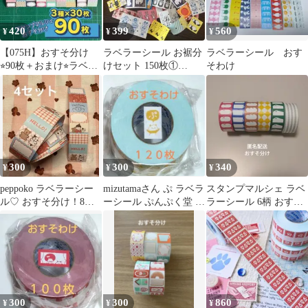
420
399
560
¥
¥
¥
【075H】おすそ分け
ラベラーシール お裾分
ラベラーシール おす
⭐︎90枚＋おまけ⭐︎ラベラ
けセット 150枚①
そわけ
ーロールシール
mizutama パンダファク
トリー
300
300
340
¥
¥
¥
peppoko ラベラーシー
mizutamaさん ぷ ラベラ
スタンプマルシェ ラベ
ル♡ おすそ分け！8
ーシール ぷんぷく堂 お
ラーシール 6柄 おすそ
柄 4セット
すそ分け １２０枚
分け
300
300
860
¥
¥
¥