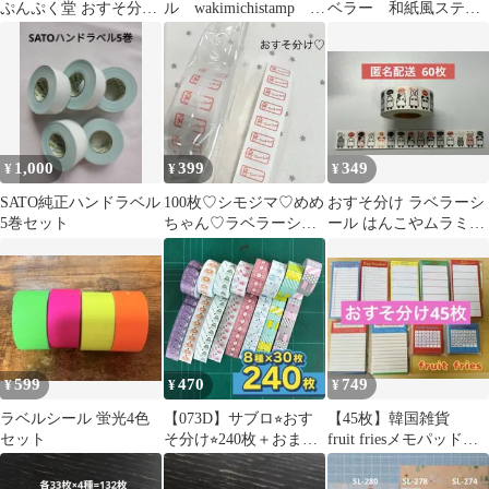
ぷんぷく堂 おすそ分け
ル wakimichistamp ポ
ベラー 和紙風ステッ
１００枚
ストマン 120枚
カー オフィーリア
非売品
1,000
399
349
¥
¥
¥
SATO純正ハンドラベル
100枚♡シモジマ♡めめ
おすそ分け ラベラーシ
5巻セット
ちゃん♡ラベラーシー
ール はんこやムラミン
ル おすそ分け♡
60枚 メジェド アニマル
お試し
599
470
749
¥
¥
¥
ラベルシール 蛍光4色
【073D】サブロ⭐︎おす
【45枚】韓国雑貨
セット
そ分け⭐︎240枚＋おまけ
fruit friesメモパッドセ
⭐︎ラベラーロールシール
ット【全9種×各5枚】