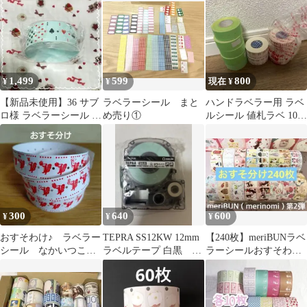
1,499
599
800
¥
¥
現在 ¥
【新品未使用】36 サブ
ラベラーシール まと
ハンドラベラー用 ラベ
ロ様 ラベラーシール ト
め売り①
ルシール 値札ラベ 10巻
ランプ
セット
300
640
600
¥
¥
¥
おすそわけ♪ ラベラー
TEPRA SS12KW 12mm
【240枚】meriBUNラベ
シール なかいつこさ
ラベルテープ 白黒 強
ラーシールおすそわけ
ん リス 88枚
粘着
【16柄×各15枚】