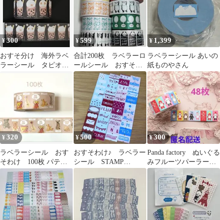
300
599
1,399
¥
¥
¥
おすそ分け 海外ラベ
合計200枚 ラベラーロ
ラベラーシール あいの
ラーシール タピオカ
ールシール おすそ分
紙ものやさん
ミルクティー アヒ
け
ル 60枚
320
500
300
¥
¥
¥
ラベラーシール おす
おすそわけ♪ ラベラー
Panda factory ぬいぐる
そわけ 100枚 パティ
シール STAMP
みフルーツパーラー
シエハリネズミ
MARCHEさん 4種類
ラベラー おすそ分け