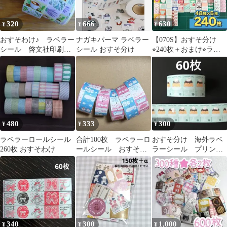
320
666
630
¥
¥
¥
おすそわけ♪ ラベラー
ナガキパーマ ラベラー
【070S】おすそ分け
シール 啓文社印刷さ
シール おすそ分け
⭐︎240枚＋おまけ⭐︎ラベ
ん 96枚
ラーロールシール
480
333
300
¥
¥
¥
ラベラーロールシール
合計100枚 ラベラーロ
おすそ分け 海外ラベ
260枚 おすそわけ
ールシール おすそ分
ラーシール プリンダ
け
ック 60枚
340
300
1,000
¥
¥
¥