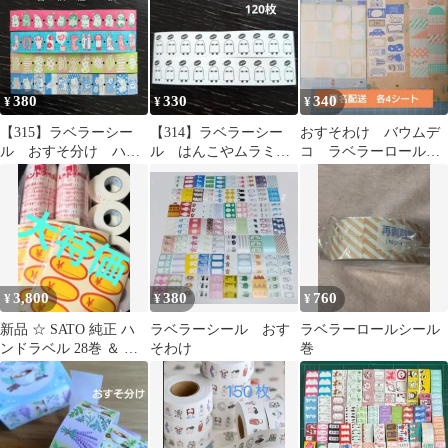
380
330
340
¥
¥
¥
【315】ラベラーシー
【314】ラベラーシー
おすそわけ バウムデ
ル おすそ分け ハミ
ル はんこやムラミン
コ ラベラーロールシ
ダシhanco 4種 132枚
Hello 120枚
ール 3種
3,800
380
760
¥
¥
¥
新品 ☆ SATO 純正 ハ
ラベラーシール おす
ラベラーロールシール
ンドラベル 28巻 ＆ バ
そわけ
巻
ナナシール 3袋 セット