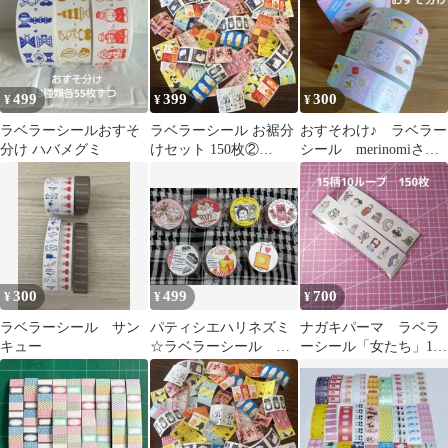
499
399
300
¥
¥
¥
ラベラーシールおすそ
ラベラーシール お裾分
おすそわけ♪ ラベラー
分け ハバメグミ
けセット 150枚②
シール merinomiさ
mizutama パンダファク
ん 50枚
トリー
300
499
700
¥
¥
¥
ラベラーシール サン
パティシエハリネズミ
ナガキパーマ ラベラ
キュー
☆ラベラーシール お
ーシール「女たち」15
すそわけ
柄10ループ 150枚