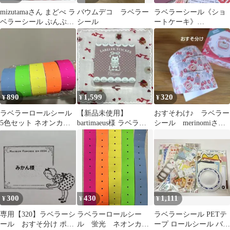
mizutamaさん まどべ ラ
バウムデコ ラベラー
ラベラーシール《ショ
ベラーシール ぷんぷく
シール
ートケーキ》
堂 おすそわけ １００枚
（650yen）
890
1,599
320
¥
¥
¥
ラベラーロールシール
【新品未使用】
おすそわけ♪ ラベラー
5色セット ネオンカラ
bartimaeus様 ラベラー
シール merinomiさ
ー 蛍光 無地
シール 猫
ん いちご 96枚
300
430
1,111
¥
¥
¥
専用【320】ラベラーシ
ラベラーロールシー
ラベラーシール PETテ
ール おすそ分け ポス
ル 蛍光 ネオンカラ
ープ ロールシール バラ