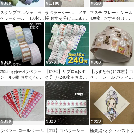
300
1,100
550
¥
¥
¥
スタンプマルシェ ラ
ラベラーシール メモ
マステ フレークシール
ベラーシール 150枚
帳 おすそ分け meribun
400枚‼️ おすそ分け 封
おすそわけ STAMP
merinomi メリブン①
緘 ハンドメイド 大容量
MARCHE
‼️
300
570
300
¥
¥
¥
2955·ayyjewelラベラー
【072C】サブロ⭐︎おす
【おすそ分け120枚】ラ
シール6種·おすそわけ
そ分け⭐︎240枚＋おまけ
ベラーシール パティシ
♡定形郵便
⭐︎ラベラーロールシール
エハリネズミ 新作 テデ
ィベア
398
330
999
¥
¥
¥
ラベラー ロール シール
【319】ラベラーシー
極楽湯×オクトパストラ