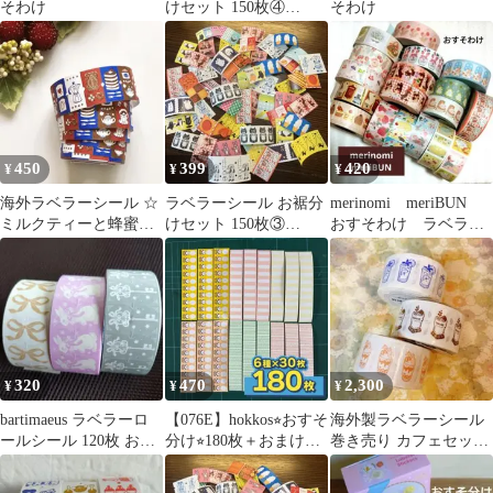
そわけ
けセット 150枚④
そわけ
mizutama パンダファク
トリー
450
399
420
¥
¥
¥
海外ラベラーシール ☆
ラベラーシール お裾分
merinomi meriBUN
ミルクティーと蜂蜜
けセット 150枚③
おすそわけ ラベラー
100枚 ☆ OURS
mizutama パンダファク
シールセット ロール
トリー
シール
320
470
2,300
¥
¥
¥
bartimaeus ラベラーロ
【076E】hokkos⭐︎おすそ
海外製ラベラーシール
ールシール 120枚 おす
分け⭐︎180枚＋おまけ⭐︎
巻き売り カフェセット
そわけ
ラベラーロールシール
ステッカー