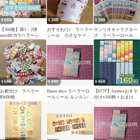
680
300
300
¥
¥
¥
【304枚】第1・2弾
おすそわけ♪ ラベラー
サンリオキャラクター
meriBUNラベラーシー
シール 小さなケーキ
ズ ラベラーロールシ
ル16種×10枚・16種×9
屋さん祝 merinomiさ
ール 切り売り
枚
ん 50枚
600
400
460
¥
¥
¥
お裾分け ラベラー
Baum deco ラベラーロ
【077F】forme⭐︎おすそ
約600枚
ールシール ルンルン/シ
分け⭐︎160枚＋おまけ⭐︎
ュガーピンク 300枚
ラベラーロールシール