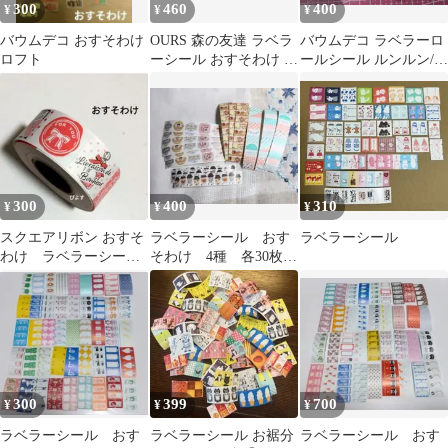
300
460
400
¥
¥
¥
バウムデコ おすそわけ
OURS 森の友達 ラベラ
バウムデコ ラベラーロ
ロフト
ーシール おすそわけ ロ
ールシール ルンルン/シ
ールメモ
ュガーピンク 300枚
300
400
310
¥
¥
¥
スクエアリボン おすそ
ラベラーシール おす
ラベラーシール
わけ ラベラーシー
そわけ 4種 各30枚
ル 50枚 ラベラーロ
合計120枚
ールシール
300
399
700
¥
¥
¥
ラベラーシール おす
ラベラーシール お裾分
ラベラーシール おす