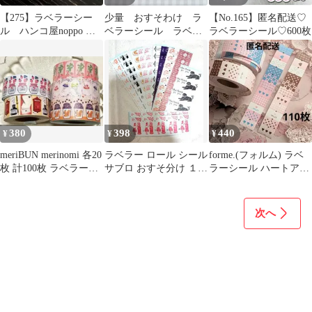
【275】ラベラーシー
少量 おすそわけ ラ
【No.165】匿名配送♡
ル ハンコ屋noppo ス
ベラーシール ラベラ
ラベラーシール♡600枚
クエア リボン 60枚
ーロールシール 150枚
＋α
380
398
440
¥
¥
¥
meriBUN merinomi 各20
ラベラー ロール シール
forme.(フォルム) ラベ
枚 計100枚 ラベラーシ
サブロ おすそ分け １０
ラーシール ハートアソ
ール
０枚
ート 2種類 おすそ分
け
次へ