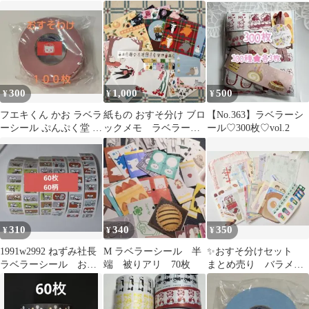
トマン 120枚
ー
メモ メモ帳 まとめ売り
300
1,000
500
¥
¥
¥
フエキくん かお ラベラ
紙もの おすそ分け ブロ
【No.363】ラベラーシ
ーシール ぷんぷく堂 お
ックメモ ラベラーロ
ール♡300枚♡vol.2
すそ分け １００枚
ールシール 国内作家
さんメイン
310
340
350
¥
¥
¥
1991w2992 ねずみ社長
M ラベラーシール 半
✨おすそ分けセット
ラベラーシール おす
端 被りアリ 70枚
まとめ売り バラメ
そ分けeveryday 台湾
モ シール ラベラー
シール no.86