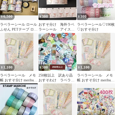
6,500
300
300
¥
¥
¥
ラベラーシール ロール
おすそ分け 海外ラベ
ラベラーシール♡190枚
ふせん PETテープ ロー
ラーシール アイスク
♡おすそ分け
ルシール 23巻 まとめ売
リーム アヒル 60枚
り
1,100
300
1,100
¥
¥
¥
ラベラーシール メモ
250枚以上 訳あり品
ラベラーシール メモ
帳 おすそ分け meribun
おすそわけ ラベラー
帳 おすそ分け meribun
merinomi メリブン②
シール ロールシール
merinomi メリブン③