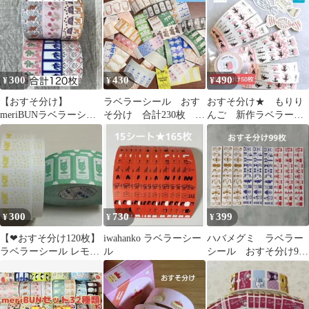
300
430
490
¥
¥
¥
【おすそ分け】
ラベラーシール おす
おすそ分け★ もりり
meriBUNラベラーシー
そ分け 合計230枚 46
んご 新作ラベラーシ
ル 6種類各20枚 合計120
種 各5枚 シール 文
ール 大人気 キャン
枚
房具
ディーダイカットメモ
300
730
399
¥
¥
¥
【‪‪❤︎おすそ分け120枚】
iwahanko ラベラーシー
ハバメグミ ラベラー
ラベラーシール レモン
ル
シール おすそ分け99
スカッシュ ＆ クリーム
枚
ソーダ