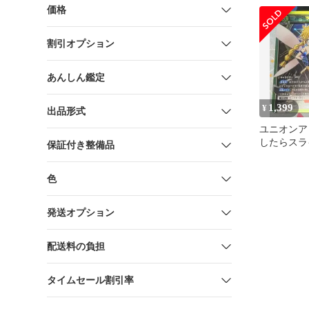
価格
割引オプション
あんしん鑑定
1,399
¥
出品形式
ユニオンア
したらスラ
保証付き整備品
件 ラミリ
色
発送オプション
配送料の負担
タイムセール割引率