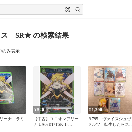
ス SR★ の検索結果
中のみ表示
520
1,200
¥
¥
リーナ ラミ
【中古】ユニオンアリー
Ｂ795 ヴァイスシュヴ
ナ UA07BT/TSK-1-
ァルツ 転生したらス
088[SR]：(キラ)ラミリス
イムだった件 転すら