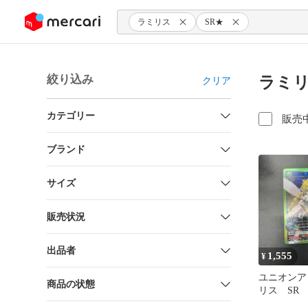
ンツにスキップ
ラミリス
SR★
絞り込み
ラミリ
クリア
カテゴリー
販売
ブランド
サイズ
販売状況
出品者
1,555
¥
ユニオンア
商品の状態
リス SR