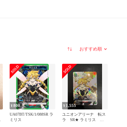
並び替え
800
1,555
¥
¥
UA07BT/TSK/1/088SR ラ
ユニオンアリーナ 転ス
ラ
ミリス
ラ SR★ ラミリス パ
ラレル