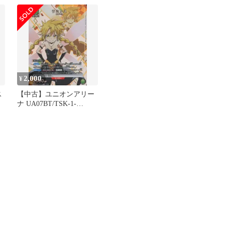
2,000
¥
ス
【中古】ユニオンアリー
ナ UA07BT/TSK-1-
088[SR★]：(キラ)ラミリ
ス