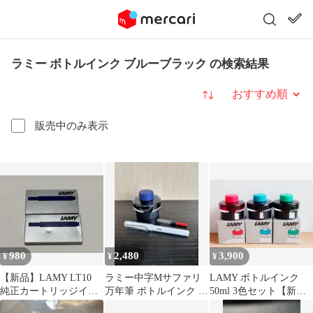
ラミー ボトルインク ブルーブラック の検索結果
並び替え
販売中のみ表示
980
2,480
3,900
¥
¥
¥
【新品】LAMY LT10
ラミー中字Mサファリ
LAMY ボトルインク
純正カートリッジイン
万年筆 ボトルインク ブ
50ml 3色セット【新品
ク 10本 ブルーブラック
ルーブラック コンバ
未使用】