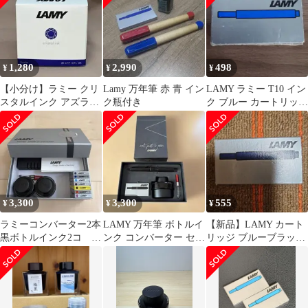
1,280
2,990
498
¥
¥
¥
【小分け】ラミー クリ
Lamy 万年筆 赤 青 イン
LAMY ラミー T10 イン
スタルインク アズライ
ク瓶付き
ク ブルー カートリッジ
ト 5ml
（5本入り）
3,300
3,300
555
¥
¥
¥
ラミーコンバーター2本
LAMY 万年筆 ボトルイ
【新品】LAMY カート
黒ボトルインク2コ ラ
ンク コンバーター セッ
リッジ ブルーブラック
ミー万年筆赤 イン
ト
5本入
ク色々