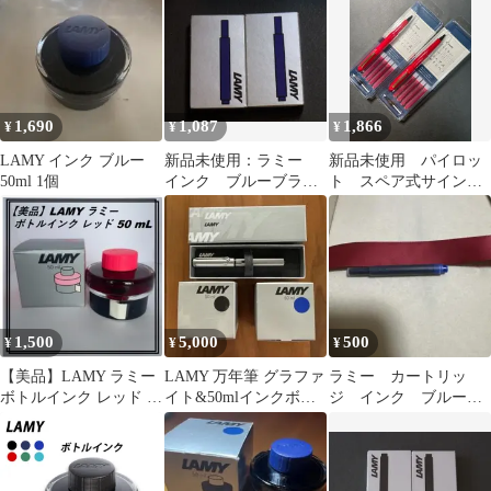
ーター付き
1,690
1,087
1,866
¥
¥
¥
LAMY インク ブルー
新品未使用：ラミー
新品未使用 パイロッ
50ml 1個
インク ブルーブラッ
ト スペア式サインペ
ク2箱 #0126
ン 2本セット メルカ
リ便
1,500
5,000
500
¥
¥
¥
【美品】LAMY ラミー
LAMY 万年筆 グラファ
ラミー カートリッ
ボトルインク レッド 50
イト&50mlインクボト
ジ インク ブルーブ
mL LT52RD
ル
ラック