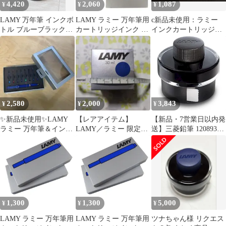
4,420
2,060
1,087
¥
¥
¥
LAMY 万年筆 インクボ
LAMY ラミー 万年筆用
c新品未使用：ラミー
トル ブルーブラック
カートリッジインク ブ
インクカートリッジ
50ml
ルーブラック 1箱5本入
ブルー2箱
り×3箱セット
LT10BLBK 並行輸入品
2,580
2,000
3,843
¥
¥
¥
✨新品未使用✨LAMY
【レアアイテム】
【新品・7営業日以内発
ラミー 万年筆＆インク
LAMY／ラミー 限定サ
送】三菱鉛筆 1208931
カートリッジ セット 高
イズインク☆ノベルテ
ラミー ボトルインク ブ
級筆記具
ィ
ラック LT52BK 正規輸
入品【沖縄離島販売不
可】
1,300
1,300
5,000
¥
¥
¥
LAMY ラミー 万年筆用
LAMY ラミー 万年筆用
ツナちゃん様 リクエス