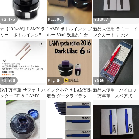
2,475
1,500
1,087
¥
¥
¥
☆【10％off】LAMY ラ
LAMY ボトルインク ブ
新品未使用 ラミー イ
ミー ボトルインク50
ルー 50ml 残量約半分
ンクカートリッジ ブ
ｍｌ 全6色 ボトルイ
ラック2箱
ンク LT52
3,500
1,300
966
¥
¥
¥
IWI 万年筆 サファリ ハ
インク小分け LAMY 限
新品未使用 パイロッ
ンター EF ＆ LAMY ボ
定色 ダークライラック
ト万年筆 スペア式サ
トルインクセット
約6㎖
インペン赤色軸