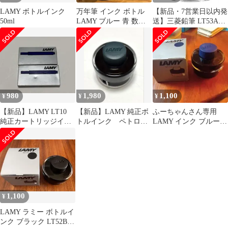
LAMY ボトルインク
万年筆 インク ボトル
【新品・7営業日以内発
50ml
LAMY ブルー 青 数回
送】三菱鉛筆 LT53AG
使用
ラミー ボトルインク ク
リスタル アゲート 正規
輸入品【沖縄離島販売
不可】
980
1,980
1,100
¥
¥
¥
【新品】LAMY LT10
【新品】LAMY 純正ボ
ふーちゃんさん専用
純正カートリッジイン
トルインク ペトロー
LAMY インク ブルー
ク 10本 ブルーブラック
ル LT52PT サファリ
50ml 1個
等
1,100
¥
LAMY ラミー ボトルイ
ンク ブラック LT52BK