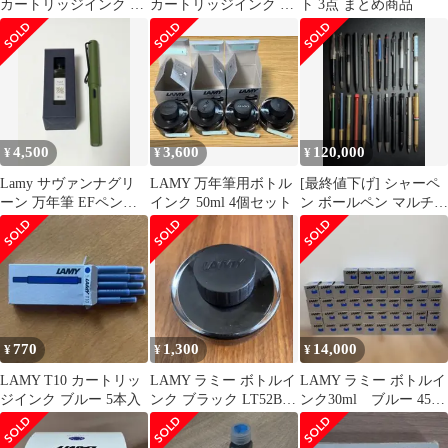
カートリッジインク ブ
カートリッジインク ブ
ト 3点 まとめ商品
ルー 1箱5本入り×2箱セ
ルー 1箱5本入り×2箱セ
ット LT10BL [並行輸入
ット LT10BL [並行輸入
品]
品]
4,500
3,600
120,000
¥
¥
¥
Lamy サヴァンナグリ
LAMY 万年筆用ボトル
[最終値下げ] シャーペ
ーン 万年筆 EFペン
インク 50ml 4個セット
ン ボールペン マルチペ
カキモリインク
ン まとめ売り
770
1,300
14,000
¥
¥
¥
LAMY T10 カートリッ
LAMY ラミー ボトルイ
LAMY ラミー ボトルイ
ジインク ブルー 5本入
ンク ブラック LT52BK
ンク30ml ブルー 45個
50ml
セット