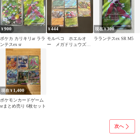
900
444
300
¥
¥
現在 ¥
ポケカ カリキリar ララ
モルペコ ホエルオ
ラランテスex SR M5
ンテスex sr
ー メガドリュウズ
ラムパルド ラランテ
ス ex rr
1,400
現在 ¥
ポケモンカードゲーム
srまとめ売り 6枚セット
次へ