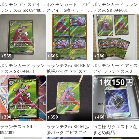
ポケモン アビスアイ ラ
ポケモンカード アビ
ポケモンカード ララン
ランテスex SR 094/081
スアイ 5枚セット
テスex SR 094/081
RR AR3枚セット
SR1枚、AR1枚、RR3
枚 全てキラ
555
666
780
¥
¥
¥
ポケモンカード ララン
ラランテスex SR RR M
ポケモンカード アビス
テスex SR 094/081
拡張パック アビスアイ
アイ ラランテスex 2枚
キラ 004/081
SR +3枚RR
300
350
460
¥
¥
¥
ラランテスex SR
ラランテスex SR M 拡
ぺこ様 リクエスト 3点
094/081
張パック アビスアイ キ
まとめ商品
ラ 094/081