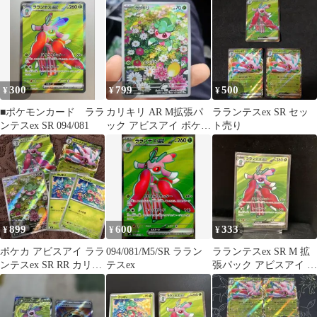
300
799
500
¥
¥
¥
■ポケモンカード ララ
カリキリ AR M拡張パ
ラランテスex SR セッ
ンテスex SR 094/081
ック アビスアイ ポケモ
ト売り
ンカード ラランテスex
SR
899
600
333
¥
¥
¥
ポケカ アビスアイ ララ
094/081/M5/SR ララン
ラランテスex SR M 拡
ンテスex SR RR カリキ
テスex
張パック アビスアイ キ
リ AR
ラ 094/081