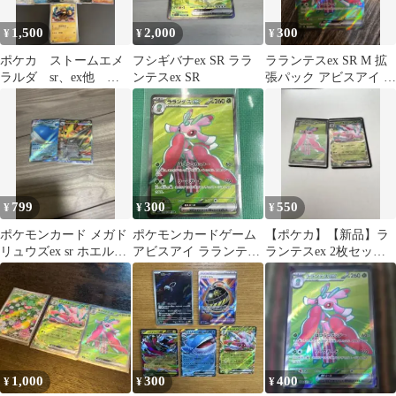
1,500
2,000
300
¥
¥
¥
ポケカ ストームエメ
フシギバナex SR ララ
ラランテスex SR M 拡
ラルダ sr、ex他 ま
ンテスex SR
張パック アビスアイ キ
とめ売り
ラ 094/081
799
300
550
¥
¥
¥
ポケモンカード メガド
ポケモンカードゲーム
【ポケカ】【新品】ラ
リュウズex sr ホエルオ
アビスアイ ラランテス
ランテスex 2枚セット
ーex アビスアイ 2枚
ex SR
【ローダー付き】
1,000
300
400
¥
¥
¥