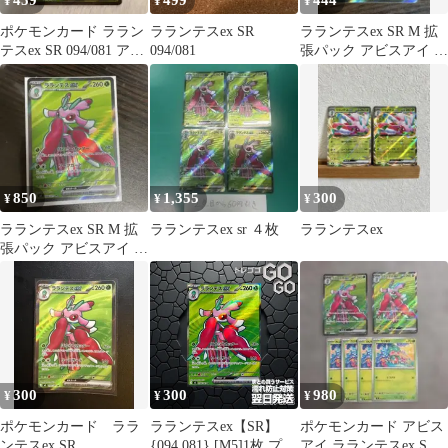
459
499
444
¥
¥
¥
ポケモンカード ララン
ラランテスex SR
ラランテスex SR M 拡
テスex SR 094/081 アビ
094/081
張パック アビスアイ キ
スアイ
ラ 094/081
850
1,355
300
¥
¥
¥
ラランテスex SR M 拡
ラランテスex sr ４枚
ラランテスex
張パック アビスアイ キ
ラ 094/081
300
300
980
¥
¥
¥
ポケモンカード ララ
ラランテスex【SR】
ポケモンカード アビス
ンテスex SR
{094 081} [M5]1枚 プレ
アイ ラランテスex SR