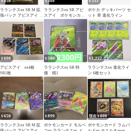
450
388
333
¥
¥
¥
ラランテスex SR M 拡
ラランテスex SR アビ
ポケカ デッキパーツ セ
張パック アビスアイ キ
スアイ ポケモンカー
ット 草 進化ライン
ラ 094/081
ド
690
500
1,222
¥
¥
¥
アビスアイ ex4枚
ラランテスex SR 特
ラランテスex 進化ライ
SR1枚
価 残1
ン 6枚セット
650
899
800
¥
¥
現在 ¥
ラランテスex SR M 拡
ポケモンカード モルペ
ポケモンカード ラムパ
張パック アビスアイ キ
コex ラランテスex メガ
ルドex ホエルオーexな