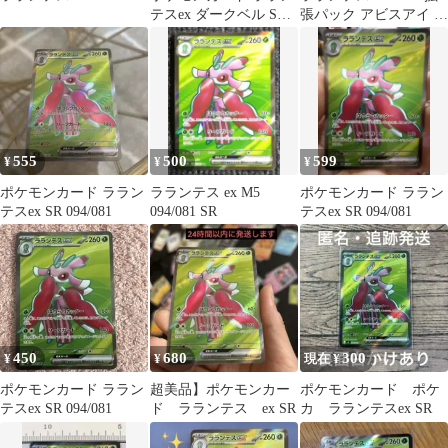
テスex ダークベル SR 2
張パック アビスアイ キ
枚セット
ラ 094/081
555
500
599
¥
¥
¥
ポケモンカード ララン
ラランテス ex M5
ポケモンカード ララン
テスex SR 094/081
094/081 SR
テスex SR 094/081
450
680
300
¥
¥
現在 ¥
ポケモンカード ララン
超美品】ポケモンカー
ポケモンカード ポケ
テスex SR 094/081
ド ラランテス ex SR
カ ラランテスex SR