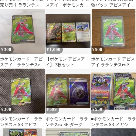
売り売り ラランテス
スアイ ポケモンカー
張パック アビスアイ キ
EX SR
ド
ラ 094/081
300
1,000
500
¥
¥
¥
ポケモンカード アビ
【ポケモン アビスア
ポケモンカード アビス
スアイ ラランテスex
イ】 3枚セット
アイ ラランテスex SR
SR
094/081
300
599
550
¥
¥
¥
ポケモンカード ララ
ポケモンカード ララ
■ポケモンカード ララ
ンテスex SR アビスア
ンテスex SR ダークベ
ンテスex SR メガシャ
イ キラ 094/081
ルSR
ンデラEX RR