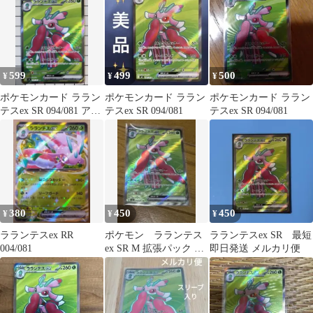
599
499
500
¥
¥
¥
ポケモンカード ララン
ポケモンカード ララン
ポケモンカード ララン
テスex SR 094/081 アビ
テスex SR 094/081
テスex SR 094/081
スアイ
380
450
450
¥
¥
¥
ラランテスex RR
ポケモン ラランテス
ラランテスex SR 最短
004/081
ex SR M 拡張パック ア
即日発送 メルカリ便
ビスアイ キラ 094/081