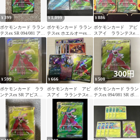
399
1,099
886
¥
¥
¥
ポケモンカード ララン
ポケモンカード ララン
ポケモンカード アビ
テスex SR 094/081 アビ
テスex ホエルオーex
スアイ ラランテスex
スアイ
SR
SR 2枚
599
666
500
¥
¥
¥
ポケモンカード ララ
ポケモンカード アビ
ポケモンカード ララン
ンテスex SR アビスア
スアイ ラランテスex
テスex 094/081 SR ポケ
イ
sr
カ