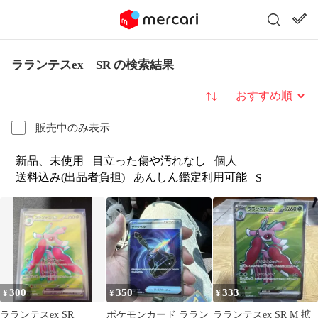
ラランテスex SR の検索結果
並び替え
販売中のみ表示
新品、未使用
目立った傷や汚れなし
個人
送料込み(出品者負担)
あんしん鑑定利用可能
S
300
350
333
¥
¥
¥
ラランテスex SR
ポケモンカード ララン
ラランテスex SR M 拡