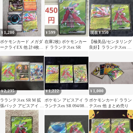
1,200
599
350
¥
¥
現在 ¥
ポケモンカード メガダ
在庫2枚) ポケモンカー
【極美品/センタリング
ークライEX 他 計4枚セ
ド ラランテスex SR
良好】ラランテスex SR
ット
& RR 2枚セットSV5b
2,235
1,222
1,000
¥
¥
¥
ラランテスex SR M 拡
ポケモン アビスアイ ラ
ポケモンカード ララン
張パック アビスアイ キ
ランテスex SR 094/081
テスex 他 まとめ売り
ラ 094/081
RR AR3枚セット