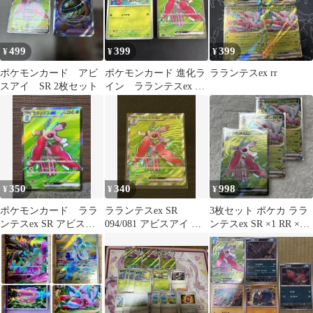
499
399
399
¥
¥
¥
ポケモンカード アビ
ポケモンカード 進化ラ
ラランテスex rr
スアイ SR 2枚セット
イン ラランテスex SR
094/081 カヤキリ
350
340
998
¥
¥
¥
ポケモンカード ララ
ラランテスex SR
3枚セット ポケカ ララ
ンテスex SR アビスア
094/081 アビスアイ ポ
ンテスex SR ×1 RR ×2
イ
ケモンカード
キラ