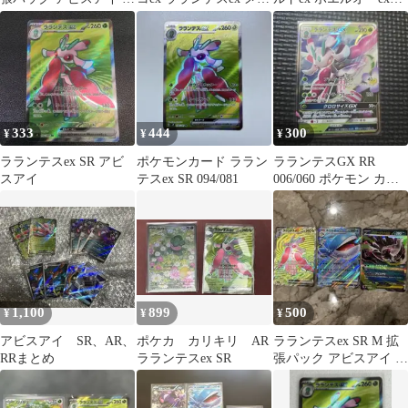
ラ 094/081
シャンデラex
ど SR5枚セット
333
444
300
¥
¥
¥
ラランテスex SR アビ
ポケモンカード ララン
ラランテスGX RR
スアイ
テスex SR 094/081
006/060 ポケモン カー
ドゲーム GG01
1,100
899
500
¥
¥
¥
アビスアイ SR、AR、
ポケカ カリキリ AR
ラランテスex SR M 拡
RRまとめ
ラランテスex SR
張パック アビスアイ キ
ラ 094/081