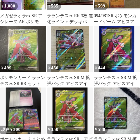
1,000
555
599
¥
¥
¥
メガゼラオラex SR ア
ラランテスex RR 3枚 進
094/081SR ポケモンカ
シレーヌ AR ポケモン
化ライン + デッキパー
ードゲーム アビスアイ
カード4枚まとめ売り！
ツ一部
ラランテスex SR
499
450
444
¥
¥
¥
ポケモンカード ララン
ラランテスex SR M 拡
ラランテスex SR M 拡
テスex SR RR セット
張パック アビスアイ キ
張パック アビスアイ キ
ラ 094/081
ラ 094/081
300
350
580
現在 ¥
¥
¥
ポケモンカード まとめ
ラランテスex SR アビ
ラランテスex SR M 拡