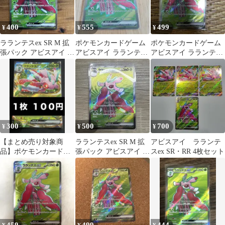
400
555
499
¥
¥
¥
ラランテスex SR M 拡
ポケモンカードゲーム
ポケモンカードゲーム
張パック アビスアイ キ
アビスアイ ラランテス
アビスアイ ラランテス
ラ 094/081
ex SR
ex SR
300
500
700
¥
¥
¥
【まとめ売り対象商
ラランテスex SR M 拡
アビスアイ ラランテ
品】ポケモンカード
張パック アビスアイ キ
スex SR・RR 4枚セット
ラランテスex１枚１０
ラ 094/081
０円