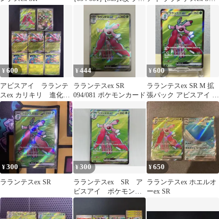
ー用 「アビスアイ」4
進化ライン カリキリ 6
枚
600
444
600
¥
¥
¥
アビスアイ ラランテ
ラランテスex SR
ラランテスex SR M 拡
スex カリキリ 進化ラ
094/081 ポケモンカード
張パック アビスアイ キ
イン ＳＲ他 合計8枚
ラ 094/081
300
300
650
¥
¥
¥
ラランテスex SR
ラランテスex SR ア
ラランテスex ホエルオ
ビスアイ ポケモンカ
ーex SR
ード