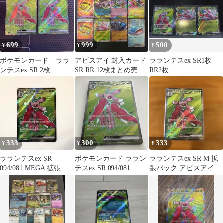
699
999
500
¥
¥
¥
ポケモンカード ララ
アビスアイ 封入カード
ラランテスex SR1枚
ンテスex SR 2枚
SR RR 12枚まとめ売り
RR2枚
ポケモン カード ゲーム
333
300
333
¥
¥
¥
ラランテスex SR
ポケモンカード ララン
ラランテスex SR M 拡
094/081 MEGA 拡張パ
テスex SR 094/081
張パック アビスアイ キ
ック アビスアイ M5
ラ 094/081