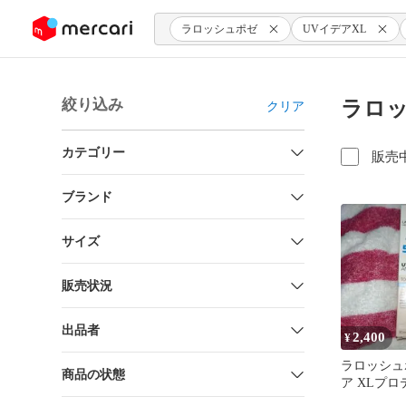
ンツにスキップ
ラロッシュポゼ
UVイデアXL
絞り込み
ラロッ
クリア
カテゴリー
販売
ブランド
サイズ
販売状況
出品者
2,400
¥
ラロッシュ
商品の状態
ア XLプロ
ーンアップロ