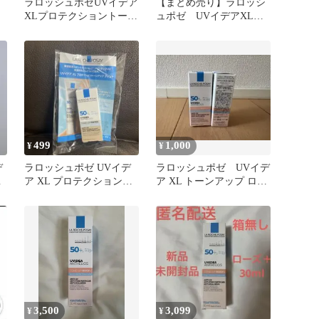
ラロッシュボゼUVイデア
【まとめ売り】ラロッシ
XLプロテクショントーン
ュポゼ UVイデアXLプ
アップティントベージュ
ロテクショントーンアッ
＋3ml
プローズ2個
499
1,000
¥
¥
デ
ラロッシュポゼ UVイデ
ラロッシュポゼ UVイデ
ト
ア XL プロテクショント
ア XL トーンアップ ロー
ーンアップ ローズ
ズ+ サンプル 2個
3,500
3,099
¥
¥