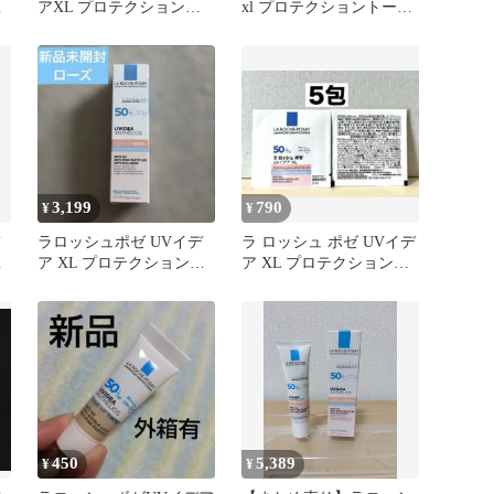
ト
アXL プロテクショント
xl プロテクショントーン
ッ
ーンアップローズ サンプ
アップ ローズ+ 3ml
ル 3包
3,199
790
¥
¥
ラロッシュポゼ UVイデ
ラ ロッシュ ポゼ UVイデ
ト
ア XL プロテクショント
ア XL プロテクショント
ィ
ーンアップ ローズ+
ーンアップ ローズ+
450
5,389
¥
¥