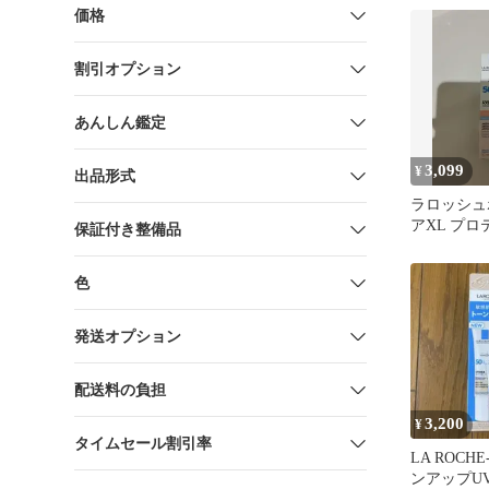
価格
割引オプション
あんしん鑑定
3,099
¥
出品形式
ラロッシュ
アXL プ
保証付き整備品
ーンアップ 
き
色
発送オプション
配送料の負担
3,200
¥
タイムセール割引率
LA ROCHE
ンアップUV