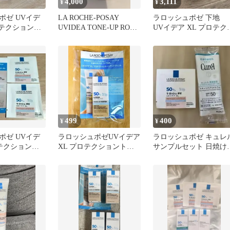
4,000
3,111
¥
¥
ポゼ UVイデ
LA ROCHE-POSAY
ラロッシュポゼ 下地
ロテクショント
UVIDEA TONE-UP ROSY
UVイデア XL プロテク
 ローズ
2点
ョントーンアップ ロー
499
400
¥
¥
ポゼ UVイデ
ラロッシュポゼUVイデア
ラロッシュポゼ キュレ
ロテクショント
XL プロテクショントー
サンプルセット 日焼け
ローズ サンプ
ンアップローズ+ 3ml
め