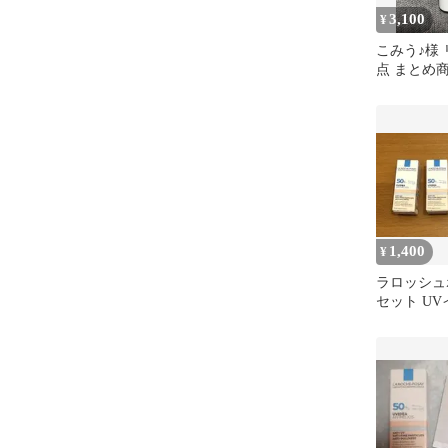
3,100
¥
こみう♪様 
点 まとめ
1,400
¥
ラロッシュ
セット UV
アップロー
ラム