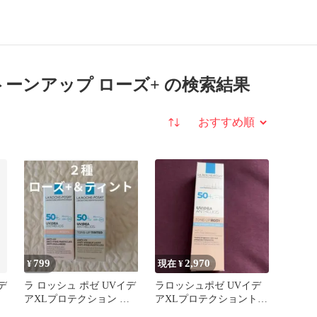
トーンアップ ローズ+ の検索結果
並び替え
799
2,970
¥
現在 ¥
デ
ラ ロッシュ ポゼ UVイデ
ラロッシュポゼ UVイデ
アXLプロテクション ト
アXLプロテクショントー
ーンアップ 2種 3ml
ンアップローズ30ml 1本