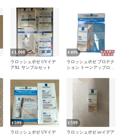
プル 2種
プル 2種
1,000
499
¥
¥
イ
ラロッシュポゼ UVイデ
ラロッシュポゼ プロテク
ン
アXL サンプルセット
ション トーンアップロー
ズ+ 3ml 下地 新品未開封
599
599
¥
¥
ラロッシュポゼ UVイデ
ラロッシュポゼ uvイデア