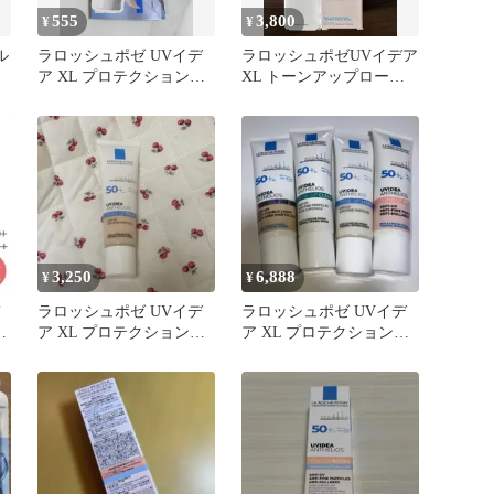
555
3,800
¥
¥
ル
ラロッシュポゼ UVイデ
ラロッシュポゼUVイデア
ア XL プロテクショント
XL トーンアップローズ
ーンアップ ローズ サン
+＆アンテリオスUVリペ
プル
ア試供品
3,250
6,888
¥
¥
ラロッシュポゼ UVイデ
ラロッシュポゼ UVイデ
ト
ア XL プロテクショント
ア XL プロテクショント
ーンアップ ローズ
ーンアップ 4本セット