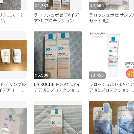
1,333
1,000
¥
¥
リクエスト 2
ラロッシュポゼ UVイデ
ラロッシュポゼ サンプ
商品
アXL プロテクショント
セット 6点
ーンアップローズ+ セッ
ト
5,990
3,450
¥
¥
ポゼ サンプル
LA ROCHE-POSAY UVイ
ラロッシュポゼ UVイデ
イデア トーン
デア XL プロテクション
ア XL プロテクション 
ズ／メラB3セ
トーンアップ 2箱
ーンアップ ローズ+
SPF50+ PA++++ 30ml 日
焼け止め 乳液 化粧下地
顔 UV BBクリーム 下地
クリーム ローズプラス
メール便