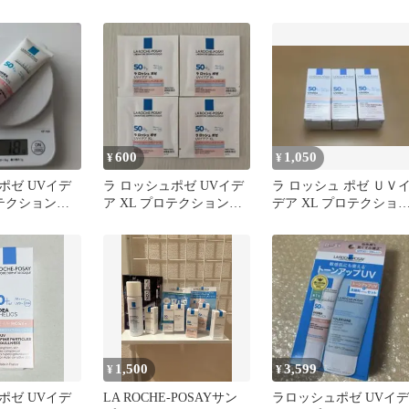
ーンアップ ローズ+ 《2
★
包》
600
1,050
¥
¥
ポゼ UVイデ
ラ ロッシュポゼ UVイデ
ラ ロッシュ ポゼ ＵＶ
ロテクショント
ア XL プロテクショント
デア XL プロテクショ
 ローズ 下地
ーンアップ ローズ＋
トーンアップ ローズ+ 3
本
1,500
3,599
¥
¥
ポゼ UVイデ
LA ROCHE-POSAYサン
ラロッシュポゼ UVイデ