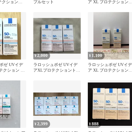
ロテクショント
プルセット
ア XL プロテクション
ローズ+
ーンアップ ローズ+ キ
ト
2,000
1,100
¥
¥
ポゼ UVイデ
ラロッシュポゼ UVイデ
ラロッシュポゼ UVイデ
ロテクション ト
アXLプロテクショントー
ア XL プロテクション
ローズ ×2
ンアップローズ+ 3ml3個
ーンアップ ローズ＆テ
新品
ント
2,399
888
¥
¥