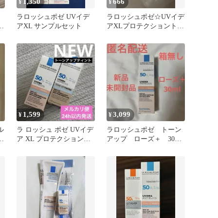
1,350
666
¥
¥
ラロッシュポゼ UVイデ
ラロッシュポゼ☆UVイデ
シ
アXL サンプルセット
アXLプロテクショントー
ズ
ンアップ ローズ+
1,599
3,099
¥
¥
ル
ラ ロッシュ ポゼ UVイデ
ラロッシュポゼ トーン
止
ア XL プロテクショント
アップ ローズ＋ 30ml
ーンアップティントロー
下地 日焼け止め 化粧
ズ+
下地 ②