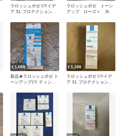
ラロッシュポゼ UVイデ
ラロッシュポゼ トーン
ト
ア XL プロテクショント
アップ ローズ＋ 30ml
ーンアップ ローズ
下地 日焼け止め 化粧
下地 ③
3,600
3,200
¥
¥
新品★ラロッシュポゼ ト
ラロッシュポゼ UVイデ
ーンアップUV ティント
ア XL プロテクショント
＆ローズ 美容液セット
ーンアップ ローズ