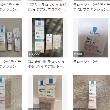
ポゼ UVイデ
【新品】ラロッシュポゼ
ラロッシュポゼ UVイデ
ロテクショント
UVイデアXLプロテクシ
ア XL プロテクション
ローズ 50ml
ョントーンアップ ローズ
ーンアップ ローズ＋
3,222
300
¥
¥
 ポゼ UVイデ
新品未使用/*ラロッシュ
ラロッシュポゼ
ロテクショント
ポゼ UVイデアXL トーン
 キット
アップクリア キット