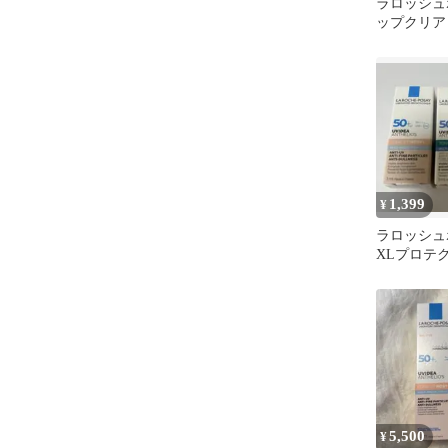
ラロッシュ
ップクリア
3ml×2本
1,399
¥
ラロッシュ
XLプロテ
アップロー
&ティント
5,500
¥