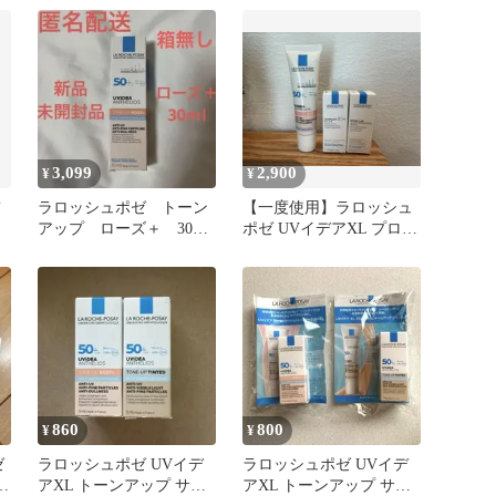
3,099
2,900
¥
¥
ラロッシュポゼ トーン
【一度使用】ラロッシュ
アップ ローズ＋ 30ml
ポゼ UVイデアXL プロテ
下地 日焼け止め 化粧
クション トーンアップ
下地 ⑤
ローズ
860
800
¥
¥
ゼ
ラロッシュポゼ UVイデ
ラロッシュポゼ UVイデ
アXL トーンアップ サン
アXL トーンアップ サン