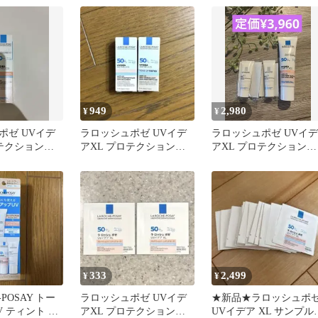
949
2,980
¥
¥
ポゼ UVイデ
ラロッシュポゼ UVイデ
ラロッシュポゼ UVイデ
ロテクショント
アXL プロテクショント
アXL プロテクショント
ローズ+ 箱付
ーンアップ 2種セット
ーンアップローズ/ 美容
液
333
2,499
¥
¥
-POSAY トー
ラロッシュポゼ UVイデ
★新品★ラロッシュポ
 ティント キ
アXL プロテクショント
UVイデア XL サンプル