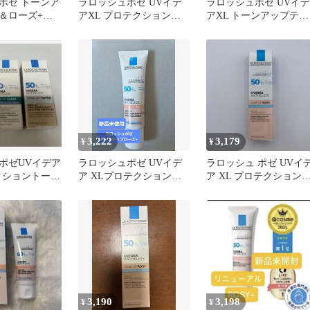
ポゼ トーンア
ラロッシュポゼ UVイデ
ラロッシュポゼ UVイデ
＆ローズ+
アXL プロテクショント
アXL トーンアップティ
ーンアップ ローズ 20包
ント3ml×3個
3,222
3,179
¥
¥
ポゼUVイデア
ラロッシュポゼ UVイデ
ラロッシュ ポゼ UVイ
クショントーン
ア XLプロテクショント
ア XL プロテクション
ズ＋&クリア
ーンアップ ローズ+
ーンアップ ローズ 30ml
3,190
3,198
¥
¥