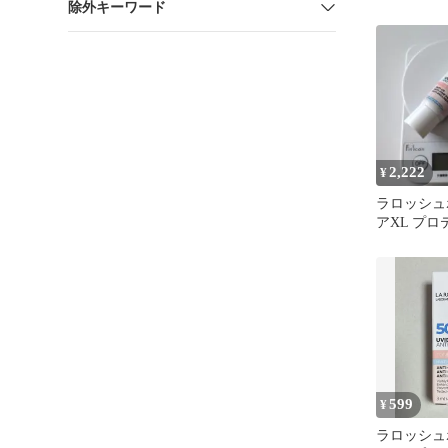
除外キーワード
ット
2,222
¥
ラロッシュ
アXL プ
ーンアップ
599
¥
ラロッシュ