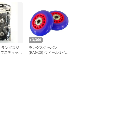
スティックデラックスミ
ニ純正交換用 68mm
3,360
¥
】ラングスジ
ラングスジャパン
ップスティック
(RANGS) ウィール 2ピー
 光るウィール
ス バイオレット/レッド
リップスティックデラッ
クスミニ純正交換用
68mm