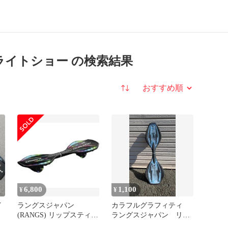
クライトショー の検索結果
並び替え
6,800
1,100
¥
¥
イ
ラングスジャパン
カラフルグラフィティ
(RANGS) リップスティッ
ラングスジャパン リッ
クライトショー 新品
プスティック 手渡し限