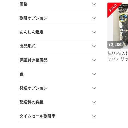
価格
割引オプション
あんしん鑑定
2,280
¥
出品形式
新品2個入
ャパン リ
保証付き整備品
純正交換用
68mm
色
発送オプション
配送料の負担
タイムセール割引率