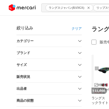
ンツにスキップ
ラングスジャパン(RANGS)
リップス
絞り込み
ラング
クリア
カテゴリー
販売
ブランド
サイズ
販売状況
出品者
11,000
¥
ラングス 
商品の状態
ックライト