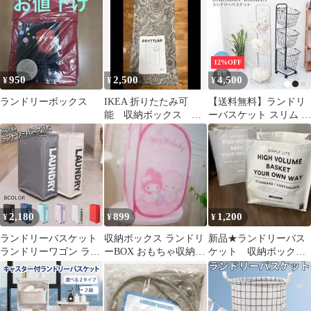
12%OFF
950
2,500
4,500
¥
¥
¥
ランドリーボックス
IKEA 折りたたみ可
【送料無料】ランドリ
能 収納ボックス ラ
ーバスケット スリム 3
ンドリーボックス ボ
段 キャスター 大容量
タニカル柄
53L ランドリーラック
ランドリーワゴン ラン
ドリー収納 洗濯かご ワ
イヤーバスケット 洗濯
物入れ かご ランドリー
ボックス 収納 北欧 一
2,180
899
1,200
¥
¥
¥
人暮らし 新生活
FAE003
ランドリーバスケット
収納ボックス ランドリ
新品★ランドリーバス
ランドリーワゴン ラン
ーBOX おもちゃ収納
ケット 収納ボック
ドリーバッグ ランドリ
収納
ス 取手付き 2点セッ
ーボックス 約44L 折り
ト
たたみ キャスター付き
北欧風 洗濯かご おもち