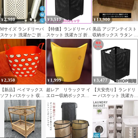
2,980
3,517
13,900
¥
¥
¥
Mサイズ ランドリーバ
【特価】ランドリー バ
美品 アジアンテイスト
スケット 洗濯かご 折り
スケット 洗濯カゴ 折り
収納ボックス ラタン キ
たたみ スリム 大容量
畳み式 大容量 おしゃれ
ャスター付 ランドリー
コンパクト おしゃれ 洗
取っ手付き ランドリー
BOX
濯物カゴ 洗濯物入れ ラ
収納 ボックス ごみ箱
ンドリーボックス 洗濯
省スベース 48L (ブラッ
カゴ 持ち手付き 洗濯機
ク)
横 省スペース 軽量 収
納 大型 特大 キャスタ
2,350
1,999
3,477
¥
¥
¥
ー付き 36L 51L
60L^bm1529^
【新品】ベイマックス
超レア リラックマ イ
【大安売り】ランドリ
ソフトバスケット 収納
エロー収納ボックス
ー バスケット 洗濯カゴ
ボックス ランドリーバ
ランドリーバスケット
折り畳み式 大容量 おし
スケット 赤
ゃれ 取っ手付き ランド
リー収納 ボックス ごみ
箱 省スベース 48L (ブ
ラック)