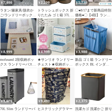
7,400
2,200
5,730
¥
¥
¥
ラタン/籐家具/脱衣か
トラッシュボックス 折
〇●8/17まで新商品特別
ご/ランドリーボックス/
りたたみ ゴミ箱 37L 防
価格●〇【4段】ランド
バスケット/ラック/キャ
水 大容量 アウトドア
リーバスケット 50L ス
スター付②
キャンプ ポップアップ
リム キャスター 大容量
花見 ゴミ入れ キャンプ
脱着可能 バスケット ラ
用品 収納ボックス ラン
ンドリーラック 洗濯物
ドリーバスケット ダス
入れ かご 洗濯かご 洗
トボックス M0525-
濯物 脱衣かご ワイヤー
FSDN-1
ランドリー収納 ランド
8,999
4,999
3,980
¥
¥
¥
リーボックス 収納 省ス
ペース おしゃれ
mofusand 2段収納ボッ
★サンリオ ランドリー
新品 ゴミ箱 ランドリー
クス ランドリーバスケ
チェスト★収納ボック
ボックス BL インダス
ット
ス★ブルー★3段
トリアル インテリア 小
物 雑貨
1,600
9,499
2,375
¥
¥
¥
70L Slim ランドリーバ
ヒステリックグラマー
洗濯カゴ 洗濯かご 折り