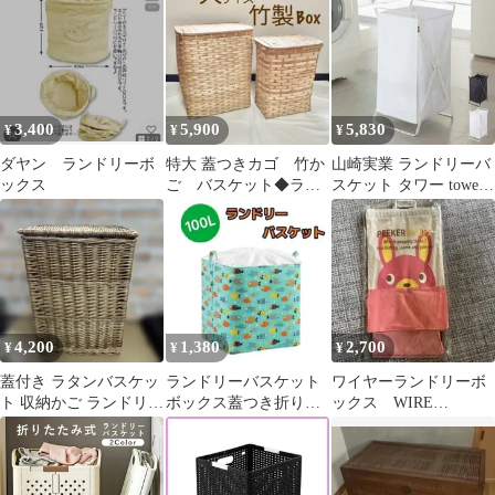
収納ボックス 収納 ボッ
クス ダストボックス ゴ
ミ箱 ごみ箱 おもちゃ箱
マルチボックス ランド
リーボックス アメリカ
ン シンプル レトロ 片
3,400
5,900
5,830
¥
¥
¥
付け リビング オフィス
ダヤン ランドリーボ
特大 蓋つきカゴ 竹か
山崎実業 ランドリーバ
ックス
ご バスケット◆ラン
スケット タワー tower
ドリー ボックス ラ
ランドリーワゴン 折り
ック ナチュラル
たたみ おしゃれ スリム
ランドリー収納 ランド
リーボックス サニタリ
ー収納 洗濯かご 洗濯物
かご 洗濯物入れ 北欧
インテリア雑貨 ホワイ
4,200
1,380
2,700
¥
¥
¥
ト タワーシリーズ
towerシリーズ 公式
蓋付き ラタンバスケッ
ランドリーバスケット
ワイヤーランドリーボ
ト 収納かご ランドリー
ボックス蓋つき折りた
ックス WIRE
ボックス
たみ洗濯カゴ大容量緑
LAUNDRY BOX 洗濯物
グリーン魚柄
かご 物入れ