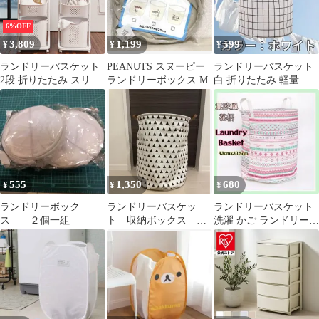
ゃ箱 収納 防水 スリム
コンパクト 収納ボック
6%OFF
ス ^bm1191^ sale セール
3,809
1,199
599
¥
¥
¥
ランドリーバスケット
PEANUTS スヌーピー
ランドリーバスケット
2段 折りたたみ スリム
ランドリーボックス M
白 折りたたみ 軽量 洗
おしゃれ ランドリーラ
濯かご ランドリーバッ
ック ランドリーボック
グ ボックス
ス ランドリーワゴン キ
ャスター付き 洗濯 かご
脱衣 3段
555
1,350
680
¥
¥
¥
ランドリーボック
ランドリーバスケッ
ランドリーバスケット
ス ２個一組
ト 収納ボックス 折
洗濯 かご ランドリーバ
りたたみ 北欧風
ッグ ボックス カゴ 北
欧 花柄