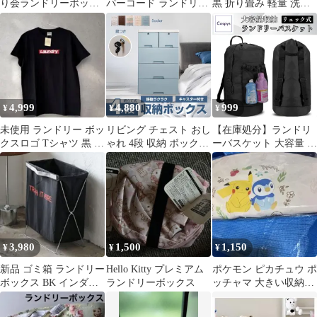
り会ランドリーボック
パーコード ランドリー
黒 折り畳み 軽量 洗濯
ス
ボックス（蓋付き） 洗
撥水 ランドリーバッグ
濯かご 収納
ボックス
4,999
4,880
999
¥
¥
¥
未使用 ランドリー ボッ
リビング チェスト おし
【在庫処分】ランドリ
クスロゴ Tシャツ 黒 ブ
ゃれ 4段 収納 ボックス
ーバスケット 大容量 リ
ラック 男女兼用
衣類 衣装 ランドリー
ュック 折りたたみ 洗濯
ケース タンス プラスチ
かご ランドリーボック
ック 引き出し 鍵つき
ス 洗濯物入れ おしゃれ
整理 スリム 家具 新生
収納 防水 巾着 ランド
活 ny422
リーバッグ ブラック
3,980
1,500
1,150
¥
¥
¥
新品 ゴミ箱 ランドリー
Hello Kitty プレミアム
ポケモン ピカチュウ ポ
ボックス BK インダス
ランドリーボックス
ッチャマ 大きい収納バ
トリアル インテリア 小
スケット ランドリーボ
物 雑貨
ックス