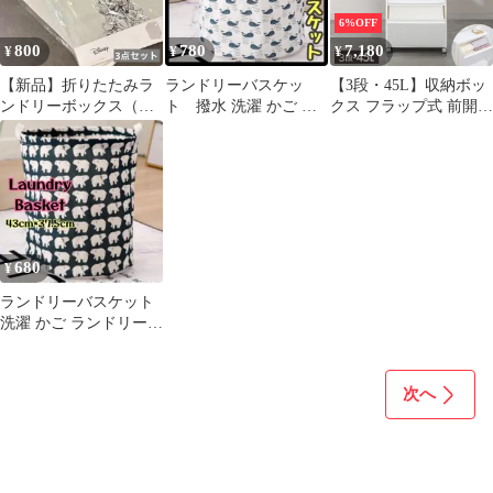
6%OFF
800
780
7,180
¥
¥
¥
【新品】折りたたみラ
ランドリーバスケッ
【3段・45L】収納ボッ
ンドリーボックス（ミ
ト 撥水 洗濯 かご ボ
クス フラップ式 前開き
ッキー＆フレンズ）グ
ックス カゴ 折り畳み
ランドリーボックス ス
レー
くじら
リム 縦型 ゴミ箱 分別
ダストボックス ごみ箱
収納ケース プラスチッ
ク キッチン 隙間収納
薄型 収納 ランドリー収
納 省スペース キャスタ
680
¥
ー付 FLC3
ランドリーバスケット
洗濯 かご ランドリーバ
ッグ ボックス カゴ 北
欧 熊
次へ