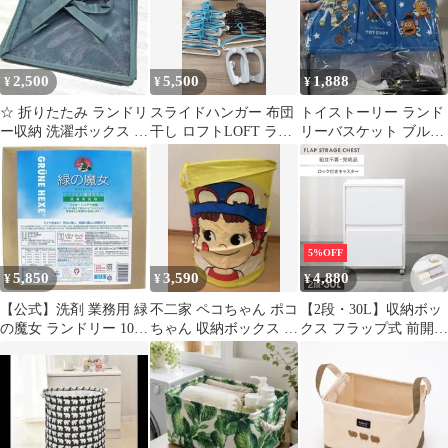
2,500
5,500
1,888
¥
¥
¥
☆ 折りたたみ ランドリ
スライドハンガー 布団
トイストーリー ランド
ー収納 洗濯ボックス 収
干し ロフトLOFT ラン
リーバスケット ブルー
納ボックス 洗濯かご
ドリーボックス 洗濯用
収納ボックス
品セット
5%OFF
5,850
3,590
4,880
¥
¥
¥
【公式】洗剤 業務用 緑
不二家 ペコちゃん ポコ
【2段・30L】収納ボッ
の魔女 ランドリー 10L
ちゃん 収納ボックス ラ
クス フラップ式 前開き
詰替バッグインボック
ンドリーバスケット
ランドリーボックス ス
ス入 洗濯洗剤 洗濯 パ
リム 縦型 ゴミ箱 分別
イプクリーナー 排水管
ダストボックス ごみ箱
掃除 液体洗剤 襟汚れ
収納ケース プラスチッ
ク キッチン 隙間収納
薄型 収納 ランドリー収