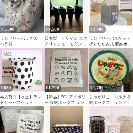
1,500
4,500
2,480
¥
¥
¥
ランドリーボックス
日本製 デザイン スタ
ランドリーバスケット
バラ柄
イリッシュ モダン
折りたたみ式 収納ボッ
ごみ箱 4個セット ラン
クス グレー
ドリーボックス
680
1,700
1,780
¥
¥
¥
再入荷☆【水玉】ラン
【新品】50L アイボリ
じゃがりこ マルチ収
ドリーバスケット 洗
ー 収納ボックス ランド
納ボックス ランドリ
濯 かご ランドリーバ
リーボックス
ーボックス サラダ
ッグ ボックス
新品