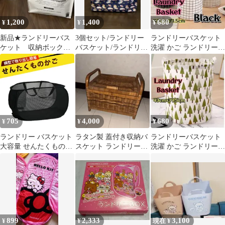
1,200
1,400
680
¥
¥
¥
新品★ランドリーバス
3個セット/ランドリー
ランドリーバスケット
ケット 収納ボック
バスケット/ランドリー
洗濯 かご ランドリーバ
ス 取手付き 折りた
ボックス/折りたたみ/ユ
ッグ ボックス カゴ 北
たみ 2点セット
ニコーン
欧 黒
705
4,000
680
¥
¥
¥
ランドリー バスケット
ラタン製 蓋付き収納バ
ランドリーバスケット
大容量 せんたくものか
スケット ランドリーボ
洗濯 かご ランドリーバ
ご ランドリーボックス
ックス
ッグ ボックス カゴ 北
洗濯物入れ 子供部屋 収
欧 木
納 折りたたみ洗濯かご
横型 大容量 メッシュ通
気 収納バスケット 折り
畩み 収納ケース
58×36×36cm（ブラッ
899
2,333
3,100
¥
¥
現在 ¥
ク）