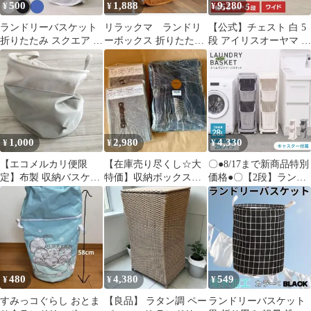
500
1,888
9,280
¥
¥
¥
ランドリーバスケット
リラックマ ランドリ
【公式】チェスト 白 5
折りたたみ スクエア （
ーボックス 折りたたみ
段 アイリスオーヤマ ラ
ランドリー バスケット
バスケット 新品 メッシ
ンドリーチェスト 収納
ランドリーボックス ボ
ュ収納
ケース 収納ボックス リ
ックス スリム 洗濯 コ
ビングチェスト 衣服収
ンパクト 洗濯かご 洗濯
納 幅53cm 大容量 組立
カゴ 衣類収納 衣類 収
簡単 一人暮らし CLN-
納 ランドリー収納 持ち
545
手 持ち運び ）)
1,000
2,980
4,330
¥
¥
¥
【エコメルカリ便限
【在庫売り尽くし☆大
〇●8/17まで新商品特別
定】布製 収納バスケッ
特価】収納ボックス＆
価格●〇【2段】ランド
ト ランドリーボックス
ランドリーボックス 3
リーバスケット 28L ス
点セット
リム キャスター 大容量
脱着可能 バスケット ラ
ンドリーラック 洗濯物
入れ かご 洗濯かご 洗
濯物 脱衣かご ワイヤー
ランドリー収納 ランド
480
4,380
549
¥
¥
¥
リーボックス 収納 省ス
ペース おしゃれ
すみっコぐらし おとま
【良品】 ラタン調 ペー
ランドリーバスケット