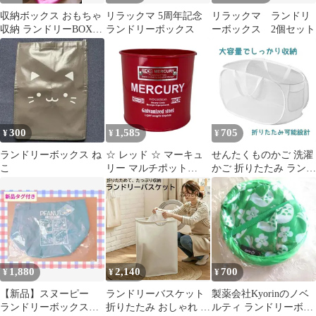
収納ボックス おもちゃ
リラックマ 5周年記念
リラックマ ランドリ
収納 ランドリーBOX
ランドリーボックス
ーボックス 2個セット
収納
300
1,585
705
¥
¥
¥
ランドリーボックス ね
☆ レッド ☆ マーキュ
せんたくものかご 洗濯
こ
リー マルチポット
かご 折りたたみ ランド
MERCURY マーキュリ
リー バスケット 大容量
ー マルチポット 収納ボ
洗濯物入れ 子供部屋 収
ックス 収納 ボックス
納 折りたたみランドリ
ダストボックス ゴミ箱
ーバスケット 横型 メッ
ごみ箱 おもちゃ箱 マル
シュ 通気 収納ボックス
チボックス ランドリー
分格付き （ホワイト）
ボックス アメリカン シ
1,880
2,140
700
¥
¥
¥
ンプル レトロ 片付け
リビング オフィス
【新品】スヌーピー
ランドリーバスケット
製薬会社Kyorinのノベ
ランドリーボックス
折りたたみ おしゃれ ラ
ルティ ランドリーボッ