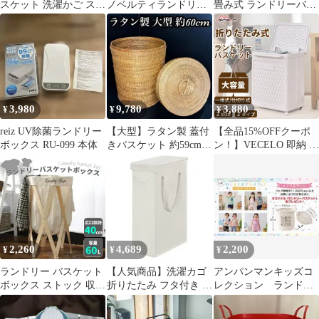
スケット 洗濯かご スリ
ノベルティランドリー
畳み式 ランドリーバス
ム グレー
ボックス
ケット 60L ランドリー
ボックス 洗濯籠 洗濯物
入れ 収納ボックス 収納
バッグ 竹のハンドル付
き (グレー)
3,980
9,780
3,880
¥
¥
¥
reiz UV除菌ランドリー
【大型】ラタン製 蓋付
【全品15%OFFクーポ
ボックス RU-099 本体
きバスケット 約59cm
ン！】VECELO 即納 ラ
ランドリーボックス お
ンドリーバスケット ラ
もちゃ箱
ンドリーボックス 洗濯
カゴ 蓋付き 大容量 衣
類収納 キャスター付き
取っ手付き 折りたたみ
式 布団 衣類収納 通気
性 手提げ 持ち運び便利
2,260
4,689
2,200
¥
¥
¥
軽い 丈夫 大容量 撥水
加工 浴室 洗濯物
ランドリー バスケット
【人気商品】洗濯カゴ
アンパンマンキッズコ
ボックス ストック 収納
折りたたみ フタ付き 持
レクション ランドリ
ボックス 収納ストック
ち手付き ランドリーバ
ーボックス
取っ手 布 ハンパー ア
スケット 収納 スリム