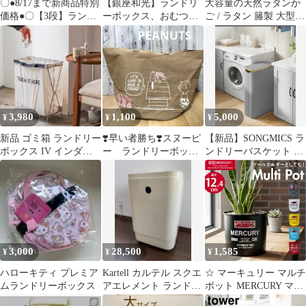
〇●8/17まで新商品特別
【銀座和光】ランドリ
大容量の天然ラタンか
価格●〇【3段】ランド
ーボックス、おむつい
ご / ラタン 籐製 大型
リーバスケット 39L ス
れ
蓋付き収納バスケット
リム キャスター 大容量
ランドリーボックス
脱着可能 バスケット ラ
ンドリーラック 洗濯物
入れ かご 洗濯かご 洗
濯物 脱衣かご ワイヤー
ランドリー収納 ランド
3,980
1,100
5,000
¥
¥
¥
リーボックス 収納 省ス
ペース おしゃれ
新品 ゴミ箱 ランドリー
❣️早い者勝ち❣️スヌーピ
【新品】SONGMICS ラ
ボックス IV インダス
ー ランドリーボック
ンドリーバスケット ス
トリアル インテリア 小
ス 大容量トートバッ
リム フタ付き 洗濯かご
物 雑貨
グ PEANUTS
ランドリーボックス 大
容量 脱衣所 隙間収納
竹製 グレー
3,000
28,500
1,585
¥
¥
¥
ハローキティ プレミア
Kartell カルテル スクエ
☆ マーキュリー マルチ
ムランドリーボックス
アエレメント ランドリ
ポット MERCURY マー
ーボックス 廃盤 希少
キュリー マルチポット