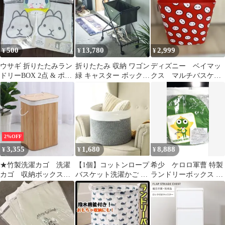
イボリー ベージュ
ランドリーボックス
60L 防水コーティング
ラミーコットン（ベー
ジュ） UZENN
500
13,780
2,999
¥
¥
¥
ウサギ 折りたたみラン
折りたたみ 収納 ワゴン
ディズニー ベイマッ
ドリーBOX 2点 & ポチ
緑 キャスター ボックス
クス マルチバスケッ
ャッコうちわ (武蔵野
ランドリー ラック おし
ト 収納ボックス ラ
銀行)
ゃれ
ンドリーバケット
2%OFF
3,355
1,680
8,888
¥
¥
¥
★竹製洗濯カゴ 洗濯
【1個】コットンロープ
希少 ケロロ軍曹 特製
カゴ 収納ボックス
バスケット洗濯かご ラ
ランドリーボックス ミ
ランドリーバスケッ
ンドリー 収納ボック
ニタオル付
ト 大容量 折りたた
ス おむつ②
み 抗菌 消臭 内布
洗濯可 ランドリーバ
スケット 蓋付き