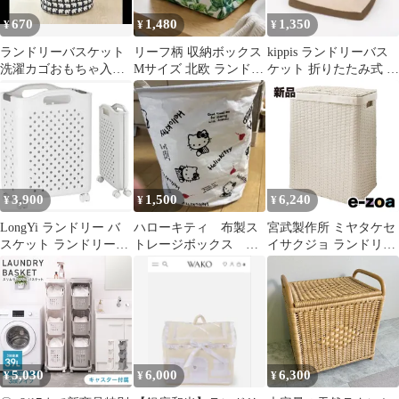
納 省スペース キャスタ
670
1,480
1,350
¥
¥
¥
ー付 FLC2
ランドリーバスケット
リーフ柄 収納ボックス
kippis ランドリーバス
洗濯カゴおもちゃ入れ
Mサイズ 北欧 ランドリ
ケット 折りたたみ式 収
日用品大容量多機能
ー収納
納ボックス
3,900
1,500
6,240
¥
¥
¥
LongYi ランドリー バ
ハローキティ 布製ス
宮武製作所 ミヤタケセ
スケット ランドリーボ
トレージボックス 収
イサクジョ ランドリー
ックス ホワイト 32L
納ボックス ランドリ
ボックス ランドリーチ
ーバスケット
ェスト/洗濯かご/アイボ
リー RB-380 アイボリ
ー (2614321)
5,030
6,000
6,300
¥
¥
¥