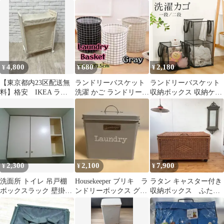
ブルー PEANUTS 洗
ンドリーバッグ ランド
クス 折りたたみ式
濯 小物入れ
リーボックス ワイヤー
洗濯かご 新生活
4,800
680
2,180
¥
¥
¥
【東京都内23区配送無
ランドリーバスケット
ランドリーバスケット
料】格安 IKEA ラン
洗濯 かご ランドリーバ
収納ボックス 収納ケー
ドリーボックス 洗濯
ッグ ボックス カゴ 北
ス 衣類 バスケット メ
機 カゴ
欧 グレー
ッシュ製 洗濯カゴ 折り
たたみ 洗濯物入れ ダブ
ル 二段 ランドリー 持
ち運び便利 洗濯カゴ 洗
濯 かご ランドリーバス
ケット 洗濯物入れ 脱衣
2,300
2,100
7,900
¥
¥
¥
カゴ zhuoyue05
洗面所 トイレ 吊戸棚
Housekeeper ブリキ ラ
ラタン キャスター付き
ボックスラック 壁掛け
ンドリーボックス グレ
収納ボックス ふた付
収納棚 ランドリー収納
ー
き 籐 ランドリー収納