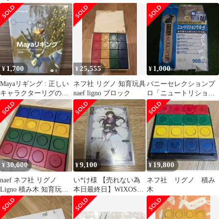
1,700
25,555
1,000
¥
¥
¥
Mayaリギング : 正しい
ネフ社 リグノ 知育玩具
バニーセレクションプ
キャラクターリグの作
naef ligno ブロック
ロ「ニュートリション
り方 改訂版
サポート」
30,000
9,100
19,800
¥
¥
¥
naef ネフ社 リグノ
い*け様 【売れない為
ネフ社 リグノ 積み
Ligno 積み木 知育玩具
本日最終日】WIXOSS
木
カラフル 木製 木箱付
月ノ美兎 ルリグ にじさ
き
んじ コ