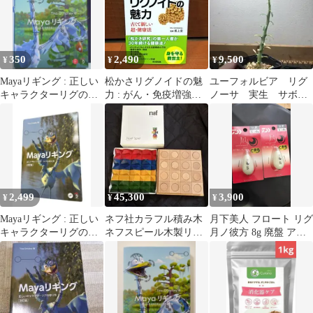
350
2,490
9,500
¥
¥
¥
Mayaリギング : 正しい
松かさリグノイドの魅
ユーフォルビア リグ
キャラクターリグの作
力 : がん・免疫増強・
ノーサ 実生 サボテ
り方
抗ウイルス・抗炎症・
ン パキポディウム
抗UV : 古…
コーデックス アガベ
2,499
45,300
3,900
¥
¥
¥
Mayaリギング : 正しい
ネフ社カラフル積み木
月下美人 フロート リグ
キャラクターリグの作
ネフスピール木製リグ
月ノ彼方 8g 廃盤 アジ
り方
ノ
ング メバリング