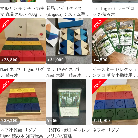
マルカン チンチラの主
新品 アイリグノス
naef Ligno カラーブロ
食 逸品グルメ 400g 小
(iLignos) システム手帳
ック/積み木
動物用フード （1点）
（バイブルサイズ）
23,800
31,000
4,500
¥
¥
¥
Naef ネフ社 Ligno リグ
タワ TAWA ネフ社
イースター セレクショ
ノ 積み木
Naef 木製 積み木 コ
ンプロ 草食小動物用 完
レクション おもち
全栄養食パウダー 100g
ゃ パズル
29,300
666
33,000
¥
¥
¥
ネフ社 Naef リグノ
【MTG・緑】ギャレン
ネフ社 リグノ
Ligno 積み木 知育玩具
ブリグの宮廷