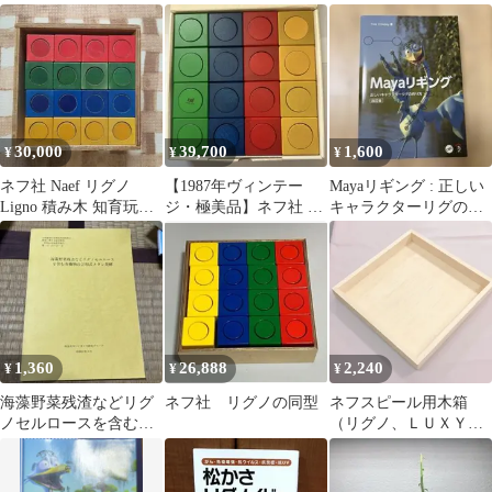
30,000
39,700
1,600
¥
¥
¥
ネフ社 Naef リグノ
【1987年ヴィンテー
Mayaリギング : 正しい
Ligno 積み木 知育玩具
ジ・極美品】ネフ社 リ
キャラクターリグの作
木のおもちゃ
グノ Ligno 積み木 正規
り方
品
1,360
26,888
2,240
¥
¥
¥
海藻野菜残渣などリグ
ネフ社 リグノの同型
ネフスピール用木箱
ノセルロースを含む有
（リグノ、ＬＵＸＹブ
機物の2相式メタン発
ロック収納にも）
酵 論文