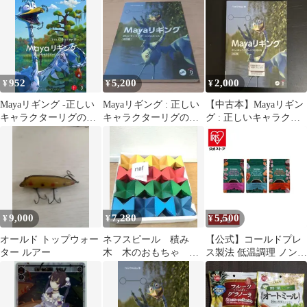
952
5,200
2,000
¥
¥
¥
Mayaリギング -正しい
Mayaリギング : 正しい
【中古本】Mayaリギン
キャラクターリグの作
キャラクターリグの作
グ : 正しいキャラクタ
り方- Tina OHailey; テ
り方
ーリグの作り方
ィナ・オヘイリー; 高木
了 and 倉下 貴弘(studio
Lizz)
9,000
7,280
5,500
¥
¥
¥
オールド トップウォー
ネフスピール 積み
【公式】コールドプレ
ター ルアー
木 木のおもちゃ 誕
ス製法 低温調理 ノンオ
生日プレゼントにも
イルコーティング 犬用
総合栄養食 ミートミー
ル不使用 コールドプレ
スフレッシュ(スリム)