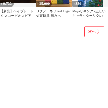
9,722
35,000
350
¥
¥
¥
【新品】ベイブレード
リグノ ネフnaef Ligno
Mayaリギング -正しい
Ｘ スコーピオスピア ク
知育玩具 積み木
キャラクターリグの作
ラーケンリグル ティラ
り方-／Tina O'Hailey、
ノビート ３種
ティナ・オヘイリー
次へ