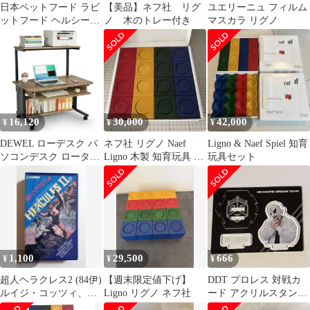
日本ペットフード ラビ
【美品】ネフ社 リグ
ユエリーニュ フィルム
ットフード ヘルシープ
ノ 木のトレー付き
マスカラ リグノ
レミアム680gｘ2個
16,120
30,000
42,000
¥
¥
¥
DEWEL ローデスク パ
ネフ社 リグノ Naef
Ligno & Naef Spiel 知育
ソコンデスク ロータイ
Ligno 木製 知育玩具 パ
玩具セット
プ パソコンラック テレ
ズル 16ピース
ワーク用 pc ロータイプ
収納棚付 キーボードテ
ーブル付き 机 低い プ
リンターラック キャス
ター付き 移動便利 机
収納ラック付き 木製 テ
1,100
29,500
666
¥
¥
¥
ーブル 木目柄 省スペー
ス シンプルワーｍａ
超人ヘラクレス2 (84伊)
【週末限定値下げ】
DDT プロレス 対戦カ
ルイジ・コッツィ、ル
Ligno リグノ ネフ社
ード アクリルスタンド
ー・フェリグノ
ビエント・マリグノ 選