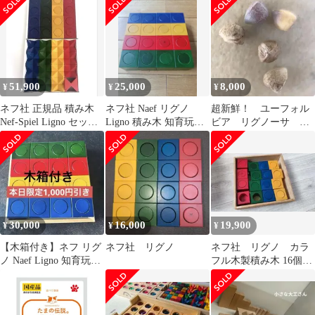
手
51,900
25,000
8,000
¥
¥
¥
ネフ社 正規品 積み木
ネフ社 Naef リグノ
超新鮮！ ユーフォル
Nef-Spiel Ligno セット
Ligno 積み木 知育玩具
ビア リグノーサ 種
知育玩具 小学受験
木のおもちゃ
子2粒＋オマケ3粒 多
肉植物 写真1枚目
30,000
16,000
19,900
¥
¥
¥
【木箱付き】ネフ リグ
ネフ社 リグノ
ネフ社 リグノ カラ
ノ Naef Ligno 知育玩具
フル木製積み木 16個セ
セット
ット