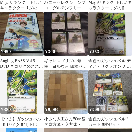
Mayaリギング : 正しい
バニーセレクションプ
Mayaリギング 正しいキ
キャラクターリグの作
ロ グルテンフリー
ャラクターリグの作り
り方
グロース 900g ＊3
方
450
300
353
¥
¥
¥
Angling BASS Vol.5
ギャレンブリグの領
金色のガッシュベル デ
DVD ネコリグのススメ
主、ヨルヴォ 四枚セッ
ィノ・リグノオン カー
ッ！
ト
ド
380
9,000
999
¥
¥
¥
【中古】ガッシュベル
小さな大工さん50㎜基
金色のガッシュベル!!
TBB-064(S-071)[R]：デ
尺直方体・立方体・三
カード 9枚セット キ
ィノ・リグノオン
角柱積み木セット
ラ