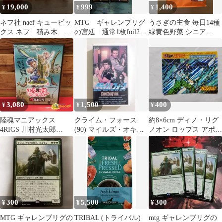
19,000
999
1,400
¥
¥
¥
ネフ社 naef キュービッ
MTG ギャレンブリグ
うさぎの主食 毎日14種
クス ネフ 積み木 木
の宮廷 通常1枚foil2
緑黄色野菜 シニア
製 インテリア パズ
枚 計日本語3枚 まと
1.6kg
ル
め売り
3,080
1,500
400
¥
¥
¥
陸魂マニアックス
クライム・フォース
約8×6cm ディノ・リグ
4RIGS 川村光太郎
(90) マイルズ・オキー
ノオン ロップス アポロ
ATTACK8 リグの力を
フ、ルー・フェリグノ
術ステッカー
使いこなせ! DVD 内
外出版社
300
5,500
300
¥
¥
¥
MTG ギャレンブリグの
TRIBAL (トライバル)
mtg ギャレンブリグの