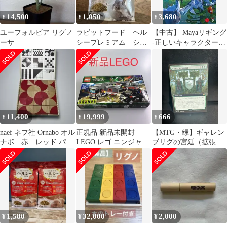
14,500
1,050
3,680
¥
¥
¥
ユーフォルビア リグノ
ラビットフード ヘル
【中古】 Mayaリギング
ーサ
シープレミアム シニ
-正しいキャラクターリ
ア4歳以上 国産680g
グの作り方-
11,400
19,999
666
¥
¥
¥
naef ネフ社 Ornabo オル
正規品 新品未開封
【MTG・緑】ギャレン
ナボ 赤 レッド パズ
LEGO レゴ ニンジャタ
ブリグの宮廷（拡張ア
ル 知育玩具
ートルズ 79116 ビッグ
ート）
リグの雪道逃走 廃盤
品 レア 希少 HD-
381-J ※ミュータントタ
ートルズ ミニフィグ
372
1,580
32,000
2,000
¥
¥
¥