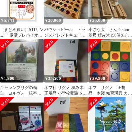
5,741
20,000
25,000
¥
¥
¥
（まとめ買い）STIサン
バウシュピール トラ
小さな大工さん 40mm
ヨー 腸活プレバイオテ
ンスパレントキュー
基尺 積み木196個&チェ
ィクス まぐろ 35g 猫用
ブ 新品箱付 5cm基
ローナ木箱
フード 【×32セット】
尺 積み木
1,900
35,500
29,900
¥
¥
¥
ギャレンブリグの領
ネフ社 リグノ 積み木
ネフ リグノ 正規
主、ヨルヴォ 統率者
正規品 小学校受験 Naef
品 木製 知育玩具 カラ
デッキ
Ligno
フルブロック