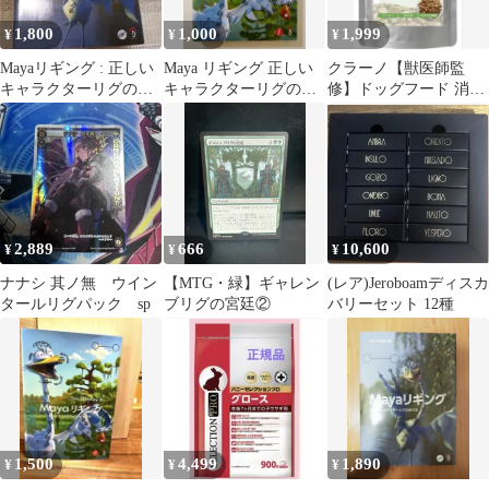
1,800
1,000
1,999
¥
¥
¥
Mayaリギング : 正しい
Maya リギング 正しい
クラーノ【獣医師監
キャラクターリグの作
キャラクターリグの作
修】ドッグフード 消化
り方
り方
器ケア ターキー 1kg グ
レインフリー
2,889
666
10,600
¥
¥
¥
ナナシ 其ノ無 ウイン
【MTG・緑】ギャレン
(レア)Jeroboamディスカ
タールリグパック sp
ブリグの宮廷②
バリーセット 12種
1,500
4,499
1,890
¥
¥
¥