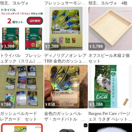
領主、ヨルヴォ
フレッシュサーモン
領主、ヨルヴォ 4枚
(スリム) 1.5kg
3,300
1,300
3,780
¥
¥
¥
トライバル フレッシ
ディノリグノオン レア
ネフスピール木箱２個
ュダック（スリム）
TBB 金色のガッシュベ
セット
400g×2 送料無料
ル ロップス
［おまけ付き］
700
850
3,780
¥
¥
¥
ガッシュベルカード
金色のガッシュベル
Burgess Pet Care バージ
レアカード セット
ザ・カードバトル カ
ェス うさぎ ペレット
ードダス アニメ レ
1500g ラビットフード
ア ロップス
えさ 餌 英国産 高繊維