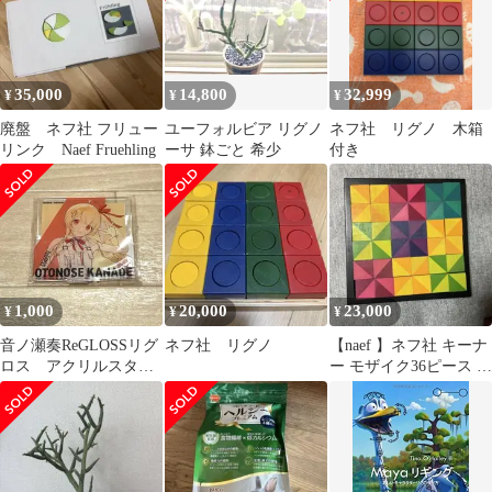
35,000
14,800
32,999
¥
¥
¥
廃盤 ネフ社 フリュー
ユーフォルビア リグノ
ネフ社 リグノ 木箱
リンク Naef Fruehling
ーサ 鉢ごと 希少
付き
1,000
20,000
23,000
¥
¥
¥
音ノ瀬奏ReGLOSSリグ
ネフ社 リグノ
【naef 】ネフ社 キーナ
ロス アクリルスタン
ー モザイク36ピース パ
ド Daybreak ver.新品
ズル 木製 インテリ
ア