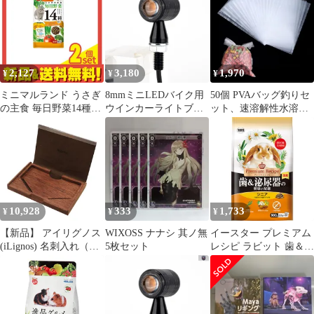
高栄養バランス 美味し
いイギリス国民賞 受賞
ブランド ジュニア＆ド
ワーフ ミント(ジュニ
ア＆ドワーフ (ミント))
2,127
3,180
1,970
¥
¥
¥
ミニマルランド うさぎ
8mmミニLEDバイク用
50個 PVAバッグ釣りセ
の主食 毎日野菜14種シ
ウインカーライトブラ
ット、速溶解性水溶性
ニア 4歳から 800g 2個
インドランプクリグノ
集魚餌袋、鯉釣り用、
セット まとめ売り
タントモトカフェレー
粒餌・ソリッドバッグ
サーカスタムパーツ
式リグの釣り部品およ
び釣具に適用。
10,928
333
1,733
¥
¥
¥
【新品】 アイリグノス
WIXOSS ナナシ 其ノ無
イースター プレミアム
(iLignos) 名刺入れ（ウ
5枚セット
レシピ ラビット 歯＆泌
ォルナット×ブラウン）
尿器の健康に配慮 シニ
0
ア 900g ウサギ用フード
（1点）