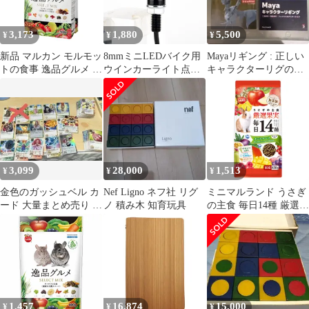
3,173
1,880
5,500
¥
¥
¥
新品 マルカン モルモッ
8mmミニLEDバイク用
Mayaリギング : 正しい
トの食事 逸品グルメ ５
ウインカーライト点滅
キャラクターリグの作
００ｇ
ライト点滅イエローシ
り方
グナルランプクリグノ
タントモトカフェレー
サー
3,099
28,000
1,513
¥
¥
¥
金色のガッシュベル カ
Nef Ligno ネフ社 リグ
ミニマルランド うさぎ
ード 大量まとめ売り キ
ノ 積み木 知育玩具
の主食 毎日14種 厳選果
ラカード ノーマル 当時
実 850g メンテナンス
物
離乳
1,457
16,874
15,000
¥
¥
¥