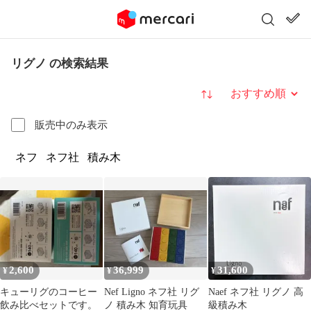
リグノ の検索結果
並び替え
販売中のみ表示
ネフ
ネフ社
積み木
2,600
36,999
31,600
¥
¥
¥
キューリグのコーヒー
Nef Ligno ネフ社 リグ
Naef ネフ社 リグノ 高
飲み比べセットです。
ノ 積み木 知育玩具
級積み木