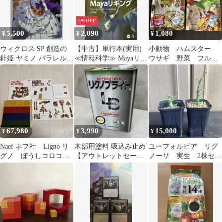
1.5kg トライバル
5%OFF
5,500
2,090
1,080
¥
¥
¥
ウィクロス SP 創造の
【中古】単行本(実用)
小動物 ハムスター
針姫 ヤミノ パラレル
≪情報科学≫ Mayaリギ
ウサギ 野菜 フルー
ウェディングルリグパ
ング 正しいキャラクタ
ツ グラノーラ 乳酸
ック
ーリグの作り方 改訂版
菌 おやつ フード
67,980
3,990
15,000
¥
¥
¥
Naef ネフ社 Ligno リ
木部用塗料 吸込み止め
ユーフォルビア リグ
グノ ぼうしコロコ
【アウトレットセー
ノーサ 実生 2株セッ
ロ あかくんとまっか
ル】リグノブライト
ト パキポディウム
ちゃん
（屋外木部含浸下塗り
アガベ
剤）