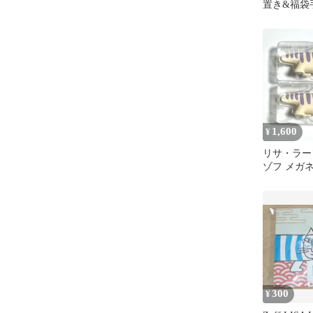
置き&福袋
1,600
¥
リサ・ラーソン
ゾフ メガ
2025 2個
300
¥