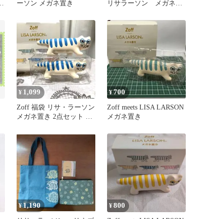
マ
ーソン メガネ置き
リサラーソン メガネ置
き 2点セット
1,099
700
¥
¥
Zoff 福袋 リサ・ラーソン
Zoff meets LISA LARSON
メガネ置き 2点セット 新
メガネ置き
品未使用1点・中古1点
1,190
800
¥
¥