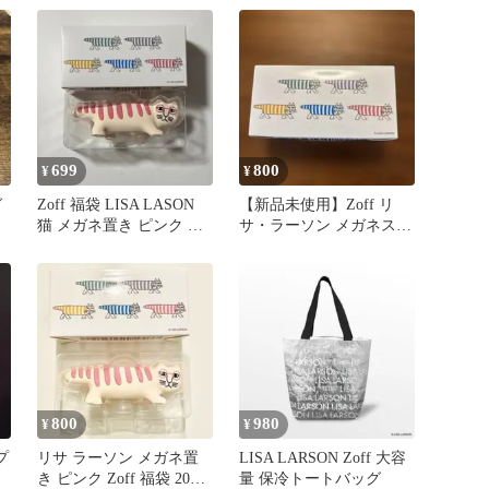
699
800
¥
¥
ガ
Zoff 福袋 LISA LASON
【新品未使用】Zoff リ
猫 メガネ置き ピンク リ
サ・ラーソン メガネスタ
サラーソン
ンド（紙袋付き）
800
980
¥
¥
プ
リサ ラーソン メガネ置
LISA LARSON Zoff 大容
き ピンク Zoff 福袋 2026
量 保冷トートバッグ