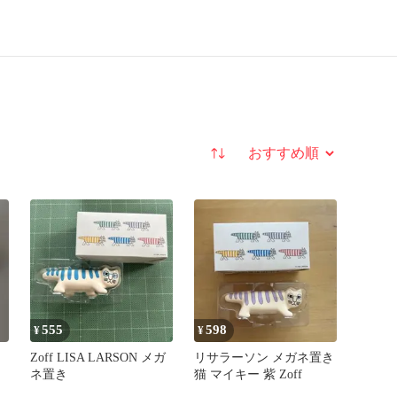
並び替え
555
598
¥
¥
Zoff LISA LARSON メガ
リサラーソン メガネ置き
ネ置き
猫 マイキー 紫 Zoff