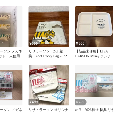
Zoffゾフ
品 コップ 新品 磁器 マ
500
800
¥
¥
サラーソン メガネ
リサラーソン Zoff福
【新品未使用】LISA
セット 未使用
袋 Zoff Lucky Bag 2022
LARSON Mikey ランチ
レート 仕切り皿
499
750
¥
¥
サラーソン メガネ
リサ・ラーソン オリジナ
zoff 2026福袋 特典 リ