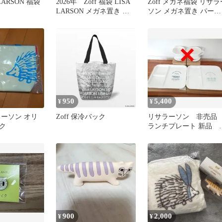
A LARSON 福袋
2026年 Zoff 福袋 LISA
Zoff メガネ福袋 リサラ
LARSON メガネ置き ブ
ソン メガネ置き パープ
ルー
ル
950
5,400
¥
¥
ラーソン オリ
Zoff 保冷バック
リサラーソン 非売
ク
ランチプレート 新品 
使用 送料込み
900
2,000
¥
¥