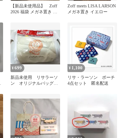
【新品未使用品】 Zoff
Zoff meets LISA LARSON
2026 福袋 メガネ置き 黄
メガネ置き イエロー
色
699
1,100
¥
¥
新品未使用 リサラーソ
リサ・ラーソン ポーチ
ン
ン オリジナルバッグ
4点セット 匿名配送
非売品