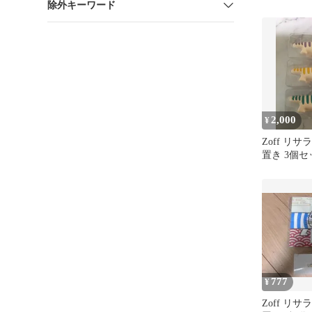
除外キーワード
2,000
¥
Zoff リ
置き 3個
777
¥
Zoff リ