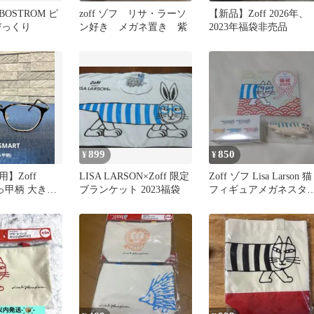
 BOSTROM ピ
zoff ゾフ リサ・ラーソ
【新品】Zoff 2026年、
びっくり
ン好き メガネ置き 紫
2023年福袋非売品
899
850
¥
¥
】Zoff
LISA LARSON×Zoff 限定
Zoff ゾフ Lisa Larson 猫
べっ甲柄 大きめ
ブランケット 2023福袋
フィギュアメガネスタ
付き＋マイキー
ド＆紙袋