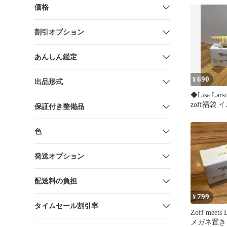
価格
割引オプション
あんしん鑑定
690
¥
出品形式
◆Lisa La
zoff福袋
保証付き整備品
色
発送オプション
配送料の負担
799
¥
タイムセール割引率
Zoff meets
メガネ置き