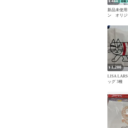
444
¥
新品未使用
ン オリ
非売品
1,200
¥
LISA LA
ッグ 3種