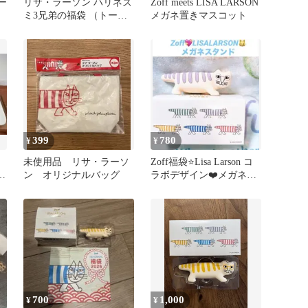
ー
リサ・ラーソン ハリネズ
Zoff meets LISA LARSON
ミ3兄弟の福袋 （トート
メガネ置きマスコット
ポーチ ぽち袋3点） 付録
399
780
¥
¥
品
未使用品 リサ・ラーソ
Zoff福袋⭐️Lisa Larson コ
未
ン オリジナルバッグ
ラボデザイン❤️メガネ置
き⭐️パープル
700
1,000
¥
¥