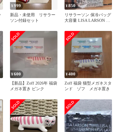
999
850
¥
¥
ラ
新品・未使用 リサラー
リサラーソン 保冷バッグ
ソン付録セット
大容量 LISA LARSON 新
品未使用 シルバー
600
400
¥
¥
【新品】Zoff 2026年 福袋
Zoff 福袋 猫型メガネスタ
メガネ置き ピンク
ンド ゾフ メガネ置き