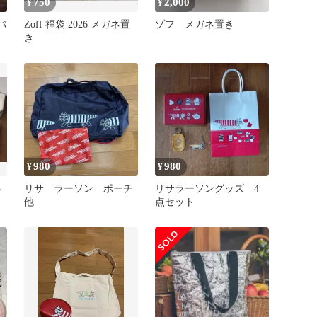
750
2,000
¥
¥
バ
Zoff 福袋 2026 メガネ置
ゾフ メガネ置き
き
980
980
¥
¥
ト
リサ ラーソン ポーチ
リサラーソングッズ 4
他
点セット