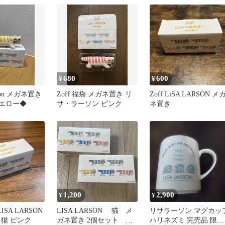
680
600
¥
¥
rson メガネ置き
Zoff 福袋 メガネ置き リ
Zoff LiSA LARSON メ
 イエロー◆
サ・ラーソン ピンク
ネ置き
1,200
2,900
¥
¥
 LISA LARSON
LISA LARSON 猫 メ
リサラーソン マグカッ
 猫 ピンク
ガネ置き 2個セット
ハリネズミ 完売品 限定