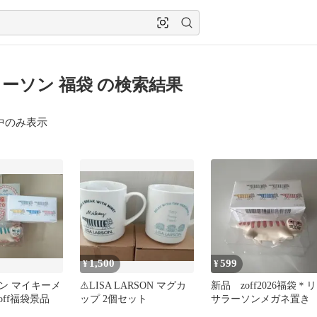
ーソン 福袋 の検索結果
中のみ表示
1,500
599
¥
¥
ン マイキーメ
⚠LISA LARSON マグカ
新品 zoff2026福袋＊リ
off福袋景品
ップ 2個セット
サラーソンメガネ置き