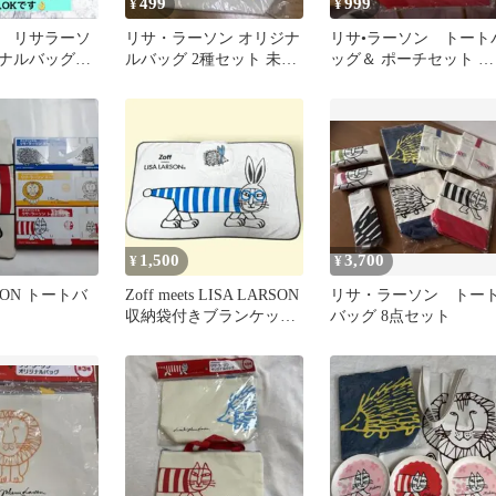
499
999
¥
¥
 リサラーソ
リサ・ラーソン オリジナ
リサ•ラーソン トート
ジナルバッグ
ルバッグ 2種セット 未使
ッグ＆ ポーチセット 非
用品
売品
1,500
3,700
¥
¥
RSON トートバ
Zoff meets LISA LARSON
リサ・ラーソン トー
収納袋付きブランケッ
バッグ 8点セット
ト 非売品