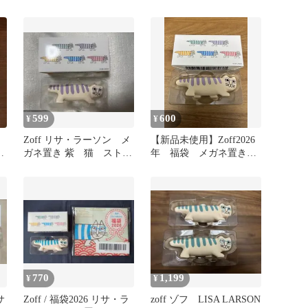
グ
メガネ置き
599
600
¥
¥
Zoff リサ・ラーソン メ
【新品未使用】Zoff2026
プ
ガネ置き 紫 猫 ストラ
年 福袋 メガネ置き
イプ2026福袋
パープル
770
1,199
¥
¥
サ
Zoff / 福袋2026 リサ・ラ
zoff ゾフ LISA LARSON