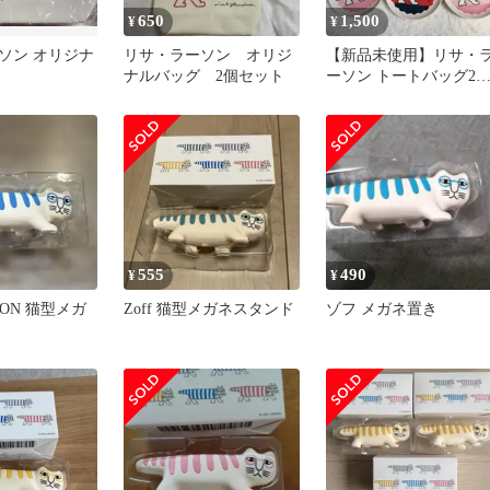
650
1,500
¥
¥
ソン オリジナ
リサ・ラーソン オリジ
【新品未使用】リサ・
ナルバッグ 2個セット
ーソン トートバッグ2
点、プレート3枚まとめ
売り
555
490
¥
¥
RSON 猫型メガ
Zoff 猫型メガネスタンド
ゾフ メガネ置き