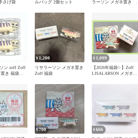
手さげ袋
ルバッグ 2個セット
ラーソン メガネ置き 
イキー ブルー 紙袋
1,200
1,099
¥
¥
 zoff Zoff
リサラーソン メガネ置き
【2026年福袋✨】Zoff
ネ置き 福袋
Zoff 福袋
LISALARSON メガネ置
セット
き グリーン 紙袋
700
666
¥
¥