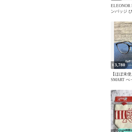
ELEONOR
ンバッジ 
3,780
¥
【ほぼ未使用
SMART 
レンズ 度