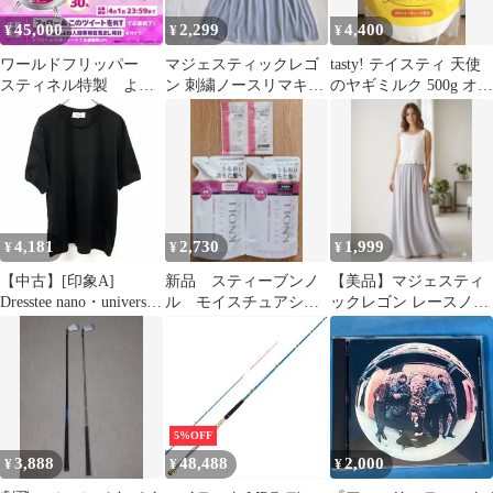
45,000
2,299
4,400
¥
¥
¥
ワールドフリッパー
マジェスティックレゴ
tasty! テイスティ 天使
スティネル特製 よわ
ン 刺繍ノースリマキシ
のヤギミルク 500g オー
よわ人類専用目覚まし
ワンピース 花柄刺
ガニック原料 犬猫兼用
時計
繍 フェミニン M
4,181
2,730
1,999
¥
¥
¥
【中古】[印象A]
新品 スティーブンノ
【美品】マジェスティ
Dresstee nano・universe
ル モイスチュアシル
ックレゴン レースノー
re formal ドレスティー
ク シャントリ380mL
スリドッキングワンピ
ナノユニバース リフォ
／カラー１DAY
M グレー
ーマル Tシャツ レディ
ース XL LL 杢ブラック
杢黒 綿100% コットン
100% 無地 半袖
5%OFF
3,888
48,488
2,000
¥
¥
¥