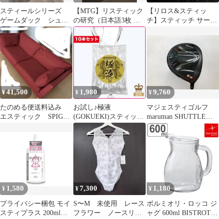
スティールシリーズ
【MTG】リスティック
【リロス&スティッ
ゲームダック シュ
の研究（日本語3枚 英
チ】スティッチ サーフ
ア se215
語1枚） 4枚セット
ボード ピンバッジ
Prophecy
41,500
1,980
9,760
¥
¥
¥
たのめる便送料込み
お試し♪極液
マジェスティゴルフ
エスティック SPIGA
(GOKUEKI)スティック
maruman SHUTTLE
レッド系 ソファ 3人
１袋(10ml×10本入り)
2022 18度
掛け
【エステサロン用水溶
IMPACTFIT m230 Rフ
性マッサージオイル】
レックス フェアウェ
イウッド 中古【最短
即日発送】
1,580
7,300
1,180
¥
¥
¥
プライバシー梱包 モイ
S〜M 未使用 レース
ボルミオリ・ロッコ ジ
スティプラス 200ml
フラワー ノースリー
ャグ 600ml BISTROT