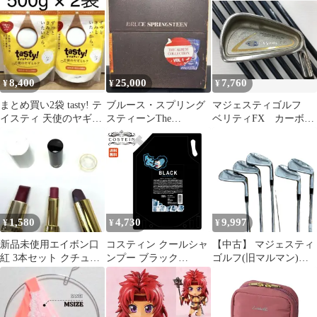
THE TRIPS ケンヂ ア
ワンピース
ンド ザ トリップス 八
田ケンヂ ケントリ パン
ク
8,400
25,000
7,760
¥
¥
¥
まとめ買い2袋 tasty! テ
ブルース・スプリング
マジェスティゴルフ
イスティ 天使のヤギミ
スティーンThe
ベリティFX カーボフ
ルク 500g
AlbumsCollectionVol.1
ィットEV-1プラス R
フレックス アイアン
セット 中古 ゴルフ
ドゥ！新大宮バイパス
浦和店【最短即日発
送】
1,580
4,730
9,997
¥
¥
¥
新品未使用エイボン口
コスティン クールシャ
【中古】 マジェスティ
紅 3本セット クチュリ
ンプー ブラック
ゴルフ(旧マルマン)
エール アクアルージュ
3000mL 詰め替え 業務
Conductor PRO-X
ステイオン
用 レフィル 日本製 爽
MILLING CAVITY 6S
快 クール メンズ 夏 シ
アイアンセット IR リシ
ャンプー 暑さ対策
ャフト (フレックスそ