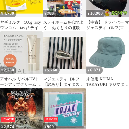
4,780
780
10,900
¥
¥
¥
ヤギミルク 500g tasty
ステイホームを心地よ
【中古】 ドライバー マ
ワンコム tasty! テイス
く... ぬくもりの北欧ス
ジェスティゴルフ(マル
ティ 天使のヤギミルク
タイル (NHK趣味どき
マン) マジェスティ
500g オーガニック原料
っ!) 行正 り香,小泉 隆,
Royal Black Diamana
犬猫兼用 全年齢
島塚 絵里(中古)
R60 S 9.5[4596]
2,750
5,760
6,871
¥
¥
¥
アオハル リペルUVト
マジェスティゴルフ
未使用 KIJIMA
ーンアップクリーム 敏
【訳あり】タイタス
TAKAYUKI キジマタカ
感肌 下地 日焼け止め
VS カーボフィット
ユキ POLY COTTON
スキンケア 日焼け止め
ML-1 Rフレックス
ELASTIC BACK
クリーム 美容液 顔 首
アイアンセット 中
6PANEL CAP ポリコッ
化粧下地 紫外線 UV 対
古 ゴルフドゥ！大宮
トン エラスティック キ
策 UVカット UVケア
丸ヶ崎店【最短即日発
ャップ 帽子 1 ブルー
UVクリーム SPF50 紫
送】
メンズ 古着 中古 USED
10%OFF
10%OFF
外線対策 グッズ 日焼け
2,574
900
¥
¥
べたつかない