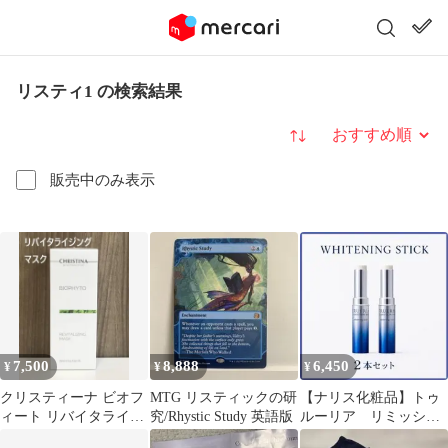
リスティ1 の検索結果
並び替え
販売中のみ表示
7,500
8,888
6,450
¥
¥
¥
クリスティーナ ビオフ
MTG リスティックの研
【ナリス化粧品】トゥ
ィート リバイタライジ
究/Rhystic Study 英語版
ルーリア リミッショ
ング マスク
ンWHホワイトニング