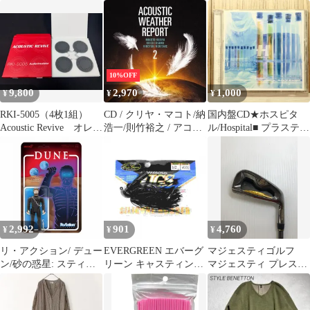
Moisty Plus 高濃度 ジェ
ブレオタード ＊ バ
JUG ビストロジャグ ガ
ル 潤滑 ゼリー マッサ
レエ ダンスドパリ
ラス （ ピッチャー 水
ージ ローション ヒアル
差し 水さし サーバー
ロン酸 コラーゲン 配合
カラフェ ガラス製 目盛
乾きにくい 拭き取り簡
り付き 取っ手付き ハー
単 雑貨 日本製
ブウォーター 水 ジュー
10%OFF
ス シンプル アイスティ
9,800
2,970
1,000
¥
¥
¥
ー おしゃれ ）)
RKI-5005（4枚1組）
CD / クリヤ・マコト/納
国内盤CD★ホスピタ
Acoustic Revive オレ
浩一/則竹裕之 / アコー
ル/Hospital■ プラスティ
オ アコースティック
スティック・ウェザ
ック・サージェリー
リバイブ インシュレ
ー・リポート2 (ハイブ
【SRCS342/4988009034
ーター
リッドCD)
218】V74656
2,992
901
4,760
¥
¥
¥
リ・アクション/ デュー
EVERGREEN エバーグ
マジェスティゴルフ
ン/砂の惑星: スティル
リーン キャスティング
マジェスティ プレステ
ガー
ジグシリコン 1/2oz
ジオ SC-V プレステジ
#203 コザリ
オ SC-V Lフレック
ス アイアン 中古