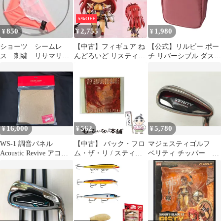
COSTIN 日本ケミコス
の他) メンズ 男性用 右
リビック RIBIC エレガ
利き 右用 Cランク ゴル
5%OFF
ン トニックシャンプー
フクラブ
850
2,755
1,980
¥
¥
¥
リニューアル
ショーツ シームレ
【中古】フィギュア ね
【公式】リルビー ポー
ス 刺繍 リサマリ
んどろいど リスティ
チ リバーシブル ダステ
エメフィール トリン
「クイーンズブレイ
ィピンク
プ ラヴィスティ 美
ド」
匠
16,000
562
5,780
¥
¥
¥
WS-1 調音パネル
【中古】 バック・フロ
マジェスティゴルフ
Acoustic Revive アコー
ム・ザ・リ / スティー
ベリティ チッパー 35
スティックリバイブ
ヴィー・サラス・カラ
度 NS 1070 ウェッ
ーコード /
ジ 中古【最短即日発
送】