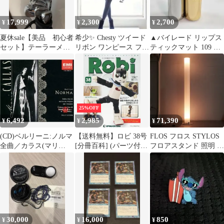
【最短即日発送】
17,999
2,300
2,700
¥
¥
¥
夏休sale【美品 初心者
希少✨ Chesty ツイード
▲バイレード リップス
セット】テーラーメイ
リボン ワンピース フレ
ティックマット 109 リ
ド、マジェスティ10本
ア パフスリーブ コラボ
ユニオン 口紅
25%OFF
6,492
2,985
71,390
¥
¥
¥
(CD)ベルリーニ:ノルマ
【送料無料】ロビ 38号
FLOS フロス STYLOS
全曲／カラス(マリ
[分冊百科] (パーツ付)
フロアスタンド 照明 フ
ア)、ミラノ・スカラ座
デアゴスティーニ初版
ロアランプ ライト ステ
合唱団、スティニャー
【メール便】代引きは
ィロス yamagiwa イタ
ニ(エベ)、カバラーリ
できません
リア モダン カスティリ
(リナ)、
オーニ 91495
30,000
16,000
850
¥
¥
¥