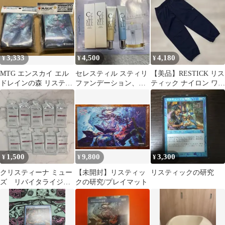
スティック２本セット
3,333
4,500
4,180
¥
¥
¥
MTG エンスカイ エル
セレスティル スティリ
【美品】RESTICK リス
ドレインの森 リスティ
ファンデーション、ス
ティック ナイロン ワイ
ックの研究 スリーブ 2
テリファイクリーム4つ
ドトラックパンツ XL
個セット
セット
1,500
9,800
3,300
¥
¥
¥
クリスティーナ ミュー
【未開封】リスティッ
リスティックの研究
ズ リバイタライジン
クの研究/プレイマット
グ ナイトクリーム
3ml サンプル