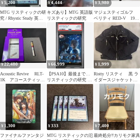
5,200
4,444
3,980
¥
¥
¥
MTG リスティックの研
キズあり】MTG 英語版
マジェスティゴルフ
究 / Rhystic Study 英語
リスティックの研究
ベリティ RED-V 19
版
度 ベリティ RED-V
Sフレックス フェアウ
ェイウッド 中古【最
短即日発送】
22,480
66,999
1,999
¥
¥
¥
Acoustic Revive RLT-
【PSA10】最後まで…
Ristty リスティ 黒 ラ
1K アコースティック
リスティックの研究 日
イダースジャケット
リバイブ
本語版 FCA #0031
ナイロンジャケット
1,300
333
7,400
¥
¥
¥
ファイナルファンタジ
MTG リスティックの氾
最終処分‼️カリモク家具