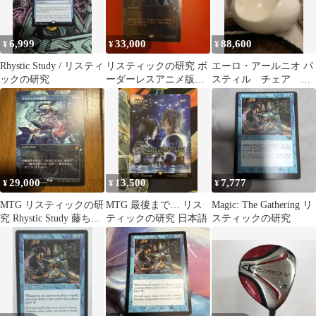
6,999
33,000
88,600
¥
¥
¥
Rhystic Study / リスティ
​リスティックの研究 ボ
エーロ・アールニオ パ
ックの研究
ーダーレスアニメ版イ
スティル チェア リ
ラスト 日本語 1枚
プロダクト スペース
エイジ
29,000
13,500
7,777
¥
¥
¥
MTG リスティックの研
MTG 最後まで… リス
Magic: The Gathering リ
究 Rhystic Study 藤ちょ
ティックの研究 日本語
スティックの研究
こ 日本語