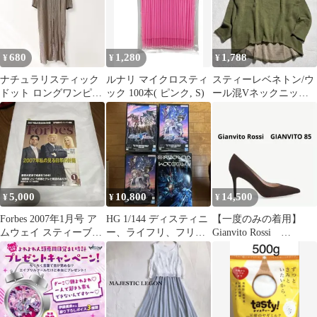
【最短即日発送】
680
1,280
1,788
¥
¥
¥
ナチュラリスティック
ルナリ マイクロスティ
スティーレベネトン/ウ
ドット ロングワンピー
ック 100本( ピンク, S)
ール混Vネックニット/
ス 前開き M L 《e559
アシンメトリー/ドルマ
ンスリーブ/M
5,000
10,800
14,500
¥
¥
¥
Forbes 2007年1月号 ア
HG 1/144 ディスティニ
【一度のみの着用】
ムウェイ スティーブヴ
ー、ライフリ、フリー
Gianvito Rossi
ァンアンデル
ダム劇場版フリーダム
GIANVITO 85
セット