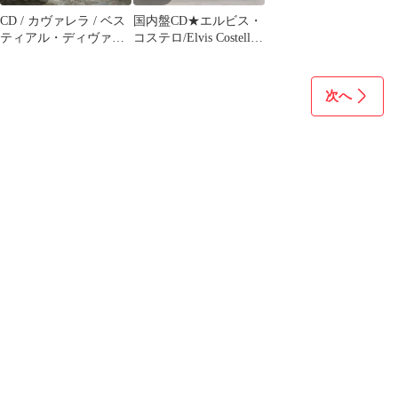
CD / カヴァレラ / ベス
国内盤CD★エルビス・
ティアル・ディヴァス
コステロ/Elvis Costello■
テーション (歌詞対訳
コジャック・ヴァラエ
付)
ティ
【WPCR258/4943674025
次へ
824】F21627