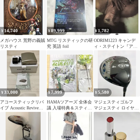
14,740
89,999
1,782
¥
¥
¥
メガハウス 荒野の義賊
MTG リスティックの研
ODRIM1223 キャンデ
リスティ
究 英語 foil
ィ・ステイトン『アイ
ム・ジャスト・ア・プ
リズナー』
33,000
7,999
5,580
¥
¥
¥
アコースティックリバ
HAMAツアーズ 全体会
マジェスティゴルフ
イブ Acoustic Revive
議 入場特典＆スティッ
マジェスティ ロイヤル
RR-777
クバルーン エイトリ
ブラック 17度 マジ
ェスティ LV510 Rフ
レックス フェアウェ
イウッド 中古 ゴル
フドゥ！白山松任店