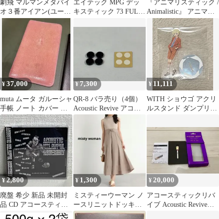
劇飛 マルマンメタバイ
エイテック MPG デッ
『アニマリスティック /
オ３番アイアン(ユーテ
キスティック 73 FULL
Animalistic』 アニマル
ィリティ用スチールシ
ARMED 231(ハンドル
ズ / The Animals
ャフト装着)１本
別売リ)
Daughter Street Records
GOLD S.95001
37,000
7,300
11,111
¥
¥
¥
muta ムータ ガルーシャ
QR-8 バラ売り（4個）
WITH ショウゴ アクリ
手帳 ノート カバー リ
Acoustic Revive アコー
ルスタンド ダンプリフ
スティ トラベラーズノ
スティックリバイブ
ェスティバル
ート
水晶レゾネーター
2,800
1,300
20,000
¥
¥
¥
廃盤 希少 新品 未開封
ミスティーウーマン ノ
アコースティックリバ
品 CD アコースティッ
ースリニットドッキン
イブ Acoustic Revive
ク不法集会 KENZI &
グワンピ 異素材 ロング
RLT-1K