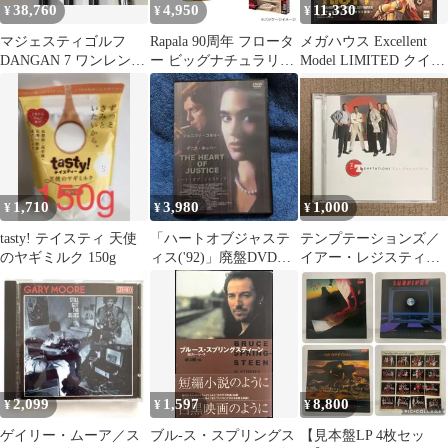
38,760
4,950
11,330
¥
¥
¥
マジェスティゴルフ
Rapala 90周年 フロータ
メガハウス Excellent
DANGAN 7 ワンレング
ー ビッグナチュラリス
Model LIMITED クイー
ス オリジナルカーボ
ティック トラウトトロ
ンズブレイド リスティ
ン Sフレックス アイ
ーリングスペシャル
限定復刻版
アンセット 中古【最
短即日発送】
1,710
3,980
1,000
¥
¥
¥
tasty! テイスティ 天使
「ハートオブジャステ
テンプテーションズ／
のヤギミルク 150g
ィス('92)」廃盤DVD
イアー・レジスティブ
ジェニファー・コネリ
ル
ー 視聴済み
2,099
1,597
8,800
¥
¥
¥
ゲイリー・ムーア／ス
ブル-ス・スプリングス
【見本盤LP 4枚セッ