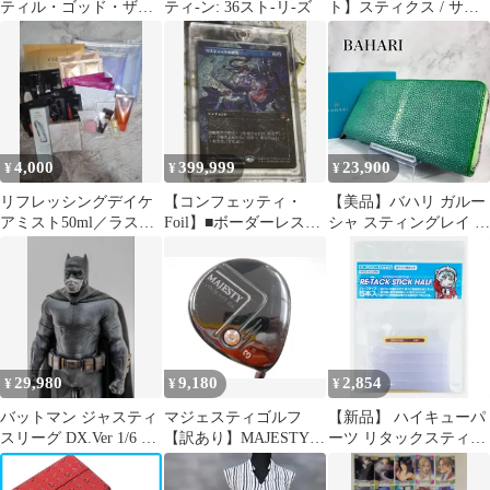
ティル・ゴッド・ザ・
ティ-ン: 36スト-リ-ズ
ト】スティクス / サバ
ブルース CD
イバー / 38スペシャル /
リユニオン
028
4,000
399,999
23,900
¥
¥
¥
リフレッシングデイケ
【コンフェッティ・
【美品】バハリ ガルー
アミスト50ml／ラステ
Foil】■ボーダーレス■
シャ スティングレイ エ
ィングクラリティルー
リスティックの研究
イ革 ラウンドファスナ
スパウダー5g
ー 長財布
29,980
9,180
2,854
¥
¥
¥
バットマン ジャスティ
マジェスティゴルフ
【新品】 ハイキューパ
スリーグ DX.Ver 1/6 カ
【訳あり】MAJESTY
ーツ リタックスティッ
スタムフィギュア
CONQUEST BK 15
クハーフ 0
度 Speeder