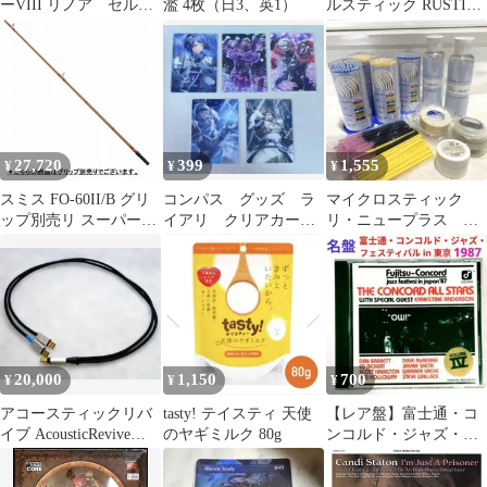
ーVIII リノア セルフ
濫 4枚（日3、英1）
ルスティック RUSTIC
ィ キスティス カー
ダイニングチェア 椅子
ド
1脚
27,720
399
1,555
¥
¥
¥
スミス FO-60II/B グリ
コンパス グッズ ラ
マイクロスティック
ップ別売リ スーパース
イアリ クリアカー
リ・ニュープラス 前
トライク イノベーショ
ド ジャスティス ジ
処理剤 スクリューブ
ン グリップレス リザー
ャンヌダルク グスタ
ラシセット
バースティック 1ピー
フ
ス ベイト
20,000
1,150
700
¥
¥
¥
アコースティックリバ
tasty! テイスティ 天使
【レア盤】富士通・コ
イブ AcousticRevive
のヤギミルク 80g
ンコルド・ジャズ・フ
USBケーブル 電源分離
ェスティバル・イン・
ジャパン ジャズCD