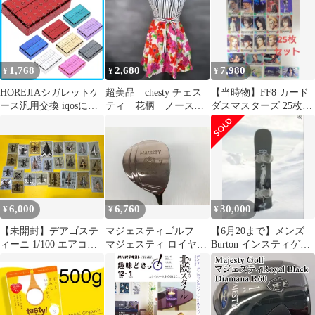
EVOLUTION HV330（ｼ
ｬﾌﾄｶｯﾄ） Sフレック
ス フェアウェイウッ
ド 中古 ゴルフド
ゥ！岡崎上里店【最短
1,768
2,680
7,980
¥
¥
¥
即日発送】
HOREJIAシガレットケ
超美品 chesty チェス
【当時物】FF8 カード
ース汎用交換 iqosに適
ティ 花柄 ノース
ダスマスターズ 25枚セ
用するヒートスティッ
リ ワンピース Ｘ
ット（キスティス・リ
クケース タバコ専用カ
Ｓ ストライプ
ノア他）
バー 電気鍍金 衝突防止
PCケース 加熱式たばこ
弾箱 変形しづらく 防水
防汗 薄型 携帯便利
（ケースのみ） (メッ
6,000
6,760
30,000
¥
¥
¥
キレッド)
【未開封】デアゴステ
マジェスティゴルフ
【6月20まで】メンズ
ィーニ 1/100 エアコン
マジェスティ ロイヤル
Burton インスティゲー
バット コレクション 24
４ 22度 マジェステ
ター ピュアポップキャ
機 まとめ売り
ィ ロイヤル４ Rフレ
ンバー
ックス フェアウェイ
ウッド 中古【最短即
日発送】