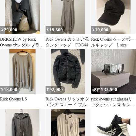
20,000
19,800
19,000
¥
¥
¥
DRKSHDW by Rick
Rick Owens カシミア混
Rick Owens ベースボー
Owens サンダル ブラッ
タンクトップ FOG44
ルキャップ L size
ク
18,000
92,000
35,500
¥
¥
現在 ¥
Rick Owens LS
Rick Owens リックオウ
rick owens sunglassesリ
エンス スエード ブルゾ
ックオウエンス サング
ン レザージャケット
ラス