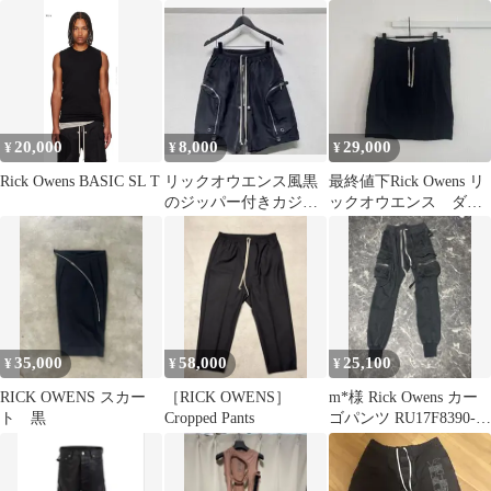
20,000
8,000
29,000
¥
¥
¥
Rick Owens BASIC SL T
リックオウエンス風黒
最終値下Rick Owens リ
のジッパー付きカジュ
ックオウエンス ダー
アルショートパンツ
クシャドウ サルエルシ
ョーツ
35,000
58,000
25,100
¥
¥
¥
RICK OWENS スカー
［RICK OWENS］
m*様 Rick Owens カー
ト 黒
Cropped Pants
ゴパンツ RU17F8390-
BA