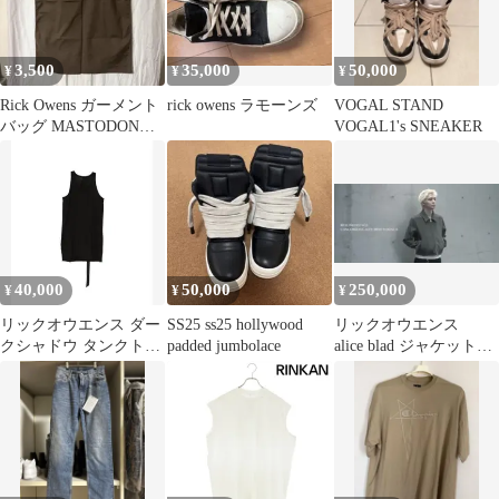
3,500
35,000
50,000
¥
¥
¥
Rick Owens ガーメント
rick owens ラモーンズ
VOGAL STAND
バッグ MASTODON
VOGAL1's SNEAKER
F/W 2016
40,000
50,000
250,000
¥
¥
¥
リックオウエンス ダー
SS25 ss25 hollywood
リックオウエンス
クシャドウ タンクトッ
padded jumbolace
alice blad ジャケット
プ サイズM
カーキ