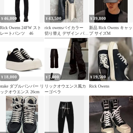
46,000
43,500
39,800
¥
¥
¥
Rick Owens 24FW スト
rick owensバイカラー
新品 Rick Owens キャッ
レートパンツ 46
切り替え デザイン パン
プ サイズM
ツ ブラック ベージュ
18,000
5,000
19,500
¥
¥
¥
stake ダブルバンパー リ
リックオウエンス風カ
Rick Owens
ックオウエンス 26cm
ーゴベラ