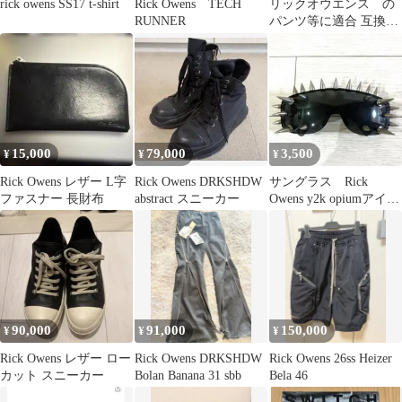
rick owens SS17 t-shirt
Rick Owens TECH
リックオウエンス の
RUNNER
パンツ等に適合 互換性
のある ウエスト紐 ドロ
ーストリング
15,000
79,000
3,500
¥
¥
¥
Rick Owens レザー L字
Rick Owens DRKSHDW
サングラス Rick
ファスナー 長財布
abstract スニーカー
Owens y2k opiumアイウ
ェア トゲトゲ 装飾
90,000
91,000
150,000
¥
¥
¥
Rick Owens レザー ロー
Rick Owens DRKSHDW
Rick Owens 26ss Heizer
カット スニーカー
Bolan Banana 31 sbb
Bela 46