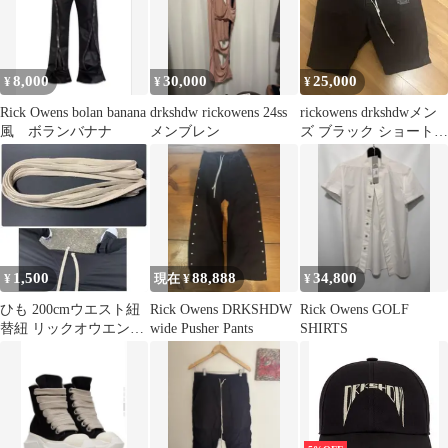
8,000
30,000
25,000
¥
¥
¥
Rick Owens bolan banana
drkshdw rickowens 24ss
rickowens drkshdwメン
風 ボランバナナ
メンブレン
ズ ブラック ショートパ
ンツ ハーフパンツ
1,500
88,888
34,800
¥
現在 ¥
¥
ひも 200cmウエスト紐
Rick Owens DRKSHDW
Rick Owens GOLF
替紐 リックオウエンス
wide Pusher Pants
SHIRTS
Rick Owens