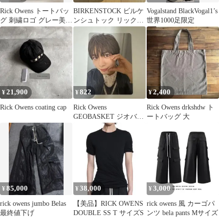
Rick Owens トートバッ
BIRKENSTOCK ビルケ
Vogalstand BlackVogal1’s
グ 刺繍ロゴ グレー美品
ンシュトック リックオ
世界1000足限定
リックオウエンス
ウエンス アリゾナ 42
21,900
822
2,400
¥
¥
¥
Rick Owens coating cap
Rick Owens
Rick Owens drkshdw ト
GEOBASKET ジオバス
ートバッグ 大
ケット スニーカー
85,000
38,000
3,000
¥
¥
¥
rick owens jumbo Belas
【美品】RICK OWENS
rick owens 風 カーゴパ
最終値下げ
DOUBLE SS T サイズS
ンツ bela pants Mサイズ