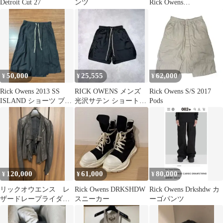
Detroit Cut 27
ンツ
Rick Owens
DRKSHDW デニムパ
ンツ ８分丈
50,000
25,555
62,000
¥
¥
¥
Rick Owens 2013 SS
RICK OWENS メンズ
Rick Owens S/S 2017
ISLAND ショーツ ブラ
光沢サテン ショートパ
Pods
ック 黒 46
ンツ ブラック M
120,000
61,000
80,000
¥
¥
¥
リックオウエンス レ
Rick Owens DRKSHDW
Rick Owens Drkshdw カ
ザードレープライダー
スニーカー
ーゴパンツ
ス