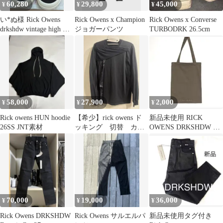
60,280
29,800
45,000
¥
¥
¥
い*ぬ様 Rick Owens
Rick Owens x Champion
Rick Owens x Converse
drkshdw vintage high ス
ジョガーパンツ
TURBODRK 26.5cm
ニー
58,000
27,900
2,000
¥
¥
¥
Rick owens HUN hoodie
【希少】rick owens ド
新品未使用 RICK
26SS JNT素材
ッキング 切替 カッ
OWENS DRKSHDW ノ
トソー Lサイズ
ベルティトートバッグ
70,000
19,000
36,000
¥
¥
¥
Rick Owens DRKSHDW
Rick Owens サルエルパ
新品未使用タグ付き