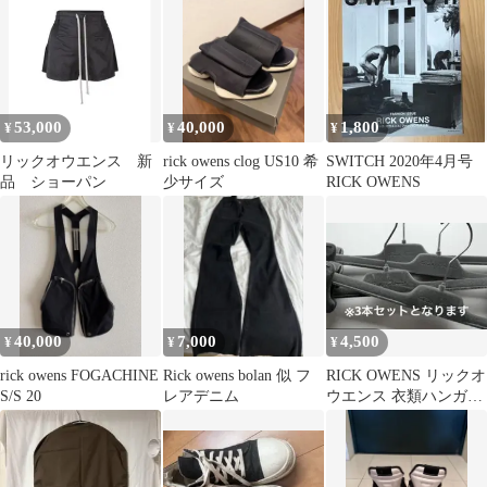
53,000
40,000
1,800
¥
¥
¥
リックオウエンス 新
rick owens clog US10 希
SWITCH 2020年4月号
品 ショーパン
少サイズ
RICK OWENS
40,000
7,000
4,500
¥
¥
¥
rick owens FOGACHINE
Rick owens bolan 似 フ
RICK OWENS リックオ
S/S 20
レアデニム
ウエンス 衣類ハンガー
3本セット マイネッテ
ィ