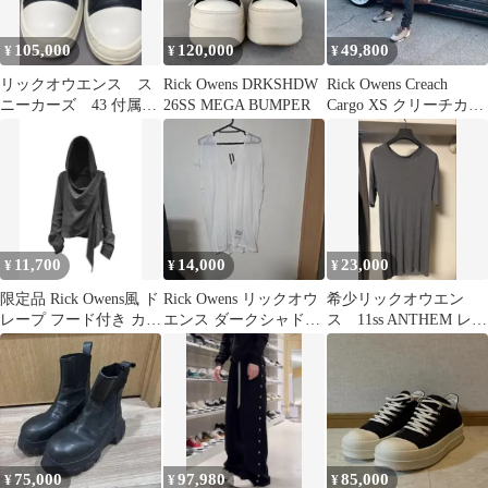
105,000
120,000
49,800
¥
¥
¥
リックオウエンス ス
Rick Owens DRKSHDW
Rick Owens Creach
ニーカーズ 43 付属品
26SS MEGA BUMPER
Cargo XS クリーチカー
有り 正規品
ゴ
11,700
14,000
23,000
¥
¥
¥
限定品 Rick Owens風 ド
Rick Owens リックオウ
希少リックオウエン
レープ フード付き カー
エンス ダークシャドウ
ス 11ss ANTHEM レー
ディガン ダークグレー
カットソー ホワイト
ヨンシルクカットソ
ー JS
75,000
97,980
85,000
¥
¥
¥