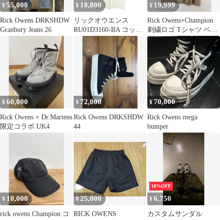
55,000
18,800
19,999
¥
¥
¥
Rick Owens DRKSHDW
リックオウエンス
Rick Owens×Champion
Granbury Jeans 26
RU01D3160-BA コット
刺繍ロゴ Tシャツ ベー
ンタンクトップ メンズ
ジュ
S
60,000
72,000
70,000
¥
¥
¥
Rick Owens × Dr.Martens
Rick Owens DRKSHDW
Rick Owens mega
限定コラボ UK4
44
bumper
10%OFF
10,000
25,000
6,750
¥
¥
¥
rick owens Champion コ
RICK OWENS
カスタムサンダル