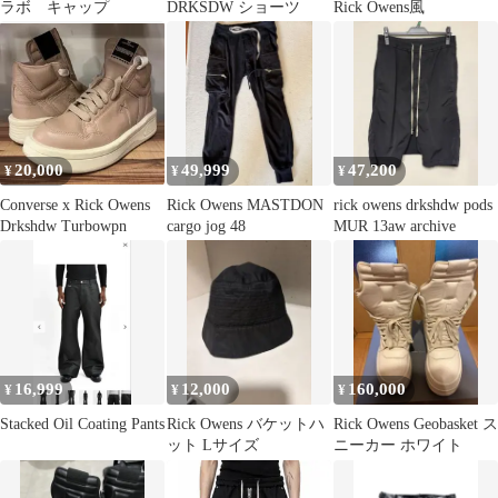
ラボ キャップ
DRKSDW ショーツ
Rick Owens風
20,000
49,999
47,200
¥
¥
¥
Converse x Rick Owens
Rick Owens MASTDON
rick owens drkshdw pods
Drkshdw Turbowpn
cargo jog 48
MUR 13aw archive
16,999
12,000
160,000
¥
¥
¥
Stacked Oil Coating Pants
Rick Owens バケットハ
Rick Owens Geobasket ス
ット Lサイズ
ニーカー ホワイト