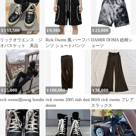
133,500
9,900
23,000
¥
¥
¥
リックオウエンス ジ
Rick Owens 風 ハーフパ
DAMIR DOMA 総柄シ
オバスケット 美品
ンツ ショートパンツ ブ
ョーツ
ラック opium
25,000
100,000
38,000
¥
¥
¥
rick owens似swag hoodie
rick owens 2005 slab dust
06SS rick owens フレア
denim
スラックス