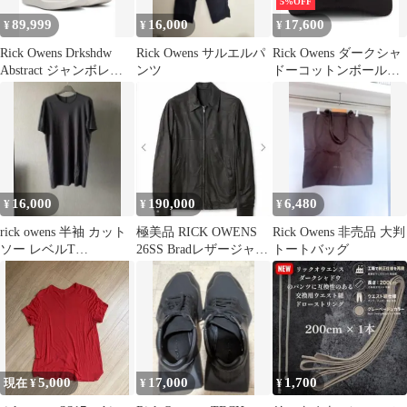
5%OFF
89,999
16,000
17,600
¥
¥
¥
Rick Owens Drkshdw
Rick Owens サルエルパ
Rick Owens ダークシャ
Abstract ジャンボレー
ンツ
ドーコットンボールキ
ス
ャップ
16,000
190,000
6,480
¥
¥
¥
rick owens 半袖 カット
極美品 RICK OWENS
Rick Owens 非売品 大判
ソー レベルT
26SS Bradレザージャケ
トートバッグ
DRKSHDW
ット46
5,000
17,000
1,700
現在 ¥
¥
¥