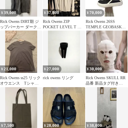
39,000
37,800
70,000
¥
¥
¥
Rick Owens DIRT期 ジ
Rick Owens ZIP
Rick Owens 26SS
ップパーカー ダークダ
POCKET LEVEL T 長
TEMPLE GEOBASKET
スト
袖 MILK L
ジオバスケット
21,000
27,000
30,000
¥
¥
¥
Rick Owens ss25 リック
rick owens リング
Rick Owens SKULL RR
オウエンス Tシャ
品番 新品タグ付き
ツ サイズS
HOLLYWOOD
7,500
28,000
38,000
¥
¥
¥