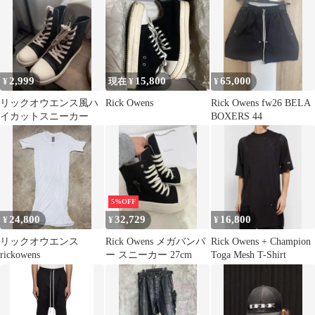
2,999
15,800
65,000
¥
現在 ¥
¥
リックオウエンス風ハ
Rick Owens
Rick Owens fw26 BELA
イカットスニーカー
BOXERS 44
5%OFF
24,800
32,729
16,800
¥
¥
¥
リックオウエンス
Rick Owens メガバンパ
Rick Owens + Champion
rickowens
ー スニーカー 27cm
Toga Mesh T-Shirt