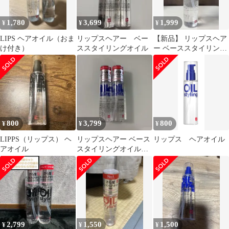
ンモクセイ）]
1,780
3,699
1,999
¥
¥
¥
LIPS ヘアオイル（おま
リップスヘアー ベー
【新品】 リップスヘア
け付き）
ススタイリングオイル
ー ベーススタイリング
オイル 黒 スタイリング
ヘアオイル
800
3,799
800
¥
¥
¥
LIPPS（リップス） ヘ
リップスヘアー ベース
リップス ヘアオイル
アオイル
スタイリングオイル
100ml 2本セット
2,799
1,550
1,500
¥
¥
¥