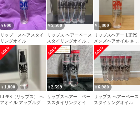
600
5,500
1,800
¥
¥
¥
リップ スヘアスタイ
リップス ヘアーベース
リップスヘアー LIPPS
リングオイル
スタイリングオイル
メンズヘアオイル さら
100ml 4本セット
髪 100ml
1,800
2,599
6,980
¥
¥
¥
LIPPS（リップス） ヘ
リップスヘアー ベー
リップス ヘアーベース
アオイル アップルグリ
ススタイリングオイル
スタイリングオイル 5
ーン & ローズの香り
（黒）ダメージ 100ml
本セット
100ml
2本セット