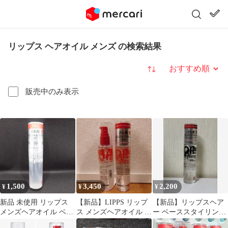
リップス ヘアオイル メンズ の検索結果
並び替え
販売中のみ表示
1,500
3,450
2,200
¥
¥
¥
新品 未使用 リップス
【新品】LIPPS リップ
【新品】リップスヘア
メンズヘアオイル ベー
ス メンズヘアオイル さ
ー ベーススタイリング
ススタイリングミスト
ら髪 100ml 2本セット
オイル 黒 スタイリング