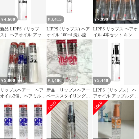
4,600
3,415
7,999
¥
¥
¥
新品 LIPPS（リップ
LIPPS (リップス) ヘア
LIPPS リップス ヘアオ
ス） ヘアオイル アップ
オイル 100ml 洗い流さ
イル 4本セット キンモ
ルグリーン & ローズの
ないトリートメント メ
クセイの香り
香り ベーススタイリン
ンズ レディース さら髪
グ 洗い流さないトリー
スタイリング アップル
トメント メンズ 100ml
グリーン&ローズの香
り
5,800
3,480
5,440
¥
¥
¥
リップスヘアー ヘア
新品 リップスヘアー
LIPPS（リップス） ヘ
オイル2個、ヘアミルク
ベーススタイリングオ
アオイル アップルグリ
1個
イル 赤 無香料 2
ーン & ローズの香り
本セット
ベーススタイリング 洗
い流さないトリートメ
ント メンズ 100mlmt
4eaf1cea