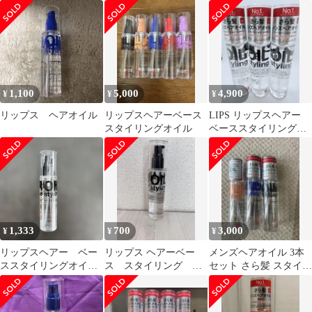
ル 無香料 100ml 6本
本セット
セット
1,100
5,000
4,900
¥
¥
¥
リップス ヘアオイル
リップスヘアーベース
LIPS リップスヘアー
スタイリングオイル
ベーススタイリングオ
イル ×3
1,333
700
3,000
¥
¥
¥
リップスヘアー ベー
リップス ヘアーベー
メンズヘアオイル 3本
ススタイリングオイ
ス スタイリング オ
セット さら髪 スタイリ
ル アップルグリーン
イル100mL お試し 残
ング
&ローズの香り
量約6割程度