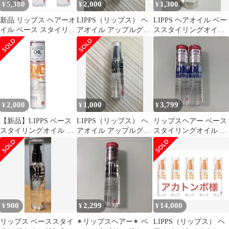
5,380
2,000
1,300
¥
¥
¥
新品 リップス ヘアーオ
LIPPS（リップス） ヘ
LIPPS ヘアオイル ベー
イル ベース スタイリン
アオイル アップルグリ
ススタイリングオイル
グオイル ブルー 3本セ
ーン & ローズの香り
キンモクセイの香り
ット
100ml
2,000
1,000
3,799
¥
¥
¥
【新品】LIPPS ベース
LIPPS（リップス） ヘ
リップスヘアー ベース
スタイリングオイル キ
アオイル アップルグリ
スタイリングオイル ダ
ンモクセイの香り
ーン & ローズの香り
メージ 100ml 2つセッ
100ml
100ml
ト
900
2,299
14,000
¥
¥
¥
リップス ベーススタイ
✴︎リップスヘアー✴︎ ベ
LIPPS（リップス） ヘ