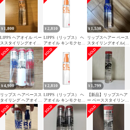
1,800
2,810
1,530
¥
¥
¥
LIPPS ヘアオイル ベー
LIPPS（リップス） ヘ
リップスヘアー ベース
ススタイリングオイル
アオイル キンモクセイ
スタイリングオイル(ダ
キンモクセイの香り
の香り 100g メンズ 洗
メージ)
い流さないトリートメ
ント レディース さら髪
つや髪 保湿 スタイリン
グ剤 [4.ヘアオイル（キ
ンモクセイ）]
4,900
2,810
1,799
¥
¥
¥
リップス ヘアベースス
LIPPS（リップス） ヘ
【新品】リップスヘア
タイリング ヘアオイル
アオイル キンモクセイ
ー ベーススタイリング
& スタイリングミルク
の香り 100g メンズ 洗
オイル 黒 スタイリング
3本セット
い流さないトリートメ
ヘアオイル
ント レディース さら髪
つや髪 保湿 スタイリン
グ剤 [4.ヘアオイル（キ