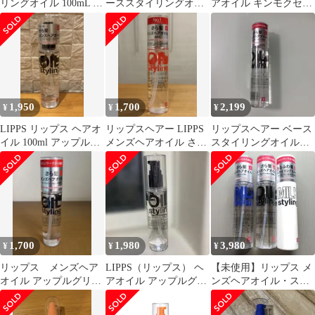
リングオイル 100mL ア
ーススタイリングオイ
アオイル キンモクセイ
ップルグリーン&ロー
ル
100g 10本セット
ズの香り
1,950
1,700
2,199
¥
¥
¥
LIPPS リップス ヘアオ
リップスヘアー LIPPS
リップスヘアー ベース
イル 100ml アップルグ
メンズヘアオイル さら
スタイリングオイル
リーン & ローズの香り
髪 100ml
100ml
1,700
1,980
3,980
¥
¥
¥
リップス メンズヘア
LIPPS（リップス） ヘ
【未使用】リップス メ
オイル アップルグリー
アオイル アップルグリ
ンズヘアオイル・スタ
ン＆ローズの香り
ーン & ローズの香り
イリングミルク 3本セ
100ml
ット