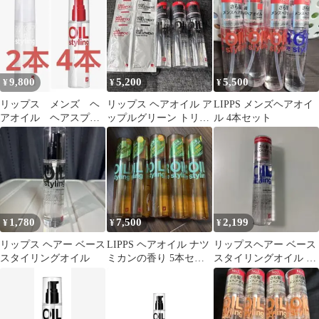
ヘアオイル
9,800
5,200
5,500
¥
¥
¥
リップス メンズ ヘ
リップス ヘアオイル ア
LIPPS メンズヘアオイ
アオイル ヘアスプレ
ップルグリーン トリー
ル 4本セット
ー ヘアミスト 6本セ
トメント 100ml 3本
ット
1,780
7,500
2,199
¥
¥
¥
リップス ヘアー ベース
LIPPS ヘアオイル ナツ
リップスヘアー ベース
スタイリングオイル
ミカンの香り 5本セッ
スタイリングオイル ダ
ト
メージ 100ml