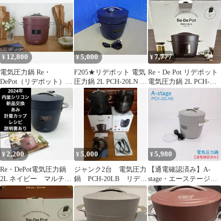
12,800
5,000
7,777
¥
¥
¥
電気圧力鍋 Re・
F205★リデポット 電気
Re・De Pot リデポット
DePot（リデポット）
圧力鍋 2L PCH-20LN ネ
電気圧力鍋 2L PCH-
レッド ２Ｌ PCH-20LR
イビー 2021年製/動作
20LB 美品 レシピブッ
品・保証付き・送料無
ク付
料★2606
2,200
5,000
5,980
¥
¥
¥
Re・DePot電気圧力鍋
ジャンク2台 電気圧力
【通電確認済み】A-
2L ネイビー マルチク
鍋 PCH-20LB リデポ
stage・エーステージ・
ッカー PCH-20LN
ット SP-D131 シロ
PCH-20LHG・Re·De・
カ
リデ・電気圧力鍋・圧
力調理・無水調理