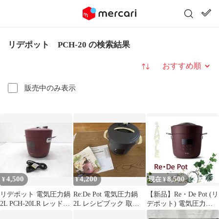
リデポット PCH-20 の検索結果
並び替え
販売中のみ表示
4,500
4,200
8,500
¥
¥
現在 ¥
リデポット 電気圧力鍋
Re:De Pot 電気圧力鍋
【新品】Re・De Pot (リ
2L PCH-20LR レッド
2L レシピブック 取扱
デポット) 電気圧力鍋
2021年製●
説明書付き
2L レッド