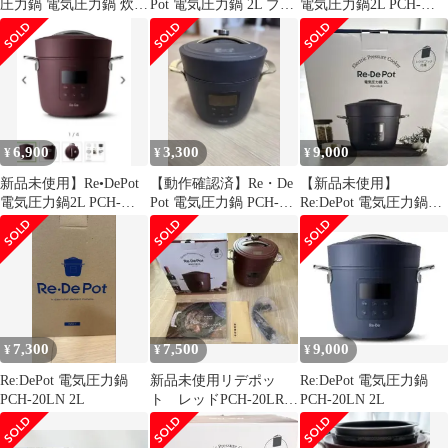
圧力鍋 電気圧力鍋 炊飯
Pot 電気圧力鍋 2L ブラ
電気圧力鍋2L PCH-
器 マルチクッカー クラ
ック PCH-20LB
20LW
ッシー 小型 2L 4合 低
温調理 EPC01A
6,900
3,300
9,000
¥
¥
¥
新品未使用】Re•DePot
【動作確認済】Re・De
【新品未使用】
電気圧力鍋2L PCH-
Pot 電気圧力鍋 PCH-
Re:DePot 電気圧力鍋
20LR
20LB
PCH-20LB 2L ブラック
7,300
7,500
9,000
¥
¥
¥
Re:DePot 電気圧力鍋
新品未使用リデポッ
Re:DePot 電気圧力鍋
PCH-20LN 2L
ト レッドPCH-20LR
PCH-20LN 2L
電気圧力鍋 2.0L