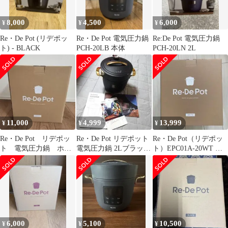
8,000
4,500
6,000
¥
¥
¥
Re・De Pot (リデポッ
Re・De Pot 電気圧力鍋
Re:De Pot 電気圧力鍋
ト) - BLACK
PCH-20LB 本体
PCH-20LN 2L
11,000
4,999
13,999
¥
¥
¥
Re・De Pot リデポッ
Re・De Pot リデポット
Re・De Pot（リデポッ
ト 電気圧力鍋 ホワ
電気圧力鍋 2Lブラック
ト）EPC01A-20WT 電
イト
レシピブック
気圧力鍋 2L 白
6,000
5,100
10,500
¥
¥
¥