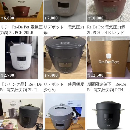
6,800
7,000
10,000
¥
¥
¥
リデ Re-De Pot 電気圧
リデポット 電気圧力
Re De Pot 電気圧力鍋
力鍋 2L PCH-20LR
鍋
2L PCH 20LR レッド
2,700
7,400
12,500
¥
¥
¥
【ジャンク品】Re・De
リデポット 使用頻度
期間限定値下 Re-De
Pot 電気圧力鍋 2L 白 リ
少なめ
Pot 電気圧力鍋 PCH-
デポット E6エラー
26W ホワイト