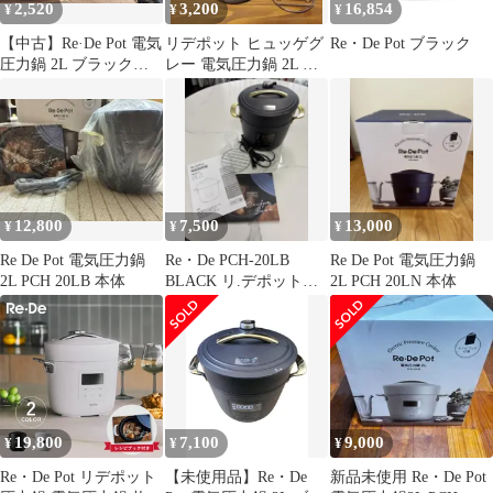
2,520
3,200
16,854
¥
¥
¥
【中古】Re·De Pot 電気
リデポット ヒュッゲグ
Re・De Pot ブラック
圧力鍋 2L ブラック
レー 電気圧力鍋 2L 限
リデポット
定色
12,800
7,500
13,000
¥
¥
¥
Re De Pot 電気圧力鍋
Re・De PCH-20LB
Re De Pot 電気圧力鍋
2L PCH 20LB 本体
BLACK リ.デポット
2L PCH 20LN 本体
電気圧力鍋
19,800
7,100
9,000
¥
¥
¥
Re・De Pot リデポット
​【未使用品】Re・De
新品未使用 Re・De Pot