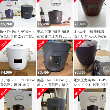
5,260
5,490
1,600
¥
¥
¥
Re・De Pot リデポット
美品 PCH-20LB 20LB
ま*ゆ様 【動作確認
電気圧力鍋 2021年製
家電 電気圧力鍋 2L リ
済】リデ Re·De Pot電気
2L PCH-20LB
デポット ブラック
圧力鍋 2L レッド PCH
Re・De Pot 家電 本体
4,980
3,499
3,300
¥
¥
¥
リデポット Re De Pot
美品 Re・De Pot リデ
電気圧力鍋 Re・DePot
電気圧力鍋 2L ホワイ
ポット 電気圧力鍋 2L
レッド ２Ｌ PCH-20LR
ト PCH-20LW
PCH-20LB