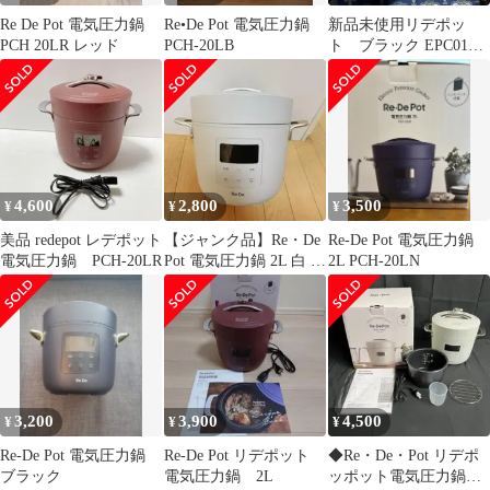
Re De Pot 電気圧力鍋
Re•De Pot 電気圧力鍋
新品未使用リデポッ
PCH 20LR レッド
PCH-20LB
ト ブラック EPC01A-
20BK 電気圧力鍋 2.0L
4,600
2,800
3,500
¥
¥
¥
美品 redepot レデポット
【ジャンク品】Re・De
Re-De Pot 電気圧力鍋
電気圧力鍋 PCH-20LR
Pot 電気圧力鍋 2L 白 リ
2L PCH-20LN
デポット E6エラー
3,200
3,900
4,500
¥
¥
¥
Re-De Pot 電気圧力鍋
Re-De Pot リデポット
◆Re・De・Pot リデポ
ブラック
電気圧力鍋 2L
ッポット電気圧力鍋