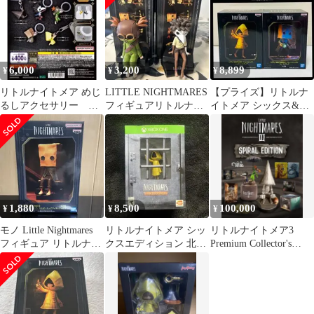
6,000
3,200
8,899
¥
¥
¥
リトルナイトメア めじ
LITTLE NIGHTMARES
【プライズ】リトルナ
るしアクセサリー 別
フィギュアリトルナイ
イトメア シックス&モ
売り⭕️
トメア3 2個セット
ノ フィギュア 2種セッ
ト
1,880
8,500
100,000
¥
¥
¥
モノ Little Nightmares
リトルナイトメア シッ
リトルナイトメア3
フィギュア リトルナイ
クスエディション 北米
Premium Collector's
トメア
限定版 xbox one sx 互換
Edition