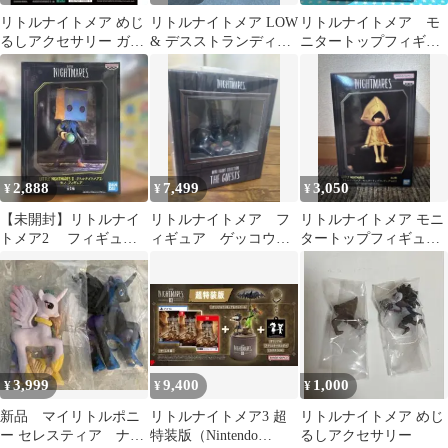
リトルナイトメア めじ
リトルナイトメア LOW
リトルナイトメア モ
るしアクセサリー ガチ
& デスストランディン
ニタートップフィギュ
ャ ノーム・アロー
グ2 ヒッグス 3個セット
ア アローン 箱無し
ン・シックスセット
2,888
7,499
3,050
¥
¥
¥
【未開封】リトルナイ
リトルナイトメア フ
リトルナイトメア モニ
トメア2 フィギュ
ィギュア ゲッコウ
タートップフィギュア
ア モノ
ゲスト
vol.1 SIX
3,999
9,400
1,000
¥
¥
¥
新品 マイリトルポニ
リトルナイトメア3 超
リトルナイトメア めじ
ー セレスティア ナイ
特装版（Nintendo
るしアクセサリー