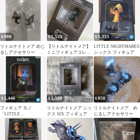
900
5,555
3,333
¥
¥
¥
リトルナイトメア めじ
【リトルナイトメア】
LITTLE NIGHTMARES
るしアクセサリー ノ
ミニフィギュアコレク
シックス フィギュア
ーム2点セット
ション・GECCO/管理
人1点
2,446
3,500
850
¥
¥
¥
フィギュア モノ
リトルナイトメア シッ
リトルナイトメア め
「LITTLE
クス SIX フィギュア
じるしアクセサリー
NIGHTMARESII -リト
ルナイトメア2-」 フィ
ギュア【14日以内発
送】