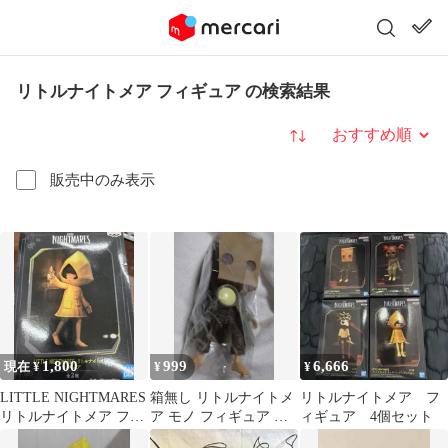
リトルナイトメア フィギュア の検索結果
並び替え
販売中のみ表示
1,800
999
6,666
現在 ¥
¥
¥
LITTLE NIGHTMARES
箱無し リトルナイトメ
リトルナイトメア フ
リトルナイトメア フィ
ア モノ フィギュア ア
ィギュア 4個セット
ギュア 未開封
ミューズメント景品