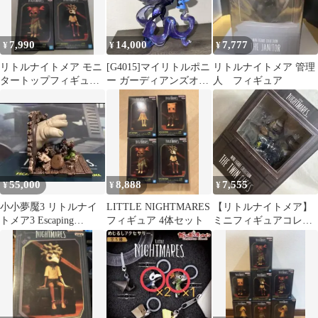
7,990
14,000
7,777
¥
¥
¥
リトルナイトメア モニ
[G4015]マイリトルポニ
リトルナイトメア 管理
タートップフィギュア
ー ガーディアンズオブ
人 フィギュア
全4種セット
ハーモニー ナイトメア
ムーン
55,000
8,888
7,555
¥
¥
¥
小小夢魘3 リトルナイ
LITTLE NIGHTMARES
【リトルナイトメア】
トメア3 Escaping
フィギュア 4体セット
ミニフィギュアコレク
Monster Baby
ション・GECCO/双子
のシェフ1点