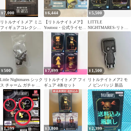
7,000
6,444
5,500
¥
¥
¥
リトルナイトメア ミニ
【リトルナイトメア】
LITTLE
フィギュアコレクショ
Youtooz・公式ライセン
NIGHTMARES-リトル
ン ゲスト
スグッズ・フィギュ
ナイトメア シックス&
ア/2点セット
モノ フィギュア
500
7,899
1,500
¥
¥
¥
Little Nightmares シック
リトルナイトメア フィ
リトルナイトメア2 モ
ス チャーム ガチャ ノ
ギュア 4体セット
ノ ピンバッジ 新品
ーム
1,599
3,800
2,399
¥
¥
¥