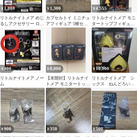
1,088
1,300
4,555
¥
¥
¥
リトルナイトメア めじ
カプセルトイ ミニチュ
リトルナイトメア モニ
るしアクセサリー ロゥ
アフィギュア 5種セッ
タートップフィギュア
ノーム
ト めじるしキーホル
ぐらぶらりんぬいぐる
ダー
み◆未使用
400
8,000
10,000
¥
¥
¥
リトルナイトメア ノー
【未開封】リトルナイ
リトルナイトメア シ
ム
トメア モニタートップ
ックス ねんどろい
フィギュア 3種セット
ど 2146
900
350
500
¥
¥
¥