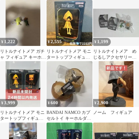
トメアムーン ルナ フ
switch）＋購入特典
ィギュア
1,222
2,555
1,199
¥
¥
¥
リトルナイトメア ガチ
リトルナイトメア モニ
リトルナイトメア め
ャ フィギュア キーホル
タートップフィギュア
じるしアクセサリー
ダー 2種セット
vol.1 SIX シックス A
アローン、モノ
3,999
600
2,900
¥
¥
¥
リトルナイトメア モニ
BANDAI NAMCO カプ
ノーム フィギュア
タートップフィギュア
セルトイ キーホルダー
Six Mono 2種セット
リトルナイトメア ノ
ーム