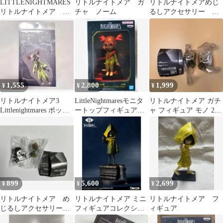
LITTLENIGHTMARES
リトルナイトメア ガ
リトルナイトメアめじ
リトルナイトメア ノ
チャ ノーム
るしアクセサリー ノ
ーム
ーム
1,555
2,800
1,999
¥
¥
¥
リトルナイトメア3
LittleNightmaresモニタ
リトルナイトメア ガチ
Littlenightmares ポップ
ートップフィギュア
ャ フィギュア モノ 2個
アップ限定 アローン
vol.1B.ALONE
セット
899
5,600
2,699
¥
¥
¥
リトルナイトメア め
リトルナイトメア ミニ
リトルナイトメア フ
じるしアクセサリー 2
フィギュアコレクショ
ィギュア
点セット
ン シックス