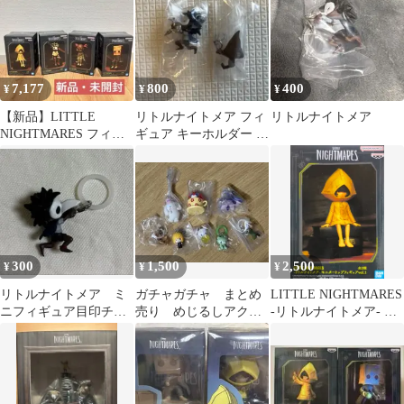
7,177
800
400
¥
¥
¥
【新品】LITTLE
リトルナイトメア フィ
リトルナイトメア
NIGHTMARES フィギ
ギュア キーホルダー 2
ュア 4種セット
種セット
300
1,500
2,500
¥
¥
¥
リトルナイトメア ミ
ガチャガチャ まとめ
LITTLE NIGHTMARES
ニフィギュア目印チャ
売り めじるしアクセ
-リトルナイトメア- モ
ーム
サリー など
ニタートップフィギュ
アvol.1 シックス