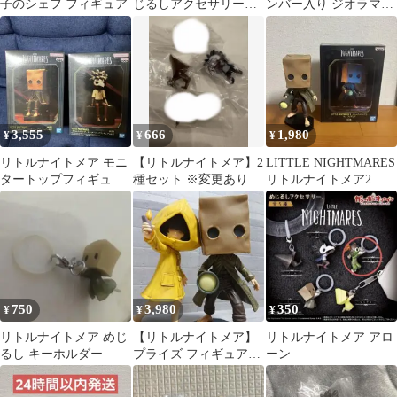
子のシェフ フィギュア
じるしアクセサリー
ンバー入り ジオラマフ
ロゥ
ィギュア リトルナイト
メア
3,555
666
1,980
¥
¥
¥
リトルナイトメア モニ
【リトルナイトメア】2
LITTLE NIGHTMARES
タートップフィギュ
種セット ※変更あり
リトルナイトメア2 モ
ア モノ・ロゥ 2体セ
ノ フィギュア
ット
750
3,980
350
¥
¥
¥
リトルナイトメア めじ
【リトルナイトメア】
リトルナイトメア アロ
るし キーホルダー
プライズ フィギュア
ーン
シックス モノ 2点セ
ット