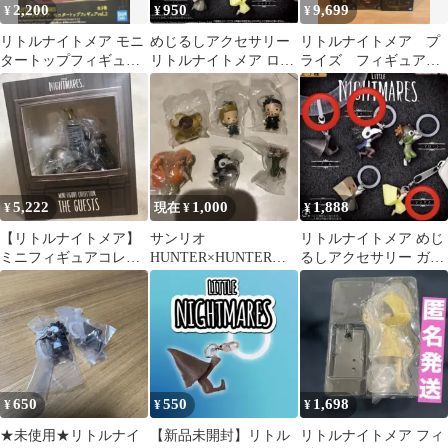
2,200
950
9,699
¥
¥
¥
リトルナイトメア モニ
めじるしアクセサリー
リトルナイトメア プ
タートップフィギュア
リトルナイトメア ロゥ
ライズ フィギュア 7
ロウ 箱無し
アローン
点 まとま
5,222
1,000
1,888
¥
現在 ¥
¥
【リトルナイトメア】
サンリオ
リトルナイトメア めじ
ミニフィギュアコレク
HUNTER×HUNTERリ
るしアクセサリー ガチ
ション・GECCO/ゲス
トルナイトメアルルロ
ャ フィギュア 3種セッ
ト1点
ロカプセルトイまとめ
ト
売り
650
550
1,698
¥
¥
¥
★未使用★リトルナイ
【新品未開封】リトル
リトルナイトメア フィ