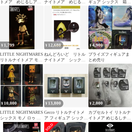
トメア めじるしアク
ナイトメア めじるし
ギュア シックス 箱無
セサリー ノーム ロ
アクセサリー ノーム
し
ゥ
1,799
12,680
4,900
¥
¥
¥
LITTLE NIGHTMARES
ねんどろいど リトル
プライズフィギュアま
リトルナイトメア モニ
ナイトメア シック
とめ売り
タートップ LOW ロー
ス 予約、公式特典パ
ーツつき
10,000
13,800
2,000
¥
¥
¥
LITTLE NIGHTMARES
Gecco リトルナイトメ
カプセルトイ リトルナ
シックス モノ ロゥ ア
ア フィギュア シックス
イトメア めじるしチャ
ローン 4種セット
ノーム レディ 3体セ
ーム キーホルダー ノー
ット
ム