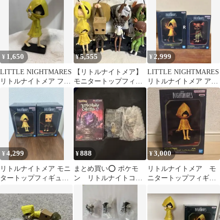
1,650
5,555
2,999
¥
¥
¥
LITTLE NIGHTMARES
【リトルナイトメア】
LITTLE NIGHTMARES
リトルナイトメア フィ
モニタートップフィギ
リトルナイトメア アロ
ギア -シックス-
ュア・ぐらぶらりんぬ
ーン シックス
いぐるみ/8点セット
4,299
888
3,000
¥
¥
¥
リトルナイトメア モニ
まとめ買い⭕️ ポケモ
リトルナイトメア モ
タートップフィギュ
ン リトルナイトコレ
ニタートップフィギュ
ア モノ・シックス 2
クション2 ヌケニン
ア
体セット