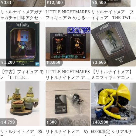
333
12,500
5,500
¥
¥
¥
リトルナイトメアガチ
LITTLE NIGHTMARES
リトルナイトメア フ
ャガチャ目印アクセサ
フィギュア & めじるし
ィギュア THE TWIN
リー ノーム
アクセサリー セット
CHEFS 未開封
1,200
3,850
3,666
¥
¥
¥
【中古】フィギュア モ
LITTLE NIGHTMARES
【リトルナイトメア】
ノ 「LITTLE
リトルナイトメア アロ
ミニフィギュアコレク
NIGHTMARESII -リト
ーン ロゥ フィギュア
ション・GECCO/シッ
ルナイトメア2-」 フィ
クス1点
ギュア
4,799
300
48,900
¥
¥
¥
リトルナイトメア 双
リトルナイトメア め
600体限定 シリアルナ