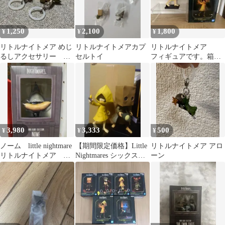
1,250
2,100
1,800
¥
¥
¥
リトルナイトメア めじ
リトルナイトメアカプ
リトルナイトメア
るしアクセサリー シ
セルトイ
フィギュアです。箱あ
ックス モノ 2種セッ
り。
ト
3,980
3,333
500
¥
¥
¥
ノーム little nightmare
【期間限定価格】Little
リトルナイトメア アロ
リトルナイトメア フ
Nightmares シックス＆
ーン
ィギュア
モノ フィギュア