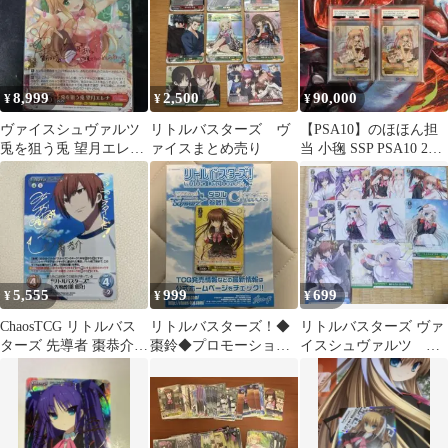
8,999
2,500
90,000
¥
¥
¥
ヴァイスシュヴァルツ
リトルバスターズ ヴ
【PSA10】のほほん担
兎を狙う兎 望月エレナ
ァイスまとめ売り
当 小毱 SSP PSA10 2枚
SSP
セット
5,555
999
699
¥
¥
¥
ChaosTCG リトルバス
リトルバスターズ！◆
リトルバスターズ ヴァ
ターズ 先導者 棗恭介
棗鈴◆プロモーション
イスシュヴァルツ ま
SP サイン
カード◆ヴァイスシュ
とめ売り
ヴァルツ