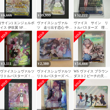
6,666
39,999
32,222
¥
¥
¥
(サイン) エンジェルボ
ヴァイスシュヴァル
ヴァイス サイン リ
イス 伊吹翼 SP
ツ 走り出す恋心 中野
トルバスターズ 理
[IMS/S61-017SP]
二乃 SSP サイン
樹 WS SP リトバス
3,111
2,380
54,444
¥
¥
¥
ヴァイスシュヴァルツ
ヴァイスシュヴァルツ
WS ヴァイス ブラウン
リトルバスターズ！
リトルバスターズ ベス
ダスト2 ビーチの天使
RRR
トプレイス サイン カ
テレーゼ SSP
ード