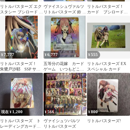
リトルバスターズ エク
ヴァイスシュヴァルツ
リトルバスターズ！
スタシー ブシロード カ
リトルバスターズ 鈴 小
カード ブシロード
ード 4枚セット
鞠 カードセット
樋上いたる サイン
SSP 二木佳奈多
7,777
6,777
555
¥
¥
¥
リトルバスターズ！
五等分の花嫁 カード
リトルバスターズ EX
朱鷺戸沙耶 SSP サイ
ゲーム いつもどこで
スペシャル カード
ン リトバス ブシロ
も 君というかがやき
ード Na-Ga
中野二乃 SSP
1,200
566
800
現在 ¥
¥
¥
リトルバスターズ ト
ヴァイシュツバルツ
リトルバスターズ!
レーディングカード
リトルバスターズ