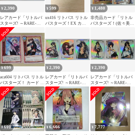
2,390
599
1,480
¥
¥
¥
レアカード「リトルバ
ux416 リトバス リトル
非売品カード「リトル
スターズ! ～RARE-
バスターズ！EX カー
バスターズ！(佐々美&
No.12&13&14」ブシロ
ド 棗鈴 神北小毬 時枝
小毬」～2種セット
ード版
沙耶 二木佳奈多 笹瀬川
佐々美 トレカ Special
Card-4 VisualArts/Key ス
ペシャル
699
2,390
2,390
¥
¥
¥
aca604 リトバス リトル
レアカード「リトルバ
レアカード「リトルバ
バスターズ！ カード ま
スターズ! ～RARE-
スターズ! ～RARE-
とめ EVENT リトルバ
No.06&10&11」ブシロ
No.15&16&17」ブシロ
スターズ じゃれあい 2
ード版
ード版
枚 EY-0365B EY-0364
VisualArts/Key TCG
SILVER BLITZ
600
6,666
7,777
¥
¥
¥