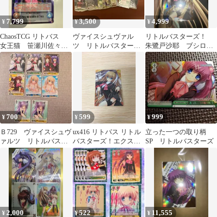
7,799
3,500
4,999
¥
¥
¥
ChaosTCG リトバス
ヴァイスシュヴァル
リトルバスターズ！
女王猫 笹瀬川佐々
ツ リトルバスター
朱鷺戸沙耶 ブシロー
美 SP サイン
ズ R まとめ
ド カード SSP サイ
ン Na-Ga
700
599
999
¥
¥
¥
Ｂ729 ヴァイスシュヴ
ux416 リトバス リトル
立った一つの取り柄
ァルツ リトルバスタ
バスターズ！エクスタ
SP リトルバスターズ
ーズ
シー カード 時戸小夜
トレカ 5 VisualArts/Key
トレーディングカード
Special of Special Card
2,000
522
11,555
¥
¥
¥