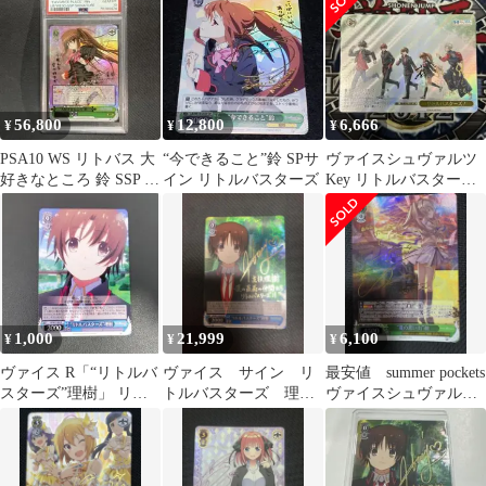
ン
56,800
12,800
6,666
¥
¥
¥
PSA10 WS リトバス 大
“今できること”鈴 SPサ
ヴァイスシュヴァルツ
好きなところ 鈴 SSP サ
イン リトルバスターズ
Key リトルバスター
イン ヴァイス
ズ！ SSP
1,000
21,999
6,100
¥
¥
¥
ヴァイス R「“リトルバ
ヴァイス サイン リ
最安値 summer pockets
スターズ”理樹」 リト
トルバスターズ 理
ヴァイスシュヴァルツ
バス
樹 WS SP リトバス
夏の思い出 紬SP