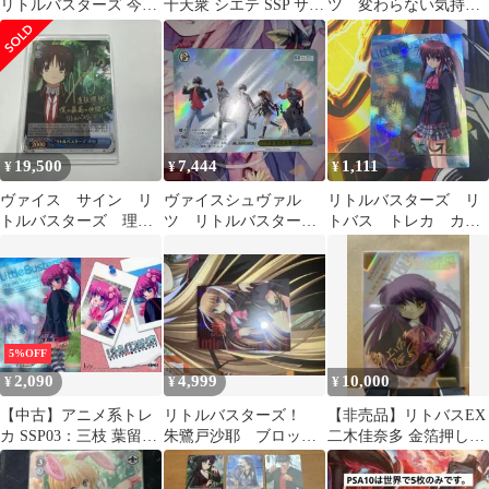
リトルバスターズ 今で
十天衆 シエテ SSP サイ
ツ 変わらない気持
きること 理樹 SP サイ
ン グラブル
ち 中野二乃 SSP 3枚
ン
セット
19,500
7,444
1,111
¥
¥
¥
ヴァイス サイン リ
ヴァイスシュヴァル
リトルバスターズ リ
トルバスターズ 理
ツ リトルバスター
トバス トレカ カー
樹 WS SP リトバス
ズ！ サイン SSP
ド 来ヶ谷唯湖
SSP02
5%OFF
2,090
4,999
10,000
¥
¥
¥
【中古】アニメ系トレ
リトルバスターズ！
【非売品】リトバスEX
カ SSP03：三枝 葉留佳
朱鷺戸沙耶 ブロッコ
二木佳奈多 金箔押しサ
(樋上いたる金箔押しサ
リー カード SSP サ
イン トレカ SSP PR
イン入り)
イン Na-Ga