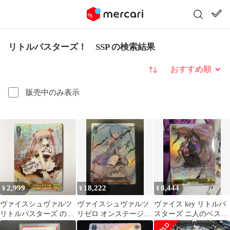
リトルバスターズ！ SSP の検索結果
並び替え
販売中のみ表示
2,999
18,222
8,444
¥
¥
¥
ヴァイスシュヴァルツ
ヴァイスシュヴァルツ
ヴァイス key リトルバ
リトルバスターズ のほ
リゼロ オンステージ！
スターズ ニ人のベスト
ほん担当 小毬 SP サイ
レム SSP/サイン
プレイス 鈴 SEC