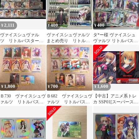
2,111
400
400
¥
¥
¥
ヴァイスシュヴァル
ヴァイスシュヴァルツ
タ*ー様 ヴァイスシュ
ツ リトルバスター
まとめ売り リトルバ
ヴァルツ リトルバスタ
ズ！ まとめ売り
スターズ 2
ーズ カードセット
1,800
700
1,600
¥
¥
¥
Ｂ730 ヴァイスシュヴ
Ｂ682 ヴァイスシュヴ
【中古】アニメ系トレ
ァルツ リトルバスタ
ァルツ リトルバスタ
カ SSP01[スーパースペ
ーズ
ーズ!エクスタシー
シャルカード]：朱鷺戸
沙耶(Na-Ga金箔押しサ
イン入り)