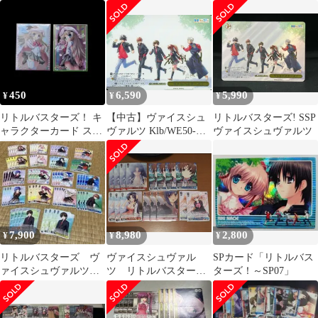
トレカ 小毬サイン入
り
450
6,590
5,990
¥
¥
¥
リトルバスターズ！ キ
【中古】ヴァイスシュ
リトルバスターズ! SSP
ャラクターカード スリ
ヴァルツ Klb/WE50-
ヴァイスシュヴァルツ
ーブ 2種セット
15SSP[SSP]：(ホロ)リ
トルバスターズ!(麻枝
准金箔押しサイン入り)
7,900
8,980
2,800
¥
¥
¥
リトルバスターズ ヴ
ヴァイスシュヴァル
SPカード「リトルバス
ァイスシュヴァルツ
ツ リトルバスター
ターズ！～SP07」
PRカードセット
ズ！