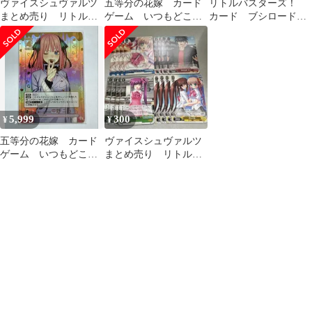
ヴァイスシュヴァルツ
五等分の花嫁 カード
リトルバスターズ！
まとめ売り リトルバ
ゲーム いつもどこで
カード ブシロード
スターズ クドわふ
も 君というかがやき
樋上いたる サイン
た〜
中野二乃 SSP
SSP 二木佳奈多
5,999
300
¥
¥
五等分の花嫁 カード
ヴァイスシュヴァルツ
ゲーム いつもどこで
まとめ売り リトルバ
も 君というかがやき
スターズ 3
中野二乃 SSP