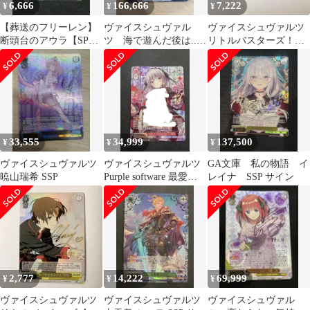
6,666
166,666
7,222
¥
¥
¥
【葬送のフリーレン】
ヴァイスシュヴァル
ヴァイスシュヴァルツ
断頭台のアウラ【SP】
ツ 海で遊んだ後は...
リトルバスターズ！
ヴァイスシュヴァルツ
宝鐘マリン SSP
SSP サイン Key 25th
サイン入り
33,555
34,999
137,500
¥
¥
¥
ヴァイスシュヴァルツ
ヴァイスシュヴァルツ
GA文庫 私の物語 イ
暁山瑞希 SSP
Purple software 最愛の
レイナ SSP サイン
トラウマ舞亜 SSP
2,777
14,222
69,999
¥
¥
¥
ヴァイスシュヴァルツ
ヴァイスシュヴァルツ
ヴァイスシュヴァル