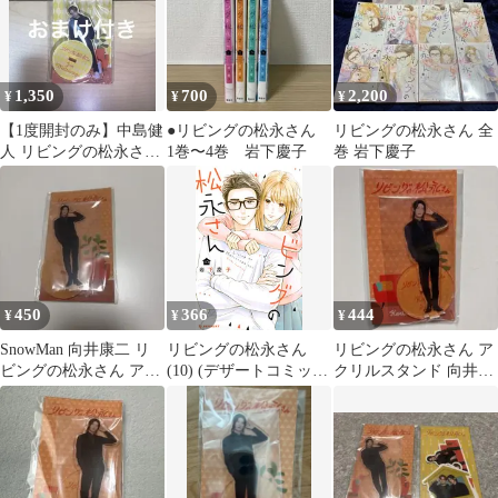
1,350
700
2,200
¥
¥
¥
【1度開封のみ】中島健
●リビングの松永さん
リビングの松永さん 全
人 リビングの松永さん
1巻〜4巻 岩下慶子
巻 岩下慶子
アクスタ
450
366
444
¥
¥
¥
SnowMan 向井康二 リ
リビングの松永さん
リビングの松永さん ア
ビングの松永さん アク
(10) (デザートコミック
クリルスタンド 向井康
リルスタンド
ス)／岩下 慶子
二