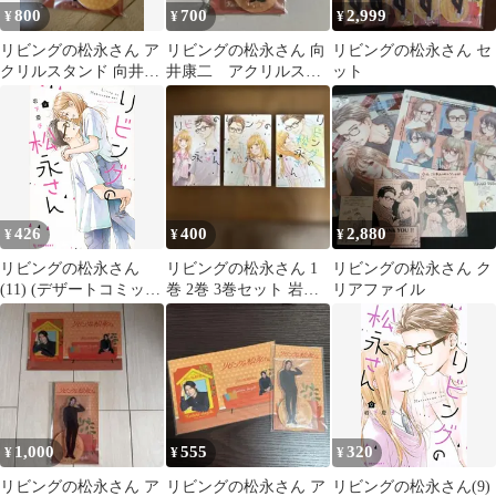
800
700
2,999
¥
¥
¥
リビングの松永さん ア
リビングの松永さん 向
リビングの松永さん セ
クリルスタンド 向井康
井康二 アクリルスタ
ット
二
ンド
426
400
2,880
¥
¥
¥
リビングの松永さん
リビングの松永さん 1
リビングの松永さん ク
(11) (デザートコミック
巻 2巻 3巻セット 岩下
リアファイル
ス)／岩下 慶子
慶子
1,000
555
320
¥
¥
¥
リビングの松永さん ア
リビングの松永さん ア
リビングの松永さん(9)