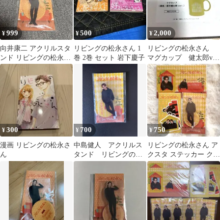
999
500
2,000
¥
¥
¥
向井康二 アクリルスタ
リビングの松永さん 1
リビングの松永さん
ンド リビングの松永さ
巻 2巻 セット 岩下慶子
マグカップ 健太郎ver.
ん 鈴木健太郎
向井康二
300
700
750
¥
¥
¥
漫画 リビングの松永さ
中島健人 アクリルス
リビングの松永さん ア
ん
タンド リビングの松
クスタ ステッカー クリ
永さん
アカード