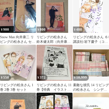
900
800
488
¥
¥
¥
Snow Man 向井康二 リ
リビングの松永さん
リビングの松永さん ６/
ビングの松永さん セッ
鈴木健太郎（向井康
講談社/岩下慶子（コミ
ト
二）
ック）
550
372
10,999
¥
¥
¥
リビングの松永さん 1
リビングの松永さん 11
素敵な彼氏 14 リビング
巻 2巻 3巻 セット
巻【特典 イラストペ
の松永さん シンデレ
ーパーのみ】
ラクロゼット となり
の怪物くん 他