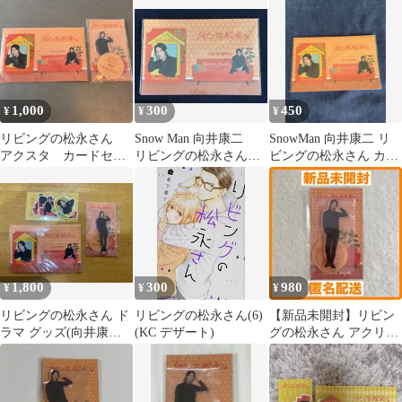
1,000
300
450
¥
¥
¥
リビングの松永さん
Snow Man 向井康二
SnowMan 向井康二 リ
アクスタ カードセッ
リビングの松永さん
ビングの松永さん カー
ト 向井康二
コレクションカード
ドセット
1,800
300
980
¥
¥
¥
リビングの松永さん ド
リビングの松永さん(6)
【新品未開封】リビン
ラマ グッズ(向井康
(KC デザート)
グの松永さん アクリル
二・中島健人)
スタンド 向井 康二 鈴
木 健太郎