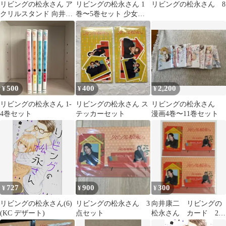
リビングの松永さん ア
リビングの松永さん 1
リビングの松永さん 8
クリルスタンド 向井康
巻〜5巻セット 少女漫
二 Snow Man
画
500
400
2,200
¥
¥
¥
リビングの松永さん 1-
リビングの松永さん ス
リビングの松永さん
4巻セット
テッカーセット
漫画4巻〜11巻セット
727
900
300
¥
¥
¥
リビングの松永さん(6)
リビングの松永さん 3
向井康二 リビングの
(KC デザート)
点セット
松永さん カード 2枚
セット