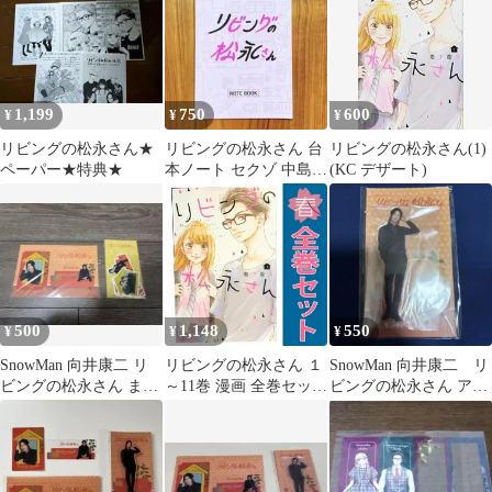
1,199
750
600
¥
¥
¥
リビングの松永さん★
リビングの松永さん 台
リビングの松永さん(1)
ペーパー★特典★
本ノート セクゾ 中島健
(KC デザート)
人 Snow Man 向井康二
500
1,148
550
¥
¥
¥
SnowMan 向井康二 リ
リビングの松永さん １
SnowMan 向井康二 リ
ビングの松永さん まと
～11巻 漫画 全巻セット
ビングの松永さん アク
め売り
完結 デザートＫＣ 岩下
リルスタンド
慶子 講談社（少女コミ
ック）