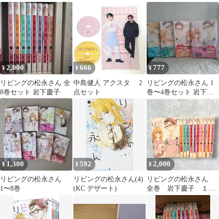
2,000
666
777
¥
¥
¥
リビングの松永さん 全
中島健人 アクスタ 2
リビングの松永さん 1
8巻セット 岩下慶子
点セット
巻〜4巻セット 岩下慶
子
1,300
592
2,000
¥
¥
¥
リビングの松永さん
リビングの松永さん(4)
リビングの松永さん
1〜8巻
(KC デザート)
全巻 岩下慶子 １～
１１ 講談社