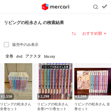
リビングの松永さん の検索結果
並び替え
販売中のみ表示
全巻
アクスタ
dvd
blu-ray
1,550
2,298
2,200
¥
¥
¥
リビングの松永さん
リビングの松永さん
リビングの松永さん 全
全巻セット
全巻1〜11巻セット
巻セット