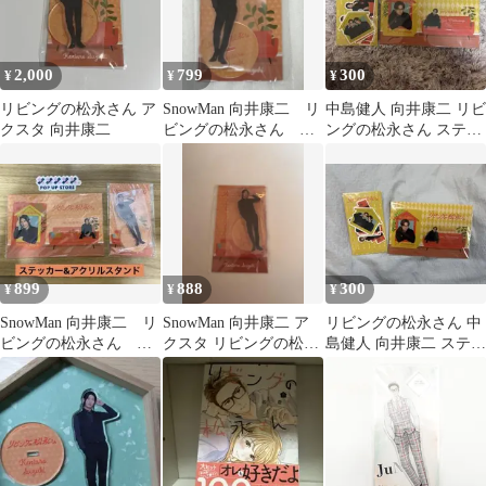
2,000
799
300
¥
¥
¥
リビングの松永さん ア
SnowMan 向井康二 リ
中島健人 向井康二 リビ
クスタ 向井康二
ビングの松永さん ア
ングの松永さん ステッ
クスタ
カーセット カートセッ
ト
899
888
300
¥
¥
¥
SnowMan 向井康二 リ
SnowMan 向井康二 ア
リビングの松永さん 中
ビングの松永さん ス
クスタ リビングの松永
島健人 向井康二 ステッ
テッカー&アクリルス
さん
カー コレクトカード
タンドセット