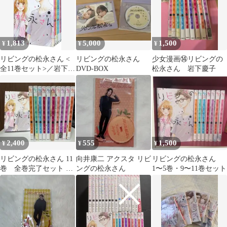
1,813
5,000
1,500
¥
¥
¥
リビングの松永さん <
リビングの松永さん
少女漫画⑭リビングの
全11巻セット>／岩下慶
DVD-BOX
松永さん 岩下慶子
子
2,400
555
1,500
¥
¥
¥
リビングの松永さん 11
向井康二 アクスタ リビ
リビングの松永さん
巻 全巻完了セット 岩
ングの松永さん
1〜5巻・9〜11巻セット
下慶子 講談社 KCデザ
ート