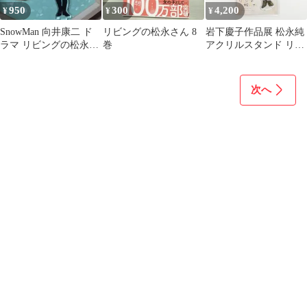
950
300
4,200
¥
¥
¥
SnowMan 向井康二 ド
リビングの松永さん 8
岩下慶子作品展 松永純
ラマ リビングの松永さ
巻
アクリルスタンド リビ
ん アクスタ
ングの松永さん 未開封
KODANSHA アクスタ
次へ