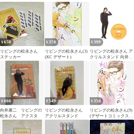
ンド
ド
ードケース
650
370
399
¥
¥
¥
リビングの松永さん
リビングの松永さん(3)
リビングの松永さん ア
ステッカー
(KC デザート)
クリルスタンド 向井康
二
666
549
350
¥
¥
¥
向井康二 リビングの
リビングの松永さん
リビングの松永さん(9)
松永さん アクスタ
アクリルスタンド
(デザートコミックス)
／岩下 慶子