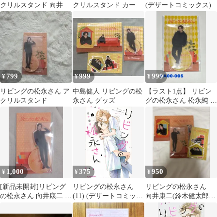
クリルスタンド 向井康
クリルスタンド カード
(デザートコミックス)
二
向井康二
799
999
999
¥
¥
¥
リビングの松永さん ア
中島健人 リビングの松
【ラスト1点】 リビン
クリルスタンド
永さん グッズ
グの松永さん 松永純 ア
クスタ SexyZone 中島
健人
1,000
375
950
¥
¥
¥
[新品未開封]リビング
リビングの松永さん
リビングの松永さん
の松永さん 向井康二 ア
(11) (デザートコミック
向井康二(鈴木健太郎)3
クリルスタンド
ス)／岩下 慶子
点セット