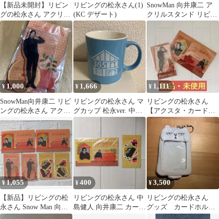
【新品未開封】リビン
リビングの松永さん(1)
SnowMan 向井康二 ア
グの松永さん アクリル
(KC デザート)
クリルスタンド リビン
スタンド 松永純 中島健
グの松永さん
人 ケンティー
1,000
1,666
1,111
¥
¥
¥
SnowMan向井康二 リビ
リビングの松永さん マ
リビングの松永さん
ングの松永さん アクリ
グカップ 松永ver. 中島
【アクスタ・カードセ
ルスタンド
健人
ット】鈴木健太郎 向井
康二
1,055
400
3,500
¥
¥
¥
【新品】リビングの松
リビングの松永さん 中
リビングの松永さん
永さん Snow Man 向井
島健人 向井康二 カード
グッズ カードホルダ
康二 グッズまとめ売り
ステッカー
ー