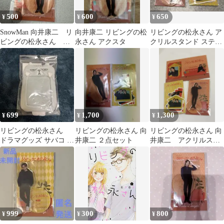
500
600
650
¥
¥
¥
SnowMan 向井康二 リ
向井康二 リビングの松
リビングの松永さん ア
ビングの松永さん ア
永さん アクスタ
クリルスタンド ステッ
クスタ
カーセット 向井康二 中
島健人
699
1,700
1,300
¥
¥
¥
リビングの松永さん
リビングの松永さん 向
リビングの松永さん 向
ドラマグッズ サバコ カ
井康二 ２点セット
井康二 アクリルスタ
ードケース
ンド ステッカーセット
999
300
800
¥
¥
¥