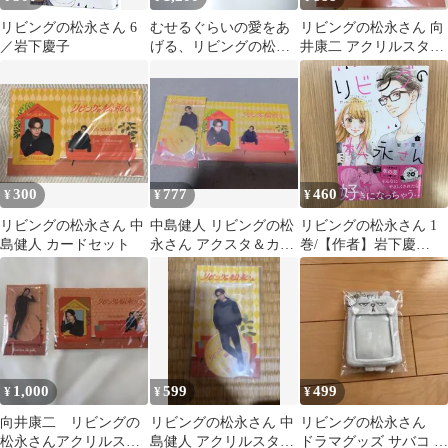
リビングの松永さん 6
むせるぐらいの愛をあ
リビングの松永さん 向
／岩下慶子
げる、リビングの松永
井康二 アクリルスタン
さん
ド ステッカー
300
777
460
¥
¥
¥
リビングの松永さん 中
中島健人 リビングの松
リビングの松永さん 1
島健人 カードセット
永さん アクスタ＆カー
巻/【作者】岩下慶
ドセット
子/GF-0226052645-
YP/GF10451
1,000
599
499
¥
¥
¥
向井康二 リビングの
リビングの松永さん 中
リビングの松永さん
松永さんアクリルスタ
島健人 アクリルスタン
ドラマグッズ サバコ カ