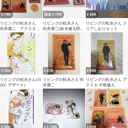
790
700
488
¥
現在 ¥
¥
リビングの松永さん
リビングの松永さん
リビングの松永さん ク
向井康二 アクスタ&
向井康二(鈴木健太郎)
リアしおりセット
クリアカード
アクリルスタンド カ
ード
300
450
900
¥
¥
¥
リビングの松永さん(3)
リビングの松永さん 向
リビングの松永さん ア
(KC デザート)
井康二
クスタ 中島健人
300
1,200
888
¥
¥
¥