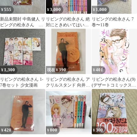
555
3,000
1,000
¥
¥
¥
新品未開封 中島健人 リ
リビングの松永さん 絶
リビングの松永さん 7
ビングの松永さん ア
対にときめいてはいけ
巻〜11巻
クリルスタンド
ない！ 全巻 少女漫画
全巻セット
1,300
390
401
¥
現在 ¥
¥
リビングの松永さん 1-
リビングの松永さん ア
リビングの松永さん(9)
7巻セット 少女漫画
クリルスタンド 向井康
(デザートコミックス)
二 Snow Man
／岩下 慶子
420
800
300
¥
¥
¥