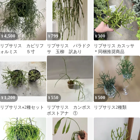
4,500
799
300
¥
¥
¥
リプサリス カピリフ
リプサリス パラドク
リプサリス カスッサ
ォルミス ５寸
サ 玉柳 訳あり
＊同梱推奨商品
1,200
550
500
¥
¥
¥
リプサリス⭐︎2種セット
リプサリス カンポス
リプサリス2種類
ポストアナ ①