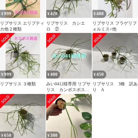
999
420
488
¥
¥
¥
リプサリス エリプティ
リプサリス カシエ
リプサリス フラゲリフ
カ他２種類
ロ ②
ォルミス+他
999
400
450
¥
¥
¥
リプサリス ３種類
みい0412様専用 リプサ
リプサリス 3種 訳あ
リス カンポスポスト
り A
アナ ①
650
388
¥
¥