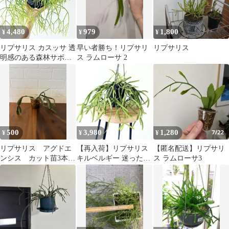
4,480
979
1,800
¥
¥
¥
リプサリス カスッサ 透
早い者勝ち！リプサリ
リプサリス
明感のある森林サボテ
ス ラムローサ 2
ン 観葉植物 calm cafe
500
3,980
1,280
¥
¥
¥
リプサリス アグドエ
【再入荷】リプサリス
【匿名配送】リプサリ
ンシス カット苗3本
キルベルギー 迷ったら
ス ラムローサ3
発根済み
これ 森林サボテン