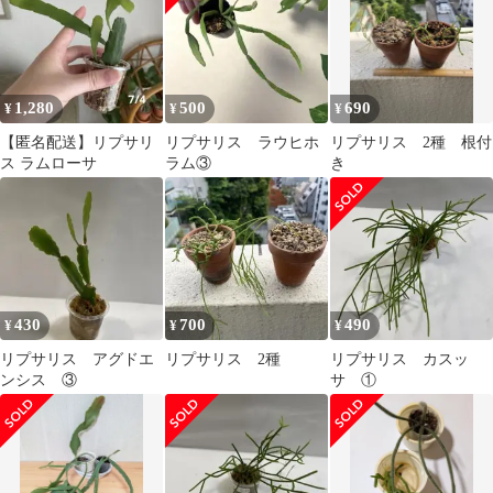
1,280
500
690
¥
¥
¥
【匿名配送】リプサリ
リプサリス ラウヒホ
リプサリス 2種 根付
ス ラムローサ
ラム③
き
430
700
490
¥
¥
¥
リプサリス アグドエ
リプサリス 2種
リプサリス カスッ
ンシス ③
サ ①