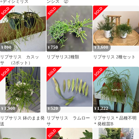
+ディシミリス
ンシス ②
800
750
3,600
¥
¥
¥
リプサリス カスッ
リプサリス2種類
リプサリス 2種セット
サ （2ポット）
1,900
520
1,222
¥
¥
¥
リプサリス 鉢のまま発
リプサリス ラムロー
リプサリス＊品種不明
送
サ
＊発根苗B