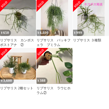
苗 サボテン
650
4,800
999
¥
¥
¥
リプサリス カンポス
リプサリス バッキフ
リプサリス ３種類
ポストアナ ②
ェラ プミラム
3,600
388
¥
¥
リプサリス 2種セット
リプサリス ラウヒホ
ラム②