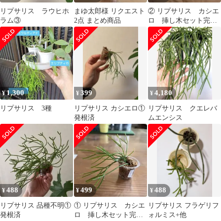
リプサリス ラウヒホ
まゆ太郎様 リクエスト
② リプサリス カシエ
ラム③
2点 まとめ商品
ロ 挿し木セット完了
苗 サボテン
1,300
399
4,180
¥
¥
¥
リプサリス 3種
リプサリス カシエロ①
リプサリス クエレバ
発根済
ムエンシス
488
499
488
¥
¥
¥
リプサリス 品種不明①
① リプサリス カシエ
リプサリス フラゲリフ
発根済
ロ 挿し木セット完了
ォルミス+他