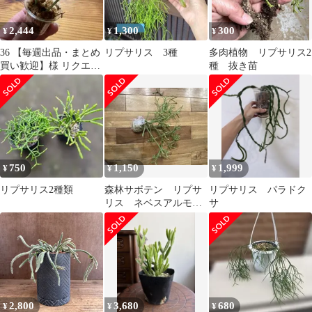
2,444
1,300
300
¥
¥
¥
36 【毎週出品・まとめ
リプサリス 3種
多肉植物 リプサリス2
買い歓迎】様 リクエス
種 抜き苗
ト 4点 まとめ商品
750
1,150
1,999
¥
¥
¥
リプサリス2種類
森林サボテン リプサ
リプサリス パラドク
リス ネベスアルモン
サ
ディ
2,800
3,680
680
¥
¥
¥