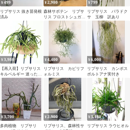
499
2,980
799
¥
¥
¥
多肉
リプサリス 抜き苗発根
森林サボテン リプサ
リプサリス パラドク
済み
リス フロストシュガ
サ 玉柳 訳あり
ー ピロカルパ ゴー
ルドの鉢カバー付き
3,980
4,400
6,000
¥
¥
¥
【再入荷】リプサリス
リプサリス カピリフ
リプサリス カンポス
キルベルギー 迷ったら
ォルミス
ポルトアナ実付き
これ 森林サボテン
3,700
2,900
3,180
¥
¥
¥
多肉植物 リプサリ
リプサリス、森林性サ
リプサリス ラウヒオル