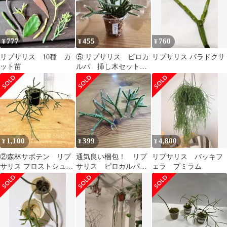
777
455
760
¥
¥
¥
リプサリス 10種 カ
⑤ リプサリス ピロカ
リプサリス パラドクサ
ット苗
ルパ 挿し木セット完
了苗 サボテン
1,100
399
4,800
¥
¥
¥
②森林サボテン リプ
通気良い梱包！ リプ
リプサリス バッキフ
サリス フロストシュガ
サリス ピロカルパ
ェラ プミラム
ー ピロカルパ 抜き
発根済みカット苗 サ
苗
ボテン