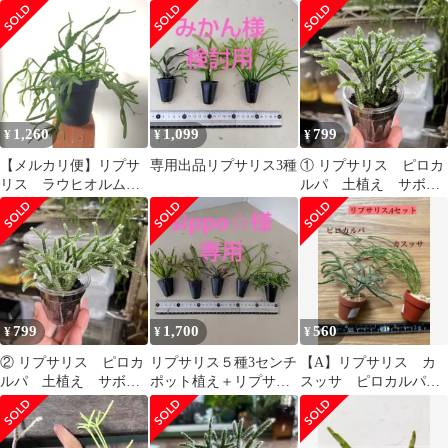
1,260
1,099
799
¥
¥
¥
【メルカリ便】リプサ
専用出品リプサリス3種
① リプサリス ピロカ
リス ラウヒオルム
ルパ 土植え サボテ
B 抜き苗
ン
799
1,700
560
¥
¥
¥
② リプサリス ピロカ
リプサリス５種3センチ
【A】リプサリス カ
ルパ 土植え サボテ
ポット植え＋リプサリ
スッサ ピロカルパ
ン
スピンクサリー
森林サボテン 2個セッ
ト