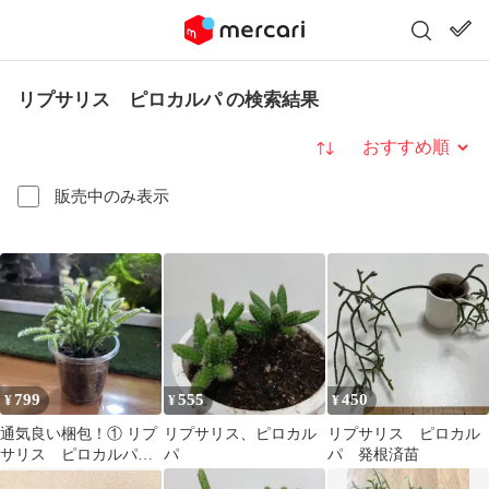
リプサリス ピロカルパ の検索結果
並び替え
販売中のみ表示
799
555
450
¥
¥
¥
通気良い梱包！① リプ
リプサリス、ピロカル
リプサリス ピロカル
サリス ピロカルパ
パ
パ 発根済苗
土植え サボテン