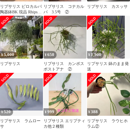
リプサリス ピロカルパ
リプサリス コナカル
リプサリス カスッサ
陶器鉢BK 現品 Rhipsalis
パ 3.5号 ②
pilocarpa エリスロリプ
サリス フロストシュガ
ー 朝の霜 髭赤葦 森林
サボテン ジャングルサ
ボテン 観葉植物 観葉
植物 珍奇植物 珍奇 珍
しい 多肉植物 多肉 カ
5,000
650
1,900
¥
¥
¥
クタス サボテン グリー
ン
リプサリス
リプサリス カンポス
リプサリス 鉢のまま発
ポストアナ ②
送
520
999
388
¥
¥
¥
リプサリス ラムロー
リプサリス エリプティ
リプサリス ラウヒホ
サ
カ他２種類
ラム②