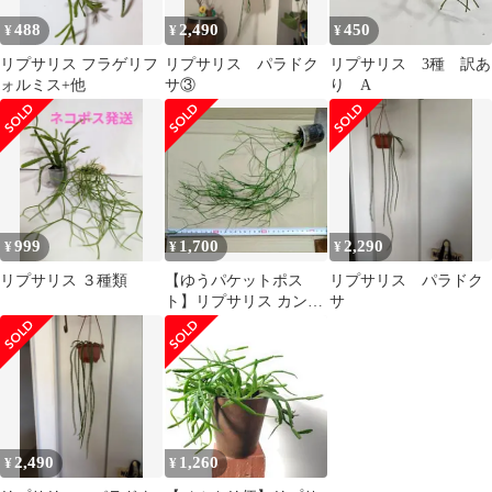
488
2,490
450
¥
¥
¥
リプサリス フラゲリフ
リプサリス パラドク
リプサリス 3種 訳あ
ォルミス+他
サ③
り A
999
1,700
2,290
¥
¥
¥
リプサリス ３種類
【ゆうパケットポス
リプサリス パラドク
ト】リプサリス カンポ
サ
スポルトアナ 森林サボ
テン 観葉植物
2,490
1,260
¥
¥