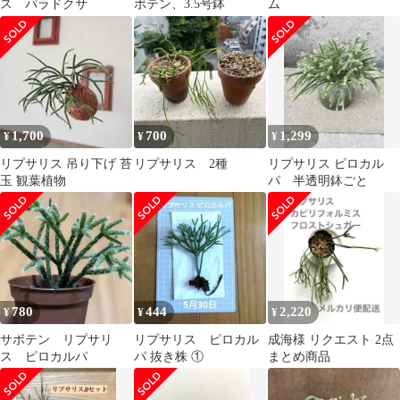
ス パラドクサ
ボテン、3.5号鉢
ム
1,700
700
1,299
¥
¥
¥
リプサリス 吊り下げ 苔
リプサリス 2種
リプサリス ピロカル
玉 観葉植物
パ 半透明鉢ごと
780
444
2,220
¥
¥
¥
サボテン リプサリ
リプサリス ピロカル
成海様 リクエスト 2点
ス ピロカルパ
パ 抜き株 ①
まとめ商品