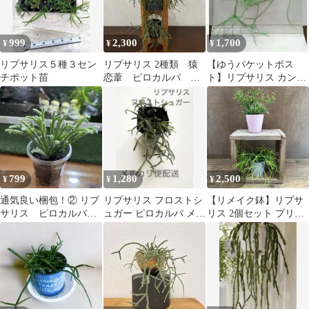
999
2,300
1,700
¥
¥
¥
リプサリス５種３セン
リプサリス 2種類 猿
【ゆうパケットポス
チポット苗
恋葦 ピロカルパ 抜
ト】リプサリス カンポ
き苗
スポルトアナ 森林サボ
テン 観葉植物
799
1,280
2,500
¥
¥
¥
通気良い梱包！② リプ
リプサリス フロストシ
【リメイク鉢】リプサ
サリス ピロカルパ
ュガー ピロカルパ メル
リス 2個セット プリス
土植え サボテン
カリ便 抜き苗 5〜6株
マティカ カスッサ
Rhipsalis teres f.
prismatica Rhipsalis
cassutha ピロカルパ 糸
葦 イトアシ 森林サボテ
ン ジャングルサボテン
観葉植物 観葉 多肉植物