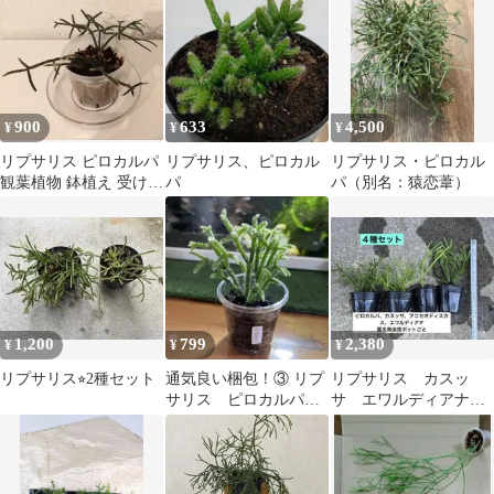
900
633
4,500
¥
¥
¥
リプサリス ピロカルパ
リプサリス、ピロカル
リプサリス・ピロカル
観葉植物 鉢植え 受け皿
パ
パ（別名：猿恋葦）
付き
1,200
799
2,380
¥
¥
¥
リプサリス⭐︎2種セット
通気良い梱包！③ リプ
リプサリス カスッ
サリス ピロカルパ
サ エワルディアナ
土植え サボテン
プニセオディスカス
ピロカルパ ポットご
と