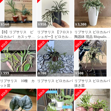
560
950
3,300
¥
¥
¥
【B】リプサリス ピ
リプサリス 【フロスト
リプサリス ピロカルパ
ロカルパ カスッサ
シュガー】ピロカルパ
陶器鉢 現品 Rhipsalis
森林サボテン 2個セッ
抜き苗
pilocarpa エリスロリプ
ト
サリス フロストシュガ
ー 朝の霜 髭赤葦 森林
サボテン ジャングルサ
ボテン 観葉植物 観葉
植物 珍奇植物 珍奇 珍
しい 多肉植物 多肉 カ
999
700
500
¥
¥
¥
クタス サボテン グリー
ン
リプサリス 10種 カ
リプサリス ピロカルパ
リプサリス ピロカルパ
ット苗
抜き苗