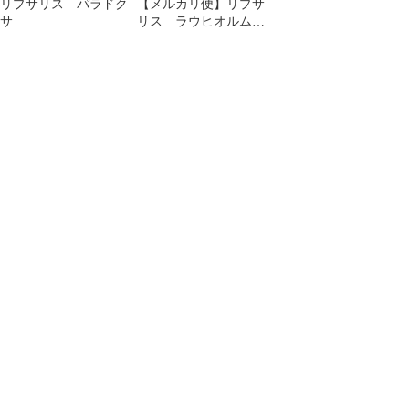
リプサリス パラドク
【メルカリ便】リプサ
サ
リス ラウヒオルム
A 抜き苗